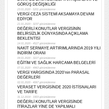
GÖRÜŞ DEĞİŞİKLİĞİ
23.01.2020 - 5201 görüntülenme
VERGİ CEZA SİSTEMİ AKSAMAYA DEVAM
EDİYOR
21.01.2020 - 3237 görüntülenme
DEĞERLİ KONUTLAR VERGİSİNİN
BELİRSİZLİK DÜNYASINDA AÇIKLAMA
BEKLENTİSİ
14.01.2020 - 4527 görüntülenme
NAKİT SERMAYE ARTIRIMLARINDA 2019 YILI
İNDİRİM ORANI
09.01.2020 - 3227 görüntülenme
EĞİTİM VE SAĞLIK HARCAMA BELGELERİ
07.01.2020 - 4963 görüntülenme
VERGİ YARGISINDA 2020’nin PARASAL
DEĞERLERİ
02.01.2020 - 4067 görüntülenme
VERASET VERGİSİNDE 2020 İSTİSNALARI
VE TARİFE
31.12.2019 - 3303 görüntülenme
DEĞERLİ KONUTLAR VERGİSİNDE
İTİRAZLAR YİNE DE YAPILMALI