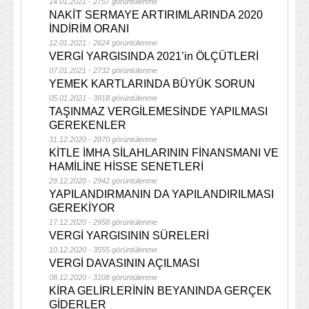
14.01.2021 - 2757 görüntülenme
NAKİT SERMAYE ARTIRIMLARINDA 2020
İNDİRİM ORANI
12.01.2021 - 2624 görüntülenme
VERGİ YARGISINDA 2021’in ÖLÇÜTLERİ
07.01.2021 - 2732 görüntülenme
YEMEK KARTLARINDA BÜYÜK SORUN
05.01.2021 - 3918 görüntülenme
TAŞINMAZ VERGİLEMESİNDE YAPILMASI
GEREKENLER
31.12.2020 - 2870 görüntülenme
KİTLE İMHA SİLAHLARININ FİNANSMANI VE
HAMİLİNE HİSSE SENETLERİ
29.12.2020 - 2942 görüntülenme
YAPILANDIRMANIN DA YAPILANDIRILMASI
GEREKİYOR
17.12.2020 - 2958 görüntülenme
VERGİ YARGISININ SÜRELERİ
10.12.2020 - 3555 görüntülenme
VERGİ DAVASININ AÇILMASI
08.12.2020 - 3108 görüntülenme
KİRA GELİRLERİNİN BEYANINDA GERÇEK
GİDERLER