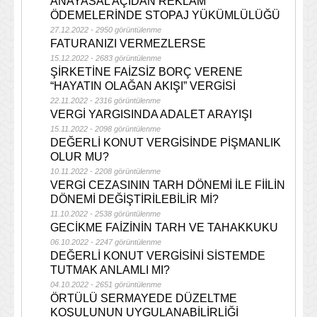
ANAYASAL AÇIDAN REKLAM
ÖDEMELERİNDE STOPAJ YÜKÜMLÜLÜĞÜ
27.12.2022 - 2950 görüntülenme
FATURANIZI VERMEZLERSE
15.12.2022 - 2683 görüntülenme
ŞİRKETİNE FAİZSİZ BORÇ VERENE
“HAYATIN OLAĞAN AKIŞI” VERGİSİ
22.11.2022 - 2316 görüntülenme
VERGİ YARGISINDA ADALET ARAYIŞI
15.11.2022 - 2098 görüntülenme
DEĞERLİ KONUT VERGİSİNDE PİŞMANLIK
OLUR MU?
10.11.2022 - 2208 görüntülenme
VERGİ CEZASININ TARH DÖNEMİ İLE FİİLİN
DÖNEMİ DEĞİŞTİRİLEBİLİR Mİ?
11.10.2022 - 2538 görüntülenme
GECİKME FAİZİNİN TARH VE TAHAKKUKU
06.10.2022 - 2247 görüntülenme
DEĞERLİ KONUT VERGİSİNİ SİSTEMDE
TUTMAK ANLAMLI MI?
04.10.2022 - 2651 görüntülenme
ÖRTÜLÜ SERMAYEDE DÜZELTME
KOŞULUNUN UYGULANABİLİRLİĞİ