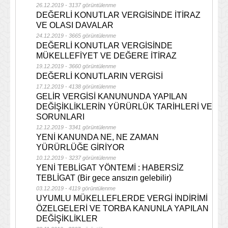
26.12.2019 - 3137 görüntülenme
DEĞERLİ KONUTLAR VERGİSİNDE İTİRAZ
VE OLASI DAVALAR
24.12.2019 - 3665 görüntülenme
DEĞERLİ KONUTLAR VERGİSİNDE
MÜKELLEFİYET VE DEĞERE İTİRAZ
19.12.2019 - 3660 görüntülenme
DEĞERLİ KONUTLARIN VERGİSİ
17.12.2019 - 4138 görüntülenme
GELİR VERGİSİ KANUNUNDA YAPILAN
DEĞİŞİKLİKLERİN YÜRÜRLÜK TARİHLERİ VE
SORUNLARI
12.12.2019 - 3341 görüntülenme
YENİ KANUNDA NE, NE ZAMAN
YÜRÜRLÜĞE GİRİYOR
10.12.2019 - 3237 görüntülenme
YENİ TEBLİGAT YÖNTEMİ : HABERSİZ
TEBLİGAT (Bir gece ansızın gelebilir)
03.12.2019 - 4119 görüntülenme
UYUMLU MÜKELLEFLERDE VERGİ İNDİRİMİ
ÖZELGELERİ VE TORBA KANUNLA YAPILAN
DEĞİŞİKLİKLER