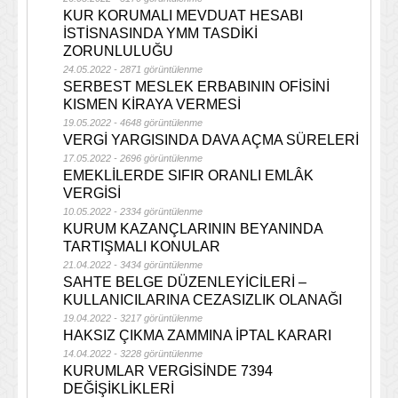
KUR KORUMALI MEVDUAT HESABI
İSTİSNASINDA YMM TASDİKİ
ZORUNLULUĞU
24.05.2022 - 2871 görüntülenme
SERBEST MESLEK ERBABININ OFİSİNİ
KISMEN KİRAYA VERMESİ
19.05.2022 - 4648 görüntülenme
VERGİ YARGISINDA DAVA AÇMA SÜRELERİ
17.05.2022 - 2696 görüntülenme
EMEKLİLERDE SIFIR ORANLI EMLÂK
VERGİSİ
10.05.2022 - 2334 görüntülenme
KURUM KAZANÇLARININ BEYANINDA
TARTIŞMALI KONULAR
21.04.2022 - 3434 görüntülenme
SAHTE BELGE DÜZENLEYİCİLERİ –
KULLANICILARINA CEZASIZLIK OLANAĞI
19.04.2022 - 3217 görüntülenme
HAKSIZ ÇIKMA ZAMMINA İPTAL KARARI
14.04.2022 - 3228 görüntülenme
KURUMLAR VERGİSİNDE 7394
DEĞİŞİKLİKLERİ