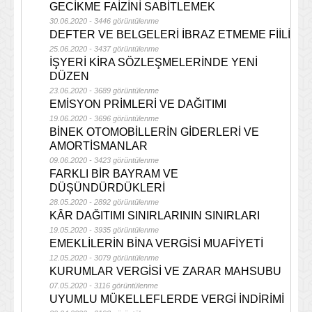
GECİKME FAİZİNİ SABİTLEMEK
30.06.2020 - 3446 görüntülenme
DEFTER VE BELGELERİ İBRAZ ETMEME FİİLİ
25.06.2020 - 3437 görüntülenme
İŞYERİ KİRA SÖZLEŞMELERİNDE YENİ
DÜZEN
23.06.2020 - 3689 görüntülenme
EMİSYON PRİMLERİ VE DAĞITIMI
19.06.2020 - 3696 görüntülenme
BİNEK OTOMOBİLLERİN GİDERLERİ VE
AMORTİSMANLAR
09.06.2020 - 3423 görüntülenme
FARKLI BİR BAYRAM VE
DÜŞÜNDÜRDÜKLERİ
28.05.2020 - 2892 görüntülenme
KÂR DAĞITIMI SINIRLARININ SINIRLARI
19.05.2020 - 3935 görüntülenme
EMEKLİLERİN BİNA VERGİSİ MUAFİYETİ
12.05.2020 - 3079 görüntülenme
KURUMLAR VERGİSİ VE ZARAR MAHSUBU
07.05.2020 - 3116 görüntülenme
UYUMLU MÜKELLEFLERDE VERGİ İNDİRİMİ