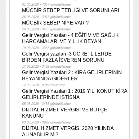
31.03.2020 - 4057 görüntülenme
MÜCBİR SEBEP TEBLİĞİ VE SORUNLARI
26.03.2020 - 3016 görüntülenme
MÜCBİR SEBEP NİYE VAR ?
24.03.2020 - 3455 görüntülenme
Gelir Vergisi Yazıları - 4 EĞİTİM VE SAĞLIK
HARCAMALARI VE YILLIK BEYAN
19.03.2020 - 3363 görüntülenme
Gelir Vergisi yazıları -3 ÜCRETLİLERDE
BİRDEN FAZLA İŞVEREN SORUNU
17.03.2020 - 3402 görüntülenme
Gelir Vergisi Yazıları 2 : KİRA GELİRLERİNİN
BEYANINDA GİDERLER
12.03.2020 - 0 görüntülenme
Gelir Vergisi Yazıları 1 : 2019 YILI KONUT KİRA
GELİRLERİNDE İSTİSNA
05.03.2020 - 3483 görüntülenme
DİJİTAL HİZMET VERGİSİ VE BÜTÇE
KANUNU
03.03.2020 - 3992 görüntülenme
DİJİTAL HİZMET VERGİSİ 2020 YILINDA
ALINABİLİR Mİ?