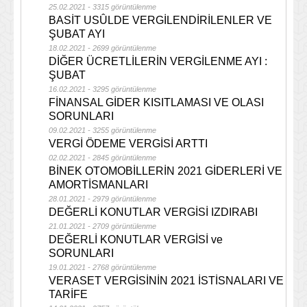
25.02.2021 - 3315 görüntülenme
BASİT USÛLDE VERGİLENDİRİLENLER VE
ŞUBAT AYI
18.02.2021 - 2699 görüntülenme
DİĞER ÜCRETLİLERİN VERGİLENME AYI :
ŞUBAT
16.02.2021 - 3295 görüntülenme
FİNANSAL GİDER KISITLAMASI VE OLASI
SORUNLARI
09.02.2021 - 3255 görüntülenme
VERGİ ÖDEME VERGİSİ ARTTI
02.02.2021 - 2845 görüntülenme
BİNEK OTOMOBİLLERİN 2021 GİDERLERİ VE
AMORTİSMANLARI
28.01.2021 - 2979 görüntülenme
DEĞERLİ KONUTLAR VERGİSİ IZDIRABI
21.01.2021 - 2709 görüntülenme
DEĞERLİ KONUTLAR VERGİSİ ve
SORUNLARI
19.01.2021 - 2768 görüntülenme
VERASET VERGİSİNİN 2021 İSTİSNALARI VE
TARİFE