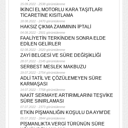
15.09.2022 - 2538 görüntülenme
İKİNCİ EL MOTORLU KARA TAŞITLARI
TİCARETİNE KISITLAMA
18.08.2022 - 2470 görüntülenme
HAKSIZ ÇIKMA ZAMMININ İPTALİ
04.08.2022 - 2501 görüntülenme
FAALİYETİN TERKİNDEN SONRA ELDE
EDİLEN GELİRLER
02.08.2022 - 2020 görüntülenme
ZAYİ BELGESİ VE SÜRE DEĞİŞİKLİĞİ
28.07.2022 - 2145 görüntülenme
SERBEST MESLEK MAKBUZU
19.07.2022 - 2754 görüntülenme
ADLİ TATİL VE ÇÖZÜLEMEYEN SÜRE
KARMAŞASI
14.07.2022 - 7758 görüntülenme
NAKİT SERMAYE ARTIRIMLARINI TEŞVİKE
SÜRE SINIRLAMASI
07.07.2022 - 2373 görüntülenme
ETKİN PİŞMANLIĞIN KOŞULU DA AYM’DE
05.07.2022 - 2844 görüntülenme
PİŞMANLIKTA VERGİ TÜRÜNÜN SÜRE