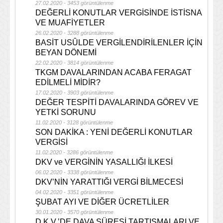
27.02.2020 - 3453 görüntülenme
DEĞERLİ KONUTLAR VERGİSİNDE İSTİSNA
VE MUAFİYETLER
26.02.2020 - 3288 görüntülenme
BASİT USÛLDE VERGİLENDİRİLENLER İÇİN
BEYAN DÖNEMİ
22.02.2020 - 3814 görüntülenme
TKGM DAVALARINDAN ACABA FERAGAT
EDİLMELİ MİDİR?
17.02.2020 - 3903 görüntülenme
DEĞER TESPİTİ DAVALARINDA GÖREV VE
YETKİ SORUNU
11.02.2020 - 3128 görüntülenme
SON DAKİKA : YENİ DEĞERLİ KONUTLAR
VERGİSİ
11.02.2020 - 3286 görüntülenme
DKV ve VERGİNİN YASALLIĞI İLKESİ
06.02.2020 - 3338 görüntülenme
DKV’NİN YARATTIĞI VERGİ BİLMECESİ
04.02.2020 - 3351 görüntülenme
ŞUBAT AYI VE DİĞER ÜCRETLİLER
30.01.2020 - 3570 görüntülenme
D.K.V.’DE DAVA SÜRESİ TARTIŞMALARI VE