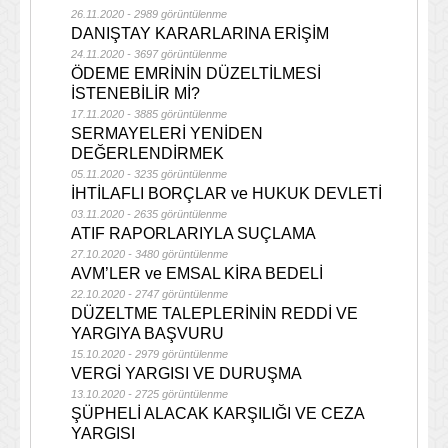
26.11.2020 - 2989 görüntülenme
DANIŞTAY KARARLARINA ERİŞİM
24.11.2020 - 3697 görüntülenme
ÖDEME EMRİNİN DÜZELTİLMESİ
İSTENEBİLİR Mİ?
17.11.2020 - 3885 görüntülenme
SERMAYELERİ YENİDEN
DEĞERLENDİRMEK
05.11.2020 - 3235 görüntülenme
İHTİLAFLI BORÇLAR ve HUKUK DEVLETİ
03.11.2020 - 2635 görüntülenme
ATIF RAPORLARIYLA SUÇLAMA
27.10.2020 - 3480 görüntülenme
AVM’LER ve EMSAL KİRA BEDELİ
22.10.2020 - 2747 görüntülenme
DÜZELTME TALEPLERİNİN REDDİ VE
YARGIYA BAŞVURU
15.10.2020 - 2979 görüntülenme
VERGİ YARGISI VE DURUŞMA
13.10.2020 - 2725 görüntülenme
ŞÜPHELİ ALACAK KARŞILIĞI VE CEZA
YARGISI