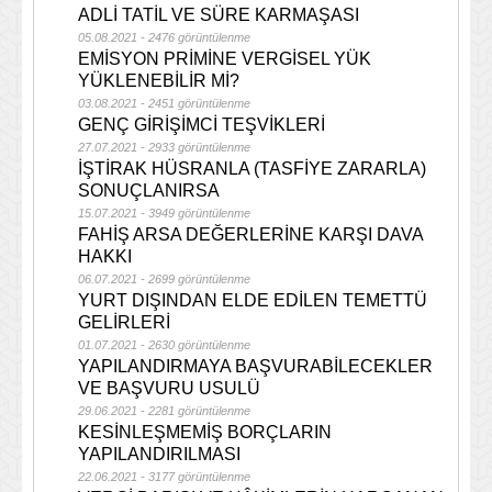
ADLİ TATİL VE SÜRE KARMAŞASI
05.08.2021 - 2476 görüntülenme
EMİSYON PRİMİNE VERGİSEL YÜK
YÜKLENEBİLİR Mİ?
03.08.2021 - 2451 görüntülenme
GENÇ GİRİŞİMCİ TEŞVİKLERİ
27.07.2021 - 2933 görüntülenme
İŞTİRAK HÜSRANLA (TASFİYE ZARARLA)
SONUÇLANIRSA
15.07.2021 - 3949 görüntülenme
FAHİŞ ARSA DEĞERLERİNE KARŞI DAVA
HAKKI
06.07.2021 - 2699 görüntülenme
YURT DIŞINDAN ELDE EDİLEN TEMETTÜ
GELİRLERİ
01.07.2021 - 2630 görüntülenme
YAPILANDIRMAYA BAŞVURABİLECEKLER
VE BAŞVURU USULÜ
29.06.2021 - 2281 görüntülenme
KESİNLEŞMEMİŞ BORÇLARIN
YAPILANDIRILMASI
22.06.2021 - 3177 görüntülenme