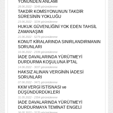
YÖNÜNDEN ANLAMI
28.06.2022 - 3248 görüntülenme
TAKDİR KOMİSYONUNUN TAKDİR
SÜRESİNİN YOKLUĞU
23.06.2022 - 3234 görüntülenme
HUKUK GÜVENLİĞİNİ YOK EDEN TAHSİL
ZAMANAŞIMI
21.06.2022 - 5279 görüntülenme
KONUT KİRALARINDA SINIRLANDIRMANIN
SORUNLARI
16.06.2022 - 2339 görüntülenme
İADE DAVALARINDA YÜRÜTMEYİ
DURDURMA KOŞULUNA İPTAL
14.06.2022 - 3037 görüntülenme
HAKSIZ ALINAN VERGİNİN İADESİ
SORUNLARI
07.06.2022 - 3471 görüntülenme
KKM VERGİ İSTİSNASI ve
DÜŞÜNDÜRDÜKLERİ
31.05.2022 - 2354 görüntülenme
İADE DAVALARINDA YÜRÜTMEYİ
DURDURMAYA TEMİNAT ENGELİ
26.05.2022 - 3170 görüntülenme