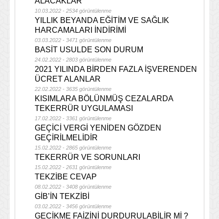
ALACAKLAR
10.03.2022 - 2534 görüntülenme
YILLIK BEYANDA EĞİTİM VE SAĞLIK
HARCAMALARI İNDİRİMİ
03.03.2022 - 3471 görüntülenme
BASİT USULDE SON DURUM
24.02.2022 - 2803 görüntülenme
2021 YILINDA BİRDEN FAZLA İŞVERENDEN
ÜCRET ALANLAR
22.02.2022 - 3635 görüntülenme
KISIMLARA BÖLÜNMÜŞ CEZALARDA
TEKERRÜR UYGULAMASI
17.02.2022 - 3361 görüntülenme
GEÇİCİ VERGİ YENİDEN GÖZDEN
GEÇİRİLMELİDİR
15.02.2022 - 2865 görüntülenme
TEKERRÜR VE SORUNLARI
15.02.2022 - 2631 görüntülenme
TEKZİBE CEVAP
08.02.2022 - 3408 görüntülenme
GİB’İN TEKZİBİ
03.02.2022 - 3456 görüntülenme
GECİKME FAİZİNİ DURDURULABİLİR Mİ ?