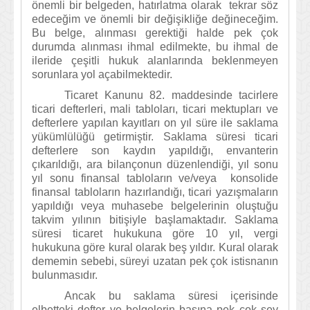
önemli bir belgeden, hatırlatma olarak tekrar söz
edeceğim ve önemli bir değişikliğe değineceğim.
Bu belge, alınması gerektiği halde pek çok
durumda alınması ihmal edilmekte, bu ihmal de
ileride çeşitli hukuk alanlarında beklenmeyen
sorunlara yol açabilmektedir.
Ticaret Kanunu 82. maddesinde tacirlere
ticari defterleri, mali tabloları, ticari mektupları ve
defterlere yapılan kayıtları on yıl süre ile saklama
yükümlülüğü getirmiştir. Saklama süresi ticari
defterlere son kaydın yapıldığı, envanterin
çıkarıldığı, ara bilançonun düzenlendiği, yıl sonu
yıl sonu finansal tabloların ve/veya konsolide
finansal tabloların hazırlandığı, ticari yazışmaların
yapıldığı veya muhasebe belgelerinin oluştuğu
takvim yılının bitişiyle başlamaktadır. Saklama
süresi ticaret hukukuna göre 10 yıl, vergi
hukukuna göre kural olarak beş yıldır. Kural olarak
dememin sebebi, süreyi uzatan pek çok istisnanın
bulunmasıdır.
Ancak bu saklama süresi içerisinde
elbetteki defter ve belgelerin başına pek çok şey