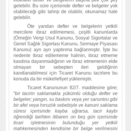
gelebilir. Bu süre içerisinde defter ve belgeler yok
olabileceği gibi tahrip de olabilir, okunamaz hale
gelebilir.
Öte yandan defter ve belgelerin yetkili
mercilere ibraz edilmemesi, çeşitli kanunlarda
(Örneğin Vergi Usul Kanunu, Sosyal Sigortalar ve
Genel Sağlık Sigortası Kanunu, Sermaye Piyasası
Kanunu) ayrı ayrı yaptırıma bağlanmıştır. İşte bu
nedenle ibraz edilememe halinin, ibraz etmeme
kasdına dayanmadığının ve ibraz etmemenin elde
olmayan bir sebepten ileri geldiğinin
kanıtlanabilmesi için Ticaret Kanunu tacirlere bu
konuda da bir mükellefiyet yüklemiştir.
Ticaret Kanununun 82/7. maddesine göre;
“
bir tacirin saklamakla yükümlü olduğu defter ve
belgeler; yangın, su baskını veya yer sarsıntısı gibi
bir afet veya hırsızlık sebebiyle ve kanuni saklama
süresi içerisinde kayba uğrarsa, tacir kaybı
öğrendiği tarihten itibaren on beş gün içerisinde
ticari işletmesinin bulunduğu yer yetkili
mahkemesinden kendisine bir belge verilmesini