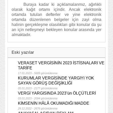
Buraya kadar ki açıklamalarımız, ağırlıklı
olarak kağıt ortamı içindir. Ancak elektronik
ortamda tutulan defterler ve yine elektronik
ortamda düzenlenen belgeler için zayi olma
halinin gerçekleşme olasılıkları gibi konular da şu
an için netleşmeyi bekleyen konular arasında yer
almaktadır.
Eski yazılar
VERASET VERGİSİNİN 2023 İSTİSNALARI VE
TARİFE
17.01.2023 - 5689 görüntülenme
KURUMLAR VERGİSİNDE YARGIYI YOK
SAYAN GÖRÜŞ DEĞİŞİKLİĞİ
05.01.2023 - 2177 görüntülenme
VERGİ YARGISINDA 2023’ün ÖLÇÜTLERİ
03.01.2023 - 2094 görüntülenme
KİMSENİN HÂLÂ OKUMADIĞI MADDE
29.12.2022 - 2676 görüntülenme