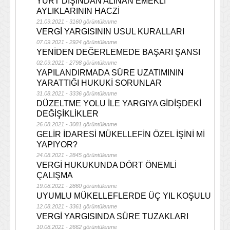
YURT DIŞINDAN ALINAN EMEKLİ
AYLIKLARININ HACZİ
21.09.2021 - 3160 görüntülenme
VERGİ YARGISININ USUL KURALLARI
07.09.2021 - 2924 görüntülenme
YENİDEN DEĞERLEMEDE BAŞARI ŞANSI
02.09.2021 - 2798 görüntülenme
YAPILANDIRMADA SÜRE UZATIMININ
YARATTIĞI HUKUKİ SORUNLAR
31.08.2021 - 3336 görüntülenme
DÜZELTME YOLU İLE YARGIYA GİDİŞDEKİ
DEĞİŞİKLİKLER
26.08.2021 - 3081 görüntülenme
GELİR İDARESİ MÜKELLEFİN ÖZEL İŞİNİ Mİ
YAPIYOR?
24.08.2021 - 2845 görüntülenme
VERGİ HUKUKUNDA DÖRT ÖNEMLİ
ÇALIŞMA
19.08.2021 - 2860 görüntülenme
UYUMLU MÜKELLEFLERDE ÜÇ YIL KOŞULU
12.08.2021 - 3361 görüntülenme
VERGİ YARGISINDA SÜRE TUZAKLARI
10.08.2021 - 2662 görüntülenme