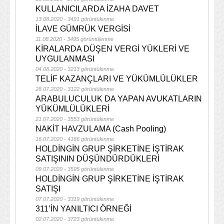
KULLANICILARDA İZAHA DAVET
13.08.2020 - 3491 görüntülenme
İLAVE GÜMRÜK VERGİSİ
11.08.2020 - 3495 görüntülenme
KİRALARDA DÜŞEN VERGİ YÜKLERİ VE
UYGULANMASI
04.08.2020 - 3213 görüntülenme
TELİF KAZANÇLARI VE YÜKÜMLÜLÜKLER
28.07.2020 - 3122 görüntülenme
ARABULUCULUK DA YAPAN AVUKATLARIN
YÜKÜMLÜLÜKLERİ
21.07.2020 - 3553 görüntülenme
NAKİT HAVZULAMA (Cash Pooling)
16.07.2020 - 4186 görüntülenme
HOLDİNGİN GRUP ŞİRKETİNE İŞTİRAK
SATIŞININ DÜŞÜNDÜRDÜKLERİ
09.07.2020 - 3595 görüntülenme
HOLDİNGİN GRUP ŞİRKETİNE İŞTİRAK
SATIŞI
07.07.2020 - 3319 görüntülenme
311’İN YANILTICI ÖRNEĞİ
02.07.2020 - 3723 görüntülenme