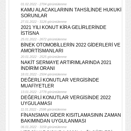
01.02.2022 - 2704 görüntülenme
KAMU ALACAKLARININ TAHSİLİNDE HUKUKİ
SORUNLAR
27.01.2022 - 3126 görüntülenme
2021 YILI KONUT KİRA GELİRLERİNDE
İSTİSNA
25.01.2022 - 2672 görüntülenme
BİNEK OTOMOBİLLERİN 2022 GİDERLERİ VE
AMORTİSMANLARI
20.01.2022 - 2525 görüntülenme
NAKİT SERMAYE ARTIRIMLARINDA 2021
İNDİRİM ORANI
18.01.2022 - 2504 görüntülenme
DEĞERLİ KONUTLAR VERGİSİNDE
MUAFİYETLER
13.01.2022 - 2778 görüntülenme
DEĞERLİ KONUTLAR VERGİSİNDE 2022
UYGULAMASI
11.01.2022 - 2598 görüntülenme
FİNANSMAN GİDER KISITLAMASININ ZAMAN
BAKIMINDAN UYGULANMASI
06.01.2022 - 3159 görüntülenme