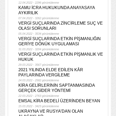
12.04.2022 - 2296 görüntülenme
KAMU İCRA HUKUKUNDA ANAYASAYA
AYKIRILIK
07.04.2022 - 3262 görüntülenme
VERGİ SUÇLARINDA ZİNCİRLEME SUÇ VE
OLASI SORUNLARI
05.04.2022 - 3534 görüntülenme
VERGİ SUÇLARINDA ETKİN PİŞMANLIĞIN
GERİYE DÖNÜK UYGULAMASI
31.03.2022 - 3204 görüntülenme
VERGİ SUÇLARINDA ETKİN PİŞMANLIK VE
HUKUK
29.03.2022 - 3567 görüntülenme
2021 YILINDA ELDE EDİLEN KÂR
PAYLARINDA VERGİLEME
24.03.2022 - 2582 görüntülenme
KİRA GELİRLERİNİN SAPTANMASINDA
GERÇEK GİDER YÖNTEMİ
22.03.2022 - 2763 görüntülenme
EMSAL KİRA BEDELİ ÜZERİNDEN BEYAN
15.03.2022 - 3423 görüntülenme
UKRAYNA VE RUSYA’DAN OLAN