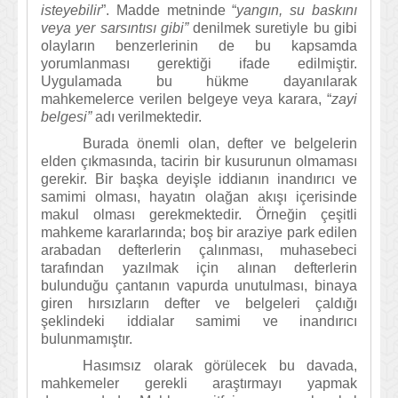
isteyebilir
”. Madde metninde “
yangın, su baskını
veya yer sarsıntısı gibi”
denilmek suretiyle bu gibi
olayların benzerlerinin de bu kapsamda
yorumlanması gerektiği ifade edilmiştir.
Uygulamada bu hükme dayanılarak
mahkemelerce verilen belgeye veya karara, “
zayi
belgesi”
adı verilmektedir.
Burada önemli olan, defter ve belgelerin
elden çıkmasında, tacirin bir kusurunun olmaması
gerekir. Bir başka deyişle iddianın inandırıcı ve
samimi olması, hayatın olağan akışı içerisinde
makul olması gerekmektedir. Örneğin çeşitli
mahkeme kararlarında; boş bir araziye park edilen
arabadan defterlerin çalınması, muhasebeci
tarafından yazılmak için alınan defterlerin
bulunduğu çantanın vapurda unutulması, binaya
giren hırsızların defter ve belgeleri çaldığı
şeklindeki iddialar samimi ve inandırıcı
bulunmamıştır.
Hasımsız olarak görülecek bu davada,
mahkemeler gerekli araştırmayı yapmak