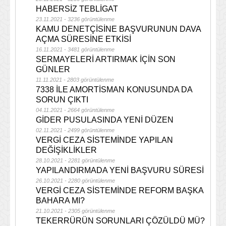
HABERSİZ TEBLİGAT
23.11.2021 - 3236 görüntülenme
KAMU DENETÇİSİNE BAŞVURUNUN DAVA
AÇMA SÜRESİNE ETKİSİ
16.11.2021 - 3481 görüntülenme
SERMAYELERİ ARTIRMAK İÇİN SON
GÜNLER
11.11.2021 - 2803 görüntülenme
7338 İLE AMORTİSMAN KONUSUNDA DA
SORUN ÇIKTI
04.11.2021 - 2664 görüntülenme
GİDER PUSULASINDA YENİ DÜZEN
02.11.2021 - 2499 görüntülenme
VERGİ CEZA SİSTEMİNDE YAPILAN
DEĞİŞİKLİKLER
28.10.2021 - 2281 görüntülenme
YAPILANDIRMADA YENİ BAŞVURU SÜRESİ
26.10.2021 - 2280 görüntülenme
VERGİ CEZA SİSTEMİNDE REFORM BAŞKA
BAHARA MI?
21.10.2021 - 2305 görüntülenme
TEKERRÜRÜN SORUNLARI ÇÖZÜLDÜ MÜ?