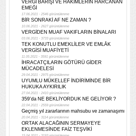
VERGİ BARIŞI VE HÂKİMLERİN HARCANAN
EMEĞİ
17.06.2021 - 2546 görüntülenme
BİR SONRAKİ AF NE ZAMAN ?
10.06.2021 - 2627 görüntülenme
VERGİDEN MUAF VAKIFLARIN BİNALARI
03.06.2021 - 3733 görüntülenme
TEK KONUTLU EMEKLİLER VE EMLÂK
VERGİSİ MUAFİYETİ
11.05.2021 - 3591 görüntülenme
İHRACATÇILARIN GÖTÜRÜ GİDER
MÜCADELESİ
29.04.2021 - 2975 görüntülenme
UYUMLU MÜKELLEF İNDİRİMİNDE BİR
HUKUKA AYKIRILIK
27.04.2021 - 2410 görüntülenme
359’da NE BEKLİYORDUK NE GELİYOR ?
22.04.2021 - 2559 görüntülenme
Geçmiş yıl zararlarının mahsubu ve zamanaşımı
20.04.2021 - 3114 görüntülenme
ORTAK ALACAĞININ SERMAYEYE
EKLENMESİNDE FAİZ TEŞVİKİ
15.04.2021 - 3193 görüntülenme