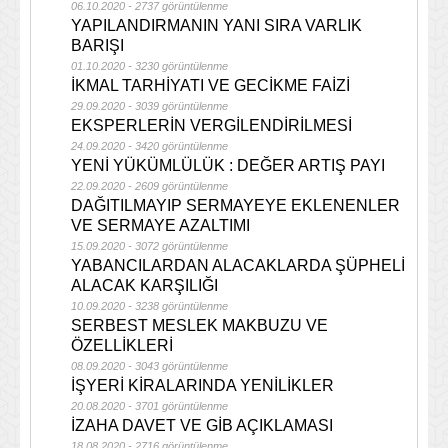
06.10.2020 - 2737 görüntülenme
YAPILANDIRMANIN YANI SIRA VARLIK
BARIŞI
01.10.2020 - 3230 görüntülenme
İKMAL TARHİYATI VE GECİKME FAİZİ
29.09.2020 - 3039 görüntülenme
EKSPERLERİN VERGİLENDİRİLMESİ
24.09.2020 - 3420 görüntülenme
YENİ YÜKÜMLÜLÜK : DEĞER ARTIŞ PAYI
22.09.2020 - 2609 görüntülenme
DAĞITILMAYIP SERMAYEYE EKLENENLER
VE SERMAYE AZALTIMI
15.09.2020 - 3072 görüntülenme
YABANCILARDAN ALACAKLARDA ŞÜPHELİ
ALACAK KARŞILIĞI
10.09.2020 - 3238 görüntülenme
SERBEST MESLEK MAKBUZU VE
ÖZELLİKLERİ
08.09.2020 - 3043 görüntülenme
İŞYERİ KİRALARINDA YENİLİKLER
20.08.2020 - 3701 görüntülenme
İZAHA DAVET VE GİB AÇIKLAMASI
18.08.2020 - 2716 görüntülenme