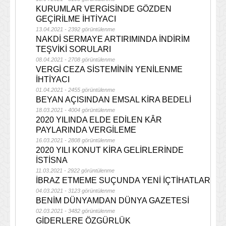
KURUMLAR VERGİSİNDE GÖZDEN
GEÇİRİLME İHTİYACI
13.04.2021 - 2392 görüntülenme
NAKDİ SERMAYE ARTIRIMINDA İNDİRİM
TEŞVİKİ SORULARI
08.04.2021 - 2708 görüntülenme
VERGİ CEZA SİSTEMİNİN YENİLENME
İHTİYACI
01.04.2021 - 2455 görüntülenme
BEYAN AÇISINDAN EMSAL KİRA BEDELİ
18.03.2021 - 4004 görüntülenme
2020 YILINDA ELDE EDİLEN KÂR
PAYLARINDA VERGİLEME
16.03.2021 - 2808 görüntülenme
2020 YILI KONUT KİRA GELİRLERİNDE
İSTİSNA
11.03.2021 - 2922 görüntülenme
İBRAZ ETMEME SUÇUNDA YENİ İÇTİHATLAR
04.03.2021 - 3123 görüntülenme
BENİM DÜNYAMDAN DÜNYA GAZETESİ
02.03.2021 - 3482 görüntülenme
GİDERLERE ÖZGÜRLÜK