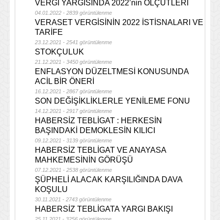
VERGİ YARGISINDA 2022’nin ÖLÇÜTLERİ
04.01.2022 - 2839 görüntülenme
VERASET VERGİSİNİN 2022 İSTİSNALARI VE
TARİFE
23.12.2021 - 2541 görüntülenme
STOKÇULUK
21.12.2021 - 3450 görüntülenme
ENFLASYON DÜZELTMESİ KONUSUNDA
ACİL BİR ÖNERİ
16.12.2021 - 2867 görüntülenme
SON DEĞİŞİKLİKLERLE YENİLEME FONU
14.12.2021 - 2917 görüntülenme
HABERSİZ TEBLİGAT : HERKESİN
BAŞINDAKİ DEMOKLESİN KILICI
09.12.2021 - 3139 görüntülenme
HABERSİZ TEBLİGAT VE ANAYASA
MAHKEMESİNİN GÖRÜŞÜ
07.12.2021 - 2538 görüntülenme
ŞÜPHELİ ALACAK KARŞILIĞINDA DAVA
KOŞULU
30.11.2021 - 2743 görüntülenme
HABERSİZ TEBLİGATA YARGI BAKIŞI
25.11.2021 - 3256 görüntülenme