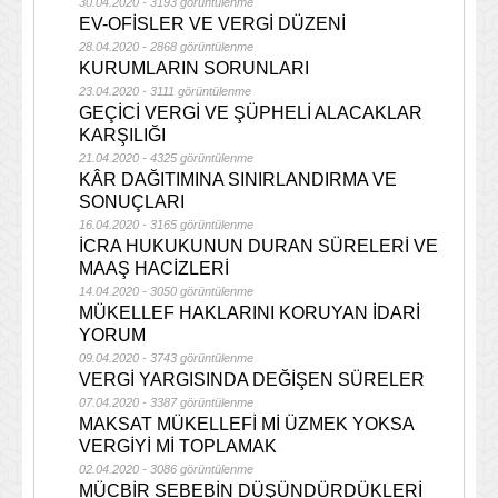
30.04.2020 - 3193 görüntülenme
EV-OFİSLER VE VERGİ DÜZENİ
28.04.2020 - 2868 görüntülenme
KURUMLARIN SORUNLARI
23.04.2020 - 3111 görüntülenme
GEÇİCİ VERGİ VE ŞÜPHELİ ALACAKLAR
KARŞILIĞI
21.04.2020 - 4325 görüntülenme
KÂR DAĞITIMINA SINIRLANDIRMA VE
SONUÇLARI
16.04.2020 - 3165 görüntülenme
İCRA HUKUKUNUN DURAN SÜRELERİ VE
MAAŞ HACİZLERİ
14.04.2020 - 3050 görüntülenme
MÜKELLEF HAKLARINI KORUYAN İDARİ
YORUM
09.04.2020 - 3743 görüntülenme
VERGİ YARGISINDA DEĞİŞEN SÜRELER
07.04.2020 - 3387 görüntülenme
MAKSAT MÜKELLEFİ Mİ ÜZMEK YOKSA
VERGİYİ Mİ TOPLAMAK
02.04.2020 - 3086 görüntülenme
MÜCBİR SEBEBİN DÜŞÜNDÜRDÜKLERİ