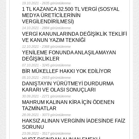
19.10.2021 - 2635 görüntülenme
1 TL KAZANCA 32.500 TL VERGİ (SOSYAL
MEDYA ÜRETİCİLERİNİN
VERGİLENDİRİLMESİ)
14.10.2021 - 2884 görüntülenme
VERGİ KANUNLARINDA DEĞİŞİKLİK TEKLİFİ
VE KANUN YAZIM TEKNİĞİ
12.10.2021 - 2368 görüntülenme
YENİLEME FONUNDA ANLAŞILAMAYAN
DEĞİŞİKLİKLER
07.10.2021 - 3245 görüntülenme
BİR MÜKELLEF HAKKI YOK EDİLİYOR
05.10.2021 - 2653 görüntülenme
DANIŞTAYIN YÜRÜTMEYİ DURDURMA
KARARI VE OLASI SONUÇLARI
30.09.2021 - 2271 görüntülenme
MAHRUM KALINAN KİRA İÇİN ÖDENEN
TAZMİNATLAR
28.09.2021 - 3073 görüntülenme
HAKSIZ ALINAN VERGİNİN İADESİNDE FAİZ
SORUNU
23.09.2021 - 3517 görüntülenme