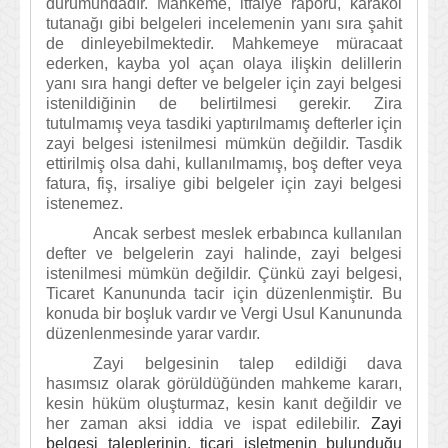
durumundadır. Mahkeme, itfaiye raporu, karakol
tutanağı gibi belgeleri incelemenin yanı sıra şahit
de dinleyebilmektedir. Mahkemeye müracaat
ederken, kayba yol açan olaya ilişkin delillerin
yanı sıra hangi defter ve belgeler için zayi belgesi
istenildiğinin de belirtilmesi gerekir. Zira
tutulmamış veya tasdiki yaptırılmamış defterler için
zayi belgesi istenilmesi mümkün değildir. Tasdik
ettirilmiş olsa dahi, kullanılmamış, boş defter veya
fatura, fiş, irsaliye gibi belgeler için zayi belgesi
istenemez.
Ancak serbest meslek erbabınca kullanılan
defter ve belgelerin zayi halinde, zayi belgesi
istenilmesi mümkün değildir. Çünkü zayi belgesi,
Ticaret Kanununda tacir için düzenlenmiştir. Bu
konuda bir boşluk vardır ve Vergi Usul Kanununda
düzenlenmesinde yarar vardır.
Zayi belgesinin talep edildiği dava
hasımsız olarak görüldüğünden mahkeme kararı,
kesin hüküm oluşturmaz, kesin kanıt değildir ve
her zaman aksi iddia ve ispat edilebilir.
Zayi
belgesi taleplerinin, ticari işletmenin bulunduğu