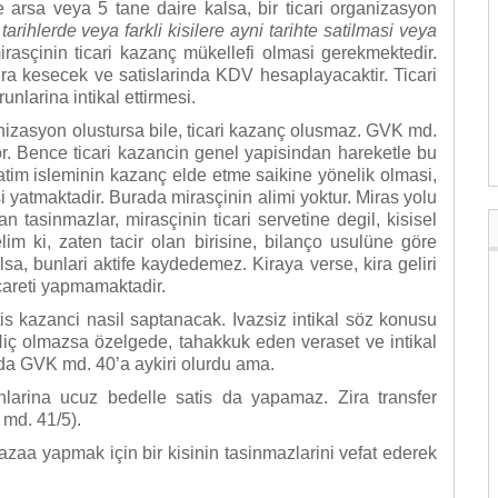
 veya 5 tane daire kalsa, bir ticari organizasyon
 tarihlerde veya farkli kisilere ayni tarihte satilmasi veya
irasçinin
ticari kazanç mükellefi olmasi gerekmektedir.
atura kesecek ve satislarinda KDV hesaplayacaktir. Ticari
nlarina intikal ettirmesi.
asyon olustursa bile, ticari kazanç olusmaz. GVK md.
. Bence ticari kazancin genel yapisindan hareketle bu
atim isleminin kazanç elde etme saikine yönelik olmasi,
i yatmaktadir. Burada mirasçinin alimi yoktur. Miras yolu
n tasinmazlar, mirasçinin ticari servetine degil, kisisel
lim ki, zaten tacir olan birisine, bilanço usulüne göre
lsa, bunlari aktife kaydedemez. Kiraya verse, kira geliri
careti yapmamaktadir.
azanci nasil saptanacak. Ivazsiz intikal söz konusu
Hiç olmazsa özelgede, tahakkuk eden veraset ve intikal
u da GVK md. 40’a aykiri olurdu ama.
ucuz bedelle satis da yapamaz. Zira transfer
 md. 41/5).
yapmak için bir kisinin tasinmazlarini vefat ederek