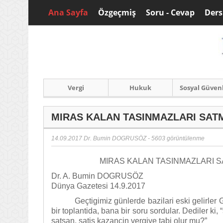
Ana Sayfa
Özgeçmiş
Soru - Cevap
Ders
Vergi
Hukuk
Sosyal Güven
MIRAS KALAN TASINMAZLARI SATM
14.09.2017
Dr. Bumin DOGRUSÖZ
- 5603 görüntülenme
MIRAS KALAN TASINMAZLARI SA
Dr. A. Bumin DOGRUSÖZ
Dünya Gazetesi 14.9.2017
Geçtigimiz günlerde bazilari eski gelirler
bir toplantida, bana bir soru sordular. Dediler ki
satsan, satis kazancin vergiye tabi olur mu?”