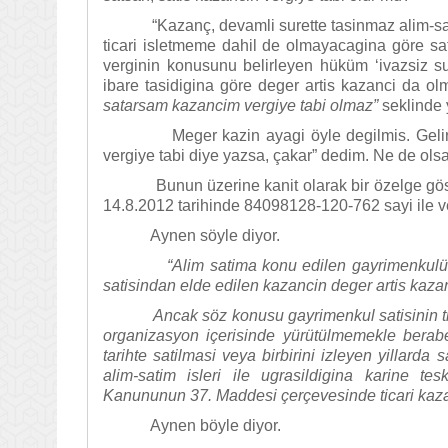
“Kazanç, devamli surette tasinmaz alim-satimi
ticari isletmeme dahil de olmayacagina göre sat
verginin konusunu belirleyen hüküm ‘ivazsiz sur
ibare tasidigina göre deger artis kazanci da ol
satarsam kazancim vergiye tabi olmaz”
seklinde
Meger kazin ayagi öyle degilmis. Gelir verg
vergiye tabi diye yazsa, çakar” dedim. Ne de ols
Bunun üzerine kanit olarak bir özelge göster
14.8.2012 tarihinde 84098128-120-762 sayi ile ve
Aynen söyle diyor.
“Alim satima konu edilen gayrimenkulün iva
satisindan elde edilen kazancin deger artis kaza
Ancak söz konusu gayrimenkul satisinin ticari
organizasyon içerisinde yürütülmemekle beraber, 
tarihte satilmasi veya birbirini izleyen yillarda
alim-satim isleri ile ugrasildigina karine t
Kanununun 37. Maddesi çerçevesinde ticari kazan
Aynen böyle diyor.