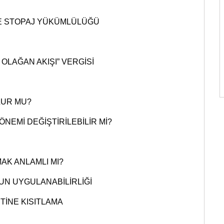
E STOPAJ YÜKÜMLÜLÜĞÜ
OLAĞAN AKIŞI” VERGİSİ
LUR MU?
ÖNEMİ DEĞİŞTİRİLEBİLİR Mİ?
AK ANLAMLI MI?
N UYGULANABİLİRLİĞİ
ETİNE KISITLAMA