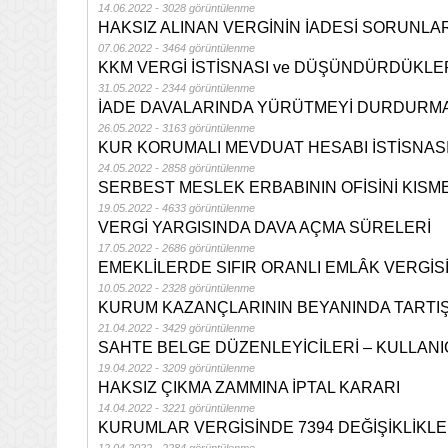
14.06.2022 - 3028 görüntülenme
HAKSIZ ALINAN VERGİNİN İADESİ SORUNLAR
07.06.2022 - 3464 görüntülenme
KKM VERGİ İSTİSNASI ve DÜŞÜNDÜRDÜKLE
31.05.2022 - 2344 görüntülenme
İADE DAVALARINDA YÜRÜTMEYİ DURDURMA
26.05.2022 - 3163 görüntülenme
KUR KORUMALI MEVDUAT HESABI İSTİSNAS
24.05.2022 - 2858 görüntülenme
SERBEST MESLEK ERBABININ OFİSİNİ KISM
19.05.2022 - 4633 görüntülenme
VERGİ YARGISINDA DAVA AÇMA SÜRELERİ
17.05.2022 - 2686 görüntülenme
EMEKLİLERDE SIFIR ORANLI EMLÂK VERGİS
10.05.2022 - 2328 görüntülenme
KURUM KAZANÇLARININ BEYANINDA TARTI
21.04.2022 - 3429 görüntülenme
SAHTE BELGE DÜZENLEYİCİLERİ – KULLANI
19.04.2022 - 3209 görüntülenme
HAKSIZ ÇIKMA ZAMMINA İPTAL KARARI
14.04.2022 - 3221 görüntülenme
KURUMLAR VERGİSİNDE 7394 DEĞİŞİKLİKLE