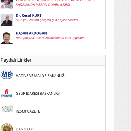
VERGI GÜVENLIGININ IKI BOYUTU: YASALLIK ILKESI
KARSISINDA MESRU GÜVEN ILKESI
Dr. Resul KURT
SGK’ya uzaktan çalışma gün sayısı bildirimi
HASAN AKDOGAN
Antrepolarda stok düzeltmelerinde yeni uygulama
Faydalı Linkler
HAZİNE VE MALİYE BAKANLIĞI
GELIR IDARESI BASKANLIGI
RESMI GAZETE
DANISTAY