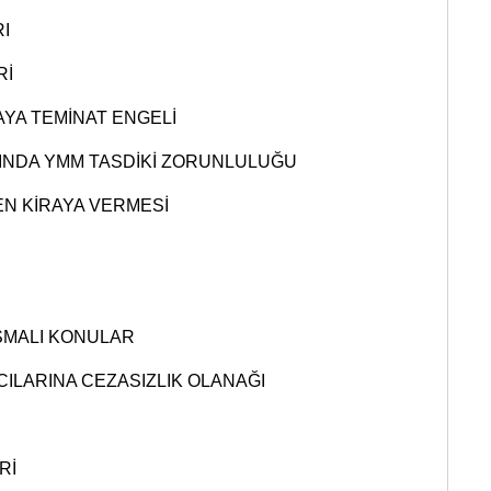
I
Rİ
YA TEMİNAT ENGELİ
INDA YMM TASDİKİ ZORUNLULUĞU
EN KİRAYA VERMESİ
İ
ŞMALI KONULAR
CILARINA CEZASIZLIK OLANAĞI
Rİ