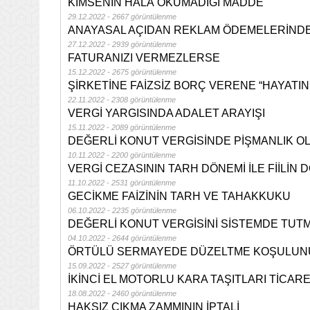
KİMSENİN HÂLÂ OKUMADIĞI MADDE
29.12.2022 - 2667 görüntülenme
ANAYASAL AÇIDAN REKLAM ÖDEMELERİND
27.12.2022 - 2939 görüntülenme
FATURANIZI VERMEZLERSE
15.12.2022 - 2675 görüntülenme
ŞİRKETİNE FAİZSİZ BORÇ VERENE “HAYATIN 
22.11.2022 - 2308 görüntülenme
VERGİ YARGISINDA ADALET ARAYIŞI
15.11.2022 - 2089 görüntülenme
DEĞERLİ KONUT VERGİSİNDE PİŞMANLIK O
10.11.2022 - 2200 görüntülenme
VERGİ CEZASININ TARH DÖNEMİ İLE FİİLİN D
11.10.2022 - 2531 görüntülenme
GECİKME FAİZİNİN TARH VE TAHAKKUKU
06.10.2022 - 2235 görüntülenme
DEĞERLİ KONUT VERGİSİNİ SİSTEMDE TUTM
04.10.2022 - 2644 görüntülenme
ÖRTÜLÜ SERMAYEDE DÜZELTME KOŞULUNU
15.09.2022 - 2527 görüntülenme
İKİNCİ EL MOTORLU KARA TAŞITLARI TİCAR
18.08.2022 - 2460 görüntülenme
HAKSIZ ÇIKMA ZAMMININ İPTALİ