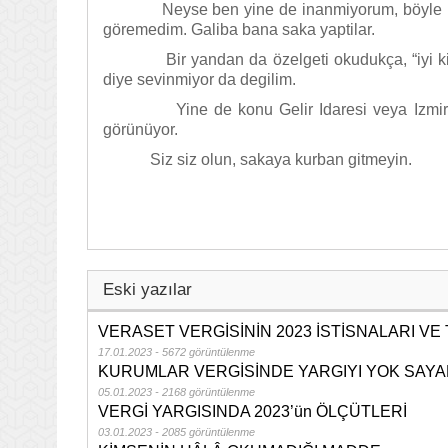
Neyse ben yine de inanmiyorum, böyle bir 
göremedim. Galiba bana saka yaptilar.
Bir yandan da özelgeti okudukça, “iyi ki ra
diye sevinmiyor da degilim.
Yine de konu Gelir Idaresi veya Izmir Verg
görünüyor.
Siz siz olun, sakaya kurban gitmeyin.
Eski yazılar
VERASET VERGİSİNİN 2023 İSTİSNALARI VE
17.01.2023 - 5672 görüntülenme
KURUMLAR VERGİSİNDE YARGIYI YOK SAYA
05.01.2023 - 2168 görüntülenme
VERGİ YARGISINDA 2023’ün ÖLÇÜTLERİ
03.01.2023 - 2085 görüntülenme