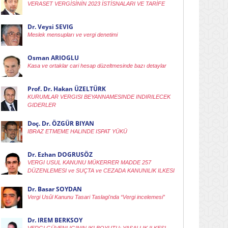
VERASET VERGİSİNİN 2023 İSTİSNALARI VE TARİFE
Dr. Veysi SEVIG
Meslek mensupları ve vergi denetimi
Osman ARIOGLU
Kasa ve ortaklar cari hesap düzeltmesinde bazı detaylar
Prof. Dr. Hakan ÜZELTÜRK
KURUMLAR VERGISI BEYANNAMESINDE INDIRILECEK
GIDERLER
Doç. Dr. ÖZGÜR BIYAN
IBRAZ ETMEME HALINDE ISPAT YÜKÜ
Dr. Ezhan DOGRUSÖZ
VERGI USUL KANUNU MÜKERRER MADDE 257
DÜZENLEMESI ve SUÇTA ve CEZADA KANUNILIK ILKESI
Dr. Basar SOYDAN
Vergi Usûl Kanunu Tasari Taslagi'nda “Vergi incelemesi”
Dr. IREM BERKSOY