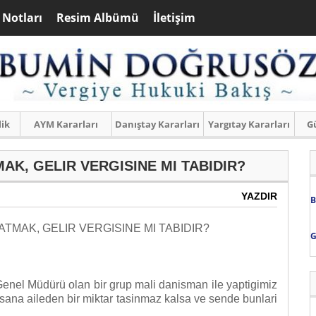
 Notları
Resim Albümü
İletişim
lik
AYM Kararları
Danıştay Kararları
Yargıtay Kararları
Gü
AK, GELIR VERGISINE MI TABIDIR?
YAZDIR
B
TMAK, GELIR VERGISINE MI TABIDIR?
G
 Genel Müdürü olan bir grup mali danisman ile yaptigimiz
, “sana aileden bir miktar tasinmaz kalsa ve sende bunlari