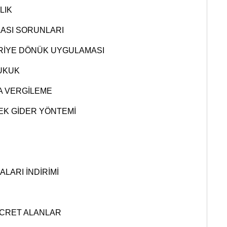
LIK
LASI SORUNLARI
ERİYE DÖNÜK UYGULAMASI
HUKUK
DA VERGİLEME
EK GİDER YÖNTEMİ
LARI İNDİRİMİ
ÜCRET ALANLAR