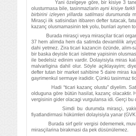
Yani özelgeye göre, bir kisiye 3 tane arsa
olusturmasa bile, tasinmazlarin
ayni kisiye farkli
birbirini izleyen yillarda satilmasi durumunda
m
Mirasçi ilk satisindan itibaren defter tutacak, f
kazanç olusmamasinin tek yolu, bunlari aynen toru
Burada mirasçi veya mirasçilar ticari organiz
37 hem alimda hem da satimda devamlilik ariyor
dahi yetmez. Zira ticari kazancin özünde, alim-s
bir baska deyisle ticari isletme yapisinin olusmas
ile bedelsiz edinim vardir. Dolayisiyla miras kala
malvarligina dahil olur. Söyle açiklayayim; diye
defter tutan bir market sahibine 5 daire miras ka
gayrimenkul sermaye iradidir. Çünkü tasinmaz ti
Hadi “ticari kazanç olustu” diyelim. Satis k
olduguna göre bütün hasilat, kazanç olacaktir. 
vergisinin gider olacagi vurgulansa idi. Gerçi b
Simdi bu durumda mirasçi, yakinlarina 
fiyatlandirmasi hükümleri dolayisiyla yanar (GVK
Burada sirf gelir vergisi ödememek, muvazaa 
mirasçilarina birakmasi da pek düsünülemez.