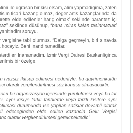
 ile ugrasan bir kisi olsam, alim yapmadigima, zaten
isim ticari kazanç olmaz, deger artis kazançlarinda da
ette elde edilenler hariç olmak’ seklinde parantez içi
maz” seklinde düsünüp, “
bana miras kalan tasinmazlari
 yanitladim soruyu.
isine tabi olurmus. “Dalga geçmeyin, biri sinavda
a hocayiz. Beni inandiramadilar.
diler. Inanamadim. Izmir Vergi Dairesi Baskanliginca
rilmis bir özelge.
zsiz iktisap edilmesi nedeniyle, bu gayrimenkulün
nci olarak vergilendirilmesi söz konusu olmayacaktir.
 bir organizasyon içerisinde yürütülmesi veya bu tür
ayni kisiye farkli tarihlerde veya farkli kisilere ayni
 satilmasi durumunda ise yapilan satislar devamli olarak
eskil edeceginden elde edilen kazancin Gelir Vergisi
ç olarak vergilendirilmesi gerekmektedir.”