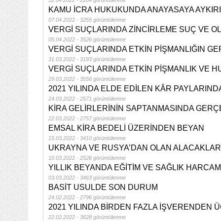
12.04.2022 - 2284 görüntülenme
KAMU İCRA HUKUKUNDA ANAYASAYA AYKIRI
07.04.2022 - 3255 görüntülenme
VERGİ SUÇLARINDA ZİNCİRLEME SUÇ VE O
05.04.2022 - 3526 görüntülenme
VERGİ SUÇLARINDA ETKİN PİŞMANLIĞIN G
31.03.2022 - 3193 görüntülenme
VERGİ SUÇLARINDA ETKİN PİŞMANLIK VE 
29.03.2022 - 3556 görüntülenme
2021 YILINDA ELDE EDİLEN KÂR PAYLARIN
24.03.2022 - 2571 görüntülenme
KİRA GELİRLERİNİN SAPTANMASINDA GERÇ
22.03.2022 - 2757 görüntülenme
EMSAL KİRA BEDELİ ÜZERİNDEN BEYAN
15.03.2022 - 3410 görüntülenme
UKRAYNA VE RUSYA’DAN OLAN ALACAKLAR
10.03.2022 - 2526 görüntülenme
YILLIK BEYANDA EĞİTİM VE SAĞLIK HARCAMA
03.03.2022 - 3463 görüntülenme
BASİT USULDE SON DURUM
24.02.2022 - 2796 görüntülenme
2021 YILINDA BİRDEN FAZLA İŞVERENDEN 
22.02.2022 - 3628 görüntülenme