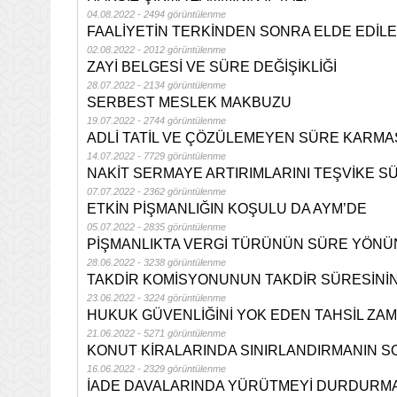
04.08.2022 - 2494 görüntülenme
FAALİYETİN TERKİNDEN SONRA ELDE EDİL
02.08.2022 - 2012 görüntülenme
ZAYİ BELGESİ VE SÜRE DEĞİŞİKLİĞİ
28.07.2022 - 2134 görüntülenme
SERBEST MESLEK MAKBUZU
19.07.2022 - 2744 görüntülenme
ADLİ TATİL VE ÇÖZÜLEMEYEN SÜRE KARMA
14.07.2022 - 7729 görüntülenme
NAKİT SERMAYE ARTIRIMLARINI TEŞVİKE S
07.07.2022 - 2362 görüntülenme
ETKİN PİŞMANLIĞIN KOŞULU DA AYM’DE
05.07.2022 - 2835 görüntülenme
PİŞMANLIKTA VERGİ TÜRÜNÜN SÜRE YÖNÜ
28.06.2022 - 3238 görüntülenme
TAKDİR KOMİSYONUNUN TAKDİR SÜRESİNİ
23.06.2022 - 3224 görüntülenme
HUKUK GÜVENLİĞİNİ YOK EDEN TAHSİL ZAM
21.06.2022 - 5271 görüntülenme
KONUT KİRALARINDA SINIRLANDIRMANIN S
16.06.2022 - 2329 görüntülenme
İADE DAVALARINDA YÜRÜTMEYİ DURDURMA