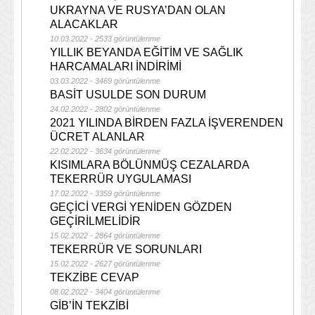
UKRAYNA VE RUSYA’DAN OLAN
ALACAKLAR
10.03.2022 - 2533 görüntülenme
YILLIK BEYANDA EĞİTİM VE SAĞLIK
HARCAMALARI İNDİRİMİ
03.03.2022 - 3469 görüntülenme
BASİT USULDE SON DURUM
24.02.2022 - 2802 görüntülenme
2021 YILINDA BİRDEN FAZLA İŞVERENDEN
ÜCRET ALANLAR
22.02.2022 - 3634 görüntülenme
KISIMLARA BÖLÜNMÜŞ CEZALARDA
TEKERRÜR UYGULAMASI
17.02.2022 - 3359 görüntülenme
GEÇİCİ VERGİ YENİDEN GÖZDEN
GEÇİRİLMELİDİR
15.02.2022 - 2864 görüntülenme
TEKERRÜR VE SORUNLARI
15.02.2022 - 2627 görüntülenme
TEKZİBE CEVAP
08.02.2022 - 3404 görüntülenme
GİB’İN TEKZİBİ