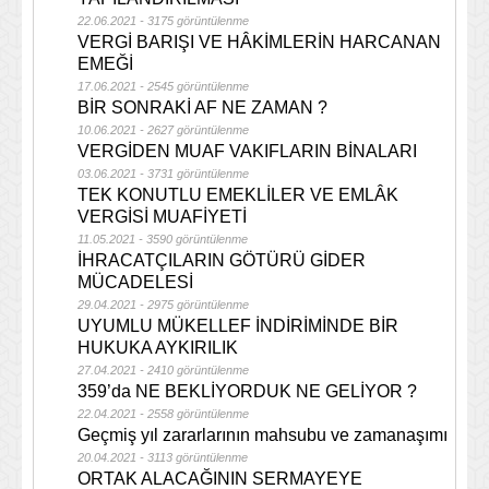
22.06.2021 - 3175 görüntülenme
VERGİ BARIŞI VE HÂKİMLERİN HARCANAN
EMEĞİ
17.06.2021 - 2545 görüntülenme
BİR SONRAKİ AF NE ZAMAN ?
10.06.2021 - 2627 görüntülenme
VERGİDEN MUAF VAKIFLARIN BİNALARI
03.06.2021 - 3731 görüntülenme
TEK KONUTLU EMEKLİLER VE EMLÂK
VERGİSİ MUAFİYETİ
11.05.2021 - 3590 görüntülenme
İHRACATÇILARIN GÖTÜRÜ GİDER
MÜCADELESİ
29.04.2021 - 2975 görüntülenme
UYUMLU MÜKELLEF İNDİRİMİNDE BİR
HUKUKA AYKIRILIK
27.04.2021 - 2410 görüntülenme
359’da NE BEKLİYORDUK NE GELİYOR ?
22.04.2021 - 2558 görüntülenme
Geçmiş yıl zararlarının mahsubu ve zamanaşımı
20.04.2021 - 3113 görüntülenme
ORTAK ALACAĞININ SERMAYEYE