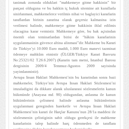
tanimak zorunda olduklari “mahkemeye gitme hakkinin” bir
parçasi olduguna ve bu hakkin iç hukuk sitemine ait kurallarla
sinirlanmasi, mahkemelerce verilmis nihai ve baglayici kararlarin
taraflardan birinin zararina olarak geçersiz kalmasina izin
verilmesi halinde, mahkemeye gitme hakkinin ihlal edilmis
olacagina karar vermistir. Mahkemeye göre, bu hak açisindan
önemli olan teminatlardan birisi de “hâkim kararlarinin
uygulanmasinin güvence altina alinmasi”dir. Mahkeme bu Karari
ile Türkiye’yi 10.000 Euro maddi, 1.000 Euro manevi tazminat
ödemeye mahkûm etmistir (ÜLGER/Türkiye Karari Basvuru
No:25321/02 T.26.6.2007) (Kararin tam metni, Istanbul Barosu
dergisinin 2009/4 Temmuz-Agustos 2009 sayisinda
yayimlanmistir).
Avrupa Insan Haklari Mahkemesi’nin bu kararindan sonra bazi
mahkemeler, Türkiye’nin Avrupa Insan Haklari Sözlesmesi’ni
imzaladigini da dikkate alarak uluslararasi sözlesmelerin kanun
hükmünde (Anayasa md. 90) oldugundan, anlasma ile kanun
hükümlerinin çelismesi halinde anlasma hükümlerinin
uygulanmasi gereginden hareketle ve Avrupa Insan Haklari
Mahkemesi’nin karari ile Harçlar Kanunu’nun 28/1a maddesi ile
sözlesmenin çelistiginin sabit oldugu gerekçesi ile mahkeme
kararlarinin talep halinde harç ödenmeden de taraflara