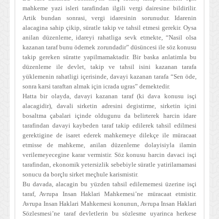
mahkeme yazi isleri tarafindan ilgili vergi dairesine bildirilir.
Artik bundan sonrasi, vergi idaresinin sorunudur. Idarenin
alacagina sahip çikip, süratle takip ve tahsil etmesi gerekir. Oysa
anilan düzenleme, idareyi rahatliga sevk etmekte, “Nasil olsa
kazanan taraf bunu ödemek zorundadir” düsüncesi ile söz konusu
takip gereken süratte yapilmamaktadir. Bir baska anlatimla bu
düzenleme ile devlet, takip ve tahsil isini kazanan tarafa
yüklemenin rahatligi içerisinde, davayi kazanan tarafa “Sen öde,
sonra karsi taraftan almak için icrada ugras” demektedir.
Hatta bir olayda, davayi kazanan taraf (ki dava konusu isçi
alacagidir), davali sirketin adresini degistirme, sirketin içini
bosaltma çabalari içinde oldugunu da belirterek harcin idare
tarafindan davayi kaybeden taraf takip edilerek tahsil edilmesi
gerektigine de isaret ederek mahkemeye dilekçe ile müracaat
etmisse de mahkeme, anilan düzenleme dolayisiyla ilamin
verilemeyecegine karar vermistir. Söz konusu harcin davaci isçi
tarafindan, ekonomik yetersizlik sebebiyle süratle yatirilamamasi
sonucu da borçlu sirket meçhule karismistir.
Bu davada, alacagin bu yüzden tahsil edilememesi üzerine isçi
taraf, Avrupa Insan Haklari Mahkemesi’ne müracaat etmistir.
Avrupa Insan Haklari Mahkemesi konunun, Avrupa Insan Haklari
Sözlesmesi’ne taraf devletlerin bu sözlesme uyarinca herkese