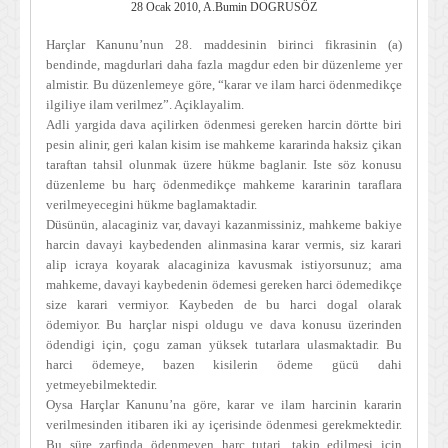
28 Ocak 2010, A.Bumin DOGRUSÖZ
Harçlar Kanunu’nun 28. maddesinin birinci fikrasinin (a)
bendinde, magdurlari daha fazla magdur eden bir düzenleme yer
almistir. Bu düzenlemeye göre, “karar ve ilam harci ödenmedikçe
ilgiliye ilam verilmez”. Açiklayalim.
Adli yargida dava açilirken ödenmesi gereken harcin dörtte biri
pesin alinir, geri kalan kisim ise mahkeme kararinda haksiz çikan
taraftan tahsil olunmak üzere hükme baglanir. Iste söz konusu
düzenleme bu harç ödenmedikçe mahkeme kararinin taraflara
verilmeyecegini hükme baglamaktadir.
Düsünün, alacaginiz var, davayi kazanmissiniz, mahkeme bakiye
harcin davayi kaybedenden alinmasina karar vermis, siz karari
alip icraya koyarak alacaginiza kavusmak istiyorsunuz; ama
mahkeme, davayi kaybedenin ödemesi gereken harci ödemedikçe
size karari vermiyor. Kaybeden de bu harci dogal olarak
ödemiyor. Bu harçlar nispi oldugu ve dava konusu üzerinden
ödendigi için, çogu zaman yüksek tutarlara ulasmaktadir. Bu
harci ödemeye, bazen kisilerin ödeme gücü dahi
yetmeyebilmektedir.
Oysa Harçlar Kanunu’na göre, karar ve ilam harcinin kararin
verilmesinden itibaren iki ay içerisinde ödenmesi gerekmektedir.
Bu süre zarfinda ödenmeyen harç tutari, takip edilmesi için