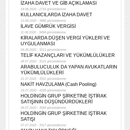
İZAHA DAVET VE GİB AÇIKLAMASI
18.08.2020 - 2716 görüntülenme
KULLANICILARDA İZAHA DAVET
13.08.2020 - 3486 görüntülenme
İLAVE GÜMRÜK VERGİSİ
11.08.2020 - 3494 görüntülenme
KİRALARDA DÜŞEN VERGİ YÜKLERİ VE
UYGULANMASI
04.08.2020 - 3212 görüntülenme
TELİF KAZANÇLARI VE YÜKÜMLÜLÜKLER
28.07.2020 - 3121 görüntülenme
ARABULUCULUK DA YAPAN AVUKATLARIN
YÜKÜMLÜLÜKLERİ
21.07.2020 - 3551 görüntülenme
NAKİT HAVZULAMA (Cash Pooling)
16.07.2020 - 4185 görüntülenme
HOLDİNGİN GRUP ŞİRKETİNE İŞTİRAK
SATIŞININ DÜŞÜNDÜRDÜKLERİ
09.07.2020 - 3594 görüntülenme
HOLDİNGİN GRUP ŞİRKETİNE İŞTİRAK
SATIŞI
07.07.2020 - 3317 görüntülenme