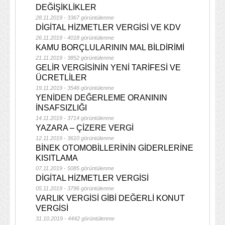
DEĞİŞİKLİKLER
28.11.2019 - 3367 görüntülenme
DİGİTAL HİZMETLER VERGİSİ VE KDV
26.11.2019 - 4018 görüntülenme
KAMU BORÇLULARININ MAL BİLDİRİMİ
21.11.2019 - 3852 görüntülenme
GELİR VERGİSİNİN YENİ TARİFESİ VE
ÜCRETLİLER
19.11.2019 - 3546 görüntülenme
YENİDEN DEĞERLEME ORANININ
İNSAFSIZLIĞI
14.11.2019 - 3714 görüntülenme
YAZARA – ÇİZERE VERGİ
12.11.2019 - 3610 görüntülenme
BİNEK OTOMOBİLLERİNİN GİDERLERİNE
KISITLAMA
07.11.2019 - 5085 görüntülenme
DİGİTAL HİZMETLER VERGİSİ
05.11.2019 - 3796 görüntülenme
VARLIK VERGİSİ GİBİ DEĞERLİ KONUT
VERGİSİ
31.10.2019 - 4442 görüntülenme