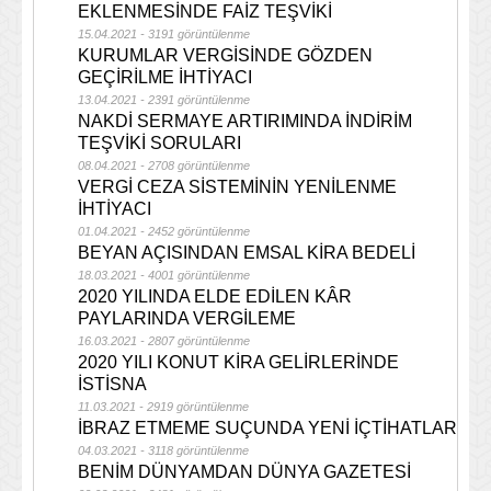
EKLENMESİNDE FAİZ TEŞVİKİ
15.04.2021 - 3191 görüntülenme
KURUMLAR VERGİSİNDE GÖZDEN
GEÇİRİLME İHTİYACI
13.04.2021 - 2391 görüntülenme
NAKDİ SERMAYE ARTIRIMINDA İNDİRİM
TEŞVİKİ SORULARI
08.04.2021 - 2708 görüntülenme
VERGİ CEZA SİSTEMİNİN YENİLENME
İHTİYACI
01.04.2021 - 2452 görüntülenme
BEYAN AÇISINDAN EMSAL KİRA BEDELİ
18.03.2021 - 4001 görüntülenme
2020 YILINDA ELDE EDİLEN KÂR
PAYLARINDA VERGİLEME
16.03.2021 - 2807 görüntülenme
2020 YILI KONUT KİRA GELİRLERİNDE
İSTİSNA
11.03.2021 - 2919 görüntülenme
İBRAZ ETMEME SUÇUNDA YENİ İÇTİHATLAR
04.03.2021 - 3118 görüntülenme
BENİM DÜNYAMDAN DÜNYA GAZETESİ