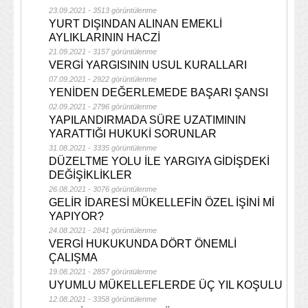
23.09.2021 - 3513 görüntülenme
YURT DIŞINDAN ALINAN EMEKLİ
AYLIKLARININ HACZİ
21.09.2021 - 3157 görüntülenme
VERGİ YARGISININ USUL KURALLARI
07.09.2021 - 2922 görüntülenme
YENİDEN DEĞERLEMEDE BAŞARI ŞANSI
02.09.2021 - 2796 görüntülenme
YAPILANDIRMADA SÜRE UZATIMININ
YARATTIĞI HUKUKİ SORUNLAR
31.08.2021 - 3335 görüntülenme
DÜZELTME YOLU İLE YARGIYA GİDİŞDEKİ
DEĞİŞİKLİKLER
26.08.2021 - 3076 görüntülenme
GELİR İDARESİ MÜKELLEFİN ÖZEL İŞİNİ Mİ
YAPIYOR?
24.08.2021 - 2841 görüntülenme
VERGİ HUKUKUNDA DÖRT ÖNEMLİ
ÇALIŞMA
19.08.2021 - 2857 görüntülenme
UYUMLU MÜKELLEFLERDE ÜÇ YIL KOŞULU
12.08.2021 - 3358 görüntülenme