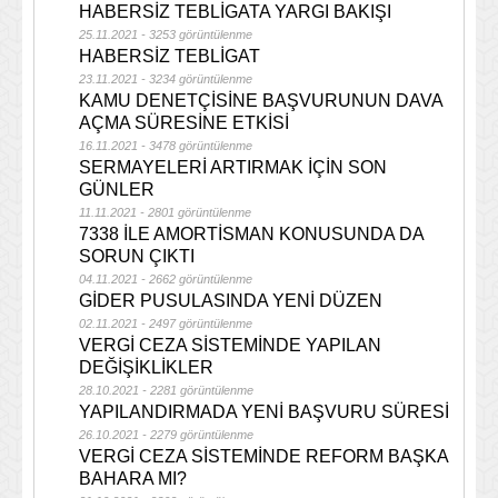
HABERSİZ TEBLİGATA YARGI BAKIŞI
25.11.2021 - 3253 görüntülenme
HABERSİZ TEBLİGAT
23.11.2021 - 3234 görüntülenme
KAMU DENETÇİSİNE BAŞVURUNUN DAVA
AÇMA SÜRESİNE ETKİSİ
16.11.2021 - 3478 görüntülenme
SERMAYELERİ ARTIRMAK İÇİN SON
GÜNLER
11.11.2021 - 2801 görüntülenme
7338 İLE AMORTİSMAN KONUSUNDA DA
SORUN ÇIKTI
04.11.2021 - 2662 görüntülenme
GİDER PUSULASINDA YENİ DÜZEN
02.11.2021 - 2497 görüntülenme
VERGİ CEZA SİSTEMİNDE YAPILAN
DEĞİŞİKLİKLER
28.10.2021 - 2281 görüntülenme
YAPILANDIRMADA YENİ BAŞVURU SÜRESİ
26.10.2021 - 2279 görüntülenme
VERGİ CEZA SİSTEMİNDE REFORM BAŞKA
BAHARA MI?