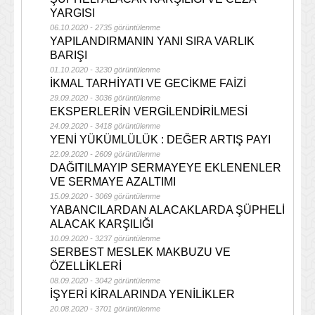
YARGISI
06.10.2020 - 2735 görüntülenme
YAPILANDIRMANIN YANI SIRA VARLIK
BARIŞI
01.10.2020 - 3230 görüntülenme
İKMAL TARHİYATI VE GECİKME FAİZİ
29.09.2020 - 3036 görüntülenme
EKSPERLERİN VERGİLENDİRİLMESİ
24.09.2020 - 3418 görüntülenme
YENİ YÜKÜMLÜLÜK : DEĞER ARTIŞ PAYI
22.09.2020 - 2609 görüntülenme
DAĞITILMAYIP SERMAYEYE EKLENENLER
VE SERMAYE AZALTIMI
15.09.2020 - 3069 görüntülenme
YABANCILARDAN ALACAKLARDA ŞÜPHELİ
ALACAK KARŞILIĞI
10.09.2020 - 3237 görüntülenme
SERBEST MESLEK MAKBUZU VE
ÖZELLİKLERİ
08.09.2020 - 3042 görüntülenme
İŞYERİ KİRALARINDA YENİLİKLER
20.08.2020 - 3701 görüntülenme