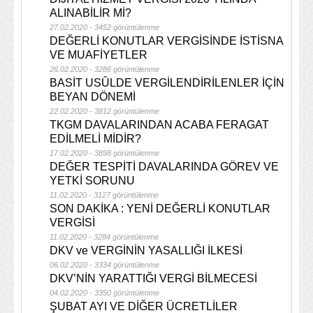
ALINABİLİR Mİ?
27.02.2020 - 3452 görüntülenme
DEĞERLİ KONUTLAR VERGİSİNDE İSTİSNA
VE MUAFİYETLER
26.02.2020 - 3286 görüntülenme
BASİT USÛLDE VERGİLENDİRİLENLER İÇİN
BEYAN DÖNEMİ
22.02.2020 - 3812 görüntülenme
TKGM DAVALARINDAN ACABA FERAGAT
EDİLMELİ MİDİR?
17.02.2020 - 3898 görüntülenme
DEĞER TESPİTİ DAVALARINDA GÖREV VE
YETKİ SORUNU
11.02.2020 - 3127 görüntülenme
SON DAKİKA : YENİ DEĞERLİ KONUTLAR
VERGİSİ
11.02.2020 - 3284 görüntülenme
DKV ve VERGİNİN YASALLIĞI İLKESİ
06.02.2020 - 3334 görüntülenme
DKV’NİN YARATTIĞI VERGİ BİLMECESİ
04.02.2020 - 3350 görüntülenme
ŞUBAT AYI VE DİĞER ÜCRETLİLER