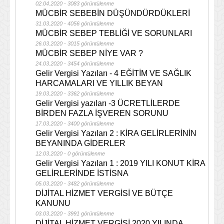
02.04.2020 - 3083 görüntülenme
MÜCBİR SEBEBİN DÜŞÜNDÜRDÜKLERİ
31.03.2020 - 4056 görüntülenme
MÜCBİR SEBEP TEBLİĞİ VE SORUNLARI
26.03.2020 - 3015 görüntülenme
MÜCBİR SEBEP NİYE VAR ?
24.03.2020 - 3454 görüntülenme
Gelir Vergisi Yazıları - 4 EĞİTİM VE SAĞLIK
HARCAMALARI VE YILLIK BEYAN
19.03.2020 - 3362 görüntülenme
Gelir Vergisi yazıları -3 ÜCRETLİLERDE
BİRDEN FAZLA İŞVEREN SORUNU
17.03.2020 - 3400 görüntülenme
Gelir Vergisi Yazıları 2 : KİRA GELİRLERİNİN
BEYANINDA GİDERLER
12.03.2020 - 0 görüntülenme
Gelir Vergisi Yazıları 1 : 2019 YILI KONUT KİRA
GELİRLERİNDE İSTİSNA
05.03.2020 - 3482 görüntülenme
DİJİTAL HİZMET VERGİSİ VE BÜTÇE
KANUNU
03.03.2020 - 3991 görüntülenme
DİJİTAL HİZMET VERGİSİ 2020 YILINDA