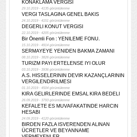
KONAKLAMA VERGISI
29.10.2019 - 4135 görüntülenme
VERGI TASLAGINA GENEL BAKIS
24.10.2019 - 4151 görüntülenme
DEGERLI KONUT VERGISI
22.10.2019 - 4205 görüntülenme
Bir Önemli Fon : YENILEME FONU.
15.10.2019 - 4914 görüntülenme
SERMAYEYE YENIDEN BAKMA ZAMANI
08.10.2019 - 3826 görüntülenme
TURIZM PAYI ERTELENSE IYI OLUR
03.10.2019 - 3936 görüntülenme
A.S. HISSELERININ DEVIR KAZANÇLARININ
VERGILENDIRILMESI
01.10.2019 - 4504 görüntülenme
KIRA GELIRLERINDE EMSAL KIRA BEDELI
26.09.2019 - 3793 görüntülenme
KEFALETE ES MUVAFAKATINDE HARCIN
HESABI
24.09.2019 - 4120 görüntülenme
BIRDEN FAZLA ISVERENDEN ALINAN
ÜCRETLER VE BEYANNAME
VERMEYENLER