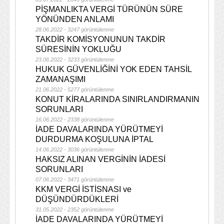
PİŞMANLIKTA VERGİ TÜRÜNÜN SÜRE
YÖNÜNDEN ANLAMI
28.06.2022 - 3247 görüntülenme
TAKDİR KOMİSYONUNUN TAKDİR
SÜRESİNİN YOKLUĞU
23.06.2022 - 3233 görüntülenme
HUKUK GÜVENLİĞİNİ YOK EDEN TAHSİL
ZAMANAŞIMI
21.06.2022 - 5277 görüntülenme
KONUT KİRALARINDA SINIRLANDIRMANIN
SORUNLARI
16.06.2022 - 2338 görüntülenme
İADE DAVALARINDA YÜRÜTMEYİ
DURDURMA KOŞULUNA İPTAL
14.06.2022 - 3036 görüntülenme
HAKSIZ ALINAN VERGİNİN İADESİ
SORUNLARI
07.06.2022 - 3471 görüntülenme
KKM VERGİ İSTİSNASI ve
DÜŞÜNDÜRDÜKLERİ
31.05.2022 - 2352 görüntülenme
İADE DAVALARINDA YÜRÜTMEYİ