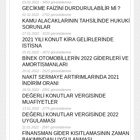
03.02.2022 - 3453 görüntülenme
GECİKME FAİZİNİ DURDURULABİLİR Mİ ?
01.02.2022 - 2702 görüntülenme
KAMU ALACAKLARININ TAHSİLİNDE HUKUKİ
SORUNLAR
27.01.2022 - 3125 görüntülenme
2021 YILI KONUT KİRA GELİRLERİNDE
İSTİSNA
25.01.2022 - 2672 görüntülenme
BİNEK OTOMOBİLLERİN 2022 GİDERLERİ VE
AMORTİSMANLARI
20.01.2022 - 2523 görüntülenme
NAKİT SERMAYE ARTIRIMLARINDA 2021
İNDİRİM ORANI
18.01.2022 - 2501 görüntülenme
DEĞERLİ KONUTLAR VERGİSİNDE
MUAFİYETLER
13.01.2022 - 2775 görüntülenme
DEĞERLİ KONUTLAR VERGİSİNDE 2022
UYGULAMASI
11.01.2022 - 2597 görüntülenme
FİNANSMAN GİDER KISITLAMASININ ZAMAN
BAKIMINDAN UYGULANMASI