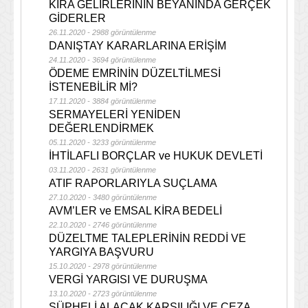
KİRA GELİRLERİNİN BEYANINDA GERÇEK
GİDERLER
26.11.2020 - 2988 görüntülenme
DANIŞTAY KARARLARINA ERİŞİM
24.11.2020 - 3694 görüntülenme
ÖDEME EMRİNİN DÜZELTİLMESİ
İSTENEBİLİR Mİ?
17.11.2020 - 3884 görüntülenme
SERMAYELERİ YENİDEN
DEĞERLENDİRMEK
05.11.2020 - 3233 görüntülenme
İHTİLAFLI BORÇLAR ve HUKUK DEVLETİ
03.11.2020 - 2631 görüntülenme
ATIF RAPORLARIYLA SUÇLAMA
27.10.2020 - 3480 görüntülenme
AVM’LER ve EMSAL KİRA BEDELİ
22.10.2020 - 2746 görüntülenme
DÜZELTME TALEPLERİNİN REDDİ VE
YARGIYA BAŞVURU
15.10.2020 - 2978 görüntülenme
VERGİ YARGISI VE DURUŞMA
13.10.2020 - 2723 görüntülenme
ŞÜPHELİ ALACAK KARŞILIĞI VE CEZA