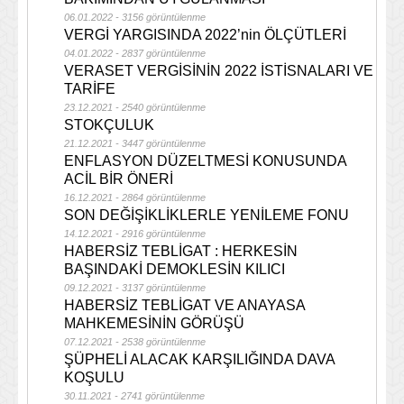
06.01.2022 - 3156 görüntülenme
VERGİ YARGISINDA 2022’nin ÖLÇÜTLERİ
04.01.2022 - 2837 görüntülenme
VERASET VERGİSİNİN 2022 İSTİSNALARI VE
TARİFE
23.12.2021 - 2540 görüntülenme
STOKÇULUK
21.12.2021 - 3447 görüntülenme
ENFLASYON DÜZELTMESİ KONUSUNDA
ACİL BİR ÖNERİ
16.12.2021 - 2864 görüntülenme
SON DEĞİŞİKLİKLERLE YENİLEME FONU
14.12.2021 - 2916 görüntülenme
HABERSİZ TEBLİGAT : HERKESİN
BAŞINDAKİ DEMOKLESİN KILICI
09.12.2021 - 3137 görüntülenme
HABERSİZ TEBLİGAT VE ANAYASA
MAHKEMESİNİN GÖRÜŞÜ
07.12.2021 - 2538 görüntülenme
ŞÜPHELİ ALACAK KARŞILIĞINDA DAVA
KOŞULU
30.11.2021 - 2741 görüntülenme