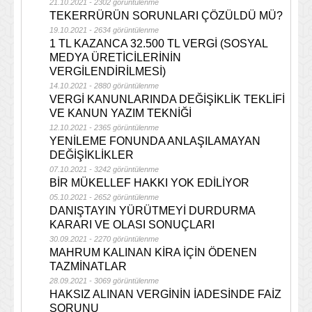
21.10.2021 - 2302 görüntülenme
TEKERRÜRÜN SORUNLARI ÇÖZÜLDÜ MÜ?
19.10.2021 - 2634 görüntülenme
1 TL KAZANCA 32.500 TL VERGİ (SOSYAL
MEDYA ÜRETİCİLERİNİN
VERGİLENDİRİLMESİ)
14.10.2021 - 2880 görüntülenme
VERGİ KANUNLARINDA DEĞİŞİKLİK TEKLİFİ
VE KANUN YAZIM TEKNİĞİ
12.10.2021 - 2365 görüntülenme
YENİLEME FONUNDA ANLAŞILAMAYAN
DEĞİŞİKLİKLER
07.10.2021 - 3242 görüntülenme
BİR MÜKELLEF HAKKI YOK EDİLİYOR
05.10.2021 - 2652 görüntülenme
DANIŞTAYIN YÜRÜTMEYİ DURDURMA
KARARI VE OLASI SONUÇLARI
30.09.2021 - 2270 görüntülenme
MAHRUM KALINAN KİRA İÇİN ÖDENEN
TAZMİNATLAR
28.09.2021 - 3069 görüntülenme
HAKSIZ ALINAN VERGİNİN İADESİNDE FAİZ
SORUNU