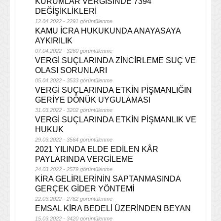
KURUMLAR VERGİSİNDE 7394
DEĞİŞİKLİKLERİ
12.04.2022 - 2291 görüntülenme
KAMU İCRA HUKUKUNDA ANAYASAYA
AYKIRILIK
07.04.2022 - 3260 görüntülenme
VERGİ SUÇLARINDA ZİNCİRLEME SUÇ VE
OLASI SORUNLARI
05.04.2022 - 3533 görüntülenme
VERGİ SUÇLARINDA ETKİN PİŞMANLIĞIN
GERİYE DÖNÜK UYGULAMASI
31.03.2022 - 3202 görüntülenme
VERGİ SUÇLARINDA ETKİN PİŞMANLIK VE
HUKUK
29.03.2022 - 3564 görüntülenme
2021 YILINDA ELDE EDİLEN KÂR
PAYLARINDA VERGİLEME
24.03.2022 - 2579 görüntülenme
KİRA GELİRLERİNİN SAPTANMASINDA
GERÇEK GİDER YÖNTEMİ
22.03.2022 - 2762 görüntülenme
EMSAL KİRA BEDELİ ÜZERİNDEN BEYAN
15.03.2022 - 3420 görüntülenme