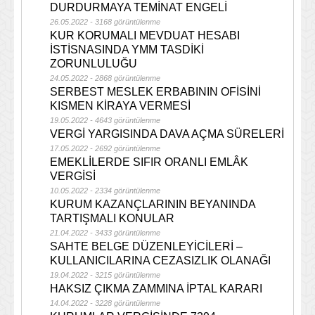
DURDURMAYA TEMİNAT ENGELİ
26.05.2022 - 3168 görüntülenme
KUR KORUMALI MEVDUAT HESABI
İSTİSNASINDA YMM TASDİKİ
ZORUNLULUĞU
24.05.2022 - 2868 görüntülenme
SERBEST MESLEK ERBABININ OFİSİNİ
KISMEN KİRAYA VERMESİ
19.05.2022 - 4643 görüntülenme
VERGİ YARGISINDA DAVA AÇMA SÜRELERİ
17.05.2022 - 2692 görüntülenme
EMEKLİLERDE SIFIR ORANLI EMLÂK
VERGİSİ
10.05.2022 - 2334 görüntülenme
KURUM KAZANÇLARININ BEYANINDA
TARTIŞMALI KONULAR
21.04.2022 - 3433 görüntülenme
SAHTE BELGE DÜZENLEYİCİLERİ –
KULLANICILARINA CEZASIZLIK OLANAĞI
19.04.2022 - 3215 görüntülenme
HAKSIZ ÇIKMA ZAMMINA İPTAL KARARI
14.04.2022 - 3228 görüntülenme