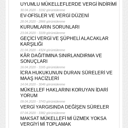
UYUMLU MÜKELLEFLERDE VERGİ İNDİRİMİ
30.04.2020 - 3192 görüntülenme
EV-OFİSLER VE VERGİ DÜZENİ
28.04.2020 - 2866 görüntülenme
KURUMLARIN SORUNLARI
23.04.2020 - 3109 görüntülenme
GEÇİCİ VERGİ VE ŞÜPHELİ ALACAKLAR
KARŞILIĞI
21.04.2020 - 4324 görüntülenme
KÂR DAĞITIMINA SINIRLANDIRMA VE
SONUÇLARI
16.04.2020 - 3165 görüntülenme
İCRA HUKUKUNUN DURAN SÜRELERİ VE
MAAŞ HACİZLERİ
14.04.2020 - 3046 görüntülenme
MÜKELLEF HAKLARINI KORUYAN İDARİ
YORUM
09.04.2020 - 3743 görüntülenme
VERGİ YARGISINDA DEĞİŞEN SÜRELER
07.04.2020 - 3382 görüntülenme
MAKSAT MÜKELLEFİ Mİ ÜZMEK YOKSA
VERGİYİ Mİ TOPLAMAK