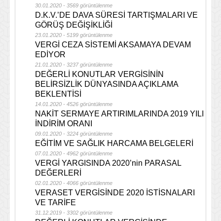
30.01.2020 - 3569 görüntülenme
D.K.V.’DE DAVA SÜRESİ TARTIŞMALARI VE
GÖRÜŞ DEĞİŞİKLİĞİ
23.01.2020 - 5199 görüntülenme
VERGİ CEZA SİSTEMİ AKSAMAYA DEVAM
EDİYOR
21.01.2020 - 3237 görüntülenme
DEĞERLİ KONUTLAR VERGİSİNİN
BELİRSİZLİK DÜNYASINDA AÇIKLAMA
BEKLENTİSİ
14.01.2020 - 4526 görüntülenme
NAKİT SERMAYE ARTIRIMLARINDA 2019 YILI
İNDİRİM ORANI
09.01.2020 - 3224 görüntülenme
EĞİTİM VE SAĞLIK HARCAMA BELGELERİ
07.01.2020 - 4962 görüntülenme
VERGİ YARGISINDA 2020’nin PARASAL
DEĞERLERİ
02.01.2020 - 4066 görüntülenme
VERASET VERGİSİNDE 2020 İSTİSNALARI
VE TARİFE
31.12.2019 - 3302 görüntülenme