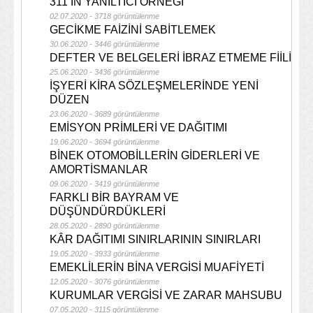
311’İN YANILTICI ÖRNEĞİ
02.07.2020 - 3718 görüntülenme
GECİKME FAİZİNİ SABİTLEMEK
30.06.2020 - 3446 görüntülenme
DEFTER VE BELGELERİ İBRAZ ETMEME FİİLİ
25.06.2020 - 3436 görüntülenme
İŞYERİ KİRA SÖZLEŞMELERİNDE YENİ
DÜZEN
23.06.2020 - 3689 görüntülenme
EMİSYON PRİMLERİ VE DAĞITIMI
19.06.2020 - 3694 görüntülenme
BİNEK OTOMOBİLLERİN GİDERLERİ VE
AMORTİSMANLAR
09.06.2020 - 3419 görüntülenme
FARKLI BİR BAYRAM VE
DÜŞÜNDÜRDÜKLERİ
28.05.2020 - 2890 görüntülenme
KÂR DAĞITIMI SINIRLARININ SINIRLARI
19.05.2020 - 3933 görüntülenme
EMEKLİLERİN BİNA VERGİSİ MUAFİYETİ
12.05.2020 - 3076 görüntülenme
KURUMLAR VERGİSİ VE ZARAR MAHSUBU
07.05.2020 - 3115 görüntülenme