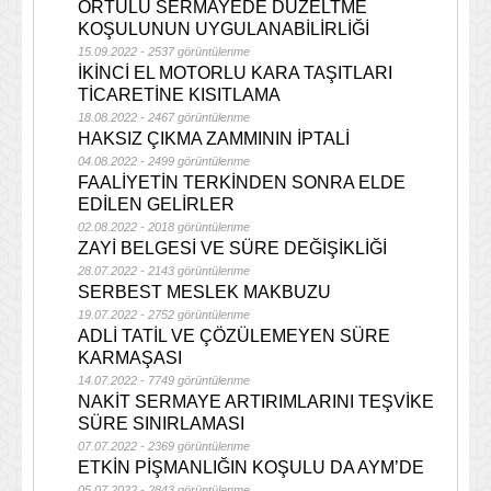
ÖRTÜLÜ SERMAYEDE DÜZELTME
KOŞULUNUN UYGULANABİLİRLİĞİ
15.09.2022 - 2537 görüntülenme
İKİNCİ EL MOTORLU KARA TAŞITLARI
TİCARETİNE KISITLAMA
18.08.2022 - 2467 görüntülenme
HAKSIZ ÇIKMA ZAMMININ İPTALİ
04.08.2022 - 2499 görüntülenme
FAALİYETİN TERKİNDEN SONRA ELDE
EDİLEN GELİRLER
02.08.2022 - 2018 görüntülenme
ZAYİ BELGESİ VE SÜRE DEĞİŞİKLİĞİ
28.07.2022 - 2143 görüntülenme
SERBEST MESLEK MAKBUZU
19.07.2022 - 2752 görüntülenme
ADLİ TATİL VE ÇÖZÜLEMEYEN SÜRE
KARMAŞASI
14.07.2022 - 7749 görüntülenme
NAKİT SERMAYE ARTIRIMLARINI TEŞVİKE
SÜRE SINIRLAMASI
07.07.2022 - 2369 görüntülenme
ETKİN PİŞMANLIĞIN KOŞULU DA AYM’DE
05.07.2022 - 2843 görüntülenme