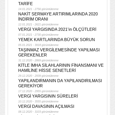
TARİFE
14.01.2021 - 2756 görüntülenme
NAKİT SERMAYE ARTIRIMLARINDA 2020
İNDİRİM ORANI
12.01.2021 - 2621 görüntülenme
VERGİ YARGISINDA 2021’in ÖLÇÜTLERİ
07.01.2021 - 2730 görüntülenme
YEMEK KARTLARINDA BÜYÜK SORUN
05.01.2021 - 3918 görüntülenme
TAŞINMAZ VERGİLEMESİNDE YAPILMASI
GEREKENLER
31.12.2020 - 2869 görüntülenme
KİTLE İMHA SİLAHLARININ FİNANSMANI VE
HAMİLİNE HİSSE SENETLERİ
29.12.2020 - 2939 görüntülenme
YAPILANDIRMANIN DA YAPILANDIRILMASI
GEREKİYOR
17.12.2020 - 2955 görüntülenme
VERGİ YARGISININ SÜRELERİ
10.12.2020 - 3555 görüntülenme
VERGİ DAVASININ AÇILMASI
08.12.2020 - 3103 görüntülenme