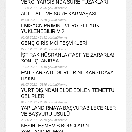
VERGİ YARGISINDA SÜRE TUZAKLARI
10.08.2021 - 2660 görüntülenme
ADLİ TATİL VE SÜRE KARMAŞASI
05.08.2021 - 2475 görüntülenme
EMİSYON PRİMİNE VERGİSEL YÜK
YÜKLENEBİLİR Mİ?
03.08.2021 - 2451 görüntülenme
GENÇ GİRİŞİMCİ TEŞVİKLERİ
27.07.2021 - 2932 görüntülenme
İŞTİRAK HÜSRANLA (TASFİYE ZARARLA)
SONUÇLANIRSA
15.07.2021 - 3948 görüntülenme
FAHİŞ ARSA DEĞERLERİNE KARŞI DAVA
HAKKI
06.07.2021 - 2699 görüntülenme
YURT DIŞINDAN ELDE EDİLEN TEMETTÜ
GELİRLERİ
01.07.2021 - 2629 görüntülenme
YAPILANDIRMAYA BAŞVURABİLECEKLER
VE BAŞVURU USULÜ
29.06.2021 - 2278 görüntülenme
KESİNLEŞMEMİŞ BORÇLARIN
YAPILANDIRILMASI