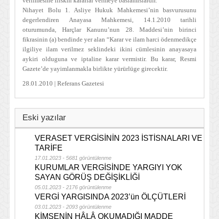
verilmesine iliskin kararlar vermeye baslamislardir.
Nihayet Bolu 1. Asliye Hukuk Mahkemesi’nin basvurusunu
degerlendiren Anayasa Mahkemesi, 14.1.2010 tarihli
oturumunda, Harçlar Kanunu’nun 28. Maddesi’nin birinci
fikrasinin (a) bendinde yer alan “Karar ve ilam harci ödenmedikçe
ilgiliye ilam verilmez seklindeki ikini cümlesinin anayasaya
aykiri olduguna ve iptaline karar vermistir. Bu karar, Resmi
Gazete’de yayimlanmakla birlikte yürürlüge girecektir.
28.01.2010 | Referans Gazetesi
Eski yazılar
VERASET VERGİSİNİN 2023 İSTİSNALARI VE
TARİFE
17.01.2023 - 5681 görüntülenme
KURUMLAR VERGİSİNDE YARGIYI YOK
SAYAN GÖRÜŞ DEĞİŞİKLİĞİ
05.01.2023 - 2176 görüntülenme
VERGİ YARGISINDA 2023’ün ÖLÇÜTLERİ
03.01.2023 - 2093 görüntülenme
KİMSENİN HÂLÂ OKUMADIĞI MADDE