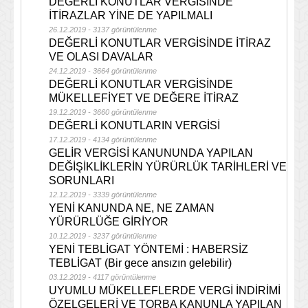
DEĞERLİ KONUTLAR VERGİSİNDE
İTİRAZLAR YİNE DE YAPILMALI
26.12.2019 - 3137 görüntülenme
DEĞERLİ KONUTLAR VERGİSİNDE İTİRAZ
VE OLASI DAVALAR
24.12.2019 - 3664 görüntülenme
DEĞERLİ KONUTLAR VERGİSİNDE
MÜKELLEFİYET VE DEĞERE İTİRAZ
19.12.2019 - 3660 görüntülenme
DEĞERLİ KONUTLARIN VERGİSİ
17.12.2019 - 4134 görüntülenme
GELİR VERGİSİ KANUNUNDA YAPILAN
DEĞİŞİKLİKLERİN YÜRÜRLÜK TARİHLERİ VE
SORUNLARI
12.12.2019 - 3339 görüntülenme
YENİ KANUNDA NE, NE ZAMAN
YÜRÜRLÜĞE GİRİYOR
10.12.2019 - 3237 görüntülenme
YENİ TEBLİGAT YÖNTEMİ : HABERSİZ
TEBLİGAT (Bir gece ansızın gelebilir)
03.12.2019 - 4117 görüntülenme
UYUMLU MÜKELLEFLERDE VERGİ İNDİRİMİ
ÖZELGELERİ VE TORBA KANUNLA YAPILAN