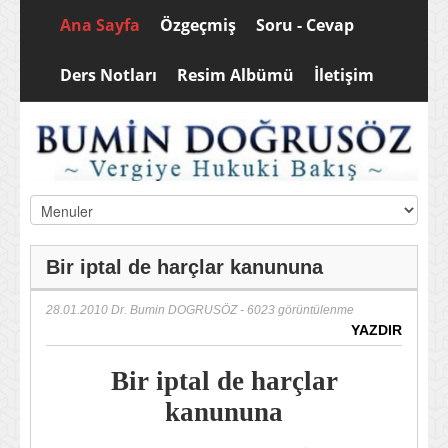
Ana Sayfa
Özgeçmiş
Soru - Cevap
Ders Notları
Resim Albümü
İletişim
Bir iptal de harçlar kanununa
28.01.2010
Dr. Bumin DOGRUSÖZ
- 6023 görüntülenme
YAZDIR
Bir iptal de harçlar
kanununa