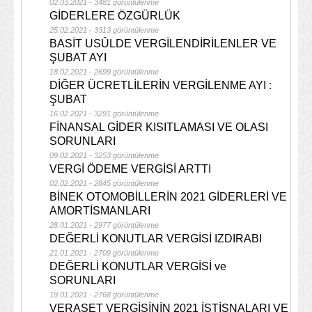
02.03.2021 - 3481 görüntülenme
GİDERLERE ÖZGÜRLÜK
25.02.2021 - 3313 görüntülenme
BASİT USÛLDE VERGİLENDİRİLENLER VE
ŞUBAT AYI
18.02.2021 - 2699 görüntülenme
DİĞER ÜCRETLİLERİN VERGİLENME AYI :
ŞUBAT
16.02.2021 - 3291 görüntülenme
FİNANSAL GİDER KISITLAMASI VE OLASI
SORUNLARI
09.02.2021 - 3253 görüntülenme
VERGİ ÖDEME VERGİSİ ARTTI
02.02.2021 - 2845 görüntülenme
BİNEK OTOMOBİLLERİN 2021 GİDERLERİ VE
AMORTİSMANLARI
28.01.2021 - 2977 görüntülenme
DEĞERLİ KONUTLAR VERGİSİ IZDIRABI
21.01.2021 - 2709 görüntülenme
DEĞERLİ KONUTLAR VERGİSİ ve
SORUNLARI
19.01.2021 - 2768 görüntülenme
VERASET VERGİSİNİN 2021 İSTİSNALARI VE