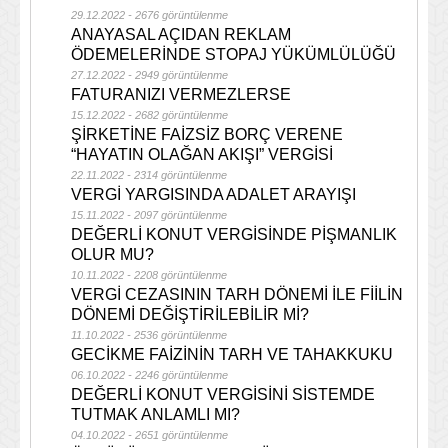
29.12.2022 - 2676 görüntülenme
ANAYASAL AÇIDAN REKLAM
ÖDEMELERİNDE STOPAJ YÜKÜMLÜLÜĞÜ
27.12.2022 - 2949 görüntülenme
FATURANIZI VERMEZLERSE
15.12.2022 - 2682 görüntülenme
ŞİRKETİNE FAİZSİZ BORÇ VERENE
“HAYATIN OLAĞAN AKIŞI” VERGİSİ
22.11.2022 - 2314 görüntülenme
VERGİ YARGISINDA ADALET ARAYIŞI
15.11.2022 - 2097 görüntülenme
DEĞERLİ KONUT VERGİSİNDE PİŞMANLIK
OLUR MU?
10.11.2022 - 2208 görüntülenme
VERGİ CEZASININ TARH DÖNEMİ İLE FİİLİN
DÖNEMİ DEĞİŞTİRİLEBİLİR Mİ?
11.10.2022 - 2536 görüntülenme
GECİKME FAİZİNİN TARH VE TAHAKKUKU
06.10.2022 - 2246 görüntülenme
DEĞERLİ KONUT VERGİSİNİ SİSTEMDE
TUTMAK ANLAMLI MI?
04.10.2022 - 2651 görüntülenme