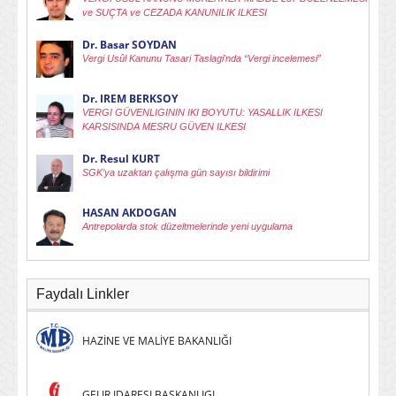
ve SUÇTA ve CEZADA KANUNILIK ILKESI
Dr. Basar SOYDAN
Vergi Usûl Kanunu Tasari Taslagi'nda “Vergi incelemesi”
Dr. IREM BERKSOY
VERGI GÜVENLIGININ IKI BOYUTU: YASALLIK ILKESI
KARSISINDA MESRU GÜVEN ILKESI
Dr. Resul KURT
SGK’ya uzaktan çalışma gün sayısı bildirimi
HASAN AKDOGAN
Antrepolarda stok düzeltmelerinde yeni uygulama
Faydalı Linkler
HAZİNE VE MALİYE BAKANLIĞI
GELIR IDARESI BASKANLIGI