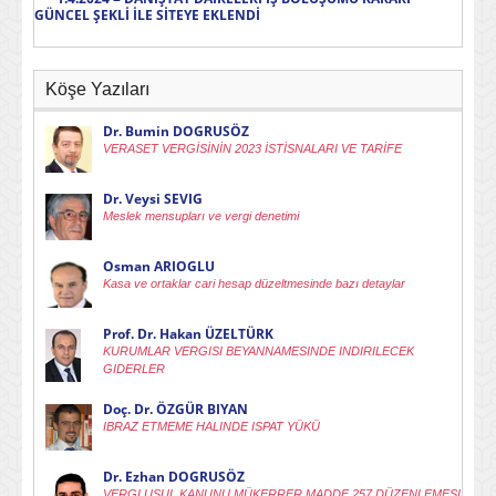
GÜNCEL ŞEKLİ İLE SİTEYE EKLENDİ
Köşe Yazıları
Dr. Bumin DOGRUSÖZ
VERASET VERGİSİNİN 2023 İSTİSNALARI VE TARİFE
Dr. Veysi SEVIG
Meslek mensupları ve vergi denetimi
Osman ARIOGLU
Kasa ve ortaklar cari hesap düzeltmesinde bazı detaylar
Prof. Dr. Hakan ÜZELTÜRK
KURUMLAR VERGISI BEYANNAMESINDE INDIRILECEK
GIDERLER
Doç. Dr. ÖZGÜR BIYAN
IBRAZ ETMEME HALINDE ISPAT YÜKÜ
Dr. Ezhan DOGRUSÖZ
VERGI USUL KANUNU MÜKERRER MADDE 257 DÜZENLEMESI