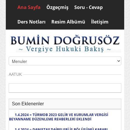
Ana Sayfa
Özgeçmiş
Soru - Cevap
Ders Notları
Resim Albümü
İletişim
AATUK
Son Eklenenler
1.4.2024 = TÜRMOB 2023 GELİR VE KURUMLAR VERGİSİ
BEYANNAME DÜZENLEME REHBERLERİ EKLENDİ
1.4.2024 = DANIŞTAY DAİRELERİ İŞ BÖLÜŞÜMÜ KARARI