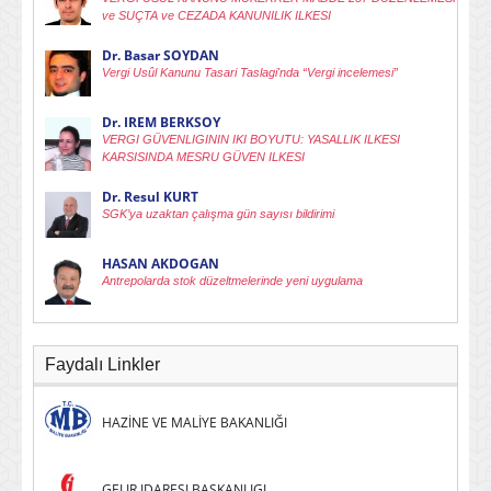
ve SUÇTA ve CEZADA KANUNILIK ILKESI
Dr. Basar SOYDAN
Vergi Usûl Kanunu Tasari Taslagi'nda “Vergi incelemesi”
Dr. IREM BERKSOY
VERGI GÜVENLIGININ IKI BOYUTU: YASALLIK ILKESI
KARSISINDA MESRU GÜVEN ILKESI
Dr. Resul KURT
SGK’ya uzaktan çalışma gün sayısı bildirimi
HASAN AKDOGAN
Antrepolarda stok düzeltmelerinde yeni uygulama
Faydalı Linkler
HAZİNE VE MALİYE BAKANLIĞI
GELIR IDARESI BASKANLIGI