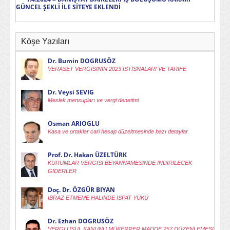
GÜNCEL ŞEKLİ İLE SİTEYE EKLENDİ
Köşe Yazıları
Dr. Bumin DOGRUSÖZ
VERASET VERGİSİNİN 2023 İSTİSNALARI VE TARİFE
Dr. Veysi SEVIG
Meslek mensupları ve vergi denetimi
Osman ARIOGLU
Kasa ve ortaklar cari hesap düzeltmesinde bazı detaylar
Prof. Dr. Hakan ÜZELTÜRK
KURUMLAR VERGISI BEYANNAMESINDE INDIRILECEK
GIDERLER
Doç. Dr. ÖZGÜR BIYAN
IBRAZ ETMEME HALINDE ISPAT YÜKÜ
Dr. Ezhan DOGRUSÖZ
VERGI USUL KANUNU MÜKERRER MADDE 257 DÜZENLEMESI