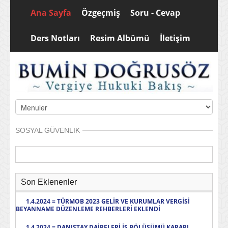
Ana Sayfa
Özgeçmiş
Soru - Cevap
Ders Notları
Resim Albümü
İletişim
SOSYAL GÜVENLIK
Son Eklenenler
1.4.2024 = TÜRMOB 2023 GELİR VE KURUMLAR VERGİSİ
BEYANNAME DÜZENLEME REHBERLERİ EKLENDİ
1.4.2024 = DANIŞTAY DAİRELERİ İŞ BÖLÜŞÜMÜ KARARI