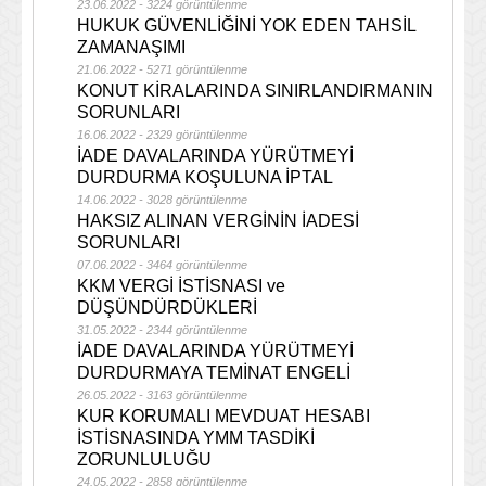
23.06.2022 - 3224 görüntülenme
HUKUK GÜVENLİĞİNİ YOK EDEN TAHSİL
ZAMANAŞIMI
21.06.2022 - 5271 görüntülenme
KONUT KİRALARINDA SINIRLANDIRMANIN
SORUNLARI
16.06.2022 - 2329 görüntülenme
İADE DAVALARINDA YÜRÜTMEYİ
DURDURMA KOŞULUNA İPTAL
14.06.2022 - 3028 görüntülenme
HAKSIZ ALINAN VERGİNİN İADESİ
SORUNLARI
07.06.2022 - 3464 görüntülenme
KKM VERGİ İSTİSNASI ve
DÜŞÜNDÜRDÜKLERİ
31.05.2022 - 2344 görüntülenme
İADE DAVALARINDA YÜRÜTMEYİ
DURDURMAYA TEMİNAT ENGELİ
26.05.2022 - 3163 görüntülenme
KUR KORUMALI MEVDUAT HESABI
İSTİSNASINDA YMM TASDİKİ
ZORUNLULUĞU
24.05.2022 - 2858 görüntülenme