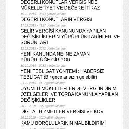
DEĞERLİ KONUTLAR VERGİSİNDE
MÜKELLEFİYET VE DEĞERE İTİRAZ
19.12.2019 - 3654 görüntülenme
DEĞERLİ KONUTLARIN VERGİSİ
17.12.2019 - 4127 görüntülenme
GELİR VERGİSİ KANUNUNDA YAPILAN
DEĞİŞİKLİKLERİN YÜRÜRLÜK TARİHLERİ VE
SORUNLARI
12.12.2019 - 3332 görüntülenme
YENİ KANUNDA NE, NE ZAMAN
YÜRÜRLÜĞE GİRİYOR
10.12.2019 - 3233 görüntülenme
YENİ TEBLİGAT YÖNTEMİ : HABERSİZ
TEBLİGAT (Bir gece ansızın gelebilir)
03.12.2019 - 4112 görüntülenme
UYUMLU MÜKELLEFLERDE VERGİ İNDİRİMİ
ÖZELGELERİ VE TORBA KANUNLA YAPILAN
DEĞİŞİKLİKLER
28.11.2019 - 3359 görüntülenme
DİGİTAL HİZMETLER VERGİSİ VE KDV
26.11.2019 - 4010 görüntülenme
KAMU BORÇLULARININ MAL BİLDİRİMİ