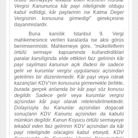
Vergisi Kanununca kâr payi niteliginde oldugu
kabul edildigi, kâr paylarinin ise Katma Deger
Vergisinin konusuna girmedigi
” gerekçesine
dayanmislardir.
Buna karsilik Istanbul 9. Vergi
mahkemesince verilen karalarda ise aksi görüs
benimsenmistir. Mahkemeye göre, “
mükelleflerin
örtülü sermaye kapsaminda kullandirdiklari
paralar karsiliginda elde ettikleri faiz gelirinin kâr
payi sayilmasi kanunun açik ifadesi ile sadece
gelir ve kurumlar vergisi uygulamasi açisindan
getirilmis bir düzenlemedir. Kâr payi veya istirak
kazançlari KDV’nin konusuna girmemekle birlikte,
burada gerçek anlamda bir kâr payi söz konusu
degildir. Sadece gelir veya kurumlar vergisi
açisindan kâr payi olarak nitelendirilmektedir.
Dolayisiyla bu Kanunlar açisindan dogacak
sonuçlarin KDV Kanunu açisindan da kabulü
mümkün degildir. Kanun Koyucu örtülü sermayeye
tekabül eden faiz gelirinin KDV açisindan da kâr
payi niteliginde olacagini kabul etseydi, KDV