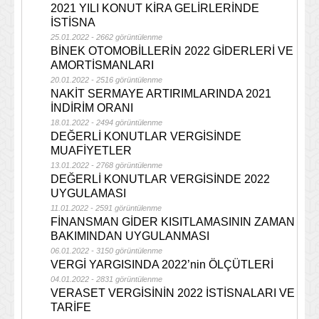
2021 YILI KONUT KİRA GELİRLERİNDE
İSTİSNA
25.01.2022 - 2662 görüntülenme
BİNEK OTOMOBİLLERİN 2022 GİDERLERİ VE
AMORTİSMANLARI
20.01.2022 - 2516 görüntülenme
NAKİT SERMAYE ARTIRIMLARINDA 2021
İNDİRİM ORANI
18.01.2022 - 2494 görüntülenme
DEĞERLİ KONUTLAR VERGİSİNDE
MUAFİYETLER
13.01.2022 - 2768 görüntülenme
DEĞERLİ KONUTLAR VERGİSİNDE 2022
UYGULAMASI
11.01.2022 - 2591 görüntülenme
FİNANSMAN GİDER KISITLAMASININ ZAMAN
BAKIMINDAN UYGULANMASI
06.01.2022 - 3150 görüntülenme
VERGİ YARGISINDA 2022’nin ÖLÇÜTLERİ
04.01.2022 - 2831 görüntülenme
VERASET VERGİSİNİN 2022 İSTİSNALARI VE
TARİFE