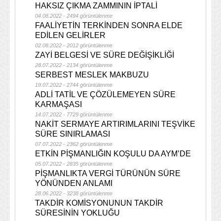
HAKSIZ ÇIKMA ZAMMININ İPTALİ
04.08.2022 - 2494 görüntülenme
FAALİYETİN TERKİNDEN SONRA ELDE
EDİLEN GELİRLER
02.08.2022 - 2012 görüntülenme
ZAYİ BELGESİ VE SÜRE DEĞİŞİKLİĞİ
28.07.2022 - 2134 görüntülenme
SERBEST MESLEK MAKBUZU
19.07.2022 - 2744 görüntülenme
ADLİ TATİL VE ÇÖZÜLEMEYEN SÜRE
KARMAŞASI
14.07.2022 - 7729 görüntülenme
NAKİT SERMAYE ARTIRIMLARINI TEŞVİKE
SÜRE SINIRLAMASI
07.07.2022 - 2362 görüntülenme
ETKİN PİŞMANLIĞIN KOŞULU DA AYM’DE
05.07.2022 - 2835 görüntülenme
PİŞMANLIKTA VERGİ TÜRÜNÜN SÜRE
YÖNÜNDEN ANLAMI
28.06.2022 - 3238 görüntülenme
TAKDİR KOMİSYONUNUN TAKDİR
SÜRESİNİN YOKLUĞU