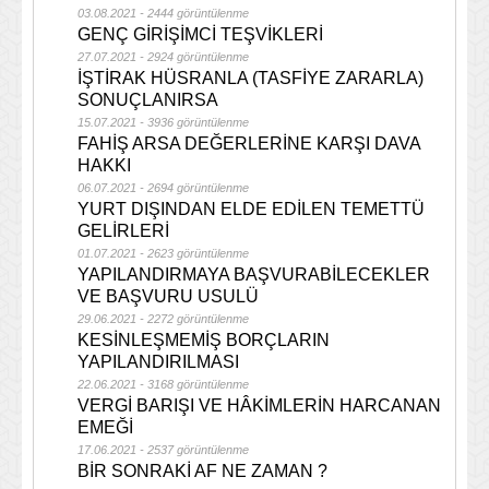
03.08.2021 - 2444 görüntülenme
GENÇ GİRİŞİMCİ TEŞVİKLERİ
27.07.2021 - 2924 görüntülenme
İŞTİRAK HÜSRANLA (TASFİYE ZARARLA)
SONUÇLANIRSA
15.07.2021 - 3936 görüntülenme
FAHİŞ ARSA DEĞERLERİNE KARŞI DAVA
HAKKI
06.07.2021 - 2694 görüntülenme
YURT DIŞINDAN ELDE EDİLEN TEMETTÜ
GELİRLERİ
01.07.2021 - 2623 görüntülenme
YAPILANDIRMAYA BAŞVURABİLECEKLER
VE BAŞVURU USULÜ
29.06.2021 - 2272 görüntülenme
KESİNLEŞMEMİŞ BORÇLARIN
YAPILANDIRILMASI
22.06.2021 - 3168 görüntülenme
VERGİ BARIŞI VE HÂKİMLERİN HARCANAN
EMEĞİ
17.06.2021 - 2537 görüntülenme
BİR SONRAKİ AF NE ZAMAN ?