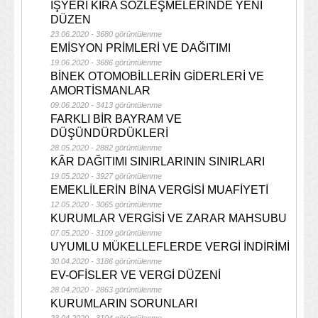
İŞYERİ KİRA SÖZLEŞMELERİNDE YENİ
DÜZEN
23.06.2020 - 3680 görüntülenme
EMİSYON PRİMLERİ VE DAĞITIMI
19.06.2020 - 3686 görüntülenme
BİNEK OTOMOBİLLERİN GİDERLERİ VE
AMORTİSMANLAR
09.06.2020 - 3413 görüntülenme
FARKLI BİR BAYRAM VE
DÜŞÜNDÜRDÜKLERİ
28.05.2020 - 2882 görüntülenme
KÂR DAĞITIMI SINIRLARININ SINIRLARI
19.05.2020 - 3927 görüntülenme
EMEKLİLERİN BİNA VERGİSİ MUAFİYETİ
12.05.2020 - 3065 görüntülenme
KURUMLAR VERGİSİ VE ZARAR MAHSUBU
07.05.2020 - 3109 görüntülenme
UYUMLU MÜKELLEFLERDE VERGİ İNDİRİMİ
30.04.2020 - 3186 görüntülenme
EV-OFİSLER VE VERGİ DÜZENİ
28.04.2020 - 2863 görüntülenme
KURUMLARIN SORUNLARI