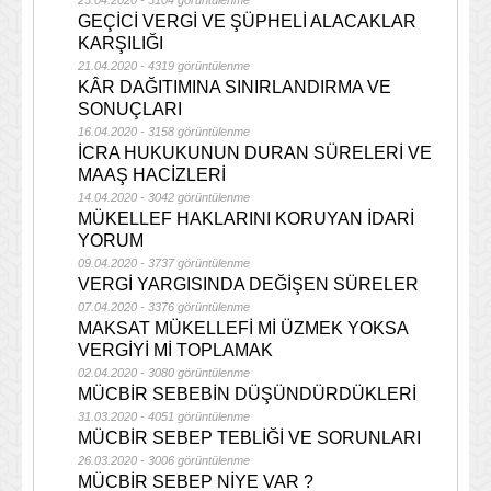
23.04.2020 - 3104 görüntülenme
GEÇİCİ VERGİ VE ŞÜPHELİ ALACAKLAR
KARŞILIĞI
21.04.2020 - 4319 görüntülenme
KÂR DAĞITIMINA SINIRLANDIRMA VE
SONUÇLARI
16.04.2020 - 3158 görüntülenme
İCRA HUKUKUNUN DURAN SÜRELERİ VE
MAAŞ HACİZLERİ
14.04.2020 - 3042 görüntülenme
MÜKELLEF HAKLARINI KORUYAN İDARİ
YORUM
09.04.2020 - 3737 görüntülenme
VERGİ YARGISINDA DEĞİŞEN SÜRELER
07.04.2020 - 3376 görüntülenme
MAKSAT MÜKELLEFİ Mİ ÜZMEK YOKSA
VERGİYİ Mİ TOPLAMAK
02.04.2020 - 3080 görüntülenme
MÜCBİR SEBEBİN DÜŞÜNDÜRDÜKLERİ
31.03.2020 - 4051 görüntülenme
MÜCBİR SEBEP TEBLİĞİ VE SORUNLARI
26.03.2020 - 3006 görüntülenme
MÜCBİR SEBEP NİYE VAR ?