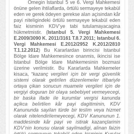
Örnegin Istanbul 5 ve 6. Vergi Mahkemesi
önüne gelen ihtilaflarda, örtülü sermayeye tekabül
eden ve gerek ödeyen gerekse alan açisindan kâr
payi niteligindeki örtülü sermayeye tekabül eden
faiz kisminin KDV’ye tabi tutulamayacagina
hükmetmistir. (
Istanbul 5. Vergi Mahkemesi
E.2009/3090 K. 2011/3161 T.8.7.2011; Istanbul 6.
Vergi Mahkemesi E.2012/2952 K.2012/2810
T.1.12.2012
) Bu Kararlardan birincisi Istanbul
Bölge Idare Mahkemesince onanmis, ikincisi ise
Istanbul Bölge Idare Mahkemesinin bozmasi
üzerine verilmistir. Bu Kararlarda Mahkemeler
kisaca, “
kazanç vergileri için bir vergi güvenlik
sistemi olarak getirilen düzenlemeler itibariyle
ortaya çikan sonucun muamele vergileri için de
vergiyi doguran bir olaya sebebiyet vermeyecegi,
bir baska ifade ile kurumlar vergisi kanunda
açikca belirtilen kâr payi dagitiminin, KDV
Kanununda sayilan türde bir teslim veya hizmet
olarak nitelendirilemeyecegi, KDV Kanununun 1.
maddesinde kâr payi ve istirak kazançlarinin
KDV’nin konusu olarak sayilmadigi, alinan faizin
örtülü sermayeye tekabül eden kisminin Kurular