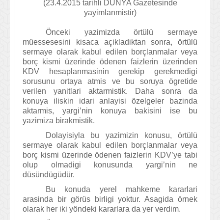
(23.4.2015 tarihli DÜNYA Gazetesinde
yayimlanmistir)
Önceki yazimizda örtülü sermaye
müessesesini kisaca açikladiktan sonra, örtülü
sermaye olarak kabul edilen borçlanmalar veya
borç kismi üzerinde ödenen faizlerin üzerinden
KDV hesaplanmasinin gerekip gerekmedigi
sorusunu ortaya atmis ve bu soruya ögretide
verilen yanitlari aktarmistik. Daha sonra da
konuya iliskin idari anlayisi özelgeler bazinda
aktarmis, yargi’nin konuya bakisini ise bu
yazimiza birakmistik.
Dolayisiyla bu yazimizin konusu, örtülü
sermaye olarak kabul edilen borçlanmalar veya
borç kismi üzerinde ödenen faizlerin KDV’ye tabi
olup olmadigi konusunda yargi’nin ne
düsündügüdür.
Bu konuda yerel mahkeme kararlari
arasinda bir görüs birligi yoktur. Asagida örnek
olarak her iki yöndeki kararlara da yer verdim.