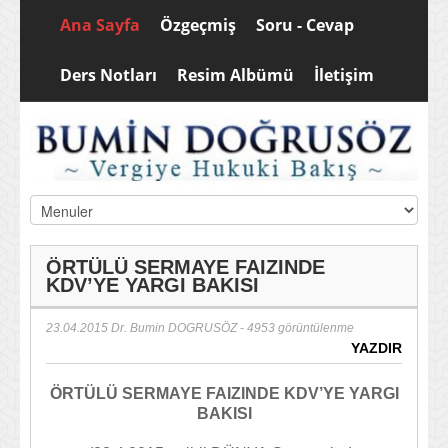
Ana Sayfa
Özgeçmiş
Soru - Cevap
Ders Notları
Resim Albümü
İletişim
ÖRTÜLÜ SERMAYE FAIZINDE
KDV’YE YARGI BAKISI
23.04.2015
Dr. Bumin DOGRUSÖZ
- 4953 görüntülenme
YAZDIR
ÖRTÜLÜ SERMAYE FAIZINDE KDV’YE YARGI
BAKISI