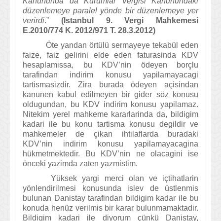
Kanununda da Kurumlar Vergisi Kanunundaki
düzenlemeye paralel yönde bir düzenlemeye yer
verirdi
.”
(Istanbul 9. Vergi Mahkemesi
E.2010/774 K. 2012/971 T. 28.3.2012)
Öte yandan örtülü sermayeye tekabül eden
faize, faiz gelirini elde eden faturasinda KDV
hesaplamissa, bu KDV’nin ödeyen borçlu
tarafindan indirim konusu yapilamayacagi
tartismasizdir. Zira burada ödeyen açisindan
kanunen kabul edilmeyen bir gider söz konusu
oldugundan, bu KDV indirim konusu yapilamaz.
Nitekim yerel mahkeme kararlarinda da, bildigim
kadari ile bu konu tartisma konusu degildir ve
mahkemeler de çikan ihtilaflarda buradaki
KDV’nin indirim konusu yapilamayacagina
hükmetmektedir. Bu KDV’nin ne olacagini ise
önceki yazimda zaten yazmistim.
Yüksek yargi merci olan ve içtihatlarin
yönlendirilmesi konusunda islev de üstlenmis
bulunan Danistay tarafindan bildigim kadar ile bu
konuda henüz verilmis bir karar bulunmamaktadir.
Bildigim kadari ile diyorum çünkü Danistay,