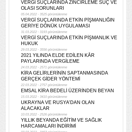
VERGİ SUÇLARINDA ZİNCİRLEME SUÇ VE
OLASI SORUNLARI
05.04.2022 - 3525 görüntülenme
VERGİ SUÇLARINDA ETKİN PİŞMANLIĞIN
GERİYE DÖNÜK UYGULAMASI
31.03.2022 - 3193 görüntülenme
VERGİ SUÇLARINDA ETKİN PİŞMANLIK VE
HUKUK
29.03.2022 - 3556 görüntülenme
2021 YILINDA ELDE EDİLEN KÂR
PAYLARINDA VERGİLEME
24.03.2022 - 2571 görüntülenme
KİRA GELİRLERİNİN SAPTANMASINDA
GERÇEK GİDER YÖNTEMİ
22.03.2022 - 2757 görüntülenme
EMSAL KİRA BEDELİ ÜZERİNDEN BEYAN
15.03.2022 - 3410 görüntülenme
UKRAYNA VE RUSYA’DAN OLAN
ALACAKLAR
10.03.2022 - 2526 görüntülenme
YILLIK BEYANDA EĞİTİM VE SAĞLIK
HARCAMALARI İNDİRİMİ