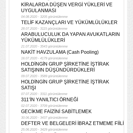
KİRALARDA DÜŞEN VERGİ YÜKLERİ VE
UYGULANMASI
04.08.2020 - 3205 görüntülenme
TELİF KAZANÇLARI VE YÜKÜMLÜLÜKLER
28.07.2020 - 3115 görüntülenme
ARABULUCULUK DA YAPAN AVUKATLARIN
YÜKÜMLÜLÜKLERİ
21.07.2020 - 3543 görüntülenme
NAKİT HAVZULAMA (Cash Pooling)
16.07.2020 - 4179 görüntülenme
HOLDİNGİN GRUP ŞİRKETİNE İŞTİRAK
SATIŞININ DÜŞÜNDÜRDÜKLERİ
09.07.2020 - 3589 görüntülenme
HOLDİNGİN GRUP ŞİRKETİNE İŞTİRAK
SATIŞI
07.07.2020 - 3311 görüntülenme
311’İN YANILTICI ÖRNEĞİ
02.07.2020 - 3709 görüntülenme
GECİKME FAİZİNİ SABİTLEMEK
30.06.2020 - 3437 görüntülenme
DEFTER VE BELGELERİ İBRAZ ETMEME FİİLİ
25.06.2020 - 3429 görüntülenme