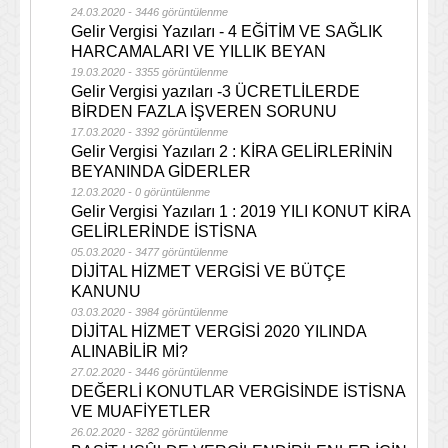
24.03.2020 - 3446 görüntülenme
Gelir Vergisi Yazıları - 4 EĞİTİM VE SAĞLIK
HARCAMALARI VE YILLIK BEYAN
19.03.2020 - 3355 görüntülenme
Gelir Vergisi yazıları -3 ÜCRETLİLERDE
BİRDEN FAZLA İŞVEREN SORUNU
17.03.2020 - 3392 görüntülenme
Gelir Vergisi Yazıları 2 : KİRA GELİRLERİNİN
BEYANINDA GİDERLER
12.03.2020 - 0 görüntülenme
Gelir Vergisi Yazıları 1 : 2019 YILI KONUT KİRA
GELİRLERİNDE İSTİSNA
05.03.2020 - 3477 görüntülenme
DİJİTAL HİZMET VERGİSİ VE BÜTÇE
KANUNU
03.03.2020 - 3984 görüntülenme
DİJİTAL HİZMET VERGİSİ 2020 YILINDA
ALINABİLİR Mİ?
27.02.2020 - 3446 görüntülenme
DEĞERLİ KONUTLAR VERGİSİNDE İSTİSNA
VE MUAFİYETLER
26.02.2020 - 3282 görüntülenme