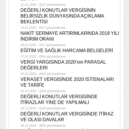
21.01.2020 - 3227 görüntülenme
DEĞERLİ KONUTLAR VERGİSİNİN
BELİRSİZLİK DÜNYASINDA AÇIKLAMA
BEKLENTİSİ
14.01.2020 - 4517 görüntülenme
NAKİT SERMAYE ARTIRIMLARINDA 2019 YILI
İNDİRİM ORANI
09.01.2020 - 3217 görüntülenme
EĞİTİM VE SAĞLIK HARCAMA BELGELERİ
07.01.2020 - 4954 görüntülenme
VERGİ YARGISINDA 2020’nin PARASAL
DEĞERLERİ
02.01.2020 - 4062 görüntülenme
VERASET VERGİSİNDE 2020 İSTİSNALARI
VE TARİFE
31.12.2019 - 3295 görüntülenme
DEĞERLİ KONUTLAR VERGİSİNDE
İTİRAZLAR YİNE DE YAPILMALI
26.12.2019 - 3129 görüntülenme
DEĞERLİ KONUTLAR VERGİSİNDE İTİRAZ
VE OLASI DAVALAR
24.12.2019 - 3655 görüntülenme