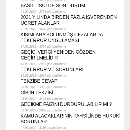
03.03.2022 - 3463 görüntülenme
BASİT USULDE SON DURUM
24.02.2022 - 2796 görüntülenme
2021 YILINDA BİRDEN FAZLA İŞVERENDEN
ÜCRET ALANLAR
22.02.2022 - 3628 görüntülenme
KISIMLARA BÖLÜNMÜŞ CEZALARDA
TEKERRÜR UYGULAMASI
17.02.2022 - 3350 görüntülenme
GEÇİCİ VERGİ YENİDEN GÖZDEN
GEÇİRİLMELİDİR
15.02.2022 - 2856 görüntülenme
TEKERRÜR VE SORUNLARI
15.02.2022 - 2620 görüntülenme
TEKZİBE CEVAP
08.02.2022 - 3399 görüntülenme
GİB’İN TEKZİBİ
03.02.2022 - 3448 görüntülenme
GECİKME FAİZİNİ DURDURULABİLİR Mİ ?
01.02.2022 - 2692 görüntülenme
KAMU ALACAKLARININ TAHSİLİNDE HUKUKİ
SORUNLAR
27.01.2022 - 3119 görüntülenme