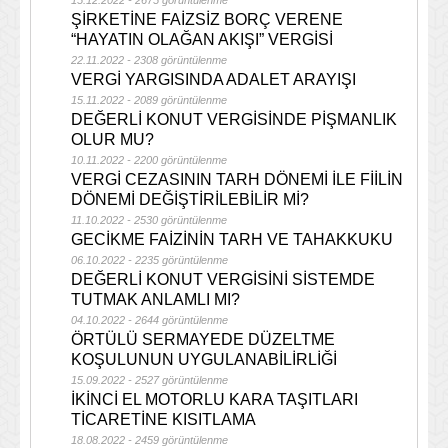
15.12.2022 - 2675 görüntülenme
ŞİRKETİNE FAİZSİZ BORÇ VERENE
“HAYATIN OLAĞAN AKIŞI” VERGİSİ
22.11.2022 - 2308 görüntülenme
VERGİ YARGISINDA ADALET ARAYIŞI
15.11.2022 - 2089 görüntülenme
DEĞERLİ KONUT VERGİSİNDE PİŞMANLIK
OLUR MU?
10.11.2022 - 2200 görüntülenme
VERGİ CEZASININ TARH DÖNEMİ İLE FİİLİN
DÖNEMİ DEĞİŞTİRİLEBİLİR Mİ?
11.10.2022 - 2530 görüntülenme
GECİKME FAİZİNİN TARH VE TAHAKKUKU
06.10.2022 - 2235 görüntülenme
DEĞERLİ KONUT VERGİSİNİ SİSTEMDE
TUTMAK ANLAMLI MI?
04.10.2022 - 2644 görüntülenme
ÖRTÜLÜ SERMAYEDE DÜZELTME
KOŞULUNUN UYGULANABİLİRLİĞİ
15.09.2022 - 2527 görüntülenme
İKİNCİ EL MOTORLU KARA TAŞITLARI
TİCARETİNE KISITLAMA
18.08.2022 - 2459 görüntülenme