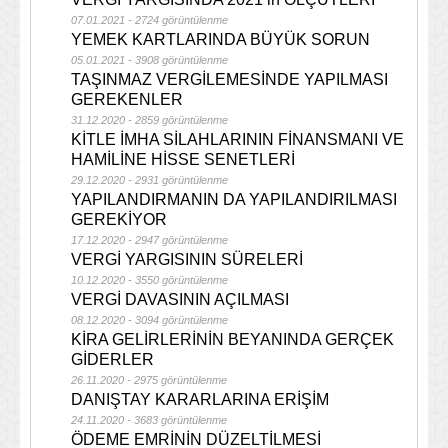
07.01.2021 - 2724 görüntülenme
YEMEK KARTLARINDA BÜYÜK SORUN
05.01.2021 - 3908 görüntülenme
TAŞINMAZ VERGİLEMESİNDE YAPILMASI
GEREKENLER
31.12.2020 - 2859 görüntülenme
KİTLE İMHA SİLAHLARININ FİNANSMANI VE
HAMİLİNE HİSSE SENETLERİ
29.12.2020 - 2931 görüntülenme
YAPILANDIRMANIN DA YAPILANDIRILMASI
GEREKİYOR
17.12.2020 - 2947 görüntülenme
VERGİ YARGISININ SÜRELERİ
10.12.2020 - 3550 görüntülenme
VERGİ DAVASININ AÇILMASI
08.12.2020 - 3094 görüntülenme
KİRA GELİRLERİNİN BEYANINDA GERÇEK
GİDERLER
26.11.2020 - 2975 görüntülenme
DANIŞTAY KARARLARINA ERİŞİM
24.11.2020 - 3683 görüntülenme
ÖDEME EMRİNİN DÜZELTİLMESİ