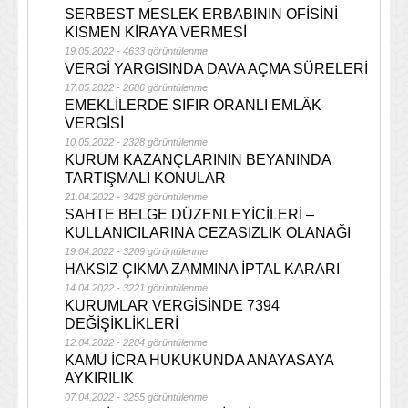
SERBEST MESLEK ERBABININ OFİSİNİ
KISMEN KİRAYA VERMESİ
19.05.2022 - 4633 görüntülenme
VERGİ YARGISINDA DAVA AÇMA SÜRELERİ
17.05.2022 - 2686 görüntülenme
EMEKLİLERDE SIFIR ORANLI EMLÂK
VERGİSİ
10.05.2022 - 2328 görüntülenme
KURUM KAZANÇLARININ BEYANINDA
TARTIŞMALI KONULAR
21.04.2022 - 3428 görüntülenme
SAHTE BELGE DÜZENLEYİCİLERİ –
KULLANICILARINA CEZASIZLIK OLANAĞI
19.04.2022 - 3209 görüntülenme
HAKSIZ ÇIKMA ZAMMINA İPTAL KARARI
14.04.2022 - 3221 görüntülenme
KURUMLAR VERGİSİNDE 7394
DEĞİŞİKLİKLERİ
12.04.2022 - 2284 görüntülenme
KAMU İCRA HUKUKUNDA ANAYASAYA
AYKIRILIK
07.04.2022 - 3255 görüntülenme