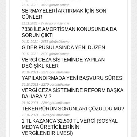
16.11.2021 - 3466 görüntülenme
SERMAYELERİ ARTIRMAK İÇİN SON
GÜNLER
11.11.2021 - 2796 görüntülenme
7338 İLE AMORTİSMAN KONUSUNDA DA
SORUN ÇIKTI
04.11.2021 - 2655 görüntülenme
GİDER PUSULASINDA YENİ DÜZEN
02.11.2021 - 2490 görüntülenme
VERGİ CEZA SİSTEMİNDE YAPILAN
DEĞİŞİKLİKLER
28.10.2021 - 2271 görüntülenme
YAPILANDIRMADA YENİ BAŞVURU SÜRESİ
26.10.2021 - 2270 görüntülenme
VERGİ CEZA SİSTEMİNDE REFORM BAŞKA
BAHARA MI?
21.10.2021 - 2294 görüntülenme
TEKERRÜRÜN SORUNLARI ÇÖZÜLDÜ MÜ?
19.10.2021 - 2628 görüntülenme
1 TL KAZANCA 32.500 TL VERGİ (SOSYAL
MEDYA ÜRETİCİLERİNİN
VERGİLENDİRİLMESİ)