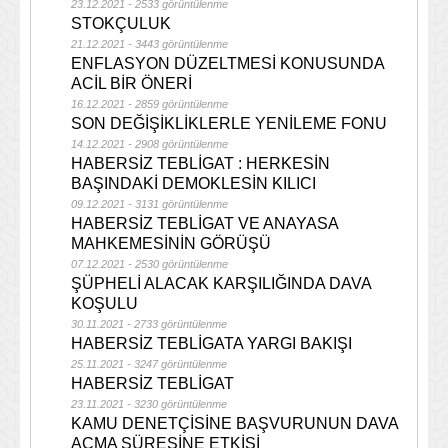
23.12.2021 - 2533 görüntülenme
STOKÇULUK
21.12.2021 - 3443 görüntülenme
ENFLASYON DÜZELTMESİ KONUSUNDA
ACİL BİR ÖNERİ
16.12.2021 - 2859 görüntülenme
SON DEĞİŞİKLİKLERLE YENİLEME FONU
14.12.2021 - 2908 görüntülenme
HABERSİZ TEBLİGAT : HERKESİN
BAŞINDAKİ DEMOKLESİN KILICI
09.12.2021 - 3131 görüntülenme
HABERSİZ TEBLİGAT VE ANAYASA
MAHKEMESİNİN GÖRÜŞÜ
07.12.2021 - 2530 görüntülenme
ŞÜPHELİ ALACAK KARŞILIĞINDA DAVA
KOŞULU
30.11.2021 - 2733 görüntülenme
HABERSİZ TEBLİGATA YARGI BAKIŞI
25.11.2021 - 3247 görüntülenme
HABERSİZ TEBLİGAT
23.11.2021 - 3230 görüntülenme
KAMU DENETÇİSİNE BAŞVURUNUN DAVA
AÇMA SÜRESİNE ETKİSİ