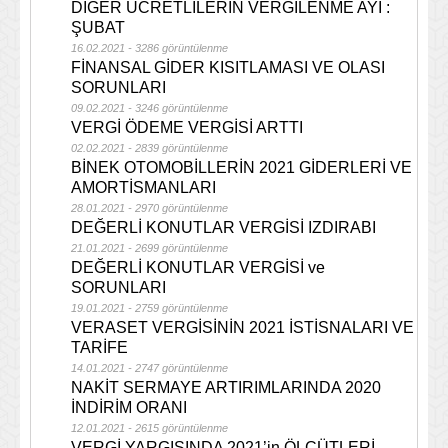
DİĞER ÜCRETLİLERİN VERGİLENME AYI :
ŞUBAT
16.02.2021 - 3286 görüntülenme
FİNANSAL GİDER KISITLAMASI VE OLASI
SORUNLARI
09.02.2021 - 3246 görüntülenme
VERGİ ÖDEME VERGİSİ ARTTI
02.02.2021 - 2839 görüntülenme
BİNEK OTOMOBİLLERİN 2021 GİDERLERİ VE
AMORTİSMANLARI
28.01.2021 - 2970 görüntülenme
DEĞERLİ KONUTLAR VERGİSİ IZDIRABI
21.01.2021 - 2699 görüntülenme
DEĞERLİ KONUTLAR VERGİSİ ve
SORUNLARI
19.01.2021 - 2759 görüntülenme
VERASET VERGİSİNİN 2021 İSTİSNALARI VE
TARİFE
14.01.2021 - 2747 görüntülenme
NAKİT SERMAYE ARTIRIMLARINDA 2020
İNDİRİM ORANI
12.01.2021 - 2615 görüntülenme
VERGİ YARGISINDA 2021’in ÖLÇÜTLERİ