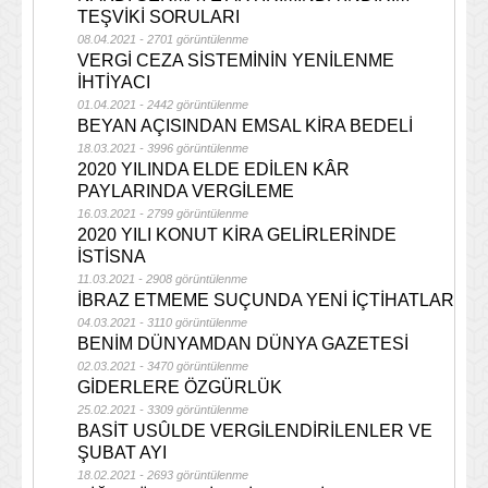
TEŞVİKİ SORULARI
08.04.2021 - 2701 görüntülenme
VERGİ CEZA SİSTEMİNİN YENİLENME
İHTİYACI
01.04.2021 - 2442 görüntülenme
BEYAN AÇISINDAN EMSAL KİRA BEDELİ
18.03.2021 - 3996 görüntülenme
2020 YILINDA ELDE EDİLEN KÂR
PAYLARINDA VERGİLEME
16.03.2021 - 2799 görüntülenme
2020 YILI KONUT KİRA GELİRLERİNDE
İSTİSNA
11.03.2021 - 2908 görüntülenme
İBRAZ ETMEME SUÇUNDA YENİ İÇTİHATLAR
04.03.2021 - 3110 görüntülenme
BENİM DÜNYAMDAN DÜNYA GAZETESİ
02.03.2021 - 3470 görüntülenme
GİDERLERE ÖZGÜRLÜK
25.02.2021 - 3309 görüntülenme
BASİT USÛLDE VERGİLENDİRİLENLER VE
ŞUBAT AYI
18.02.2021 - 2693 görüntülenme