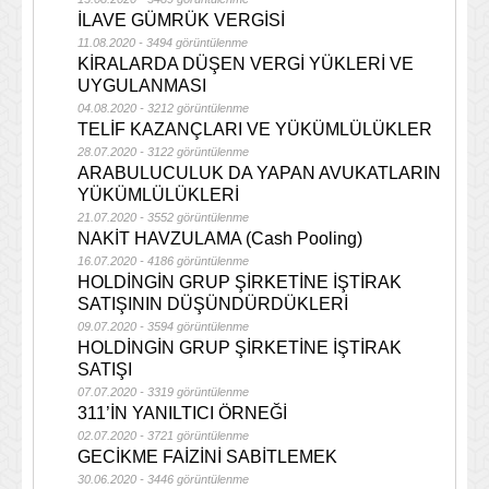
İLAVE GÜMRÜK VERGİSİ
11.08.2020 - 3494 görüntülenme
KİRALARDA DÜŞEN VERGİ YÜKLERİ VE
UYGULANMASI
04.08.2020 - 3212 görüntülenme
TELİF KAZANÇLARI VE YÜKÜMLÜLÜKLER
28.07.2020 - 3122 görüntülenme
ARABULUCULUK DA YAPAN AVUKATLARIN
YÜKÜMLÜLÜKLERİ
21.07.2020 - 3552 görüntülenme
NAKİT HAVZULAMA (Cash Pooling)
16.07.2020 - 4186 görüntülenme
HOLDİNGİN GRUP ŞİRKETİNE İŞTİRAK
SATIŞININ DÜŞÜNDÜRDÜKLERİ
09.07.2020 - 3594 görüntülenme
HOLDİNGİN GRUP ŞİRKETİNE İŞTİRAK
SATIŞI
07.07.2020 - 3319 görüntülenme
311’İN YANILTICI ÖRNEĞİ
02.07.2020 - 3721 görüntülenme
GECİKME FAİZİNİ SABİTLEMEK
30.06.2020 - 3446 görüntülenme