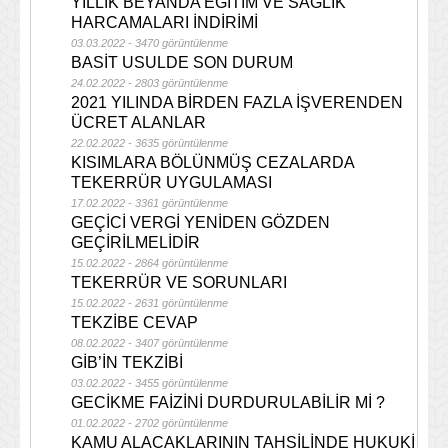
YILLIK BEYANDA EĞİTİM VE SAĞLIK
HARCAMALARI İNDİRİMİ
03.03.2022 - 3470 görüntülenme
BASİT USULDE SON DURUM
24.02.2022 - 2803 görüntülenme
2021 YILINDA BİRDEN FAZLA İŞVERENDEN
ÜCRET ALANLAR
22.02.2022 - 3635 görüntülenme
KISIMLARA BÖLÜNMÜŞ CEZALARDA
TEKERRÜR UYGULAMASI
17.02.2022 - 3361 görüntülenme
GEÇİCİ VERGİ YENİDEN GÖZDEN
GEÇİRİLMELİDİR
15.02.2022 - 2864 görüntülenme
TEKERRÜR VE SORUNLARI
15.02.2022 - 2631 görüntülenme
TEKZİBE CEVAP
08.02.2022 - 3407 görüntülenme
GİB’İN TEKZİBİ
03.02.2022 - 3455 görüntülenme
GECİKME FAİZİNİ DURDURULABİLİR Mİ ?
01.02.2022 - 2702 görüntülenme
KAMU ALACAKLARININ TAHSİLİNDE HUKUKİ