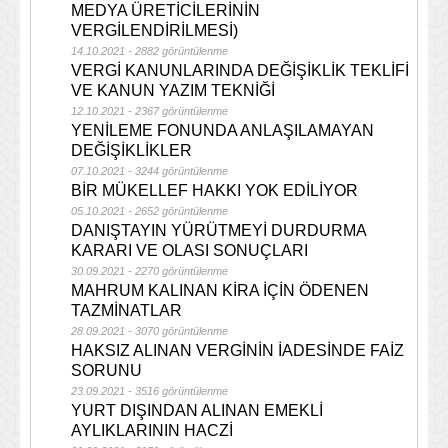
MEDYA ÜRETİCİLERİNİN
VERGİLENDİRİLMESİ)
14.10.2021 - 2882 görüntülenme
VERGİ KANUNLARINDA DEĞİŞİKLİK TEKLİFİ
VE KANUN YAZIM TEKNİĞİ
12.10.2021 - 2367 görüntülenme
YENİLEME FONUNDA ANLAŞILAMAYAN
DEĞİŞİKLİKLER
07.10.2021 - 3244 görüntülenme
BİR MÜKELLEF HAKKI YOK EDİLİYOR
05.10.2021 - 2652 görüntülenme
DANIŞTAYIN YÜRÜTMEYİ DURDURMA
KARARI VE OLASI SONUÇLARI
30.09.2021 - 2270 görüntülenme
MAHRUM KALINAN KİRA İÇİN ÖDENEN
TAZMİNATLAR
28.09.2021 - 3070 görüntülenme
HAKSIZ ALINAN VERGİNİN İADESİNDE FAİZ
SORUNU
23.09.2021 - 3516 görüntülenme
YURT DIŞINDAN ALINAN EMEKLİ
AYLIKLARININ HACZİ