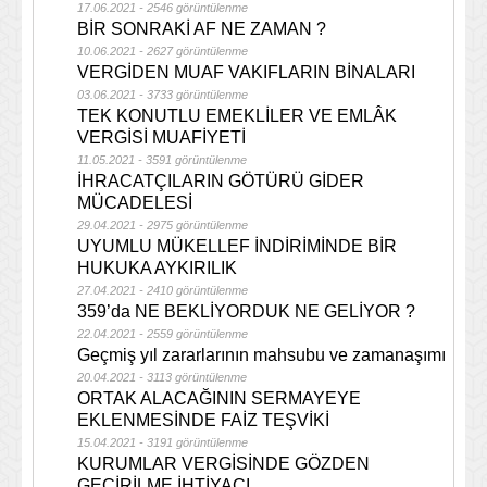
17.06.2021 - 2546 görüntülenme
BİR SONRAKİ AF NE ZAMAN ?
10.06.2021 - 2627 görüntülenme
VERGİDEN MUAF VAKIFLARIN BİNALARI
03.06.2021 - 3733 görüntülenme
TEK KONUTLU EMEKLİLER VE EMLÂK
VERGİSİ MUAFİYETİ
11.05.2021 - 3591 görüntülenme
İHRACATÇILARIN GÖTÜRÜ GİDER
MÜCADELESİ
29.04.2021 - 2975 görüntülenme
UYUMLU MÜKELLEF İNDİRİMİNDE BİR
HUKUKA AYKIRILIK
27.04.2021 - 2410 görüntülenme
359’da NE BEKLİYORDUK NE GELİYOR ?
22.04.2021 - 2559 görüntülenme
Geçmiş yıl zararlarının mahsubu ve zamanaşımı
20.04.2021 - 3113 görüntülenme
ORTAK ALACAĞININ SERMAYEYE
EKLENMESİNDE FAİZ TEŞVİKİ
15.04.2021 - 3191 görüntülenme
KURUMLAR VERGİSİNDE GÖZDEN
GEÇİRİLME İHTİYACI