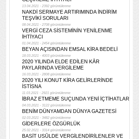
13.04.2021 - 2392 görüntülenme
NAKDİ SERMAYE ARTIRIMINDA İNDİRİM
TEŞVİKİ SORULARI
08.04.2021 - 2708 görüntülenme
VERGİ CEZA SİSTEMİNİN YENİLENME
İHTİYACI
01.04.2021 - 2454 görüntülenme
BEYAN AÇISINDAN EMSAL KİRA BEDELİ
18.03.2021 - 4003 görüntülenme
2020 YILINDA ELDE EDİLEN KÂR
PAYLARINDA VERGİLEME
16.03.2021 - 2808 görüntülenme
2020 YILI KONUT KİRA GELİRLERİNDE
İSTİSNA
11.03.2021 - 2921 görüntülenme
İBRAZ ETMEME SUÇUNDA YENİ İÇTİHATLAR
04.03.2021 - 3122 görüntülenme
BENİM DÜNYAMDAN DÜNYA GAZETESİ
02.03.2021 - 3482 görüntülenme
GİDERLERE ÖZGÜRLÜK
25.02.2021 - 3314 görüntülenme
BASİT USÛLDE VERGİLENDİRİLENLER VE