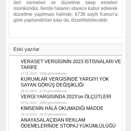
ileri sürmeleri ve düzeltme talep etmeleri
mümkündür. Ileride hatanin idarece kabul edilerek
düzeltme yapilmasi halinde, 6736 sayili Kanun’a
göre yapilandirilan tutar da, düzeltilebilecektir.
Eski yazılar
VERASET VERGİSİNİN 2023 İSTİSNALARI VE
TARİFE
17.01.2023 - 5688 görüntülenme
KURUMLAR VERGİSİNDE YARGIYI YOK
SAYAN GÖRÜŞ DEĞİŞİKLİĞİ
05.01.2023 - 2176 görüntülenme
VERGİ YARGISINDA 2023’ün ÖLÇÜTLERİ
03.01.2023 - 2094 görüntülenme
KİMSENİN HÂLÂ OKUMADIĞI MADDE
29.12.2022 - 2676 görüntülenme
ANAYASAL AÇIDAN REKLAM
ÖDEMELERİNDE STOPAJ YÜKÜMLÜLÜĞÜ