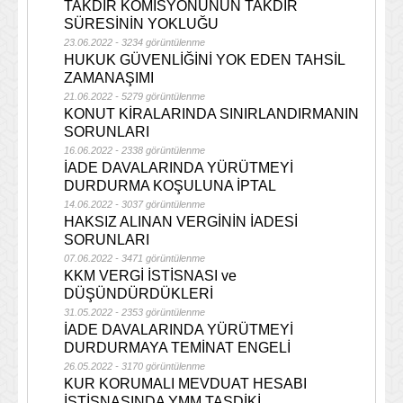
TAKDİR KOMİSYONUNUN TAKDİR
SÜRESİNİN YOKLUĞU
23.06.2022 - 3234 görüntülenme
HUKUK GÜVENLİĞİNİ YOK EDEN TAHSİL
ZAMANAŞIMI
21.06.2022 - 5279 görüntülenme
KONUT KİRALARINDA SINIRLANDIRMANIN
SORUNLARI
16.06.2022 - 2338 görüntülenme
İADE DAVALARINDA YÜRÜTMEYİ
DURDURMA KOŞULUNA İPTAL
14.06.2022 - 3037 görüntülenme
HAKSIZ ALINAN VERGİNİN İADESİ
SORUNLARI
07.06.2022 - 3471 görüntülenme
KKM VERGİ İSTİSNASI ve
DÜŞÜNDÜRDÜKLERİ
31.05.2022 - 2353 görüntülenme
İADE DAVALARINDA YÜRÜTMEYİ
DURDURMAYA TEMİNAT ENGELİ
26.05.2022 - 3170 görüntülenme
KUR KORUMALI MEVDUAT HESABI
İSTİSNASINDA YMM TASDİKİ