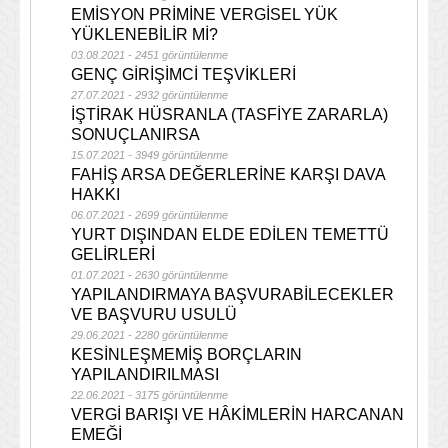
EMİSYON PRİMİNE VERGİSEL YÜK
YÜKLENEBİLİR Mİ?
03.08.2021 - 2451 görüntülenme
GENÇ GİRİŞİMCİ TEŞVİKLERİ
27.07.2021 - 2932 görüntülenme
İŞTİRAK HÜSRANLA (TASFİYE ZARARLA)
SONUÇLANIRSA
15.07.2021 - 3949 görüntülenme
FAHİŞ ARSA DEĞERLERİNE KARŞI DAVA
HAKKI
06.07.2021 - 2699 görüntülenme
YURT DIŞINDAN ELDE EDİLEN TEMETTÜ
GELİRLERİ
01.07.2021 - 2630 görüntülenme
YAPILANDIRMAYA BAŞVURABİLECEKLER
VE BAŞVURU USULÜ
29.06.2021 - 2280 görüntülenme
KESİNLEŞMEMİŞ BORÇLARIN
YAPILANDIRILMASI
22.06.2021 - 3175 görüntülenme
VERGİ BARIŞI VE HÂKİMLERİN HARCANAN
EMEĞİ