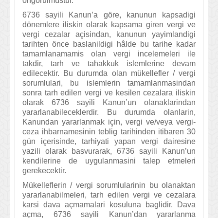
öngörülmüstür.
6736 sayili Kanun’a göre, kanunun kapsadigi
dönemlere iliskin olarak kapsama giren vergi ve
vergi cezalar açisindan, kanunun yayimlandigi
tarihten önce baslanildigi hâlde bu tarihe kadar
tamamlanamamis olan vergi incelemeleri ile
takdir, tarh ve tahakkuk islemlerine devam
edilecektir. Bu durumda olan mükellefler / vergi
sorumlulari, bu islemlerin tamamlanmasindan
sonra tarh edilen vergi ve kesilen cezalara iliskin
olarak 6736 sayili Kanun’un olanaklarindan
yararlanabileceklerdir. Bu durumda olanlarin,
Kanundan yararlanmak için, vergi ve/veya vergi-
ceza ihbarnamesinin teblig tarihinden itibaren 30
gün içerisinde, tarhiyati yapan vergi dairesine
yazili olarak basvurarak, 6736 sayili Kanun’un
kendilerine de uygulanmasini talep etmeleri
gerekecektir.
Mükelleflerin / vergi sorumlularinin bu olanaktan
yararlanabilmeleri, tarh edilen vergi ve cezalara
karsi dava açmamalari kosuluna baglidir. Dava
açma, 6736 sayili Kanun’dan yararlanma