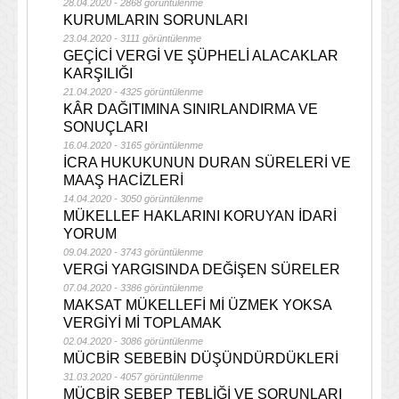
28.04.2020 - 2868 görüntülenme
KURUMLARIN SORUNLARI
23.04.2020 - 3111 görüntülenme
GEÇİCİ VERGİ VE ŞÜPHELİ ALACAKLAR
KARŞILIĞI
21.04.2020 - 4325 görüntülenme
KÂR DAĞITIMINA SINIRLANDIRMA VE
SONUÇLARI
16.04.2020 - 3165 görüntülenme
İCRA HUKUKUNUN DURAN SÜRELERİ VE
MAAŞ HACİZLERİ
14.04.2020 - 3050 görüntülenme
MÜKELLEF HAKLARINI KORUYAN İDARİ
YORUM
09.04.2020 - 3743 görüntülenme
VERGİ YARGISINDA DEĞİŞEN SÜRELER
07.04.2020 - 3386 görüntülenme
MAKSAT MÜKELLEFİ Mİ ÜZMEK YOKSA
VERGİYİ Mİ TOPLAMAK
02.04.2020 - 3086 görüntülenme
MÜCBİR SEBEBİN DÜŞÜNDÜRDÜKLERİ
31.03.2020 - 4057 görüntülenme
MÜCBİR SEBEP TEBLİĞİ VE SORUNLARI