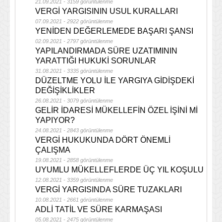
21.09.2021 - 3159 görüntülenme
VERGİ YARGISININ USUL KURALLARI
07.09.2021 - 2922 görüntülenme
YENİDEN DEĞERLEMEDE BAŞARI ŞANSI
02.09.2021 - 2797 görüntülenme
YAPILANDIRMADA SÜRE UZATIMININ
YARATTIĞI HUKUKİ SORUNLAR
31.08.2021 - 3335 görüntülenme
DÜZELTME YOLU İLE YARGIYA GİDİŞDEKİ
DEĞİŞİKLİKLER
26.08.2021 - 3079 görüntülenme
GELİR İDARESİ MÜKELLEFİN ÖZEL İŞİNİ Mİ
YAPIYOR?
24.08.2021 - 2843 görüntülenme
VERGİ HUKUKUNDA DÖRT ÖNEMLİ
ÇALIŞMA
19.08.2021 - 2858 görüntülenme
UYUMLU MÜKELLEFLERDE ÜÇ YIL KOŞULU
12.08.2021 - 3359 görüntülenme
VERGİ YARGISINDA SÜRE TUZAKLARI
10.08.2021 - 2661 görüntülenme
ADLİ TATİL VE SÜRE KARMAŞASI
05.08.2021 - 2475 görüntülenme