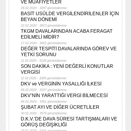
VE MUAFİYETLER
26.02.2020 - 3287 görüntülenme
BASİT USÛLDE VERGİLENDİRİLENLER İÇİN
BEYAN DÖNEMİ
22.02.2020 - 3813 görüntülenme
TKGM DAVALARINDAN ACABA FERAGAT
EDİLMELİ MİDİR?
17.02.2020 - 3901 görüntülenme
DEĞER TESPİTİ DAVALARINDA GÖREV VE
YETKİ SORUNU
11.02.2020 - 3128 görüntülenme
SON DAKİKA : YENİ DEĞERLİ KONUTLAR
VERGİSİ
11.02.2020 - 3285 görüntülenme
DKV ve VERGİNİN YASALLIĞI İLKESİ
06.02.2020 - 3337 görüntülenme
DKV’NİN YARATTIĞI VERGİ BİLMECESİ
04.02.2020 - 3351 görüntülenme
ŞUBAT AYI VE DİĞER ÜCRETLİLER
30.01.2020 - 3570 görüntülenme
D.K.V.’DE DAVA SÜRESİ TARTIŞMALARI VE
GÖRÜŞ DEĞİŞİKLİĞİ
23.01.2020 - 5201 görüntülenme