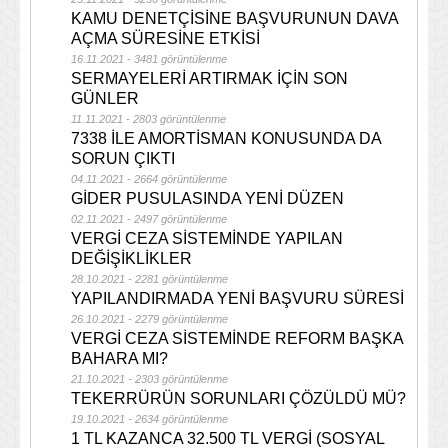
KAMU DENETÇİSİNE BAŞVURUNUN DAVA
AÇMA SÜRESİNE ETKİSİ
16.11.2021 - 3481 görüntülenme
SERMAYELERİ ARTIRMAK İÇİN SON
GÜNLER
11.11.2021 - 2803 görüntülenme
7338 İLE AMORTİSMAN KONUSUNDA DA
SORUN ÇIKTI
04.11.2021 - 2664 görüntülenme
GİDER PUSULASINDA YENİ DÜZEN
02.11.2021 - 2497 görüntülenme
VERGİ CEZA SİSTEMİNDE YAPILAN
DEĞİŞİKLİKLER
28.10.2021 - 2281 görüntülenme
YAPILANDIRMADA YENİ BAŞVURU SÜRESİ
26.10.2021 - 2279 görüntülenme
VERGİ CEZA SİSTEMİNDE REFORM BAŞKA
BAHARA MI?
21.10.2021 - 2303 görüntülenme
TEKERRÜRÜN SORUNLARI ÇÖZÜLDÜ MÜ?
19.10.2021 - 2634 görüntülenme
1 TL KAZANCA 32.500 TL VERGİ (SOSYAL