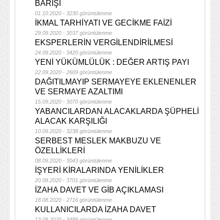
BARIŞI
01.10.2020 - 3230 görüntülenme
İKMAL TARHİYATI VE GECİKME FAİZİ
29.09.2020 - 3037 görüntülenme
EKSPERLERİN VERGİLENDİRİLMESİ
24.09.2020 - 3420 görüntülenme
YENİ YÜKÜMLÜLÜK : DEĞER ARTIŞ PAYI
22.09.2020 - 2609 görüntülenme
DAĞITILMAYIP SERMAYEYE EKLENENLER
VE SERMAYE AZALTIMI
15.09.2020 - 3070 görüntülenme
YABANCILARDAN ALACAKLARDA ŞÜPHELİ
ALACAK KARŞILIĞI
10.09.2020 - 3238 görüntülenme
SERBEST MESLEK MAKBUZU VE
ÖZELLİKLERİ
08.09.2020 - 3043 görüntülenme
İŞYERİ KİRALARINDA YENİLİKLER
20.08.2020 - 3701 görüntülenme
İZAHA DAVET VE GİB AÇIKLAMASI
18.08.2020 - 2716 görüntülenme
KULLANICILARDA İZAHA DAVET
13.08.2020 - 3489 görüntülenme