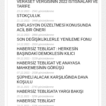
VERASET VERGİSİNİN 2022 İSTİSNALARI VE
TARİFE
23.12.2021 - 2541 görüntülenme
STOKÇULUK
21.12.2021 - 3448 görüntülenme
ENFLASYON DÜZELTMESİ KONUSUNDA
ACİL BİR ÖNERİ
16.12.2021 - 2866 görüntülenme
SON DEĞİŞİKLİKLERLE YENİLEME FONU
14.12.2021 - 2916 görüntülenme
HABERSİZ TEBLİGAT : HERKESİN
BAŞINDAKİ DEMOKLESİN KILICI
09.12.2021 - 3139 görüntülenme
HABERSİZ TEBLİGAT VE ANAYASA
MAHKEMESİNİN GÖRÜŞÜ
07.12.2021 - 2538 görüntülenme
ŞÜPHELİ ALACAK KARŞILIĞINDA DAVA
KOŞULU
30.11.2021 - 2743 görüntülenme
HABERSİZ TEBLİGATA YARGI BAKIŞI
25.11.2021 - 3256 görüntülenme
HABERSİZ TEBLİGAT
23.11.2021 - 3236 görüntülenme