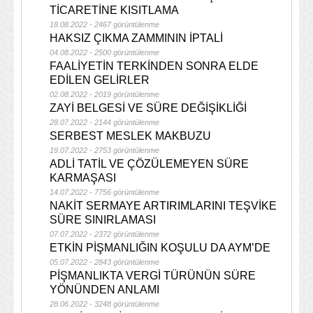
TİCARETİNE KISITLAMA
18.08.2022 - 2467 görüntülenme
HAKSIZ ÇIKMA ZAMMININ İPTALİ
04.08.2022 - 2500 görüntülenme
FAALİYETİN TERKİNDEN SONRA ELDE
EDİLEN GELİRLER
02.08.2022 - 2019 görüntülenme
ZAYİ BELGESİ VE SÜRE DEĞİŞİKLİĞİ
28.07.2022 - 2144 görüntülenme
SERBEST MESLEK MAKBUZU
19.07.2022 - 2753 görüntülenme
ADLİ TATİL VE ÇÖZÜLEMEYEN SÜRE
KARMAŞASI
14.07.2022 - 7756 görüntülenme
NAKİT SERMAYE ARTIRIMLARINI TEŞVİKE
SÜRE SINIRLAMASI
07.07.2022 - 2372 görüntülenme
ETKİN PİŞMANLIĞIN KOŞULU DA AYM’DE
05.07.2022 - 2843 görüntülenme
PİŞMANLIKTA VERGİ TÜRÜNÜN SÜRE
YÖNÜNDEN ANLAMI
28.06.2022 - 3248 görüntülenme