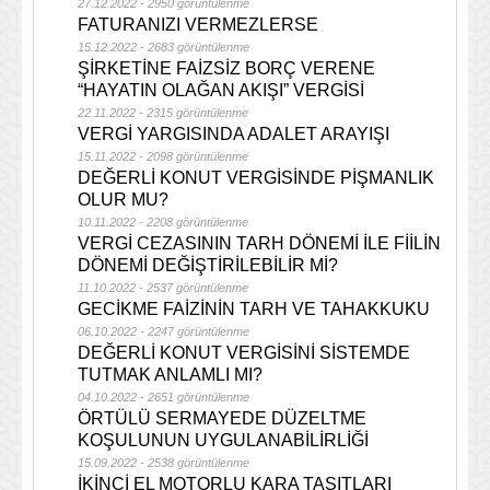
27.12.2022 - 2950 görüntülenme
FATURANIZI VERMEZLERSE
15.12.2022 - 2683 görüntülenme
ŞİRKETİNE FAİZSİZ BORÇ VERENE
“HAYATIN OLAĞAN AKIŞI” VERGİSİ
22.11.2022 - 2315 görüntülenme
VERGİ YARGISINDA ADALET ARAYIŞI
15.11.2022 - 2098 görüntülenme
DEĞERLİ KONUT VERGİSİNDE PİŞMANLIK
OLUR MU?
10.11.2022 - 2208 görüntülenme
VERGİ CEZASININ TARH DÖNEMİ İLE FİİLİN
DÖNEMİ DEĞİŞTİRİLEBİLİR Mİ?
11.10.2022 - 2537 görüntülenme
GECİKME FAİZİNİN TARH VE TAHAKKUKU
06.10.2022 - 2247 görüntülenme
DEĞERLİ KONUT VERGİSİNİ SİSTEMDE
TUTMAK ANLAMLI MI?
04.10.2022 - 2651 görüntülenme
ÖRTÜLÜ SERMAYEDE DÜZELTME
KOŞULUNUN UYGULANABİLİRLİĞİ
15.09.2022 - 2538 görüntülenme
İKİNCİ EL MOTORLU KARA TAŞITLARI