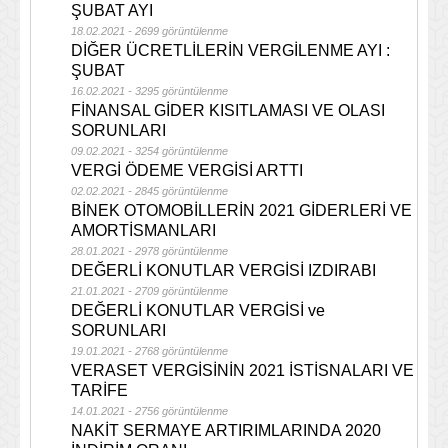
ŞUBAT AYI
18.02.2021 - 2699 görüntülenme
DİĞER ÜCRETLİLERİN VERGİLENME AYI :
ŞUBAT
16.02.2021 - 3295 görüntülenme
FİNANSAL GİDER KISITLAMASI VE OLASI
SORUNLARI
09.02.2021 - 3254 görüntülenme
VERGİ ÖDEME VERGİSİ ARTTI
02.02.2021 - 2845 görüntülenme
BİNEK OTOMOBİLLERİN 2021 GİDERLERİ VE
AMORTİSMANLARI
28.01.2021 - 2978 görüntülenme
DEĞERLİ KONUTLAR VERGİSİ IZDIRABI
21.01.2021 - 2709 görüntülenme
DEĞERLİ KONUTLAR VERGİSİ ve
SORUNLARI
19.01.2021 - 2768 görüntülenme
VERASET VERGİSİNİN 2021 İSTİSNALARI VE
TARİFE
14.01.2021 - 2756 görüntülenme
NAKİT SERMAYE ARTIRIMLARINDA 2020