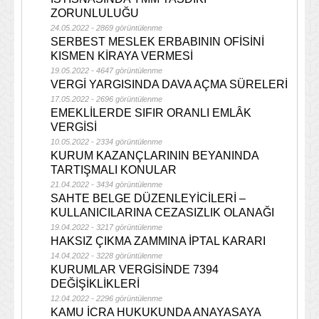
ZORUNLULUĞU
24.05.2022 - 2869 görüntülenme
SERBEST MESLEK ERBABININ OFİSİNİ
KISMEN KİRAYA VERMESİ
19.05.2022 - 4647 görüntülenme
VERGİ YARGISINDA DAVA AÇMA SÜRELERİ
17.05.2022 - 2696 görüntülenme
EMEKLİLERDE SIFIR ORANLI EMLÂK
VERGİSİ
10.05.2022 - 2334 görüntülenme
KURUM KAZANÇLARININ BEYANINDA
TARTIŞMALI KONULAR
21.04.2022 - 3434 görüntülenme
SAHTE BELGE DÜZENLEYİCİLERİ –
KULLANICILARINA CEZASIZLIK OLANAĞI
19.04.2022 - 3217 görüntülenme
HAKSIZ ÇIKMA ZAMMINA İPTAL KARARI
14.04.2022 - 3228 görüntülenme
KURUMLAR VERGİSİNDE 7394
DEĞİŞİKLİKLERİ
12.04.2022 - 2296 görüntülenme
KAMU İCRA HUKUKUNDA ANAYASAYA