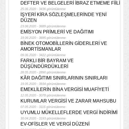
DEFTER VE BELGELERİ İBRAZ ETMEME FİİLİ
25.06.2020 - 3436 görüntülenme
İŞYERİ KİRA SÖZLEŞMELERİNDE YENİ
DÜZEN
23.06.2020 - 3689 görüntülenme
EMİSYON PRİMLERİ VE DAĞITIMI
19.06.2020 - 3695 görüntülenme
BİNEK OTOMOBİLLERİN GİDERLERİ VE
AMORTİSMANLAR
09.06.2020 - 3422 görüntülenme
FARKLI BİR BAYRAM VE
DÜŞÜNDÜRDÜKLERİ
28.05.2020 - 2890 görüntülenme
KÂR DAĞITIMI SINIRLARININ SINIRLARI
19.05.2020 - 3934 görüntülenme
EMEKLİLERİN BİNA VERGİSİ MUAFİYETİ
12.05.2020 - 3078 görüntülenme
KURUMLAR VERGİSİ VE ZARAR MAHSUBU
07.05.2020 - 3115 görüntülenme
UYUMLU MÜKELLEFLERDE VERGİ İNDİRİMİ
30.04.2020 - 3193 görüntülenme
EV-OFİSLER VE VERGİ DÜZENİ