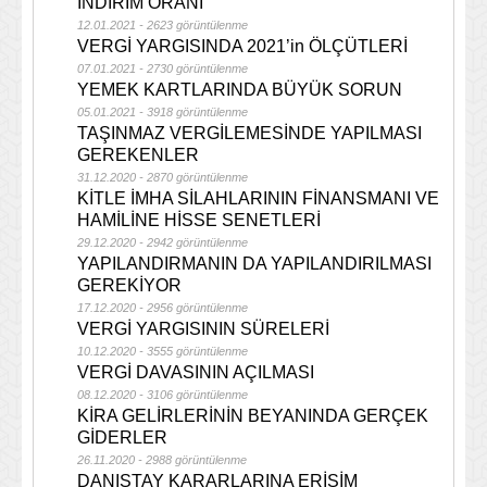
İNDİRİM ORANI
12.01.2021 - 2623 görüntülenme
VERGİ YARGISINDA 2021’in ÖLÇÜTLERİ
07.01.2021 - 2730 görüntülenme
YEMEK KARTLARINDA BÜYÜK SORUN
05.01.2021 - 3918 görüntülenme
TAŞINMAZ VERGİLEMESİNDE YAPILMASI
GEREKENLER
31.12.2020 - 2870 görüntülenme
KİTLE İMHA SİLAHLARININ FİNANSMANI VE
HAMİLİNE HİSSE SENETLERİ
29.12.2020 - 2942 görüntülenme
YAPILANDIRMANIN DA YAPILANDIRILMASI
GEREKİYOR
17.12.2020 - 2956 görüntülenme
VERGİ YARGISININ SÜRELERİ
10.12.2020 - 3555 görüntülenme
VERGİ DAVASININ AÇILMASI
08.12.2020 - 3106 görüntülenme
KİRA GELİRLERİNİN BEYANINDA GERÇEK
GİDERLER
26.11.2020 - 2988 görüntülenme
DANIŞTAY KARARLARINA ERİŞİM