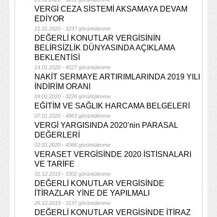
VERGİ CEZA SİSTEMİ AKSAMAYA DEVAM
EDİYOR
21.01.2020 - 3237 görüntülenme
DEĞERLİ KONUTLAR VERGİSİNİN
BELİRSİZLİK DÜNYASINDA AÇIKLAMA
BEKLENTİSİ
14.01.2020 - 4527 görüntülenme
NAKİT SERMAYE ARTIRIMLARINDA 2019 YILI
İNDİRİM ORANI
09.01.2020 - 3226 görüntülenme
EĞİTİM VE SAĞLIK HARCAMA BELGELERİ
07.01.2020 - 4963 görüntülenme
VERGİ YARGISINDA 2020’nin PARASAL
DEĞERLERİ
02.01.2020 - 4066 görüntülenme
VERASET VERGİSİNDE 2020 İSTİSNALARI
VE TARİFE
31.12.2019 - 3302 görüntülenme
DEĞERLİ KONUTLAR VERGİSİNDE
İTİRAZLAR YİNE DE YAPILMALI
26.12.2019 - 3137 görüntülenme
DEĞERLİ KONUTLAR VERGİSİNDE İTİRAZ