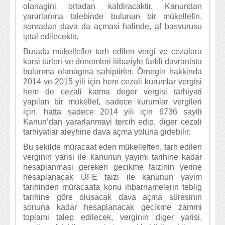
olanagini ortadan kaldiracaktir. Kanundan
yararlanma talebinde bulunan bir mükellefin,
sonradan dava da açmasi halinde, af basvurusu
iptal edilecektir.
Burada mükellefler tarh edilen vergi ve cezalara
karsi türleri ve dönemleri itibariyle farkli davranista
bulunma olanagina sahiptirler. Örnegin hakkinda
2014 ve 2015 yili için hem cezali kurumlar vergisi
hem de cezali katma deger vergisi tarhiyati
yapilan bir mükellef, sadece kurumlar vergileri
için, hatta sadece 2014 yili için 6736 sayili
Kanun’dan yararlanmayi tercih edip, diger cezali
tarhiyatlar aleyhine dava açma yoluna gidebilir.
Bu sekilde müracaat eden mükelleften, tarh edilen
verginin yarisi ile kanunun yayimi tarihine kadar
hesaplanmasi gereken gecikme faizinin yerine
hesaplanacak ÜFE faizi ile kanunun yayim
tarihinden müracaata konu ihbarnamelerin teblig
tarihine göre olusacak dava açma süresinin
sonuna kadar hesaplanacak gecikme zammi
toplami talep edilecek, verginin diger yarisi,