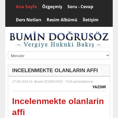
Ana Sayfa
Özgeçmiş
Soru - Cevap
Ders Notları
Resim Albümü
İletişim
INCELENMEKTE OLANLARIN AFFI
27.08.2016
Dr. Bumin DOGRUSÖZ
- 7109 görüntülenme
YAZDIR
Incelenmekte olanlarin
affi