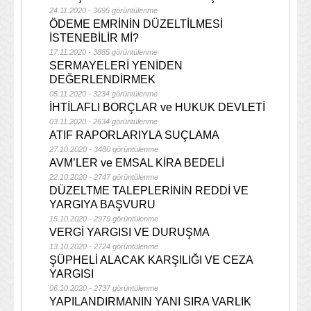
24.11.2020 - 3695 görüntülenme
ÖDEME EMRİNİN DÜZELTİLMESİ
İSTENEBİLİR Mİ?
17.11.2020 - 3885 görüntülenme
SERMAYELERİ YENİDEN
DEĞERLENDİRMEK
05.11.2020 - 3234 görüntülenme
İHTİLAFLI BORÇLAR ve HUKUK DEVLETİ
03.11.2020 - 2634 görüntülenme
ATIF RAPORLARIYLA SUÇLAMA
27.10.2020 - 3480 görüntülenme
AVM’LER ve EMSAL KİRA BEDELİ
22.10.2020 - 2747 görüntülenme
DÜZELTME TALEPLERİNİN REDDİ VE
YARGIYA BAŞVURU
15.10.2020 - 2979 görüntülenme
VERGİ YARGISI VE DURUŞMA
13.10.2020 - 2724 görüntülenme
ŞÜPHELİ ALACAK KARŞILIĞI VE CEZA
YARGISI
06.10.2020 - 2737 görüntülenme
YAPILANDIRMANIN YANI SIRA VARLIK