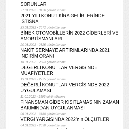
SORUNLAR
27.01.2022 - 3126 görüntülenme
2021 YILI KONUT KİRA GELİRLERİNDE
İSTİSNA
25.01.2022 - 2672 görüntülenme
BİNEK OTOMOBİLLERİN 2022 GİDERLERİ VE
AMORTİSMANLARI
20.01.2022 - 2525 görüntülenme
NAKİT SERMAYE ARTIRIMLARINDA 2021
İNDİRİM ORANI
18.01.2022 - 2504 görüntülenme
DEĞERLİ KONUTLAR VERGİSİNDE
MUAFİYETLER
13.01.2022 - 2775 görüntülenme
DEĞERLİ KONUTLAR VERGİSİNDE 2022
UYGULAMASI
11.01.2022 - 2598 görüntülenme
FİNANSMAN GİDER KISITLAMASININ ZAMAN
BAKIMINDAN UYGULANMASI
06.01.2022 - 3158 görüntülenme
VERGİ YARGISINDA 2022’nin ÖLÇÜTLERİ
04.01.2022 - 2838 görüntülenme