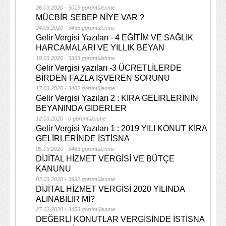
26.03.2020 - 3015 görüntülenme
MÜCBİR SEBEP NİYE VAR ?
24.03.2020 - 3455 görüntülenme
Gelir Vergisi Yazıları - 4 EĞİTİM VE SAĞLIK
HARCAMALARI VE YILLIK BEYAN
19.03.2020 - 3363 görüntülenme
Gelir Vergisi yazıları -3 ÜCRETLİLERDE
BİRDEN FAZLA İŞVEREN SORUNU
17.03.2020 - 3402 görüntülenme
Gelir Vergisi Yazıları 2 : KİRA GELİRLERİNİN
BEYANINDA GİDERLER
12.03.2020 - 0 görüntülenme
Gelir Vergisi Yazıları 1 : 2019 YILI KONUT KİRA
GELİRLERİNDE İSTİSNA
05.03.2020 - 3483 görüntülenme
DİJİTAL HİZMET VERGİSİ VE BÜTÇE
KANUNU
03.03.2020 - 3992 görüntülenme
DİJİTAL HİZMET VERGİSİ 2020 YILINDA
ALINABİLİR Mİ?
27.02.2020 - 3453 görüntülenme
DEĞERLİ KONUTLAR VERGİSİNDE İSTİSNA