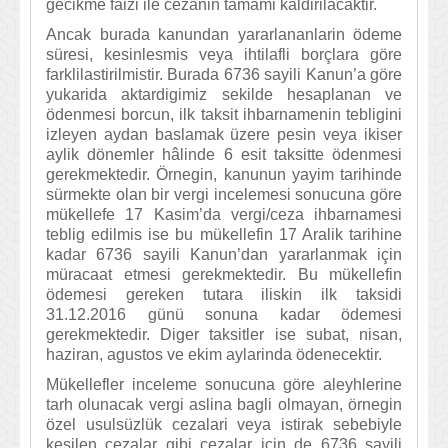
gecikme faizi ile cezanin tamami kaldirilacaktir.
Ancak burada kanundan yararlananlarin ödeme
süresi, kesinlesmis veya ihtilafli borçlara göre
farklilastirilmistir. Burada 6736 sayili Kanun’a göre
yukarida aktardigimiz sekilde hesaplanan ve
ödenmesi borcun, ilk taksit ihbarnamenin tebligini
izleyen aydan baslamak üzere pesin veya ikiser
aylik dönemler hâlinde 6 esit taksitte ödenmesi
gerekmektedir. Örnegin, kanunun yayim tarihinde
sürmekte olan bir vergi incelemesi sonucuna göre
mükellefe 17 Kasim’da vergi/ceza ihbarnamesi
teblig edilmis ise bu mükellefin 17 Aralik tarihine
kadar 6736 sayili Kanun’dan yararlanmak için
müracaat etmesi gerekmektedir. Bu mükellefin
ödemesi gereken tutara iliskin ilk taksidi
31.12.2016 günü sonuna kadar ödemesi
gerekmektedir. Diger taksitler ise subat, nisan,
haziran, agustos ve ekim aylarinda ödenecektir.
Mükellefler inceleme sonucuna göre aleyhlerine
tarh olunacak vergi aslina bagli olmayan, örnegin
özel usulsüzlük cezalari veya istirak sebebiyle
kesilen cezalar gibi cezalar için de 6736 sayili