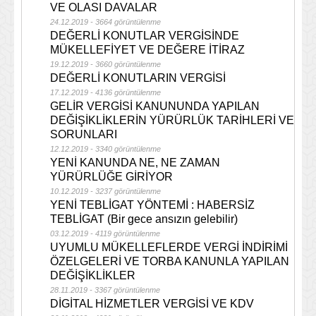
VE OLASI DAVALAR
24.12.2019 - 3664 görüntülenme
DEĞERLİ KONUTLAR VERGİSİNDE
MÜKELLEFİYET VE DEĞERE İTİRAZ
19.12.2019 - 3660 görüntülenme
DEĞERLİ KONUTLARIN VERGİSİ
17.12.2019 - 4136 görüntülenme
GELİR VERGİSİ KANUNUNDA YAPILAN
DEĞİŞİKLİKLERİN YÜRÜRLÜK TARİHLERİ VE
SORUNLARI
12.12.2019 - 3340 görüntülenme
YENİ KANUNDA NE, NE ZAMAN
YÜRÜRLÜĞE GİRİYOR
10.12.2019 - 3237 görüntülenme
YENİ TEBLİGAT YÖNTEMİ : HABERSİZ
TEBLİGAT (Bir gece ansızın gelebilir)
03.12.2019 - 4119 görüntülenme
UYUMLU MÜKELLEFLERDE VERGİ İNDİRİMİ
ÖZELGELERİ VE TORBA KANUNLA YAPILAN
DEĞİŞİKLİKLER
28.11.2019 - 3367 görüntülenme
DİGİTAL HİZMETLER VERGİSİ VE KDV