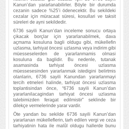
Kanun’dan yararlanabilirler. Böyle bir durumda
cezanin sadece %25’i ödenecektir. Bu sekildeki
cezalar için müracaat süresi, kosullari ve taksit
süreleri de ayni sekildedir.
6736 sayili Kanun’dan inceleme sonucu ortaya
çikacak borçlar için yararlanabilmek, dava
açmama kosuluna bagli oldugu gibi, mükellefin
uzlasma, tarhiyat öncesi uzlasma veya indirim gibi
müesseselerden de yararlanmamis olmasi
kosuluna da baglidir. Bu nedenle, tutanak
asamasinda tarhiyat öncesi uzlasma
müessesesinden yararlanmak istedigini belirtmis
olanlarin, 6736 sayili Kanundan yararlanmayi
tercih etmeleri halinde, tarhiyat öncesi uzlasma
toplantisindan önce, “6736 sayili Kanun’dan
yararlanilacagindan tarhiyat öncesi uzlasma
talebimizden feragat edilmistir” seklinde bir
dilekçe vermelerinde yarar vardir.
Öte yandan bu sekilde 6736 sayili Kanun’dan
yararlanan mükelleflerin, tarh edilen vergi ve ceza
tarhiyatinin hata ile malûl oldugu hallerde bunu