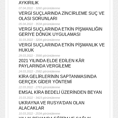
AYKIRILIK
07.04.2022 - 3260 görüntülenme
VERGİ SUÇLARINDA ZİNCİRLEME SUÇ VE
OLASI SORUNLARI
05.04.2022 - 3534 görüntülenme
VERGİ SUÇLARINDA ETKİN PİŞMANLIĞIN
GERİYE DÖNÜK UYGULAMASI
31.03.2022 - 3204 görüntülenme
VERGİ SUÇLARINDA ETKİN PİŞMANLIK VE
HUKUK
29.03.2022 - 3566 görüntülenme
2021 YILINDA ELDE EDİLEN KÂR
PAYLARINDA VERGİLEME
24.03.2022 - 2582 görüntülenme
KİRA GELİRLERİNİN SAPTANMASINDA
GERÇEK GİDER YÖNTEMİ
22.03.2022 - 2763 görüntülenme
EMSAL KİRA BEDELİ ÜZERİNDEN BEYAN
15.03.2022 - 3423 görüntülenme
UKRAYNA VE RUSYA’DAN OLAN
ALACAKLAR
10.03.2022 - 2534 görüntülenme