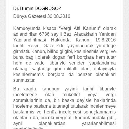
Dr. Bumin DOGRUSÖZ
Dünya Gazetesi 30.08.2016
Kamuoyunda kisaca “Vergi Affi Kanunu” olarak
adlandirilan 6736 sayili Bazi Alacaklarin Yeniden
Yapilandirilmasi Hakkinda Kanun, 19.8.2016
tarihli Resmi Gazete’de yayinlanarak yürürlüge
girmistir. Kanun, bilindigi gibi, kesinlesmis vergi ve
buna bagli olarak dogan fer’i borçlara hem tutar
hem de vade itibariyle yeniden yapilandirma
olanagi sagladigi gibi ihtilafli olan, dolayisiyla
kesinlesmemis borçlara da benzer olanaklari
sunmustur.
Bu arada kanunun yayimi tarihi itibariyle
incelemede olan mükellef veya vergi
sorumlularinin da, bir baska deyisle haklarinda
inceleme baslama tutanagi tutularak incelenmeye
baslanmis ve henüz incelemesi sonuçlanmamis
olanlarin da, önceki vergi affi kanunlarindaki gibi,
ayni olanaklardan yararlanabilmesi