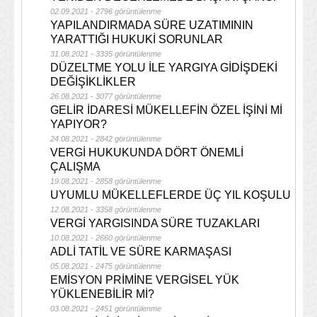
02.09.2021 - 2796 görüntülenme
YAPILANDIRMADA SÜRE UZATIMININ
YARATTIĞI HUKUKİ SORUNLAR
31.08.2021 - 3335 görüntülenme
DÜZELTME YOLU İLE YARGIYA GİDİŞDEKİ
DEĞİŞİKLİKLER
26.08.2021 - 3077 görüntülenme
GELİR İDARESİ MÜKELLEFİN ÖZEL İŞİNİ Mİ
YAPIYOR?
24.08.2021 - 2842 görüntülenme
VERGİ HUKUKUNDA DÖRT ÖNEMLİ
ÇALIŞMA
19.08.2021 - 2858 görüntülenme
UYUMLU MÜKELLEFLERDE ÜÇ YIL KOŞULU
12.08.2021 - 3358 görüntülenme
VERGİ YARGISINDA SÜRE TUZAKLARI
10.08.2021 - 2660 görüntülenme
ADLİ TATİL VE SÜRE KARMAŞASI
05.08.2021 - 2475 görüntülenme
EMİSYON PRİMİNE VERGİSEL YÜK
YÜKLENEBİLİR Mİ?
03.08.2021 - 2451 görüntülenme