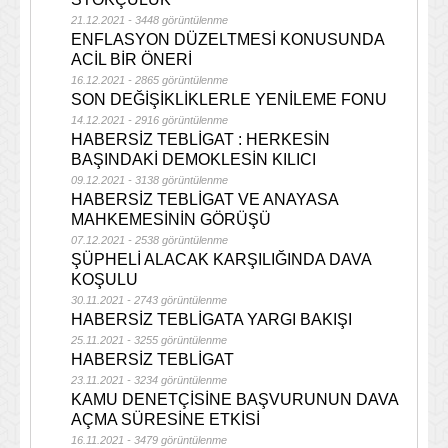
21.12.2021 - 3448 görüntülenme
ENFLASYON DÜZELTMESİ KONUSUNDA
ACİL BİR ÖNERİ
16.12.2021 - 2865 görüntülenme
SON DEĞİŞİKLİKLERLE YENİLEME FONU
14.12.2021 - 2916 görüntülenme
HABERSİZ TEBLİGAT : HERKESİN
BAŞINDAKİ DEMOKLESİN KILICI
09.12.2021 - 3138 görüntülenme
HABERSİZ TEBLİGAT VE ANAYASA
MAHKEMESİNİN GÖRÜŞÜ
07.12.2021 - 2538 görüntülenme
ŞÜPHELİ ALACAK KARŞILIĞINDA DAVA
KOŞULU
30.11.2021 - 2743 görüntülenme
HABERSİZ TEBLİGATA YARGI BAKIŞI
25.11.2021 - 3255 görüntülenme
HABERSİZ TEBLİGAT
23.11.2021 - 3234 görüntülenme
KAMU DENETÇİSİNE BAŞVURUNUN DAVA
AÇMA SÜRESİNE ETKİSİ
16.11.2021 - 3479 görüntülenme