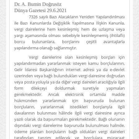
Dr. A. Bumin Doğrusöz
Dünya Gazetesi 29.6.2021
7326 sayılı Bazı Alacakların Yeniden Yapılandırılması
ile Bazı Kanunlarda Değişiklik Yapılmasına İlişkin Kanunla,
vergi dairelerine hem kesinleşmiş hem de uzlaşma veya
yargı aşamasında olması sebebiyle kesinleşmemiş (ihtilaflı)
borcu bulunanlara, borçlarını çeşitli avantajlarla
yapılandırma olanağı sağlanmıştır.
Vergi dairelerine olan kesinleşmiş borçları için
yapılandırmadan yararlanmak isteyen kamu borçlularının,
Gelir İdaresi Başkanlığının internet adresi ya da e-devlet
üzerinden veya bağlı bulundukları vergi dairesine doğrudan
veya posta yoluyla ya da diğer vergi daireleri aracılığıyla ilgili
form dilekçeyi doldurmak suretiyle yapmaları
gerekmektedir. Ancak elektronik ortamda madde
hükmünden yararlanmak için başvuruda bulunan
borçluların, yararlanmak istedikleri borçlarıyla ilgili
davalarının bulunması hâlinde ilgili vergi dairesine ayrıca
yazılı olarak da başvurmaları gerekmektedir. Bağlı olunanın
dışındaki vergi dairelerine başvuruda bulunulması halinde,
ödeme planları borçluların bağlı oldukları vergi daireleri
tarafından tanzim edilecek ve borçlulara müracaat