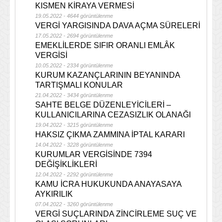
KISMEN KİRAYA VERMESİ
19.05.2022 - 4644 görüntülenme
VERGİ YARGISINDA DAVA AÇMA SÜRELERİ
17.05.2022 - 2694 görüntülenme
EMEKLİLERDE SIFIR ORANLI EMLÂK
VERGİSİ
10.05.2022 - 2334 görüntülenme
KURUM KAZANÇLARININ BEYANINDA
TARTIŞMALI KONULAR
21.04.2022 - 3434 görüntülenme
SAHTE BELGE DÜZENLEYİCİLERİ –
KULLANICILARINA CEZASIZLIK OLANAĞI
19.04.2022 - 3215 görüntülenme
HAKSIZ ÇIKMA ZAMMINA İPTAL KARARI
14.04.2022 - 3228 görüntülenme
KURUMLAR VERGİSİNDE 7394
DEĞİŞİKLİKLERİ
12.04.2022 - 2292 görüntülenme
KAMU İCRA HUKUKUNDA ANAYASAYA
AYKIRILIK
07.04.2022 - 3260 görüntülenme
VERGİ SUÇLARINDA ZİNCİRLEME SUÇ VE