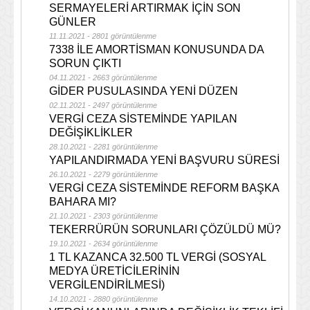
SERMAYELERİ ARTIRMAK İÇİN SON
GÜNLER
11.11.2021 - 2801 görüntülenme
7338 İLE AMORTİSMAN KONUSUNDA DA
SORUN ÇIKTI
04.11.2021 - 2663 görüntülenme
GİDER PUSULASINDA YENİ DÜZEN
02.11.2021 - 2497 görüntülenme
VERGİ CEZA SİSTEMİNDE YAPILAN
DEĞİŞİKLİKLER
28.10.2021 - 2281 görüntülenme
YAPILANDIRMADA YENİ BAŞVURU SÜRESİ
26.10.2021 - 2279 görüntülenme
VERGİ CEZA SİSTEMİNDE REFORM BAŞKA
BAHARA MI?
21.10.2021 - 2303 görüntülenme
TEKERRÜRÜN SORUNLARI ÇÖZÜLDÜ MÜ?
19.10.2021 - 2634 görüntülenme
1 TL KAZANCA 32.500 TL VERGİ (SOSYAL
MEDYA ÜRETİCİLERİNİN
VERGİLENDİRİLMESİ)
14.10.2021 - 2880 görüntülenme