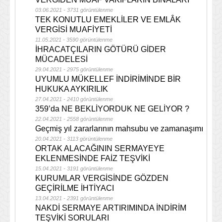
03.06.2021 - 3731 görüntülenme
TEK KONUTLU EMEKLİLER VE EMLÂK
VERGİSİ MUAFİYETİ
11.05.2021 - 3590 görüntülenme
İHRACATÇILARIN GÖTÜRÜ GİDER
MÜCADELESİ
29.04.2021 - 2975 görüntülenme
UYUMLU MÜKELLEF İNDİRİMİNDE BİR
HUKUKA AYKIRILIK
27.04.2021 - 2410 görüntülenme
359’da NE BEKLİYORDUK NE GELİYOR ?
22.04.2021 - 2558 görüntülenme
Geçmiş yıl zararlarının mahsubu ve zamanaşımı
20.04.2021 - 3113 görüntülenme
ORTAK ALACAĞININ SERMAYEYE
EKLENMESİNDE FAİZ TEŞVİKİ
15.04.2021 - 3191 görüntülenme
KURUMLAR VERGİSİNDE GÖZDEN
GEÇİRİLME İHTİYACI
13.04.2021 - 2391 görüntülenme
NAKDİ SERMAYE ARTIRIMINDA İNDİRİM
TEŞVİKİ SORULARI