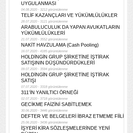
UYGULANMASI
04.08.2020 - 3212 görüntülenme
TELİF KAZANÇLARI VE YÜKÜMLÜLÜKLER
28.07.2020 - 3121 görüntülenme
ARABULUCULUK DA YAPAN AVUKATLARIN
YÜKÜMLÜLÜKLERİ
21.07.2020 - 3552 görüntülenme
NAKİT HAVZULAMA (Cash Pooling)
16.07.2020 - 4185 görüntülenme
HOLDİNGİN GRUP ŞİRKETİNE İŞTİRAK
SATIŞININ DÜŞÜNDÜRDÜKLERİ
09.07.2020 - 3594 görüntülenme
HOLDİNGİN GRUP ŞİRKETİNE İŞTİRAK
SATIŞI
07.07.2020 - 3318 görüntülenme
311’İN YANILTICI ÖRNEĞİ
02.07.2020 - 3718 görüntülenme
GECİKME FAİZİNİ SABİTLEMEK
30.06.2020 - 3446 görüntülenme
DEFTER VE BELGELERİ İBRAZ ETMEME FİİLİ
25.06.2020 - 3436 görüntülenme
İŞYERİ KİRA SÖZLEŞMELERİNDE YENİ