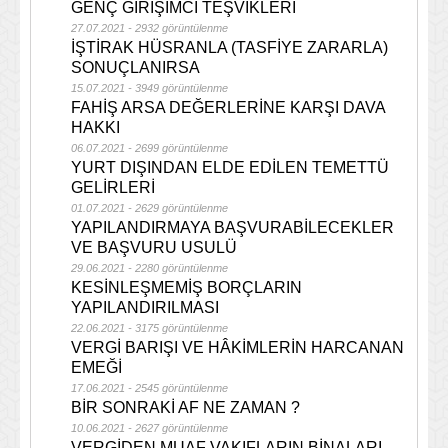
GENÇ GİRİŞİMCİ TEŞVİKLERİ
27.07.2021 - 2932 görüntülenme
İŞTİRAK HÜSRANLA (TASFİYE ZARARLA)
SONUÇLANIRSA
15.07.2021 - 3949 görüntülenme
FAHİŞ ARSA DEĞERLERİNE KARŞI DAVA
HAKKI
06.07.2021 - 2699 görüntülenme
YURT DIŞINDAN ELDE EDİLEN TEMETTÜ
GELİRLERİ
01.07.2021 - 2629 görüntülenme
YAPILANDIRMAYA BAŞVURABİLECEKLER
VE BAŞVURU USULÜ
29.06.2021 - 2280 görüntülenme
KESİNLEŞMEMİŞ BORÇLARIN
YAPILANDIRILMASI
22.06.2021 - 3175 görüntülenme
VERGİ BARIŞI VE HÂKİMLERİN HARCANAN
EMEĞİ
17.06.2021 - 2545 görüntülenme
BİR SONRAKİ AF NE ZAMAN ?
10.06.2021 - 2627 görüntülenme
VERGİDEN MUAF VAKIFLARIN BİNALARI