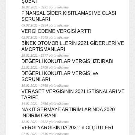
ŞUBAT
16.02.2021 - 3291 görüntülenme
FİNANSAL GİDER KISITLAMASI VE OLASI
SORUNLARI
09.02.2021 - 3254 görüntülenme
VERGİ ÖDEME VERGİSİ ARTTI
02.02.2021 - 2845 görüntülenme
BİNEK OTOMOBİLLERİN 2021 GİDERLERİ VE
AMORTİSMANLARI
28.01.2021 - 2977 görüntülenme
DEĞERLİ KONUTLAR VERGİSİ IZDIRABI
21.01.2021 - 2709 görüntülenme
DEĞERLİ KONUTLAR VERGİSİ ve
SORUNLARI
19.01.2021 - 2768 görüntülenme
VERASET VERGİSİNİN 2021 İSTİSNALARI VE
TARİFE
14.01.2021 - 2756 görüntülenme
NAKİT SERMAYE ARTIRIMLARINDA 2020
İNDİRİM ORANI
12.01.2021 - 2622 görüntülenme
VERGİ YARGISINDA 2021’in ÖLÇÜTLERİ
07.01.2021 - 2730 görüntülenme