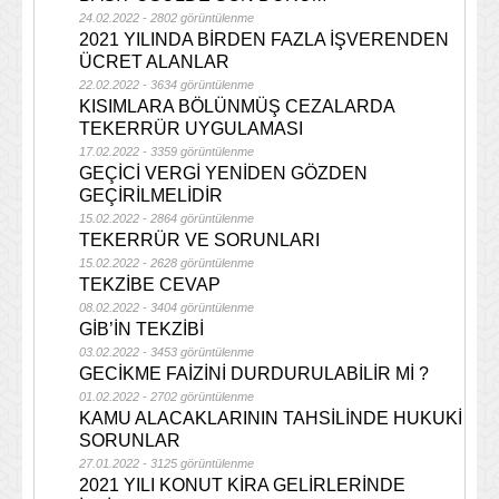
24.02.2022 - 2802 görüntülenme
2021 YILINDA BİRDEN FAZLA İŞVERENDEN
ÜCRET ALANLAR
22.02.2022 - 3634 görüntülenme
KISIMLARA BÖLÜNMÜŞ CEZALARDA
TEKERRÜR UYGULAMASI
17.02.2022 - 3359 görüntülenme
GEÇİCİ VERGİ YENİDEN GÖZDEN
GEÇİRİLMELİDİR
15.02.2022 - 2864 görüntülenme
TEKERRÜR VE SORUNLARI
15.02.2022 - 2628 görüntülenme
TEKZİBE CEVAP
08.02.2022 - 3404 görüntülenme
GİB’İN TEKZİBİ
03.02.2022 - 3453 görüntülenme
GECİKME FAİZİNİ DURDURULABİLİR Mİ ?
01.02.2022 - 2702 görüntülenme
KAMU ALACAKLARININ TAHSİLİNDE HUKUKİ
SORUNLAR
27.01.2022 - 3125 görüntülenme
2021 YILI KONUT KİRA GELİRLERİNDE