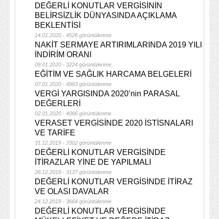
DEĞERLİ KONUTLAR VERGİSİNİN
BELİRSİZLİK DÜNYASINDA AÇIKLAMA
BEKLENTİSİ
14.01.2020 - 4526 görüntülenme
NAKİT SERMAYE ARTIRIMLARINDA 2019 YILI
İNDİRİM ORANI
09.01.2020 - 3224 görüntülenme
EĞİTİM VE SAĞLIK HARCAMA BELGELERİ
07.01.2020 - 4963 görüntülenme
VERGİ YARGISINDA 2020’nin PARASAL
DEĞERLERİ
02.01.2020 - 4066 görüntülenme
VERASET VERGİSİNDE 2020 İSTİSNALARI
VE TARİFE
31.12.2019 - 3302 görüntülenme
DEĞERLİ KONUTLAR VERGİSİNDE
İTİRAZLAR YİNE DE YAPILMALI
26.12.2019 - 3137 görüntülenme
DEĞERLİ KONUTLAR VERGİSİNDE İTİRAZ
VE OLASI DAVALAR
24.12.2019 - 3664 görüntülenme
DEĞERLİ KONUTLAR VERGİSİNDE