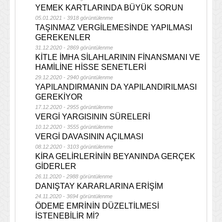
YEMEK KARTLARINDA BÜYÜK SORUN
05.01.2021 - 3918 görüntülenme
TAŞINMAZ VERGİLEMESİNDE YAPILMASI
GEREKENLER
31.12.2020 - 2869 görüntülenme
KİTLE İMHA SİLAHLARININ FİNANSMANI VE
HAMİLİNE HİSSE SENETLERİ
29.12.2020 - 2940 görüntülenme
YAPILANDIRMANIN DA YAPILANDIRILMASI
GEREKİYOR
17.12.2020 - 2955 görüntülenme
VERGİ YARGISININ SÜRELERİ
10.12.2020 - 3555 görüntülenme
VERGİ DAVASININ AÇILMASI
08.12.2020 - 3103 görüntülenme
KİRA GELİRLERİNİN BEYANINDA GERÇEK
GİDERLER
26.11.2020 - 2988 görüntülenme
DANIŞTAY KARARLARINA ERİŞİM
24.11.2020 - 3694 görüntülenme
ÖDEME EMRİNİN DÜZELTİLMESİ
İSTENEBİLİR Mİ?