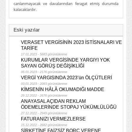
canlanmayacak ve davalarından feragat etmiş durumda
kalacaklardır.
Eski yazılar
VERASET VERGİSİNİN 2023 İSTİSNALARI VE
TARİFE
17.01.2023 - 5683 görüntülenme
KURUMLAR VERGİSİNDE YARGIYI YOK
SAYAN GÖRÜŞ DEĞİŞİKLİĞİ
05.01.2023 - 2176 görüntülenme
VERGİ YARGISINDA 2023’ün ÖLÇÜTLERİ
03.01.2023 - 2093 görüntülenme
KİMSENİN HÂLÂ OKUMADIĞI MADDE
29.12.2022 - 2676 görüntülenme
ANAYASAL AÇIDAN REKLAM
ÖDEMELERİNDE STOPAJ YÜKÜMLÜLÜĞÜ
27.12.2022 - 2949 görüntülenme
FATURANIZI VERMEZLERSE
15.12.2022 - 2682 görüntülenme
ŞİRKETİNE FAİZSİZ BORÇ VERENE