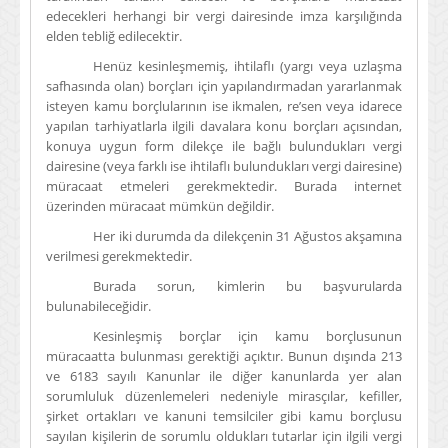
edecekleri herhangi bir vergi dairesinde imza karşılığında
elden tebliğ edilecektir.
Henüz kesinleşmemiş, ihtilaflı (yargı veya uzlaşma
safhasında olan) borçları için yapılandırmadan yararlanmak
isteyen kamu borçlularının ise ikmalen, re’sen veya idarece
yapılan tarhiyatlarla ilgili davalara konu borçları açısından,
konuya uygun form dilekçe ile bağlı bulundukları vergi
dairesine (veya farklı ise ihtilaflı bulundukları vergi dairesine)
müracaat etmeleri gerekmektedir. Burada internet
üzerinden müracaat mümkün değildir.
Her iki durumda da dilekçenin 31 Ağustos akşamına
verilmesi gerekmektedir.
Burada sorun, kimlerin bu başvurularda
bulunabileceğidir.
Kesinleşmiş borçlar için kamu borçlusunun
müracaatta bulunması gerektiği açıktır. Bunun dışında 213
ve 6183 sayılı Kanunlar ile diğer kanunlarda yer alan
sorumluluk düzenlemeleri nedeniyle mirasçılar, kefiller,
şirket ortakları ve kanuni temsilciler gibi kamu borçlusu
sayılan kişilerin de sorumlu oldukları tutarlar için ilgili vergi