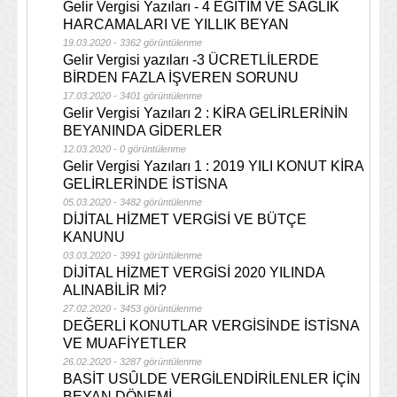
Gelir Vergisi Yazıları - 4 EĞİTİM VE SAĞLIK
HARCAMALARI VE YILLIK BEYAN
19.03.2020 - 3362 görüntülenme
Gelir Vergisi yazıları -3 ÜCRETLİLERDE
BİRDEN FAZLA İŞVEREN SORUNU
17.03.2020 - 3401 görüntülenme
Gelir Vergisi Yazıları 2 : KİRA GELİRLERİNİN
BEYANINDA GİDERLER
12.03.2020 - 0 görüntülenme
Gelir Vergisi Yazıları 1 : 2019 YILI KONUT KİRA
GELİRLERİNDE İSTİSNA
05.03.2020 - 3482 görüntülenme
DİJİTAL HİZMET VERGİSİ VE BÜTÇE
KANUNU
03.03.2020 - 3991 görüntülenme
DİJİTAL HİZMET VERGİSİ 2020 YILINDA
ALINABİLİR Mİ?
27.02.2020 - 3453 görüntülenme
DEĞERLİ KONUTLAR VERGİSİNDE İSTİSNA
VE MUAFİYETLER
26.02.2020 - 3287 görüntülenme
BASİT USÛLDE VERGİLENDİRİLENLER İÇİN
BEYAN DÖNEMİ