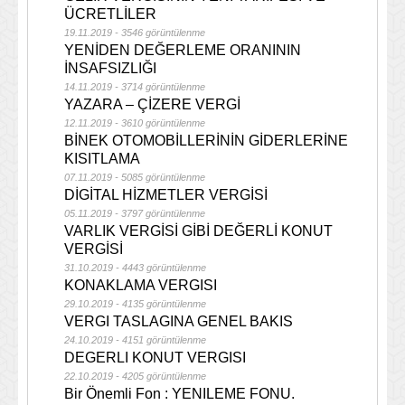
ÜCRETLİLER
19.11.2019 - 3546 görüntülenme
YENİDEN DEĞERLEME ORANININ
İNSAFSIZLIĞI
14.11.2019 - 3714 görüntülenme
YAZARA – ÇİZERE VERGİ
12.11.2019 - 3610 görüntülenme
BİNEK OTOMOBİLLERİNİN GİDERLERİNE
KISITLAMA
07.11.2019 - 5085 görüntülenme
DİGİTAL HİZMETLER VERGİSİ
05.11.2019 - 3797 görüntülenme
VARLIK VERGİSİ GİBİ DEĞERLİ KONUT
VERGİSİ
31.10.2019 - 4443 görüntülenme
KONAKLAMA VERGISI
29.10.2019 - 4135 görüntülenme
VERGI TASLAGINA GENEL BAKIS
24.10.2019 - 4151 görüntülenme
DEGERLI KONUT VERGISI
22.10.2019 - 4205 görüntülenme
Bir Önemli Fon : YENILEME FONU.