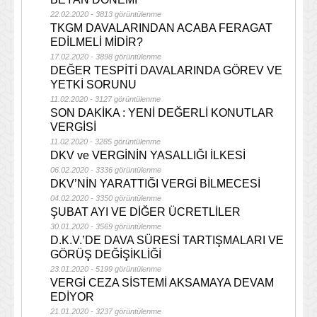
22.02.2020 - 3813 görüntülenme
TKGM DAVALARINDAN ACABA FERAGAT
EDİLMELİ MİDİR?
17.02.2020 - 3898 görüntülenme
DEĞER TESPİTİ DAVALARINDA GÖREV VE
YETKİ SORUNU
11.02.2020 - 3127 görüntülenme
SON DAKİKA : YENİ DEĞERLİ KONUTLAR
VERGİSİ
11.02.2020 - 3285 görüntülenme
DKV ve VERGİNİN YASALLIĞI İLKESİ
06.02.2020 - 3336 görüntülenme
DKV’NİN YARATTIĞI VERGİ BİLMECESİ
04.02.2020 - 3350 görüntülenme
ŞUBAT AYI VE DİĞER ÜCRETLİLER
30.01.2020 - 3569 görüntülenme
D.K.V.’DE DAVA SÜRESİ TARTIŞMALARI VE
GÖRÜŞ DEĞİŞİKLİĞİ
23.01.2020 - 5199 görüntülenme
VERGİ CEZA SİSTEMİ AKSAMAYA DEVAM
EDİYOR
21.01.2020 - 3237 görüntülenme