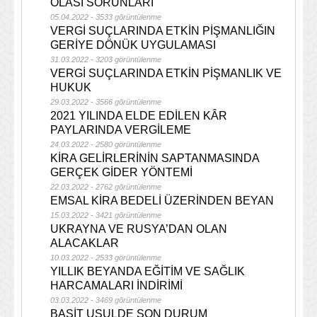
OLASI SORUNLARI
05.04.2022 - 3533 görüntülenme
VERGİ SUÇLARINDA ETKİN PİŞMANLIĞIN
GERİYE DÖNÜK UYGULAMASI
31.03.2022 - 3203 görüntülenme
VERGİ SUÇLARINDA ETKİN PİŞMANLIK VE
HUKUK
29.03.2022 - 3566 görüntülenme
2021 YILINDA ELDE EDİLEN KÂR
PAYLARINDA VERGİLEME
24.03.2022 - 2580 görüntülenme
KİRA GELİRLERİNİN SAPTANMASINDA
GERÇEK GİDER YÖNTEMİ
22.03.2022 - 2762 görüntülenme
EMSAL KİRA BEDELİ ÜZERİNDEN BEYAN
15.03.2022 - 3421 görüntülenme
UKRAYNA VE RUSYA’DAN OLAN
ALACAKLAR
10.03.2022 - 2533 görüntülenme
YILLIK BEYANDA EĞİTİM VE SAĞLIK
HARCAMALARI İNDİRİMİ
03.03.2022 - 3469 görüntülenme
BASİT USULDE SON DURUM