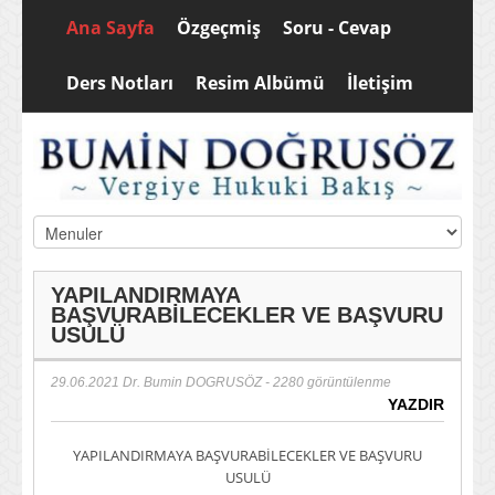
Ana Sayfa
Özgeçmiş
Soru - Cevap
Ders Notları
Resim Albümü
İletişim
YAPILANDIRMAYA
BAŞVURABİLECEKLER VE BAŞVURU
USULÜ
29.06.2021
Dr. Bumin DOGRUSÖZ
- 2280 görüntülenme
YAZDIR
YAPILANDIRMAYA BAŞVURABİLECEKLER VE BAŞVURU
USULÜ