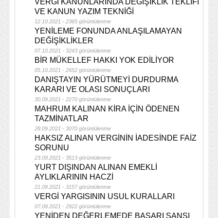
VERGİ KANUNLARINDA DEĞİŞİKLİK TEKLİFİ
VE KANUN YAZIM TEKNİĞİ
12.10.2021 - 2365 görüntülenme
YENİLEME FONUNDA ANLAŞILAMAYAN
DEĞİŞİKLİKLER
07.10.2021 - 3243 görüntülenme
BİR MÜKELLEF HAKKI YOK EDİLİYOR
05.10.2021 - 2652 görüntülenme
DANIŞTAYIN YÜRÜTMEYİ DURDURMA
KARARI VE OLASI SONUÇLARI
30.09.2021 - 2270 görüntülenme
MAHRUM KALINAN KİRA İÇİN ÖDENEN
TAZMİNATLAR
28.09.2021 - 3070 görüntülenme
HAKSIZ ALINAN VERGİNİN İADESİNDE FAİZ
SORUNU
23.09.2021 - 3513 görüntülenme
YURT DIŞINDAN ALINAN EMEKLİ
AYLIKLARININ HACZİ
21.09.2021 - 3157 görüntülenme
VERGİ YARGISININ USUL KURALLARI
07.09.2021 - 2922 görüntülenme
YENİDEN DEĞERLEMEDE BAŞARI ŞANSI