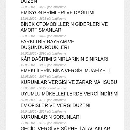
DÜZEN
23.06.2020 - 3689 görüntülenme
EMİSYON PRİMLERİ VE DAĞITIMI
19.06.2020 - 3695 görüntülenme
BİNEK OTOMOBİLLERİN GİDERLERİ VE
AMORTİSMANLAR
09.06.2020 - 3420 görüntülenme
FARKLI BİR BAYRAM VE
DÜŞÜNDÜRDÜKLERİ
28.05.2020 - 2890 görüntülenme
KÂR DAĞITIMI SINIRLARININ SINIRLARI
19.05.2020 - 3933 görüntülenme
EMEKLİLERİN BİNA VERGİSİ MUAFİYETİ
12.05.2020 - 3077 görüntülenme
KURUMLAR VERGİSİ VE ZARAR MAHSUBU
07.05.2020 - 3115 görüntülenme
UYUMLU MÜKELLEFLERDE VERGİ İNDİRİMİ
30.04.2020 - 3192 görüntülenme
EV-OFİSLER VE VERGİ DÜZENİ
28.04.2020 - 2867 görüntülenme
KURUMLARIN SORUNLARI
23.04.2020 - 3109 görüntülenme
GEÇİCİ VERGİ VE ŞÜPHELİ ALACAKLAR