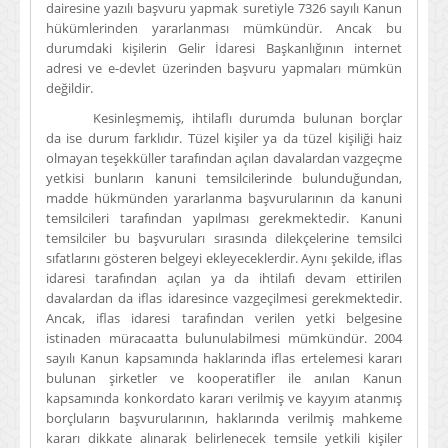
dairesine yazılı başvuru yapmak suretiyle 7326 sayılı Kanun
hükümlerinden yararlanması mümkündür. Ancak bu
durumdaki kişilerin Gelir İdaresi Başkanlığının internet
adresi ve e-devlet üzerinden başvuru yapmaları mümkün
değildir.
Kesinleşmemiş, ihtilaflı durumda bulunan borçlar
da ise durum farklıdır. Tüzel kişiler ya da tüzel kişiliği haiz
olmayan teşekküller tarafından açılan davalardan vazgeçme
yetkisi bunların kanuni temsilcilerinde bulunduğundan,
madde hükmünden yararlanma başvurularının da kanuni
temsilcileri tarafından yapılması gerekmektedir. Kanuni
temsilciler bu başvuruları sırasında dilekçelerine temsilci
sıfatlarını gösteren belgeyi ekleyeceklerdir. Aynı şekilde, iflas
idaresi tarafından açılan ya da ihtilafı devam ettirilen
davalardan da iflas idaresince vazgeçilmesi gerekmektedir.
Ancak, iflas idaresi tarafından verilen yetki belgesine
istinaden müracaatta bulunulabilmesi mümkündür. 2004
sayılı Kanun kapsamında haklarında iflas ertelemesi kararı
bulunan şirketler ve kooperatifler ile anılan Kanun
kapsamında konkordato kararı verilmiş ve kayyım atanmış
borçluların başvurularının, haklarında verilmiş mahkeme
kararı dikkate alınarak belirlenecek temsile yetkili kişiler