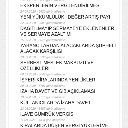
29.09.2020 - 3036 görüntülenme
EKSPERLERİN VERGİLENDİRİLMESİ
24.09.2020 - 3420 görüntülenme
YENİ YÜKÜMLÜLÜK : DEĞER ARTIŞ PAYI
22.09.2020 - 2609 görüntülenme
DAĞITILMAYIP SERMAYEYE EKLENENLER
VE SERMAYE AZALTIMI
15.09.2020 - 3070 görüntülenme
YABANCILARDAN ALACAKLARDA ŞÜPHELİ
ALACAK KARŞILIĞI
10.09.2020 - 3238 görüntülenme
SERBEST MESLEK MAKBUZU VE
ÖZELLİKLERİ
08.09.2020 - 3042 görüntülenme
İŞYERİ KİRALARINDA YENİLİKLER
20.08.2020 - 3701 görüntülenme
İZAHA DAVET VE GİB AÇIKLAMASI
18.08.2020 - 2716 görüntülenme
KULLANICILARDA İZAHA DAVET
13.08.2020 - 3487 görüntülenme
İLAVE GÜMRÜK VERGİSİ
11.08.2020 - 3494 görüntülenme
KİRALARDA DÜŞEN VERGİ YÜKLERİ VE