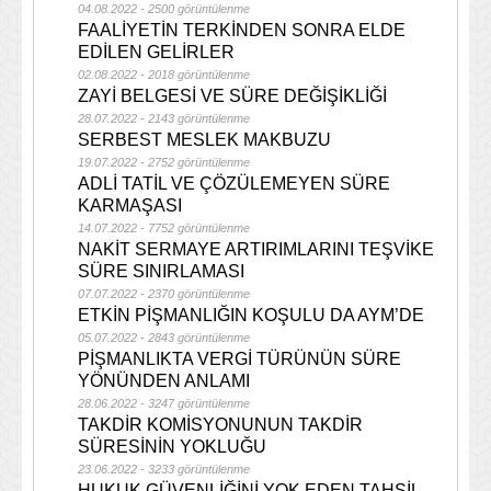
04.08.2022 - 2500 görüntülenme
FAALİYETİN TERKİNDEN SONRA ELDE
EDİLEN GELİRLER
02.08.2022 - 2018 görüntülenme
ZAYİ BELGESİ VE SÜRE DEĞİŞİKLİĞİ
28.07.2022 - 2143 görüntülenme
SERBEST MESLEK MAKBUZU
19.07.2022 - 2752 görüntülenme
ADLİ TATİL VE ÇÖZÜLEMEYEN SÜRE
KARMAŞASI
14.07.2022 - 7752 görüntülenme
NAKİT SERMAYE ARTIRIMLARINI TEŞVİKE
SÜRE SINIRLAMASI
07.07.2022 - 2370 görüntülenme
ETKİN PİŞMANLIĞIN KOŞULU DA AYM’DE
05.07.2022 - 2843 görüntülenme
PİŞMANLIKTA VERGİ TÜRÜNÜN SÜRE
YÖNÜNDEN ANLAMI
28.06.2022 - 3247 görüntülenme
TAKDİR KOMİSYONUNUN TAKDİR
SÜRESİNİN YOKLUĞU
23.06.2022 - 3233 görüntülenme
HUKUK GÜVENLİĞİNİ YOK EDEN TAHSİL