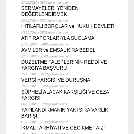
17.11.2020 - 3884 görüntülenme
SERMAYELERİ YENİDEN
DEĞERLENDİRMEK
05.11.2020 - 3233 görüntülenme
İHTİLAFLI BORÇLAR ve HUKUK DEVLETİ
03.11.2020 - 2631 görüntülenme
ATIF RAPORLARIYLA SUÇLAMA
27.10.2020 - 3480 görüntülenme
AVM’LER ve EMSAL KİRA BEDELİ
22.10.2020 - 2746 görüntülenme
DÜZELTME TALEPLERİNİN REDDİ VE
YARGIYA BAŞVURU
15.10.2020 - 2978 görüntülenme
VERGİ YARGISI VE DURUŞMA
13.10.2020 - 2723 görüntülenme
ŞÜPHELİ ALACAK KARŞILIĞI VE CEZA
YARGISI
06.10.2020 - 2736 görüntülenme
YAPILANDIRMANIN YANI SIRA VARLIK
BARIŞI
01.10.2020 - 3230 görüntülenme
İKMAL TARHİYATI VE GECİKME FAİZİ