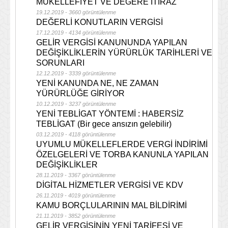
MÜKELLEFİYET VE DEĞERE İTİRAZ
19.12.2019 - 3660 görüntülenme
DEĞERLİ KONUTLARIN VERGİSİ
17.12.2019 - 4134 görüntülenme
GELİR VERGİSİ KANUNUNDA YAPILAN
DEĞİŞİKLİKLERİN YÜRÜRLÜK TARİHLERİ VE
SORUNLARI
12.12.2019 - 3339 görüntülenme
YENİ KANUNDA NE, NE ZAMAN
YÜRÜRLÜĞE GİRİYOR
10.12.2019 - 3237 görüntülenme
YENİ TEBLİGAT YÖNTEMİ : HABERSİZ
TEBLİGAT (Bir gece ansızın gelebilir)
03.12.2019 - 4118 görüntülenme
UYUMLU MÜKELLEFLERDE VERGİ İNDİRİMİ
ÖZELGELERİ VE TORBA KANUNLA YAPILAN
DEĞİŞİKLİKLER
28.11.2019 - 3367 görüntülenme
DİGİTAL HİZMETLER VERGİSİ VE KDV
26.11.2019 - 4019 görüntülenme
KAMU BORÇLULARININ MAL BİLDİRİMİ
21.11.2019 - 3852 görüntülenme
GELİR VERGİSİNİN YENİ TARİFESİ VE