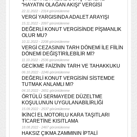
“HAYATIN OLAĞAN AKIŞI” VERGİSİ
22.11.2022 - 2314 görüntülenme
VERGİ YARGISINDA ADALET ARAYIŞI
15.11.2022 - 2097 görüntülenme
DEĞERLİ KONUT VERGİSİNDE PİŞMANLIK
OLUR MU?
10.11.2022 - 2208 görüntülenme
VERGİ CEZASININ TARH DÖNEMİ İLE FİİLİN
DÖNEMİ DEĞİŞTİRİLEBİLİR Mİ?
11.10.2022 - 2536 görüntülenme
GECİKME FAİZİNİN TARH VE TAHAKKUKU
06.10.2022 - 2246 görüntülenme
DEĞERLİ KONUT VERGİSİNİ SİSTEMDE
TUTMAK ANLAMLI MI?
04.10.2022 - 2651 görüntülenme
ÖRTÜLÜ SERMAYEDE DÜZELTME
KOŞULUNUN UYGULANABİLİRLİĞİ
15.09.2022 - 2537 görüntülenme
İKİNCİ EL MOTORLU KARA TAŞITLARI
TİCARETİNE KISITLAMA
18.08.2022 - 2467 görüntülenme
HAKSIZ ÇIKMA ZAMMININ İPTALİ