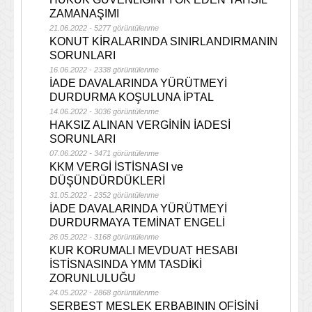
ZAMANAŞIMI
21.06.2022 - 5277 görüntülenme
KONUT KİRALARINDA SINIRLANDIRMANIN
SORUNLARI
16.06.2022 - 2338 görüntülenme
İADE DAVALARINDA YÜRÜTMEYİ
DURDURMA KOŞULUNA İPTAL
14.06.2022 - 3036 görüntülenme
HAKSIZ ALINAN VERGİNİN İADESİ
SORUNLARI
07.06.2022 - 3471 görüntülenme
KKM VERGİ İSTİSNASI ve
DÜŞÜNDÜRDÜKLERİ
31.05.2022 - 2352 görüntülenme
İADE DAVALARINDA YÜRÜTMEYİ
DURDURMAYA TEMİNAT ENGELİ
26.05.2022 - 3168 görüntülenme
KUR KORUMALI MEVDUAT HESABI
İSTİSNASINDA YMM TASDİKİ
ZORUNLULUĞU
24.05.2022 - 2868 görüntülenme
SERBEST MESLEK ERBABININ OFİSİNİ