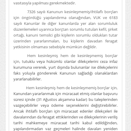
vasıtasıyla yapılması gerekmektedir.
7326 sayılı Kanunun kesinleşmemiş/ihtilaflı borçları
için öngördüğü yapılandırma olanağından, VUK ve 6183
sayılı Kanunlar ile diğer kanunlarda yer alan sorumluluk
düzenlemeleri uyarınca borçtan sorumlu tutulan kefil, şirket
ortağı, kanuni temsilci gibi kişilerin sorumlu oldukları tutar
üzerinden yararlanmaları, bu kişilerin davadan feragat
yetkisinin olmaması sebebiyle mümkün değildir.
Hem kesinleşmiş hem de kesinleşmemiş borçlar
için, t
utuklu veya hükümlü olanlar dilekçelerini ceza infaz
kurumuna vererek, yurt dışında bulunanlar ise dilekçelerini
faks yoluyla göndererek Kanunun sağladığı olanaklardan
yararlanabilirler.
Hem kesinleşmiş hem de kesinleşmemiş borçlar için,
Kanundan yararlanmak için müracaat etmiş olanlar başvuru
süresi içinde (31 Ağustos akşamına kadar) bu taleplerinden
vazgeçebilirler veya ödeme seçeneklerini değiştirebilirler.
Ancak ihtilaflı borçları için müracaat edenler dilekçeleri ile
davalarından da feragat ettiklerinden ve dilekçelerinin veriliş
tarihi mahkemeye müracaat tarihi kabul edildiğinden,
yapılandırmadan vaz geçmeleri halinde davaları yeniden