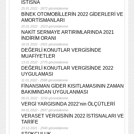
İSTİSNA
25.01.2022 - 2672 görüntülenme
BİNEK OTOMOBİLLERİN 2022 GİDERLERİ VE
AMORTİSMANLARI
20.01.2022 - 2523 görüntülenme
NAKİT SERMAYE ARTIRIMLARINDA 2021
İNDİRİM ORANI
18.01.2022 - 2501 görüntülenme
DEĞERLİ KONUTLAR VERGİSİNDE
MUAFİYETLER
13.01.2022 - 2775 görüntülenme
DEĞERLİ KONUTLAR VERGİSİNDE 2022
UYGULAMASI
11.01.2022 - 2598 görüntülenme
FİNANSMAN GİDER KISITLAMASININ ZAMAN
BAKIMINDAN UYGULANMASI
06.01.2022 - 3156 görüntülenme
VERGİ YARGISINDA 2022’nin ÖLÇÜTLERİ
04.01.2022 - 2837 görüntülenme
VERASET VERGİSİNİN 2022 İSTİSNALARI VE
TARİFE
23.12.2021 - 2540 görüntülenme
STOKÇULUK