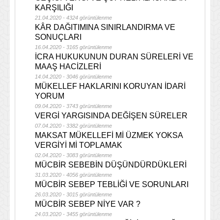
KARŞILIĞI
21.04.2020 - 4324 görüntülenme
KÂR DAĞITIMINA SINIRLANDIRMA VE
SONUÇLARI
16.04.2020 - 3165 görüntülenme
İCRA HUKUKUNUN DURAN SÜRELERİ VE
MAAŞ HACİZLERİ
14.04.2020 - 3046 görüntülenme
MÜKELLEF HAKLARINI KORUYAN İDARİ
YORUM
09.04.2020 - 3743 görüntülenme
VERGİ YARGISINDA DEĞİŞEN SÜRELER
07.04.2020 - 3382 görüntülenme
MAKSAT MÜKELLEFİ Mİ ÜZMEK YOKSA
VERGİYİ Mİ TOPLAMAK
02.04.2020 - 3083 görüntülenme
MÜCBİR SEBEBİN DÜŞÜNDÜRDÜKLERİ
31.03.2020 - 4056 görüntülenme
MÜCBİR SEBEP TEBLİĞİ VE SORUNLARI
26.03.2020 - 3015 görüntülenme
MÜCBİR SEBEP NİYE VAR ?
24.03.2020 - 3455 görüntülenme