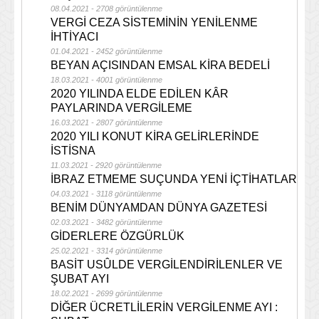
08.04.2021 - 2708 görüntülenme
VERGİ CEZA SİSTEMİNİN YENİLENME
İHTİYACI
01.04.2021 - 2452 görüntülenme
BEYAN AÇISINDAN EMSAL KİRA BEDELİ
18.03.2021 - 4001 görüntülenme
2020 YILINDA ELDE EDİLEN KÂR
PAYLARINDA VERGİLEME
16.03.2021 - 2807 görüntülenme
2020 YILI KONUT KİRA GELİRLERİNDE
İSTİSNA
11.03.2021 - 2920 görüntülenme
İBRAZ ETMEME SUÇUNDA YENİ İÇTİHATLAR
04.03.2021 - 3118 görüntülenme
BENİM DÜNYAMDAN DÜNYA GAZETESİ
02.03.2021 - 3482 görüntülenme
GİDERLERE ÖZGÜRLÜK
25.02.2021 - 3314 görüntülenme
BASİT USÛLDE VERGİLENDİRİLENLER VE
ŞUBAT AYI
18.02.2021 - 2699 görüntülenme
DİĞER ÜCRETLİLERİN VERGİLENME AYI :