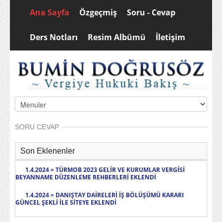
Ana Sayfa
Özgeçmiş
Soru - Cevap
Ders Notları
Resim Albümü
İletişim
SORU CEVAP
Son Eklenenler
1.4.2024 = TÜRMOB 2023 GELİR VE KURUMLAR VERGİSİ
BEYANNAME DÜZENLEME REHBERLERİ EKLENDİ
1.4.2024 = DANIŞTAY DAİRELERİ İŞ BÖLÜŞÜMÜ KARARI
GÜNCEL ŞEKLİ İLE SİTEYE EKLENDİ