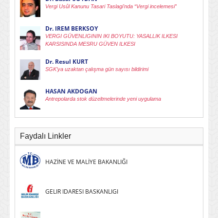
Vergi Usûl Kanunu Tasari Taslagi'nda “Vergi incelemesi”
Dr. IREM BERKSOY
VERGI GÜVENLIGININ IKI BOYUTU: YASALLIK ILKESI
KARSISINDA MESRU GÜVEN ILKESI
Dr. Resul KURT
SGK’ya uzaktan çalışma gün sayısı bildirimi
HASAN AKDOGAN
Antrepolarda stok düzeltmelerinde yeni uygulama
Faydalı Linkler
HAZİNE VE MALİYE BAKANLIĞI
GELIR IDARESI BASKANLIGI