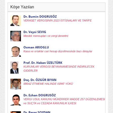
Köşe Yazıları
Dr. Bumin DOGRUSÖZ
VERASET VERGİSİNİN 2023 İSTİSNALARI VE TARİFE
Dr. Veysi SEVIG
Meslek mensupları ve vergi denetimi
Osman ARIOGLU
Kasa ve ortaklar cari hesap düzeltmesinde bazı detaylar
Prof. Dr. Hakan ÜZELTÜRK
KURUMLAR VERGISI BEYANNAMESINDE INDIRILECEK
GIDERLER
Doç. Dr. ÖZGÜR BIYAN
IBRAZ ETMEME HALINDE ISPAT YÜKÜ
Dr. Ezhan DOGRUSÖZ
VERGI USUL KANUNU MÜKERRER MADDE 257 DÜZENLEMESI
ve SUÇTA ve CEZADA KANUNILIK ILKESI
Dr. Basar SOYDAN