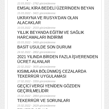
22.03.2022 - 2762 görüntülenme
EMSAL KİRA BEDELİ ÜZERİNDEN BEYAN
15.03.2022 - 3421 görüntülenme
UKRAYNA VE RUSYA’DAN OLAN
ALACAKLAR
10.03.2022 - 2533 görüntülenme
YILLIK BEYANDA EĞİTİM VE SAĞLIK
HARCAMALARI İNDİRİMİ
03.03.2022 - 3469 görüntülenme
BASİT USULDE SON DURUM
24.02.2022 - 2802 görüntülenme
2021 YILINDA BİRDEN FAZLA İŞVERENDEN
ÜCRET ALANLAR
22.02.2022 - 3635 görüntülenme
KISIMLARA BÖLÜNMÜŞ CEZALARDA
TEKERRÜR UYGULAMASI
17.02.2022 - 3359 görüntülenme
GEÇİCİ VERGİ YENİDEN GÖZDEN
GEÇİRİLMELİDİR
15.02.2022 - 2864 görüntülenme
TEKERRÜR VE SORUNLARI
15.02.2022 - 2629 görüntülenme