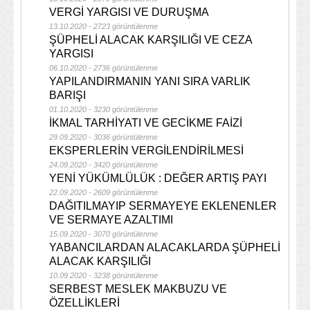
VERGİ YARGISI VE DURUŞMA
13.10.2020 - 2723 görüntülenme
ŞÜPHELİ ALACAK KARŞILIĞI VE CEZA
YARGISI
06.10.2020 - 2736 görüntülenme
YAPILANDIRMANIN YANI SIRA VARLIK
BARIŞI
01.10.2020 - 3230 görüntülenme
İKMAL TARHİYATI VE GECİKME FAİZİ
29.09.2020 - 3036 görüntülenme
EKSPERLERİN VERGİLENDİRİLMESİ
24.09.2020 - 3420 görüntülenme
YENİ YÜKÜMLÜLÜK : DEĞER ARTIŞ PAYI
22.09.2020 - 2609 görüntülenme
DAĞITILMAYIP SERMAYEYE EKLENENLER
VE SERMAYE AZALTIMI
15.09.2020 - 3070 görüntülenme
YABANCILARDAN ALACAKLARDA ŞÜPHELİ
ALACAK KARŞILIĞI
10.09.2020 - 3238 görüntülenme
SERBEST MESLEK MAKBUZU VE
ÖZELLİKLERİ