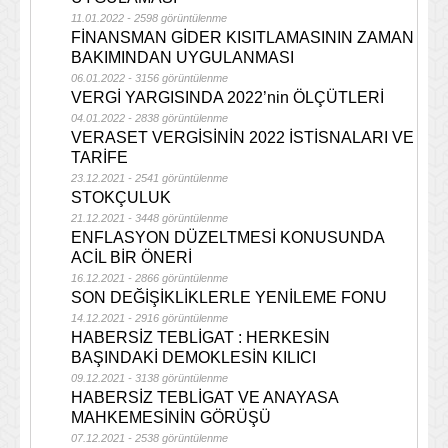
11.01.2022 - 2598 görüntülenme
FİNANSMAN GİDER KISITLAMASININ ZAMAN
BAKIMINDAN UYGULANMASI
06.01.2022 - 3156 görüntülenme
VERGİ YARGISINDA 2022’nin ÖLÇÜTLERİ
04.01.2022 - 2838 görüntülenme
VERASET VERGİSİNİN 2022 İSTİSNALARI VE
TARİFE
23.12.2021 - 2541 görüntülenme
STOKÇULUK
21.12.2021 - 3448 görüntülenme
ENFLASYON DÜZELTMESİ KONUSUNDA
ACİL BİR ÖNERİ
16.12.2021 - 2866 görüntülenme
SON DEĞİŞİKLİKLERLE YENİLEME FONU
14.12.2021 - 2916 görüntülenme
HABERSİZ TEBLİGAT : HERKESİN
BAŞINDAKİ DEMOKLESİN KILICI
09.12.2021 - 3138 görüntülenme
HABERSİZ TEBLİGAT VE ANAYASA
MAHKEMESİNİN GÖRÜŞÜ
07.12.2021 - 2538 görüntülenme