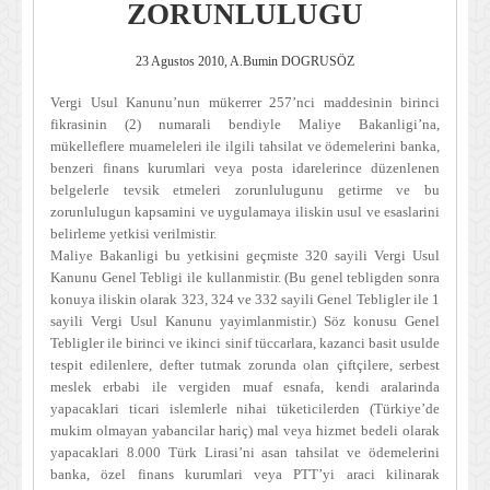
ZORUNLULUGU
23 Agustos 2010, A.Bumin DOGRUSÖZ
Vergi Usul Kanunu’nun mükerrer 257’nci maddesinin birinci
fikrasinin (2) numarali bendiyle Maliye Bakanligi’na,
mükelleflere muameleleri ile ilgili tahsilat ve ödemelerini banka,
benzeri finans kurumlari veya posta idarelerince düzenlenen
belgelerle tevsik etmeleri zorunlulugunu getirme ve bu
zorunlulugun kapsamini ve uygulamaya iliskin usul ve esaslarini
belirleme yetkisi verilmistir.
Maliye Bakanligi bu yetkisini geçmiste 320 sayili Vergi Usul
Kanunu Genel Tebligi ile kullanmistir. (Bu genel tebligden sonra
konuya iliskin olarak 323, 324 ve 332 sayili Genel Tebligler ile 1
sayili Vergi Usul Kanunu yayimlanmistir.) Söz konusu Genel
Tebligler ile birinci ve ikinci sinif tüccarlara, kazanci basit usulde
tespit edilenlere, defter tutmak zorunda olan çiftçilere, serbest
meslek erbabi ile vergiden muaf esnafa, kendi aralarinda
yapacaklari ticari islemlerle nihai tüketicilerden (Türkiye’de
mukim olmayan yabancilar hariç) mal veya hizmet bedeli olarak
yapacaklari 8.000 Türk Lirasi’ni asan tahsilat ve ödemelerini
banka, özel finans kurumlari veya PTT’yi araci kilinarak