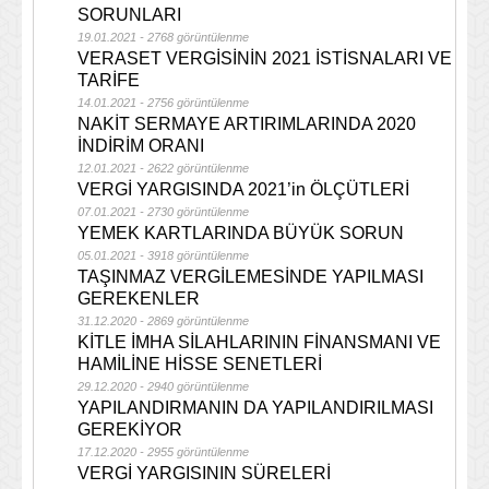
SORUNLARI
19.01.2021 - 2768 görüntülenme
VERASET VERGİSİNİN 2021 İSTİSNALARI VE
TARİFE
14.01.2021 - 2756 görüntülenme
NAKİT SERMAYE ARTIRIMLARINDA 2020
İNDİRİM ORANI
12.01.2021 - 2622 görüntülenme
VERGİ YARGISINDA 2021’in ÖLÇÜTLERİ
07.01.2021 - 2730 görüntülenme
YEMEK KARTLARINDA BÜYÜK SORUN
05.01.2021 - 3918 görüntülenme
TAŞINMAZ VERGİLEMESİNDE YAPILMASI
GEREKENLER
31.12.2020 - 2869 görüntülenme
KİTLE İMHA SİLAHLARININ FİNANSMANI VE
HAMİLİNE HİSSE SENETLERİ
29.12.2020 - 2940 görüntülenme
YAPILANDIRMANIN DA YAPILANDIRILMASI
GEREKİYOR
17.12.2020 - 2955 görüntülenme
VERGİ YARGISININ SÜRELERİ