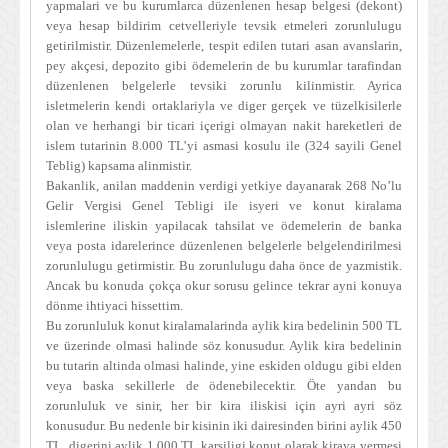
yapmalari ve bu kurumlarca düzenlenen hesap belgesi (dekont)
veya hesap bildirim cetvelleriyle tevsik etmeleri zorunlulugu
getirilmistir. Düzenlemelerle, tespit edilen tutari asan avanslarin,
pey akçesi, depozito gibi ödemelerin de bu kurumlar tarafindan
düzenlenen belgelerle tevsiki zorunlu kilinmistir. Ayrica
isletmelerin kendi ortaklariyla ve diger gerçek ve tüzelkisilerle
olan ve herhangi bir ticari içerigi olmayan nakit hareketleri de
islem tutarinin 8.000 TL’yi asmasi kosulu ile (324 sayili Genel
Teblig) kapsama alinmistir.
Bakanlik, anilan maddenin verdigi yetkiye dayanarak 268 No’lu
Gelir Vergisi Genel Tebligi ile isyeri ve konut kiralama
islemlerine iliskin yapilacak tahsilat ve ödemelerin de banka
veya posta idarelerince düzenlenen belgelerle belgelendirilmesi
zorunlulugu getirmistir. Bu zorunlulugu daha önce de yazmistik.
Ancak bu konuda çokça okur sorusu gelince tekrar ayni konuya
dönme ihtiyaci hissettim.
Bu zorunluluk konut kiralamalarinda aylik kira bedelinin 500 TL
ve üzerinde olmasi halinde söz konusudur. Aylik kira bedelinin
bu tutarin altinda olmasi halinde, yine eskiden oldugu gibi elden
veya baska sekillerle de ödenebilecektir. Öte yandan bu
zorunluluk ve sinir, her bir kira iliskisi için ayri ayri söz
konusudur. Bu nedenle bir kisinin iki dairesinden birini aylik 450
TL, digerini aylik 1.000 TL karsiligi konut olarak kiraya vermesi