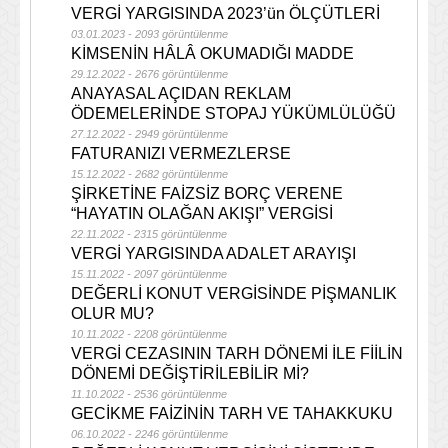
VERGİ YARGISINDA 2023’ün ÖLÇÜTLERİ
03.01.2023 - 2093 görüntülenme
KİMSENİN HÂLÂ OKUMADIĞI MADDE
29.12.2022 - 2676 görüntülenme
ANAYASAL AÇIDAN REKLAM
ÖDEMELERİNDE STOPAJ YÜKÜMLÜLÜĞÜ
27.12.2022 - 2949 görüntülenme
FATURANIZI VERMEZLERSE
15.12.2022 - 2682 görüntülenme
ŞİRKETİNE FAİZSİZ BORÇ VERENE
“HAYATIN OLAĞAN AKIŞI” VERGİSİ
22.11.2022 - 2315 görüntülenme
VERGİ YARGISINDA ADALET ARAYIŞI
15.11.2022 - 2097 görüntülenme
DEĞERLİ KONUT VERGİSİNDE PİŞMANLIK
OLUR MU?
10.11.2022 - 2208 görüntülenme
VERGİ CEZASININ TARH DÖNEMİ İLE FİİLİN
DÖNEMİ DEĞİŞTİRİLEBİLİR Mİ?
11.10.2022 - 2536 görüntülenme
GECİKME FAİZİNİN TARH VE TAHAKKUKU
06.10.2022 - 2246 görüntülenme