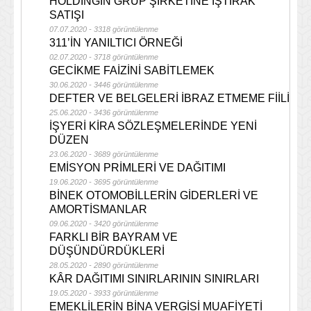
HOLDİNGİN GRUP ŞİRKETİNE İŞTİRAK
SATIŞI
07.07.2020 - 3318 görüntülenme
311’İN YANILTICI ÖRNEĞİ
02.07.2020 - 3718 görüntülenme
GECİKME FAİZİNİ SABİTLEMEK
30.06.2020 - 3446 görüntülenme
DEFTER VE BELGELERİ İBRAZ ETMEME FİİLİ
25.06.2020 - 3436 görüntülenme
İŞYERİ KİRA SÖZLEŞMELERİNDE YENİ
DÜZEN
23.06.2020 - 3689 görüntülenme
EMİSYON PRİMLERİ VE DAĞITIMI
19.06.2020 - 3695 görüntülenme
BİNEK OTOMOBİLLERİN GİDERLERİ VE
AMORTİSMANLAR
09.06.2020 - 3420 görüntülenme
FARKLI BİR BAYRAM VE
DÜŞÜNDÜRDÜKLERİ
28.05.2020 - 2890 görüntülenme
KÂR DAĞITIMI SINIRLARININ SINIRLARI
19.05.2020 - 3933 görüntülenme
EMEKLİLERİN BİNA VERGİSİ MUAFİYETİ