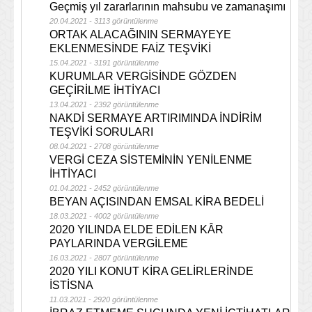
Geçmiş yıl zararlarının mahsubu ve zamanaşımı
20.04.2021 - 3113 görüntülenme
ORTAK ALACAĞININ SERMAYEYE
EKLENMESİNDE FAİZ TEŞVİKİ
15.04.2021 - 3191 görüntülenme
KURUMLAR VERGİSİNDE GÖZDEN
GEÇİRİLME İHTİYACI
13.04.2021 - 2392 görüntülenme
NAKDİ SERMAYE ARTIRIMINDA İNDİRİM
TEŞVİKİ SORULARI
08.04.2021 - 2708 görüntülenme
VERGİ CEZA SİSTEMİNİN YENİLENME
İHTİYACI
01.04.2021 - 2452 görüntülenme
BEYAN AÇISINDAN EMSAL KİRA BEDELİ
18.03.2021 - 4002 görüntülenme
2020 YILINDA ELDE EDİLEN KÂR
PAYLARINDA VERGİLEME
16.03.2021 - 2807 görüntülenme
2020 YILI KONUT KİRA GELİRLERİNDE
İSTİSNA
11.03.2021 - 2920 görüntülenme