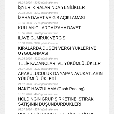
08.09.2020 - 3042 görüntülenme
İŞYERİ KİRALARINDA YENİLİKLER
20.08.2020 - 3701 görüntülenme
İZAHA DAVET VE GİB AÇIKLAMASI
18.08.2020 - 2716 görüntülenme
KULLANICILARDA İZAHA DAVET
13.08.2020 - 3488 görüntülenme
İLAVE GÜMRÜK VERGİSİ
11.08.2020 - 3494 görüntülenme
KİRALARDA DÜŞEN VERGİ YÜKLERİ VE
UYGULANMASI
04.08.2020 - 3212 görüntülenme
TELİF KAZANÇLARI VE YÜKÜMLÜLÜKLER
28.07.2020 - 3121 görüntülenme
ARABULUCULUK DA YAPAN AVUKATLARIN
YÜKÜMLÜLÜKLERİ
21.07.2020 - 3552 görüntülenme
NAKİT HAVZULAMA (Cash Pooling)
16.07.2020 - 4185 görüntülenme
HOLDİNGİN GRUP ŞİRKETİNE İŞTİRAK
SATIŞININ DÜŞÜNDÜRDÜKLERİ
09.07.2020 - 3594 görüntülenme