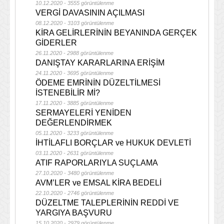
10.12.2020 - 3555 görüntülenme
VERGİ DAVASININ AÇILMASI
08.12.2020 - 3103 görüntülenme
KİRA GELİRLERİNİN BEYANINDA GERÇEK
GİDERLER
26.11.2020 - 2988 görüntülenme
DANIŞTAY KARARLARINA ERİŞİM
24.11.2020 - 3695 görüntülenme
ÖDEME EMRİNİN DÜZELTİLMESİ
İSTENEBİLİR Mİ?
17.11.2020 - 3885 görüntülenme
SERMAYELERİ YENİDEN
DEĞERLENDİRMEK
05.11.2020 - 3233 görüntülenme
İHTİLAFLI BORÇLAR ve HUKUK DEVLETİ
03.11.2020 - 2631 görüntülenme
ATIF RAPORLARIYLA SUÇLAMA
27.10.2020 - 3480 görüntülenme
AVM’LER ve EMSAL KİRA BEDELİ
22.10.2020 - 2746 görüntülenme
DÜZELTME TALEPLERİNİN REDDİ VE
YARGIYA BAŞVURU
15.10.2020 - 2979 görüntülenme