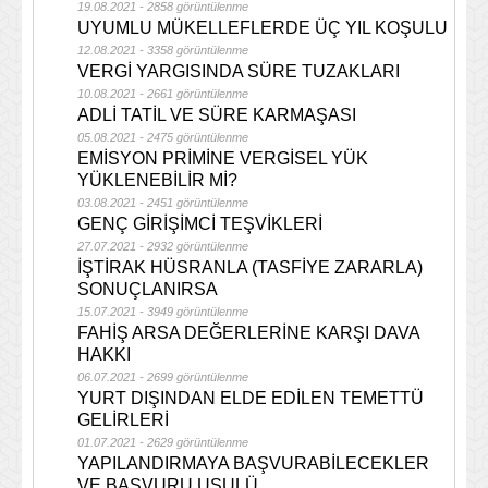
19.08.2021 - 2858 görüntülenme
UYUMLU MÜKELLEFLERDE ÜÇ YIL KOŞULU
12.08.2021 - 3358 görüntülenme
VERGİ YARGISINDA SÜRE TUZAKLARI
10.08.2021 - 2661 görüntülenme
ADLİ TATİL VE SÜRE KARMAŞASI
05.08.2021 - 2475 görüntülenme
EMİSYON PRİMİNE VERGİSEL YÜK
YÜKLENEBİLİR Mİ?
03.08.2021 - 2451 görüntülenme
GENÇ GİRİŞİMCİ TEŞVİKLERİ
27.07.2021 - 2932 görüntülenme
İŞTİRAK HÜSRANLA (TASFİYE ZARARLA)
SONUÇLANIRSA
15.07.2021 - 3949 görüntülenme
FAHİŞ ARSA DEĞERLERİNE KARŞI DAVA
HAKKI
06.07.2021 - 2699 görüntülenme
YURT DIŞINDAN ELDE EDİLEN TEMETTÜ
GELİRLERİ
01.07.2021 - 2629 görüntülenme
YAPILANDIRMAYA BAŞVURABİLECEKLER
VE BAŞVURU USULÜ