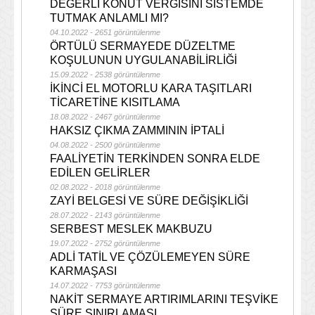
DEĞERLİ KONUT VERGİSİNİ SİSTEMDE
TUTMAK ANLAMLI MI?
04.10.2022 - 2651 görüntülenme
ÖRTÜLÜ SERMAYEDE DÜZELTME
KOŞULUNUN UYGULANABİLİRLİĞİ
15.09.2022 - 2538 görüntülenme
İKİNCİ EL MOTORLU KARA TAŞITLARI
TİCARETİNE KISITLAMA
18.08.2022 - 2467 görüntülenme
HAKSIZ ÇIKMA ZAMMININ İPTALİ
04.08.2022 - 2500 görüntülenme
FAALİYETİN TERKİNDEN SONRA ELDE
EDİLEN GELİRLER
02.08.2022 - 2018 görüntülenme
ZAYİ BELGESİ VE SÜRE DEĞİŞİKLİĞİ
28.07.2022 - 2143 görüntülenme
SERBEST MESLEK MAKBUZU
19.07.2022 - 2752 görüntülenme
ADLİ TATİL VE ÇÖZÜLEMEYEN SÜRE
KARMAŞASI
14.07.2022 - 7753 görüntülenme
NAKİT SERMAYE ARTIRIMLARINI TEŞVİKE
SÜRE SINIRLAMASI