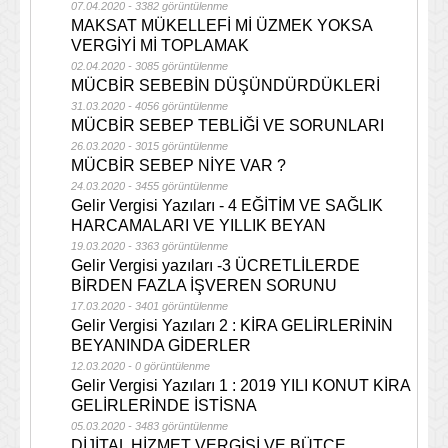
07.04.2020 - 3382 görüntülenme
MAKSAT MÜKELLEFİ Mİ ÜZMEK YOKSA
VERGİYİ Mİ TOPLAMAK
02.04.2020 - 3085 görüntülenme
MÜCBİR SEBEBİN DÜŞÜNDÜRDÜKLERİ
31.03.2020 - 4056 görüntülenme
MÜCBİR SEBEP TEBLİĞİ VE SORUNLARI
26.03.2020 - 3015 görüntülenme
MÜCBİR SEBEP NİYE VAR ?
24.03.2020 - 3455 görüntülenme
Gelir Vergisi Yazıları - 4 EĞİTİM VE SAĞLIK
HARCAMALARI VE YILLIK BEYAN
19.03.2020 - 3363 görüntülenme
Gelir Vergisi yazıları -3 ÜCRETLİLERDE
BİRDEN FAZLA İŞVEREN SORUNU
17.03.2020 - 3401 görüntülenme
Gelir Vergisi Yazıları 2 : KİRA GELİRLERİNİN
BEYANINDA GİDERLER
12.03.2020 - 0 görüntülenme
Gelir Vergisi Yazıları 1 : 2019 YILI KONUT KİRA
GELİRLERİNDE İSTİSNA
05.03.2020 - 3483 görüntülenme
DİJİTAL HİZMET VERGİSİ VE BÜTÇE