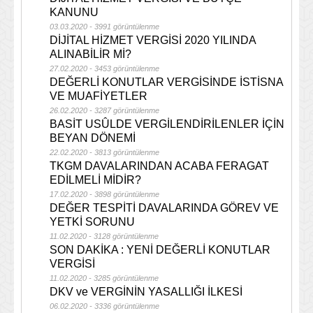
KANUNU
03.03.2020 - 3991 görüntülenme
DİJİTAL HİZMET VERGİSİ 2020 YILINDA
ALINABİLİR Mİ?
27.02.2020 - 3453 görüntülenme
DEĞERLİ KONUTLAR VERGİSİNDE İSTİSNA
VE MUAFİYETLER
26.02.2020 - 3287 görüntülenme
BASİT USÛLDE VERGİLENDİRİLENLER İÇİN
BEYAN DÖNEMİ
22.02.2020 - 3813 görüntülenme
TKGM DAVALARINDAN ACABA FERAGAT
EDİLMELİ MİDİR?
17.02.2020 - 3898 görüntülenme
DEĞER TESPİTİ DAVALARINDA GÖREV VE
YETKİ SORUNU
11.02.2020 - 3128 görüntülenme
SON DAKİKA : YENİ DEĞERLİ KONUTLAR
VERGİSİ
11.02.2020 - 3285 görüntülenme
DKV ve VERGİNİN YASALLIĞI İLKESİ
06.02.2020 - 3336 görüntülenme