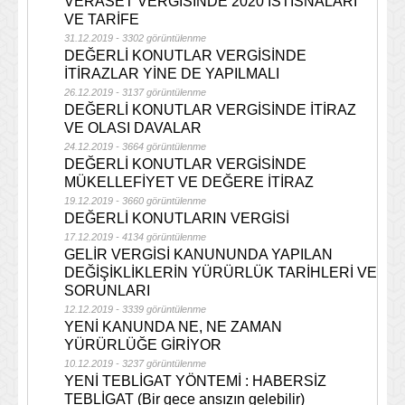
VERASET VERGİSİNDE 2020 İSTİSNALARI
VE TARİFE
31.12.2019 - 3302 görüntülenme
DEĞERLİ KONUTLAR VERGİSİNDE
İTİRAZLAR YİNE DE YAPILMALI
26.12.2019 - 3137 görüntülenme
DEĞERLİ KONUTLAR VERGİSİNDE İTİRAZ
VE OLASI DAVALAR
24.12.2019 - 3664 görüntülenme
DEĞERLİ KONUTLAR VERGİSİNDE
MÜKELLEFİYET VE DEĞERE İTİRAZ
19.12.2019 - 3660 görüntülenme
DEĞERLİ KONUTLARIN VERGİSİ
17.12.2019 - 4134 görüntülenme
GELİR VERGİSİ KANUNUNDA YAPILAN
DEĞİŞİKLİKLERİN YÜRÜRLÜK TARİHLERİ VE
SORUNLARI
12.12.2019 - 3339 görüntülenme
YENİ KANUNDA NE, NE ZAMAN
YÜRÜRLÜĞE GİRİYOR
10.12.2019 - 3237 görüntülenme
YENİ TEBLİGAT YÖNTEMİ : HABERSİZ
TEBLİGAT (Bir gece ansızın gelebilir)