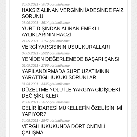
28.09.2021 - 3070 görüntülenme
HAKSIZ ALINAN VERGİNİN İADESİNDE FAİZ
SORUNU
23.09.2021 - 3514 görüntülenme
YURT DIŞINDAN ALINAN EMEKLİ
AYLIKLARININ HACZİ
21.09.2021 - 3157 görüntülenme
VERGİ YARGISININ USUL KURALLARI
07.09.2021 - 2922 görüntülenme
YENİDEN DEĞERLEMEDE BAŞARI ŞANSI
02.09.2021 - 2796 görüntülenme
YAPILANDIRMADA SÜRE UZATIMININ
YARATTIĞI HUKUKİ SORUNLAR
31.08.2021 - 3335 görüntülenme
DÜZELTME YOLU İLE YARGIYA GİDİŞDEKİ
DEĞİŞİKLİKLER
26.08.2021 - 3077 görüntülenme
GELİR İDARESİ MÜKELLEFİN ÖZEL İŞİNİ Mİ
YAPIYOR?
24.08.2021 - 2842 görüntülenme
VERGİ HUKUKUNDA DÖRT ÖNEMLİ
ÇALIŞMA