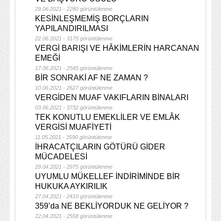
29.06.2021 - 2280 görüntülenme
KESİNLEŞMEMİŞ BORÇLARIN
YAPILANDIRILMASI
22.06.2021 - 3175 görüntülenme
VERGİ BARIŞI VE HÂKİMLERİN HARCANAN
EMEĞİ
17.06.2021 - 2545 görüntülenme
BİR SONRAKİ AF NE ZAMAN ?
10.06.2021 - 2627 görüntülenme
VERGİDEN MUAF VAKIFLARIN BİNALARI
03.06.2021 - 3732 görüntülenme
TEK KONUTLU EMEKLİLER VE EMLÂK
VERGİSİ MUAFİYETİ
11.05.2021 - 3590 görüntülenme
İHRACATÇILARIN GÖTÜRÜ GİDER
MÜCADELESİ
29.04.2021 - 2975 görüntülenme
UYUMLU MÜKELLEF İNDİRİMİNDE BİR
HUKUKA AYKIRILIK
27.04.2021 - 2410 görüntülenme
359’da NE BEKLİYORDUK NE GELİYOR ?
22.04.2021 - 2558 görüntülenme