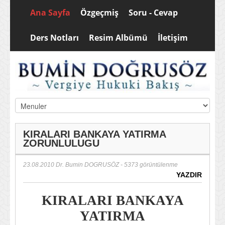
Ana Sayfa
Özgeçmiş
Soru - Cevap
Ders Notları
Resim Albümü
İletişim
KIRALARI BANKAYA YATIRMA
ZORUNLULUGU
23.08.2010
Dr. Bumin DOGRUSÖZ
- 5373 görüntülenme
YAZDIR
KIRALARI BANKAYA
YATIRMA