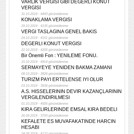
VARLIK VERGİSİ GİBİ DEĞERLİ KONUT
VERGİSİ
31.10.2019 - 4443 görüntülenme
KONAKLAMA VERGISI
29.10.2019 - 4135 görüntülenme
VERGI TASLAGINA GENEL BAKIS
24.10.2019 - 4151 görüntülenme
DEGERLI KONUT VERGISI
22.10.2019 - 4205 görüntülenme
Bir Önemli Fon : YENILEME FONU.
15.10.2019 - 4914 görüntülenme
SERMAYEYE YENIDEN BAKMA ZAMANI
08.10.2019 - 3826 görüntülenme
TURIZM PAYI ERTELENSE IYI OLUR
03.10.2019 - 3936 görüntülenme
A.S. HISSELERININ DEVIR KAZANÇLARININ
VERGILENDIRILMESI
01.10.2019 - 4505 görüntülenme
KIRA GELIRLERINDE EMSAL KIRA BEDELI
26.09.2019 - 3793 görüntülenme
KEFALETE ES MUVAFAKATINDE HARCIN
HESABI
24.09.2019 - 4122 görüntülenme