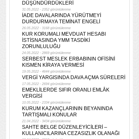
DÜŞÜNDÜRDÜKLERİ
31.05.2022 - 2352 görüntülenme
İADE DAVALARINDA YÜRÜTMEYİ
DURDURMAYA TEMİNAT ENGELİ
26.05.2022 - 3168 görüntülenme
KUR KORUMALI MEVDUAT HESABI
İSTİSNASINDA YMM TASDİKİ
ZORUNLULUĞU
24.05.2022 - 2869 görüntülenme
SERBEST MESLEK ERBABININ OFİSİNİ
KISMEN KİRAYA VERMESİ
19.05.2022 - 4644 görüntülenme
VERGİ YARGISINDA DAVA AÇMA SÜRELERİ
17.05.2022 - 2694 görüntülenme
EMEKLİLERDE SIFIR ORANLI EMLÂK
VERGİSİ
10.05.2022 - 2334 görüntülenme
KURUM KAZANÇLARININ BEYANINDA
TARTIŞMALI KONULAR
21.04.2022 - 3434 görüntülenme
SAHTE BELGE DÜZENLEYİCİLERİ –
KULLANICILARINA CEZASIZLIK OLANAĞI