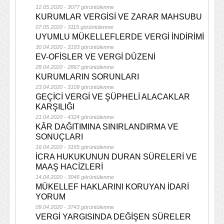
12.05.2020 - 3077 görüntülenme
KURUMLAR VERGİSİ VE ZARAR MAHSUBU
07.05.2020 - 3115 görüntülenme
UYUMLU MÜKELLEFLERDE VERGİ İNDİRİMİ
30.04.2020 - 3193 görüntülenme
EV-OFİSLER VE VERGİ DÜZENİ
28.04.2020 - 2867 görüntülenme
KURUMLARIN SORUNLARI
23.04.2020 - 3109 görüntülenme
GEÇİCİ VERGİ VE ŞÜPHELİ ALACAKLAR
KARŞILIĞI
21.04.2020 - 4324 görüntülenme
KÂR DAĞITIMINA SINIRLANDIRMA VE
SONUÇLARI
16.04.2020 - 3165 görüntülenme
İCRA HUKUKUNUN DURAN SÜRELERİ VE
MAAŞ HACİZLERİ
14.04.2020 - 3046 görüntülenme
MÜKELLEF HAKLARINI KORUYAN İDARİ
YORUM
09.04.2020 - 3743 görüntülenme
VERGİ YARGISINDA DEĞİŞEN SÜRELER