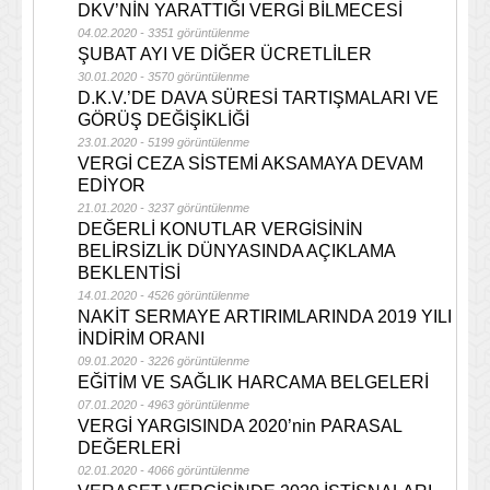
DKV’NİN YARATTIĞI VERGİ BİLMECESİ
04.02.2020 - 3351 görüntülenme
ŞUBAT AYI VE DİĞER ÜCRETLİLER
30.01.2020 - 3570 görüntülenme
D.K.V.’DE DAVA SÜRESİ TARTIŞMALARI VE
GÖRÜŞ DEĞİŞİKLİĞİ
23.01.2020 - 5199 görüntülenme
VERGİ CEZA SİSTEMİ AKSAMAYA DEVAM
EDİYOR
21.01.2020 - 3237 görüntülenme
DEĞERLİ KONUTLAR VERGİSİNİN
BELİRSİZLİK DÜNYASINDA AÇIKLAMA
BEKLENTİSİ
14.01.2020 - 4526 görüntülenme
NAKİT SERMAYE ARTIRIMLARINDA 2019 YILI
İNDİRİM ORANI
09.01.2020 - 3226 görüntülenme
EĞİTİM VE SAĞLIK HARCAMA BELGELERİ
07.01.2020 - 4963 görüntülenme
VERGİ YARGISINDA 2020’nin PARASAL
DEĞERLERİ
02.01.2020 - 4066 görüntülenme