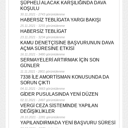
ŞÜPHELİ ALACAK KARŞILIĞINDA DAVA
KOŞULU
30.11.2021 - 2743 görüntülenme
HABERSİZ TEBLİGATA YARGI BAKIŞI
25.11.2021 - 3255 görüntülenme
HABERSİZ TEBLİGAT
23.11.2021 - 3234 görüntülenme
KAMU DENETÇİSİNE BAŞVURUNUN DAVA
AÇMA SÜRESİNE ETKİSİ
16.11.2021 - 3480 görüntülenme
SERMAYELERİ ARTIRMAK İÇİN SON
GÜNLER
11.11.2021 - 2801 görüntülenme
7338 İLE AMORTİSMAN KONUSUNDA DA
SORUN ÇIKTI
04.11.2021 - 2663 görüntülenme
GİDER PUSULASINDA YENİ DÜZEN
02.11.2021 - 2497 görüntülenme
VERGİ CEZA SİSTEMİNDE YAPILAN
DEĞİŞİKLİKLER
28.10.2021 - 2281 görüntülenme
YAPILANDIRMADA YENİ BAŞVURU SÜRESİ