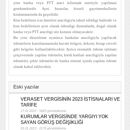
yine banka veya PTT araci kilinmak suretiyle yapilmasi
gerekmektedir. Ayni hususlar, hisseli gayrimenkullerin
kiralanmasinda da geçerlidir.
Kira bedelinin icra daireleri araciligiyla tahsil edildigi hallerde ve
kira bedellerinin ayni olarak ödendigi durumlarda, dogal olarak
banka veya PTT araciligi söz konusu olmayacaktir.
Bu yeni düzenleme uyarinca bankalar araciligiyla yapilacak
ödemelerin kanitlanmasinda havale belgesi, dekont, hesap cetveli
gibi belgeler kullanilabilecektir. Ayrica otomatik ödeme talimati
çerçevesinde yapilan ödemeler, kredi kartlari araciligiyla yapilan
ödemeler, çekle ödemeler de banka sistemi içinde yapilan ödeme
olarak kabul edilecektir.
Eski yazılar
VERASET VERGİSİNİN 2023 İSTİSNALARI VE
TARİFE
17.01.2023 - 5683 görüntülenme
KURUMLAR VERGİSİNDE YARGIYI YOK
SAYAN GÖRÜŞ DEĞİŞİKLİĞİ
05.01.2023 - 2176 görüntülenme