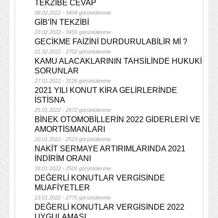
TEKZİBE CEVAP
08.02.2022 - 3404 görüntülenme
GİB’İN TEKZİBİ
03.02.2022 - 3455 görüntülenme
GECİKME FAİZİNİ DURDURULABİLİR Mİ ?
01.02.2022 - 2702 görüntülenme
KAMU ALACAKLARININ TAHSİLİNDE HUKUKİ
SORUNLAR
27.01.2022 - 3126 görüntülenme
2021 YILI KONUT KİRA GELİRLERİNDE
İSTİSNA
25.01.2022 - 2672 görüntülenme
BİNEK OTOMOBİLLERİN 2022 GİDERLERİ VE
AMORTİSMANLARI
20.01.2022 - 2523 görüntülenme
NAKİT SERMAYE ARTIRIMLARINDA 2021
İNDİRİM ORANI
18.01.2022 - 2501 görüntülenme
DEĞERLİ KONUTLAR VERGİSİNDE
MUAFİYETLER
13.01.2022 - 2775 görüntülenme
DEĞERLİ KONUTLAR VERGİSİNDE 2022
UYGULAMASI