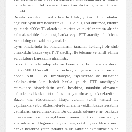
halinde zorunluluk sadece ikinci kira iliskisi için söz konusu
olacaktir.
Burada önemli olan aylik kira bedelidir, yoksa ödeme tutarlari
degildir. Aylik kira bedelinin 800 TL oldugu bir durumda, kiranin
ay içinde 400’er TL olarak iki taksitte ve taksitler sinirin altinda
kalacak sekilde ödenmesi, banka veya PTT araciligi ile ödeme
zorunlulugunu kaldirmayacaktir.
Isyeri kiralarinda ise kiralamalarin tamami, herhangi bir sinir
olmaksizin banka veya PTT araciligi ile ödenme ve tahsil edilme
zorunlulugu kapsamina alinmistir.
Ortaklik halinde sahip olunan konutlarda, bir hissedara düsen
miktar 500 TL’nin altinda kalsa bile, kiraya verilen konutun kira
bedeli 500 TL ve üzerindeyse, isyerlerinde de miktarina
bakilmaksizin kira bedeli banka ya da PTT araciligiyla
mümkünse hissedarlarin ortak hesabina, mümkün olmamasi
halinde ortaklardan birinin hesabina yatirilmasi gerekmektedir.
Bazen kira sözlesmeleri kiraya verenin vekili vasitasi ile
yapilmakta ve bu sözlesmelerde kiralarin vekilin banka hesabina
yatirilmasi öngörülmektedir. Bu durumda ödemeye ait bankada
düzenlenen dekontun açiklama kismina mülk sahibinin ismiyle
kira ödemesi oldugunun da yazilmasi, vekil tayin edilen kisinin
banka hesabina yatan paranin mülk sahibine aktarilmasinin da