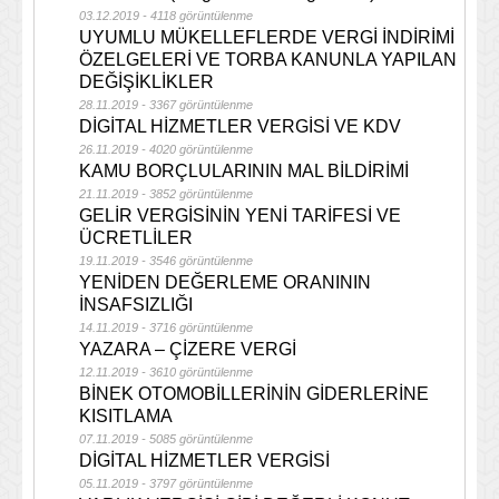
03.12.2019 - 4118 görüntülenme
UYUMLU MÜKELLEFLERDE VERGİ İNDİRİMİ
ÖZELGELERİ VE TORBA KANUNLA YAPILAN
DEĞİŞİKLİKLER
28.11.2019 - 3367 görüntülenme
DİGİTAL HİZMETLER VERGİSİ VE KDV
26.11.2019 - 4020 görüntülenme
KAMU BORÇLULARININ MAL BİLDİRİMİ
21.11.2019 - 3852 görüntülenme
GELİR VERGİSİNİN YENİ TARİFESİ VE
ÜCRETLİLER
19.11.2019 - 3546 görüntülenme
YENİDEN DEĞERLEME ORANININ
İNSAFSIZLIĞI
14.11.2019 - 3716 görüntülenme
YAZARA – ÇİZERE VERGİ
12.11.2019 - 3610 görüntülenme
BİNEK OTOMOBİLLERİNİN GİDERLERİNE
KISITLAMA
07.11.2019 - 5085 görüntülenme
DİGİTAL HİZMETLER VERGİSİ
05.11.2019 - 3797 görüntülenme