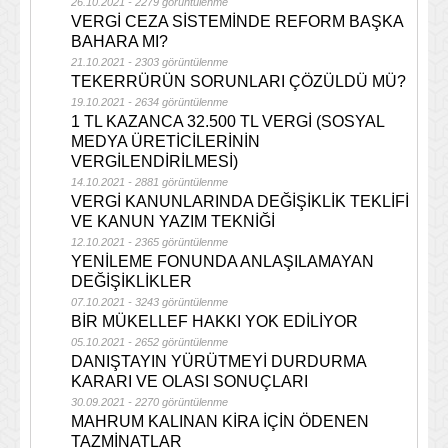
26.10.2021 - 2279 görüntülenme
VERGİ CEZA SİSTEMİNDE REFORM BAŞKA
BAHARA MI?
21.10.2021 - 2303 görüntülenme
TEKERRÜRÜN SORUNLARI ÇÖZÜLDÜ MÜ?
19.10.2021 - 2634 görüntülenme
1 TL KAZANCA 32.500 TL VERGİ (SOSYAL
MEDYA ÜRETİCİLERİNİN
VERGİLENDİRİLMESİ)
14.10.2021 - 2881 görüntülenme
VERGİ KANUNLARINDA DEĞİŞİKLİK TEKLİFİ
VE KANUN YAZIM TEKNİĞİ
12.10.2021 - 2365 görüntülenme
YENİLEME FONUNDA ANLAŞILAMAYAN
DEĞİŞİKLİKLER
07.10.2021 - 3243 görüntülenme
BİR MÜKELLEF HAKKI YOK EDİLİYOR
05.10.2021 - 2652 görüntülenme
DANIŞTAYIN YÜRÜTMEYİ DURDURMA
KARARI VE OLASI SONUÇLARI
30.09.2021 - 2270 görüntülenme
MAHRUM KALINAN KİRA İÇİN ÖDENEN
TAZMİNATLAR