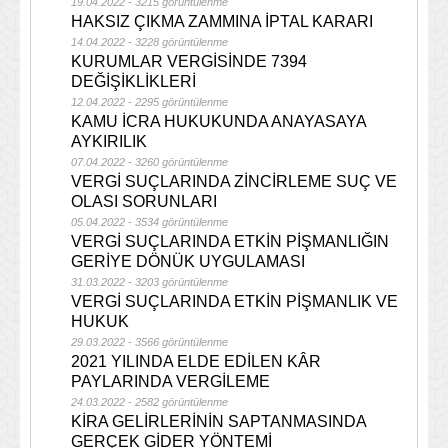
19.04.2022 - 3215 görüntülenme
HAKSIZ ÇIKMA ZAMMINA İPTAL KARARI
14.04.2022 - 3228 görüntülenme
KURUMLAR VERGİSİNDE 7394
DEĞİŞİKLİKLERİ
12.04.2022 - 2295 görüntülenme
KAMU İCRA HUKUKUNDA ANAYASAYA
AYKIRILIK
07.04.2022 - 3260 görüntülenme
VERGİ SUÇLARINDA ZİNCİRLEME SUÇ VE
OLASI SORUNLARI
05.04.2022 - 3534 görüntülenme
VERGİ SUÇLARINDA ETKİN PİŞMANLIĞIN
GERİYE DÖNÜK UYGULAMASI
31.03.2022 - 3203 görüntülenme
VERGİ SUÇLARINDA ETKİN PİŞMANLIK VE
HUKUK
29.03.2022 - 3566 görüntülenme
2021 YILINDA ELDE EDİLEN KÂR
PAYLARINDA VERGİLEME
24.03.2022 - 2582 görüntülenme
KİRA GELİRLERİNİN SAPTANMASINDA
GERÇEK GİDER YÖNTEMİ