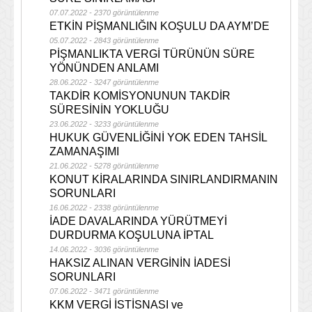
07.07.2022 - 2370 görüntülenme
ETKİN PİŞMANLIĞIN KOŞULU DA AYM’DE
05.07.2022 - 2843 görüntülenme
PİŞMANLIKTA VERGİ TÜRÜNÜN SÜRE
YÖNÜNDEN ANLAMI
28.06.2022 - 3247 görüntülenme
TAKDİR KOMİSYONUNUN TAKDİR
SÜRESİNİN YOKLUĞU
23.06.2022 - 3233 görüntülenme
HUKUK GÜVENLİĞİNİ YOK EDEN TAHSİL
ZAMANAŞIMI
21.06.2022 - 5278 görüntülenme
KONUT KİRALARINDA SINIRLANDIRMANIN
SORUNLARI
16.06.2022 - 2338 görüntülenme
İADE DAVALARINDA YÜRÜTMEYİ
DURDURMA KOŞULUNA İPTAL
14.06.2022 - 3036 görüntülenme
HAKSIZ ALINAN VERGİNİN İADESİ
SORUNLARI
07.06.2022 - 3471 görüntülenme
KKM VERGİ İSTİSNASI ve