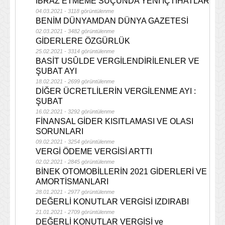
İBRAZ ETMEME SUÇUNDA YENİ İÇTİHATLAR
04.03.2021 - 3118 görüntülenme
BENİM DÜNYAMDAN DÜNYA GAZETESİ
02.03.2021 - 3482 görüntülenme
GİDERLERE ÖZGÜRLÜK
25.02.2021 - 3314 görüntülenme
BASİT USÛLDE VERGİLENDİRİLENLER VE
ŞUBAT AYI
18.02.2021 - 2699 görüntülenme
DİĞER ÜCRETLİLERİN VERGİLENME AYI :
ŞUBAT
16.02.2021 - 3292 görüntülenme
FİNANSAL GİDER KISITLAMASI VE OLASI
SORUNLARI
09.02.2021 - 3254 görüntülenme
VERGİ ÖDEME VERGİSİ ARTTI
02.02.2021 - 2845 görüntülenme
BİNEK OTOMOBİLLERİN 2021 GİDERLERİ VE
AMORTİSMANLARI
28.01.2021 - 2977 görüntülenme
DEĞERLİ KONUTLAR VERGİSİ IZDIRABI
21.01.2021 - 2709 görüntülenme
DEĞERLİ KONUTLAR VERGİSİ ve