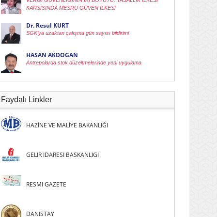
VERGI GÜVENLIGININ IKI BOYUTU: YASALLIK ILKESI
KARSISINDA MESRU GÜVEN ILKESI
Dr. Resul KURT
SGK’ya uzaktan çalışma gün sayısı bildirimi
HASAN AKDOGAN
Antrepolarda stok düzeltmelerinde yeni uygulama
Faydalı Linkler
HAZİNE VE MALİYE BAKANLIĞI
GELIR IDARESI BASKANLIGI
RESMI GAZETE
DANISTAY