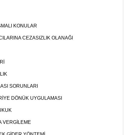
İ
ŞMALI KONULAR
CILARINA CEZASIZLIK OLANAĞI
Rİ
LIK
LASI SORUNLARI
ERİYE DÖNÜK UYGULAMASI
HUKUK
DA VERGİLEME
EK GİDER YÖNTEMİ