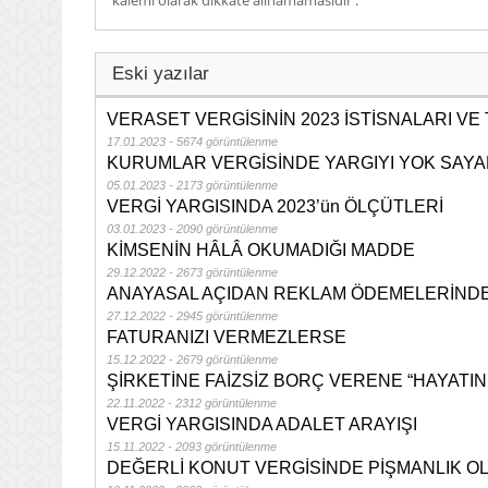
kalemi olarak dikkate alinamamasidir .
Eski yazılar
VERASET VERGİSİNİN 2023 İSTİSNALARI VE
17.01.2023 - 5674 görüntülenme
KURUMLAR VERGİSİNDE YARGIYI YOK SAYA
05.01.2023 - 2173 görüntülenme
VERGİ YARGISINDA 2023’ün ÖLÇÜTLERİ
03.01.2023 - 2090 görüntülenme
KİMSENİN HÂLÂ OKUMADIĞI MADDE
29.12.2022 - 2673 görüntülenme
ANAYASAL AÇIDAN REKLAM ÖDEMELERİND
27.12.2022 - 2945 görüntülenme
FATURANIZI VERMEZLERSE
15.12.2022 - 2679 görüntülenme
ŞİRKETİNE FAİZSİZ BORÇ VERENE “HAYATIN 
22.11.2022 - 2312 görüntülenme
VERGİ YARGISINDA ADALET ARAYIŞI
15.11.2022 - 2093 görüntülenme
DEĞERLİ KONUT VERGİSİNDE PİŞMANLIK O