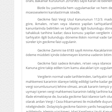
orani, Bakanlar Kurulunun 2010/965 sayili Karari ile belirle
Bizde bu yazimizda hem uygulamacilar ve hem de ögr
müesseselerini karsilastirmak istedik.
Gecikme faizi Vergi Usul Kanununun 112/3. mad
göre, ikmalen, re'sen veya idarece yapilan tarhiyatlar
kanunlarinda belirtilen ve tarhiyatin ilgili bulundugu dön
tahakkuk tarihine kadar; dava konusu yapilan vergilerin 
tarhiyatin ilgili bulundugu döneme iliskin normal vade tar
süreler için gecikme faizi uygulanir.
Gecikme Zammi ise 6183 sayili Amme Alacaklarin
ödeme müddeti içinde ödenmeyen kismina vadenin bitim ta
Gecikme faizi sadece ikmalen, re’sen veya idarece 
Kanuna göre takip edilen tüm kamu alacaklari için uygulam
Vergilerin normal vade tarihlerinden, tarhiyatin t
mahkemesi kararinin idareye teblig edildigi tarihe kadar ge
vergi sorumlusunun) lehine olmasi, ancak kararin temyiz
uymayi içeren vergi mahkemesi kararinin teblig tarihine ka
ifade etmekteyse de, burada gecikme faizi idarece tarh o
olarak anilan Vergi / Ceza ihbarnamesi ile mükellefe duyuru
niteligindedir. Dolayisiyla gecikme faizinin yanlis hesaplan
açildiginda, islemin yürütmesi, Idari Yargilama Usulü Kan