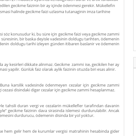
edilen gecikme faizinin bir ay içinde ödenmesi gerekir. Mükellefin
masi halinde gecikme faizi uzlasma tutanaginin imza tarihine
i söz konusudur ki, bu süre için gecikme faizi veya gecikme zammi
resinin, bir baska deyisle vadesinin doldugu tarihten, ödemenin
denin doldugu tarihi izleyen günden itibaren baslanir ve ödemenin
y kesirleri dikkate alinmaz. Gecikme zammi ise, gecikilen her ay
asi yapilir. Günlük faiz olarak aylik faizinin otuzda biri esas alinir.
a karsilik vadesinde ödenmeyen cezalar için gecikme zammi
gi cezasi disindaki diger cezalar için gecikme zammi hesaplanmaz.
e tahsili duran vergi ve cezalarin mükellefler tarafindan davanin
” gecikme faizinin dava sirasinda islemesi durdurulabilir. Ancak
lemesini durdurucu, ödemenin disinda bir yol yoktur.
em gelir hem de kurumlar vergisi matrahinin hesabinda gider