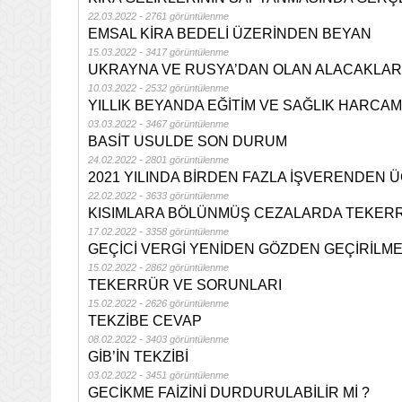
22.03.2022 - 2761 görüntülenme
EMSAL KİRA BEDELİ ÜZERİNDEN BEYAN
15.03.2022 - 3417 görüntülenme
UKRAYNA VE RUSYA’DAN OLAN ALACAKLAR
10.03.2022 - 2532 görüntülenme
YILLIK BEYANDA EĞİTİM VE SAĞLIK HARCAMA
03.03.2022 - 3467 görüntülenme
BASİT USULDE SON DURUM
24.02.2022 - 2801 görüntülenme
2021 YILINDA BİRDEN FAZLA İŞVERENDEN 
22.02.2022 - 3633 görüntülenme
KISIMLARA BÖLÜNMÜŞ CEZALARDA TEKER
17.02.2022 - 3358 görüntülenme
GEÇİCİ VERGİ YENİDEN GÖZDEN GEÇİRİLME
15.02.2022 - 2862 görüntülenme
TEKERRÜR VE SORUNLARI
15.02.2022 - 2626 görüntülenme
TEKZİBE CEVAP
08.02.2022 - 3403 görüntülenme
GİB’İN TEKZİBİ
03.02.2022 - 3451 görüntülenme
GECİKME FAİZİNİ DURDURULABİLİR Mİ ?