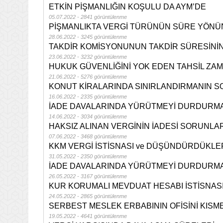
ETKİN PİŞMANLIĞIN KOŞULU DA AYM’DE
05.07.2022 - 2841 görüntülenme
PİŞMANLIKTA VERGİ TÜRÜNÜN SÜRE YÖNÜ
28.06.2022 - 3245 görüntülenme
TAKDİR KOMİSYONUNUN TAKDİR SÜRESİNİ
23.06.2022 - 3232 görüntülenme
HUKUK GÜVENLİĞİNİ YOK EDEN TAHSİL ZAM
21.06.2022 - 5276 görüntülenme
KONUT KİRALARINDA SINIRLANDIRMANIN S
16.06.2022 - 2335 görüntülenme
İADE DAVALARINDA YÜRÜTMEYİ DURDURMA
14.06.2022 - 3034 görüntülenme
HAKSIZ ALINAN VERGİNİN İADESİ SORUNLAR
07.06.2022 - 3468 görüntülenme
KKM VERGİ İSTİSNASI ve DÜŞÜNDÜRDÜKLE
31.05.2022 - 2350 görüntülenme
İADE DAVALARINDA YÜRÜTMEYİ DURDURMA
26.05.2022 - 3167 görüntülenme
KUR KORUMALI MEVDUAT HESABI İSTİSNAS
24.05.2022 - 2865 görüntülenme
SERBEST MESLEK ERBABININ OFİSİNİ KISM
19.05.2022 - 4641 görüntülenme