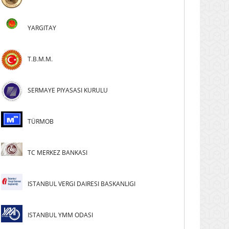
YARGITAY
T.B.M.M.
SERMAYE PIYASASI KURULU
TÜRMOB
TC MERKEZ BANKASI
ISTANBUL VERGI DAIRESI BASKANLIGI
ISTANBUL YMM ODASI