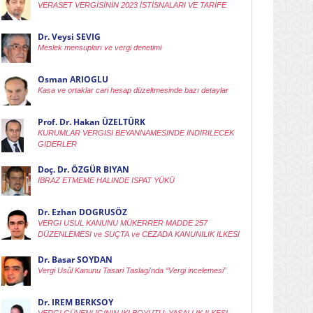
VERASET VERGİSİNİN 2023 İSTİSNALARI VE TARİFE
Dr. Veysi SEVIG
Meslek mensupları ve vergi denetimi
Osman ARIOGLU
Kasa ve ortaklar cari hesap düzeltmesinde bazı detaylar
Prof. Dr. Hakan ÜZELTÜRK
KURUMLAR VERGISI BEYANNAMESINDE INDIRILECEK
GIDERLER
Doç. Dr. ÖZGÜR BIYAN
IBRAZ ETMEME HALINDE ISPAT YÜKÜ
Dr. Ezhan DOGRUSÖZ
VERGI USUL KANUNU MÜKERRER MADDE 257
DÜZENLEMESI ve SUÇTA ve CEZADA KANUNILIK ILKESI
Dr. Basar SOYDAN
Vergi Usûl Kanunu Tasari Taslagi'nda “Vergi incelemesi”
Dr. IREM BERKSOY