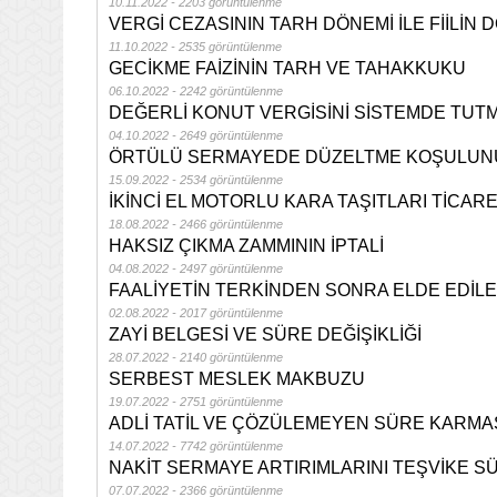
10.11.2022 - 2203 görüntülenme
VERGİ CEZASININ TARH DÖNEMİ İLE FİİLİN D
11.10.2022 - 2535 görüntülenme
GECİKME FAİZİNİN TARH VE TAHAKKUKU
06.10.2022 - 2242 görüntülenme
DEĞERLİ KONUT VERGİSİNİ SİSTEMDE TUTM
04.10.2022 - 2649 görüntülenme
ÖRTÜLÜ SERMAYEDE DÜZELTME KOŞULUNU
15.09.2022 - 2534 görüntülenme
İKİNCİ EL MOTORLU KARA TAŞITLARI TİCAR
18.08.2022 - 2466 görüntülenme
HAKSIZ ÇIKMA ZAMMININ İPTALİ
04.08.2022 - 2497 görüntülenme
FAALİYETİN TERKİNDEN SONRA ELDE EDİL
02.08.2022 - 2017 görüntülenme
ZAYİ BELGESİ VE SÜRE DEĞİŞİKLİĞİ
28.07.2022 - 2140 görüntülenme
SERBEST MESLEK MAKBUZU
19.07.2022 - 2751 görüntülenme
ADLİ TATİL VE ÇÖZÜLEMEYEN SÜRE KARMA
14.07.2022 - 7742 görüntülenme
NAKİT SERMAYE ARTIRIMLARINI TEŞVİKE S
07.07.2022 - 2366 görüntülenme