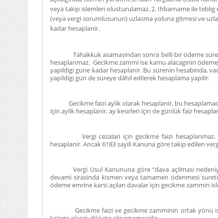
veya takip islemleri olusturulamaz. 2. Ihbarname ile teblig 
(veya vergi sorumlusunun) uzlasma yoluna gitmesi ve uzlas
kadar hesaplanir.
Tahakkuk asamasindan sonra belli bir ödeme süres
hesaplanmaz. Gecikme zammi ise kamu alacaginin ödeme sü
yapildigi güne kadar hesaplanir. Bu sürenin hesabinda, va
yapildigi gün de süreye dâhil edilerek hesaplama yapilir.
Gecikme faizi aylik olarak hesaplanir, bu hesaplamada a
için aylik hesaplanir, ay kesirleri için de günlük faiz hesaplam
Vergi cezalari için gecikme faizi hesaplanmaz. Bun
hesaplanir. Ancak 6183 sayili Kanuna göre takip edilen ver
Vergi Usul Kanununa göre “dava açilmasi nedeniyl
devami sirasinda kismen veya tamamen ödenmesi suretiyle
ödeme emrine karsi açilan davalar için gecikme zammin is
Gecikme faizi ve gecikme zamminin ortak yönü ise h