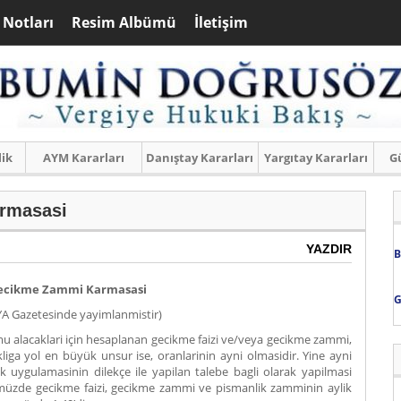
 Notları
Resim Albümü
İletişim
lik
AYM Kararları
Danıştay Kararları
Yargıtay Kararları
Gü
rmasasi
YAZDIR
B
Gecikme Zammi Karmasasi
G
YA Gazetesinde yayimlanmistir)
acaklari için hesaplanan gecikme faizi ve/veya gecikme zammi,
liga yol en büyük unsur ise, oranlarinin ayni olmasidir. Yine ayni
k uygulamasinin dilekçe ile yapilan talebe bagli olarak yapilmasi
ümüzde gecikme faizi, gecikme zammi ve pismanlik zamminin aylik