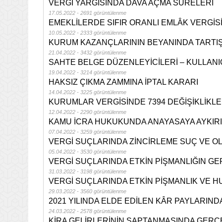
VERGİ YARGISINDA DAVA AÇMA SÜRELERİ
17.05.2022 - 2691 görüntülenme
EMEKLİLERDE SIFIR ORANLI EMLÂK VERGİS
10.05.2022 - 2333 görüntülenme
KURUM KAZANÇLARININ BEYANINDA TARTI
21.04.2022 - 3432 görüntülenme
SAHTE BELGE DÜZENLEYİCİLERİ – KULLANI
19.04.2022 - 3214 görüntülenme
HAKSIZ ÇIKMA ZAMMINA İPTAL KARARI
14.04.2022 - 3225 görüntülenme
KURUMLAR VERGİSİNDE 7394 DEĞİŞİKLİKLE
12.04.2022 - 2290 görüntülenme
KAMU İCRA HUKUKUNDA ANAYASAYA AYKIRI
07.04.2022 - 3259 görüntülenme
VERGİ SUÇLARINDA ZİNCİRLEME SUÇ VE O
05.04.2022 - 3530 görüntülenme
VERGİ SUÇLARINDA ETKİN PİŞMANLIĞIN G
31.03.2022 - 3198 görüntülenme
VERGİ SUÇLARINDA ETKİN PİŞMANLIK VE 
29.03.2022 - 3560 görüntülenme
2021 YILINDA ELDE EDİLEN KÂR PAYLARIN
24.03.2022 - 2578 görüntülenme
KİRA GELİRLERİNİN SAPTANMASINDA GERÇ