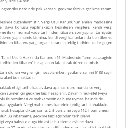
nen yüzde 1,40’dir.
enciler nezdinde pek karisan gecikme faizi ve gecikme zammi
desinde düzenlenmistir. Vergi Usul Kanununun anilan maddesine
da, dava konusu yapilmaksizin kesinlesen vergilere, kendi vergi
eme iliskin normal vade tarihinden itibaren, son yapilan tarhiyatin
ödeme yapilmamis kismina, kendi vergi kanunlarinda belirtilen ve
ihinden itibaren, yargi organi kararinin teblig tarihine kadar geçen
in Tahsil Usulü Hakkinda Kanunun 51. Madesinde “amme alacaginin
rihinden itibaren” hesaplanan faiz olarak düzenlenmistir.
tarh olunan vergiler için hesaplanirken, gecikme zammi 6183 sayili
a alani bulmaktadir.
ahakkuk ettigi tarihe kadar, dava açilmasi durumunda ise vergi
çen süreler için gecikme faizi hesaplanir. Davanin mükellef (veya
 yolu ile bozulmasi ve mahkemenin de buna uymasi halinde de
dar uygulanir. Vergi mahkemesi kararinin teblig tarihi tahakkuku
lunarak hesaplandiktan sonra, 2. ihbarname veya 112 ihbarnamesi
lur. Bu ihbarname, gecikme faizi açisindan tarh islemi
digi veya haksiz oldugu iddiasi ile bu islem aleyhine dava
ununun 27. maddesi uyarinca kendiliginden durur ve artik tahakkuk