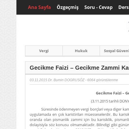
Ana Sayfa
Özgeçmiş
Soru - Cevap
Ders
Vergi
Hukuk
Sosyal Güven
Gecikme Faizi – Gecikme Zammi Ka
03.11.2015
Dr. Bumin DOGRUSÖZ
- 6064 görüntülenme
Gecikme Faizi – 
(3.11.2015 tarihli DÜN
Süresinde ödenmeyen vergi borçlari veya diger kamu al
uygulamada en çok karistirilan müesseselerdir. Bu karisik
oranda olan pismanlik zammi için bu karisiklik, pismanli
dolayisiyla söz konusu olmamaktadir. Bilindigi gibi gün