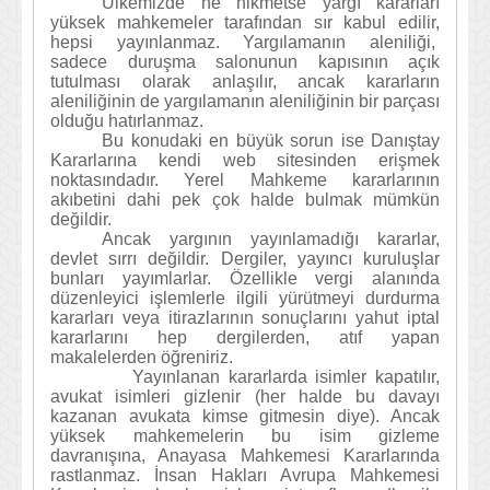
Ülkemizde ne hikmetse yargı kararları
yüksek mahkemeler tarafından sır kabul edilir,
hepsi yayınlanmaz. Yargılamanın aleniliği,
sadece duruşma salonunun kapısının açık
tutulması olarak anlaşılır, ancak kararların
aleniliğinin de yargılamanın aleniliğinin bir parçası
olduğu hatırlanmaz.
Bu konudaki en büyük sorun ise Danıştay
Kararlarına kendi web sitesinden erişmek
noktasındadır. Yerel Mahkeme kararlarının
akıbetini dahi pek çok halde bulmak mümkün
değildir.
Ancak yargının yayınlamadığı kararlar,
devlet sırrı değildir. Dergiler, yayıncı kuruluşlar
bunları yayımlarlar. Özellikle vergi alanında
düzenleyici işlemlerle ilgili yürütmeyi durdurma
kararları veya itirazlarının sonuçlarını yahut iptal
kararlarını hep dergilerden, atıf yapan
makalelerden öğreniriz.
Yayınlanan kararlarda isimler kapatılır,
avukat isimleri gizlenir (her halde bu davayı
kazanan avukata kimse gitmesin diye). Ancak
yüksek mahkemelerin bu isim gizleme
davranışına, Anayasa Mahkemesi Kararlarında
rastlanmaz. İnsan Hakları Avrupa Mahkemesi