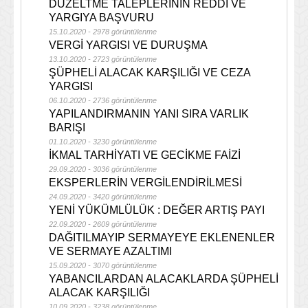
DÜZELTME TALEPLERİNİN REDDİ VE
YARGIYA BAŞVURU
15.10.2020 - 2978 görüntülenme
VERGİ YARGISI VE DURUŞMA
13.10.2020 - 2723 görüntülenme
ŞÜPHELİ ALACAK KARŞILIĞI VE CEZA
YARGISI
06.10.2020 - 2736 görüntülenme
YAPILANDIRMANIN YANI SIRA VARLIK
BARIŞI
01.10.2020 - 3230 görüntülenme
İKMAL TARHİYATI VE GECİKME FAİZİ
29.09.2020 - 3036 görüntülenme
EKSPERLERİN VERGİLENDİRİLMESİ
24.09.2020 - 3420 görüntülenme
YENİ YÜKÜMLÜLÜK : DEĞER ARTIŞ PAYI
22.09.2020 - 2609 görüntülenme
DAĞITILMAYIP SERMAYEYE EKLENENLER
VE SERMAYE AZALTIMI
15.09.2020 - 3070 görüntülenme
YABANCILARDAN ALACAKLARDA ŞÜPHELİ
ALACAK KARŞILIĞI
10.09.2020 - 3238 görüntülenme