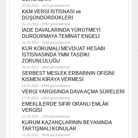
07.06.2022 - 3471 görüntülenme
KKM VERGİ İSTİSNASI ve
DÜŞÜNDÜRDÜKLERİ
31.05.2022 - 2352 görüntülenme
İADE DAVALARINDA YÜRÜTMEYİ
DURDURMAYA TEMİNAT ENGELİ
26.05.2022 - 3168 görüntülenme
KUR KORUMALI MEVDUAT HESABI
İSTİSNASINDA YMM TASDİKİ
ZORUNLULUĞU
24.05.2022 - 2868 görüntülenme
SERBEST MESLEK ERBABININ OFİSİNİ
KISMEN KİRAYA VERMESİ
19.05.2022 - 4644 görüntülenme
VERGİ YARGISINDA DAVA AÇMA SÜRELERİ
17.05.2022 - 2694 görüntülenme
EMEKLİLERDE SIFIR ORANLI EMLÂK
VERGİSİ
10.05.2022 - 2334 görüntülenme
KURUM KAZANÇLARININ BEYANINDA
TARTIŞMALI KONULAR
21.04.2022 - 3434 görüntülenme