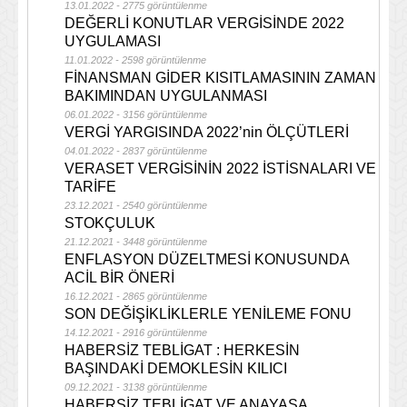
13.01.2022 - 2775 görüntülenme
DEĞERLİ KONUTLAR VERGİSİNDE 2022
UYGULAMASI
11.01.2022 - 2598 görüntülenme
FİNANSMAN GİDER KISITLAMASININ ZAMAN
BAKIMINDAN UYGULANMASI
06.01.2022 - 3156 görüntülenme
VERGİ YARGISINDA 2022’nin ÖLÇÜTLERİ
04.01.2022 - 2837 görüntülenme
VERASET VERGİSİNİN 2022 İSTİSNALARI VE
TARİFE
23.12.2021 - 2540 görüntülenme
STOKÇULUK
21.12.2021 - 3448 görüntülenme
ENFLASYON DÜZELTMESİ KONUSUNDA
ACİL BİR ÖNERİ
16.12.2021 - 2865 görüntülenme
SON DEĞİŞİKLİKLERLE YENİLEME FONU
14.12.2021 - 2916 görüntülenme
HABERSİZ TEBLİGAT : HERKESİN
BAŞINDAKİ DEMOKLESİN KILICI
09.12.2021 - 3138 görüntülenme
HABERSİZ TEBLİGAT VE ANAYASA