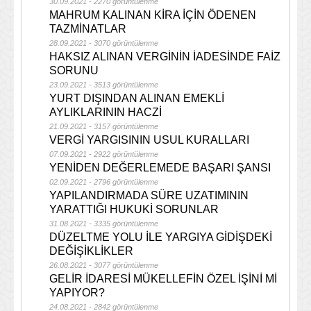
30.09.2021 - 2270 görüntülenme
MAHRUM KALINAN KİRA İÇİN ÖDENEN
TAZMİNATLAR
28.09.2021 - 3070 görüntülenme
HAKSIZ ALINAN VERGİNİN İADESİNDE FAİZ
SORUNU
23.09.2021 - 3513 görüntülenme
YURT DIŞINDAN ALINAN EMEKLİ
AYLIKLARININ HACZİ
21.09.2021 - 3157 görüntülenme
VERGİ YARGISININ USUL KURALLARI
07.09.2021 - 2922 görüntülenme
YENİDEN DEĞERLEMEDE BAŞARI ŞANSI
02.09.2021 - 2796 görüntülenme
YAPILANDIRMADA SÜRE UZATIMININ
YARATTIĞI HUKUKİ SORUNLAR
31.08.2021 - 3335 görüntülenme
DÜZELTME YOLU İLE YARGIYA GİDİŞDEKİ
DEĞİŞİKLİKLER
26.08.2021 - 3077 görüntülenme
GELİR İDARESİ MÜKELLEFİN ÖZEL İŞİNİ Mİ
YAPIYOR?
24.08.2021 - 2842 görüntülenme