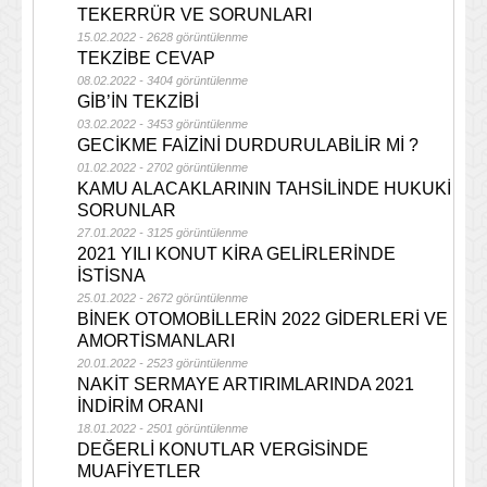
TEKERRÜR VE SORUNLARI
15.02.2022 - 2628 görüntülenme
TEKZİBE CEVAP
08.02.2022 - 3404 görüntülenme
GİB’İN TEKZİBİ
03.02.2022 - 3453 görüntülenme
GECİKME FAİZİNİ DURDURULABİLİR Mİ ?
01.02.2022 - 2702 görüntülenme
KAMU ALACAKLARININ TAHSİLİNDE HUKUKİ
SORUNLAR
27.01.2022 - 3125 görüntülenme
2021 YILI KONUT KİRA GELİRLERİNDE
İSTİSNA
25.01.2022 - 2672 görüntülenme
BİNEK OTOMOBİLLERİN 2022 GİDERLERİ VE
AMORTİSMANLARI
20.01.2022 - 2523 görüntülenme
NAKİT SERMAYE ARTIRIMLARINDA 2021
İNDİRİM ORANI
18.01.2022 - 2501 görüntülenme
DEĞERLİ KONUTLAR VERGİSİNDE
MUAFİYETLER