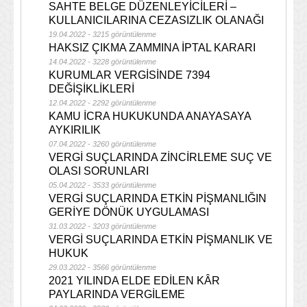
SAHTE BELGE DÜZENLEYİCİLERİ –
KULLANICILARINA CEZASIZLIK OLANAĞI
19.04.2022 - 3215 görüntülenme
HAKSIZ ÇIKMA ZAMMINA İPTAL KARARI
14.04.2022 - 3228 görüntülenme
KURUMLAR VERGİSİNDE 7394
DEĞİŞİKLİKLERİ
12.04.2022 - 2292 görüntülenme
KAMU İCRA HUKUKUNDA ANAYASAYA
AYKIRILIK
07.04.2022 - 3260 görüntülenme
VERGİ SUÇLARINDA ZİNCİRLEME SUÇ VE
OLASI SORUNLARI
05.04.2022 - 3533 görüntülenme
VERGİ SUÇLARINDA ETKİN PİŞMANLIĞIN
GERİYE DÖNÜK UYGULAMASI
31.03.2022 - 3203 görüntülenme
VERGİ SUÇLARINDA ETKİN PİŞMANLIK VE
HUKUK
29.03.2022 - 3566 görüntülenme
2021 YILINDA ELDE EDİLEN KÂR
PAYLARINDA VERGİLEME