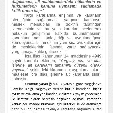
dağıtılması, alt mahkemelerdeki hâkimlerin ve
hükümetlerin kanuna uymasını sağlamada
kritik önem taşır
.”
Yargı kararlarına erişimin ve kararların
aleniliğinin sağlanması, yargının kamuoyu,
meslek mensupları ile doktrin tarafından
izlenmesinin ve bu yolla kararlar incelenerek
hukukun gelişimine katkıda bulunulmasının,
kanunların nasıl anlaşıldığı ve uygulandığının
kamuoyunca bilinmesinin yanı sıra avukatlar için
de mesleklerinin ifasında yarar sağlayacak,
yargılamaya kalite getirecektir.
İcra İflas Kanununun 14. maddesine 4949
sayılı kanunla eklenen, “
Yargıtay, icra ve iflâs
işlerine ait kararların tamamını düzenli olarak
yayımlar”
şeklindeki fıkranın da uygulama alanı,
maalesef icra iflas işlerine ait kararlarla sınırlı
kalmıştır.
Durumun yarattığı hukuk yarasını göre Yargıçlar ve
Savcılar Birliği, Yargıtay'ca verilen bütün kararların, hiçbir
ayrım ve ayıklama yapılmadan, elektronik yayım yöntemleri
ile ücretsiz olarak herkesin erişimine açılması, kararların
kanun adı, madde numarası gibi kriterler ile de aramalara
hazır bulundurulması talebiyle Yargıtay’a başvurmuş, red