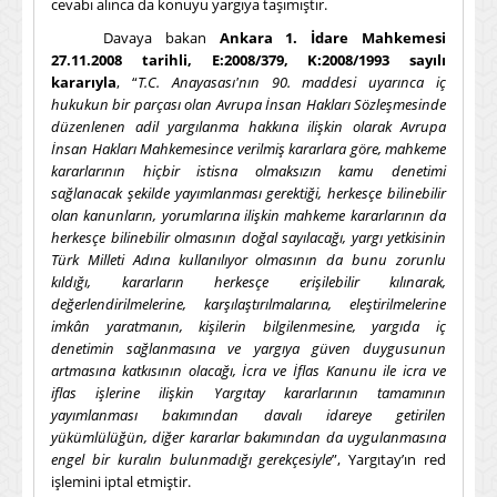
cevabı alınca da konuyu yargıya taşımıştır.
Davaya bakan
Ankara 1. İdare Mahkemesi
27.11.2008 tarihli, E:2008/379, K:2008/1993 sayılı
kararıyla
, “
T.C. Anayasası'nın 90. maddesi uyarınca iç
hukukun bir parçası olan Avrupa İnsan Hakları Sözleşmesinde
düzenlenen adil yargılanma hakkına ilişkin olarak Avrupa
İnsan Hakları Mahkemesince verilmiş kararlara göre, mahkeme
kararlarının hiçbir istisna olmaksızın kamu denetimi
sağlanacak şekilde yayımlanması gerektiği, herkesçe bilinebilir
olan kanunların, yorumlarına ilişkin mahkeme kararlarının da
herkesçe bilinebilir olmasının doğal sayılacağı, yargı yetkisinin
Türk Milleti Adına kullanılıyor olmasının da bunu zorunlu
kıldığı, kararların herkesçe erişilebilir kılınarak,
değerlendirilmelerine, karşılaştırılmalarına, eleştirilmelerine
imkân yaratmanın, kişilerin bilgilenmesine, yargıda iç
denetimin sağlanmasına ve yargıya güven duygusunun
artmasına katkısının olacağı, İcra ve İflas Kanunu ile icra ve
iflas işlerine ilişkin Yargıtay kararlarının tamamının
yayımlanması bakımından davalı idareye getirilen
yükümlülüğün, diğer kararlar bakımından da uygulanmasına
engel bir kuralın bulunmadığı gerekçesiyle
”, Yargıtay’ın red
işlemini iptal etmiştir.