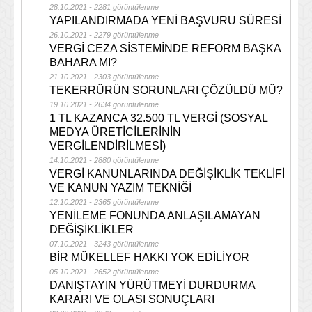
28.10.2021 - 2281 görüntülenme
YAPILANDIRMADA YENİ BAŞVURU SÜRESİ
26.10.2021 - 2279 görüntülenme
VERGİ CEZA SİSTEMİNDE REFORM BAŞKA
BAHARA MI?
21.10.2021 - 2303 görüntülenme
TEKERRÜRÜN SORUNLARI ÇÖZÜLDÜ MÜ?
19.10.2021 - 2634 görüntülenme
1 TL KAZANCA 32.500 TL VERGİ (SOSYAL
MEDYA ÜRETİCİLERİNİN
VERGİLENDİRİLMESİ)
14.10.2021 - 2880 görüntülenme
VERGİ KANUNLARINDA DEĞİŞİKLİK TEKLİFİ
VE KANUN YAZIM TEKNİĞİ
12.10.2021 - 2365 görüntülenme
YENİLEME FONUNDA ANLAŞILAMAYAN
DEĞİŞİKLİKLER
07.10.2021 - 3243 görüntülenme
BİR MÜKELLEF HAKKI YOK EDİLİYOR
05.10.2021 - 2652 görüntülenme
DANIŞTAYIN YÜRÜTMEYİ DURDURMA
KARARI VE OLASI SONUÇLARI