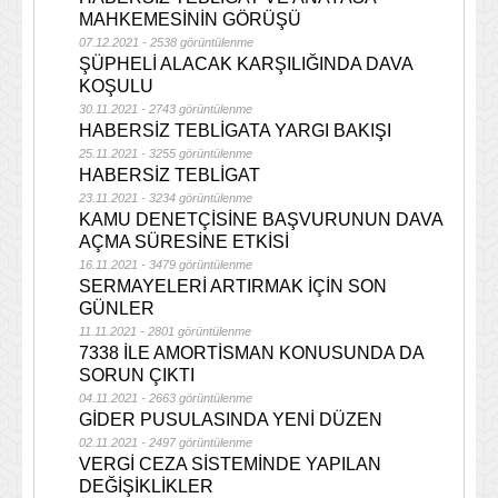
MAHKEMESİNİN GÖRÜŞÜ
07.12.2021 - 2538 görüntülenme
ŞÜPHELİ ALACAK KARŞILIĞINDA DAVA
KOŞULU
30.11.2021 - 2743 görüntülenme
HABERSİZ TEBLİGATA YARGI BAKIŞI
25.11.2021 - 3255 görüntülenme
HABERSİZ TEBLİGAT
23.11.2021 - 3234 görüntülenme
KAMU DENETÇİSİNE BAŞVURUNUN DAVA
AÇMA SÜRESİNE ETKİSİ
16.11.2021 - 3479 görüntülenme
SERMAYELERİ ARTIRMAK İÇİN SON
GÜNLER
11.11.2021 - 2801 görüntülenme
7338 İLE AMORTİSMAN KONUSUNDA DA
SORUN ÇIKTI
04.11.2021 - 2663 görüntülenme
GİDER PUSULASINDA YENİ DÜZEN
02.11.2021 - 2497 görüntülenme
VERGİ CEZA SİSTEMİNDE YAPILAN
DEĞİŞİKLİKLER