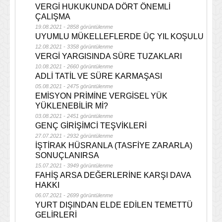
VERGİ HUKUKUNDA DÖRT ÖNEMLİ
ÇALIŞMA
19.08.2021 - 2858 görüntülenme
UYUMLU MÜKELLEFLERDE ÜÇ YIL KOŞULU
12.08.2021 - 3358 görüntülenme
VERGİ YARGISINDA SÜRE TUZAKLARI
10.08.2021 - 2660 görüntülenme
ADLİ TATİL VE SÜRE KARMAŞASI
05.08.2021 - 2475 görüntülenme
EMİSYON PRİMİNE VERGİSEL YÜK
YÜKLENEBİLİR Mİ?
03.08.2021 - 2451 görüntülenme
GENÇ GİRİŞİMCİ TEŞVİKLERİ
27.07.2021 - 2932 görüntülenme
İŞTİRAK HÜSRANLA (TASFİYE ZARARLA)
SONUÇLANIRSA
15.07.2021 - 3949 görüntülenme
FAHİŞ ARSA DEĞERLERİNE KARŞI DAVA
HAKKI
06.07.2021 - 2699 görüntülenme
YURT DIŞINDAN ELDE EDİLEN TEMETTÜ
GELİRLERİ