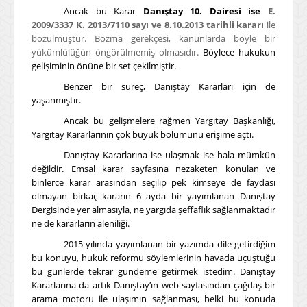
Ancak bu Karar
Danıştay 10. Dairesi ise
E.
2009/3337 K. 2013/7110 sayı ve 8.10.2013 tarihli kararı
ile
bozulmuştur. Bozma gerekçesi, kanunlarda böyle bir
yükümlülüğün öngörülmemiş olmasıdır.
Böylece hukukun
gelişiminin önüne bir set çekilmiştir.
Benzer bir süreç, Danıştay Kararları için de
yaşanmıştır.
Ancak bu gelişmelere rağmen Yargıtay Başkanlığı,
Yargıtay Kararlarının çok büyük bölümünü erişime açtı.
Danıştay Kararlarına ise ulaşmak ise hala mümkün
değildir. Emsal karar sayfasına nezaketen konulan ve
binlerce karar arasından seçilip pek kimseye de faydası
olmayan birkaç kararın 6 ayda bir yayımlanan Danıştay
Dergisinde yer almasıyla, ne yargıda şeffaflık sağlanmaktadır
ne de kararların aleniliği.
2015 yılında yayımlanan bir yazımda dile getirdiğim
bu konuyu, hukuk reformu söylemlerinin havada uçuştuğu
bu günlerde tekrar gündeme getirmek istedim. Danıştay
Kararlarına da artık Danıştay’ın web sayfasından çağdaş bir
arama motoru ile ulaşımın sağlanması, belki bu konuda