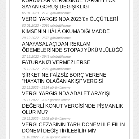
KURUMLAR VERGİSİNDE YARGIYI YOK
SAYAN GÖRÜŞ DEĞİŞİKLİĞİ
05.01.2023 - 2176 görüntülenme
VERGİ YARGISINDA 2023’ün ÖLÇÜTLERİ
03.01.2023 - 2093 görüntülenme
KİMSENİN HÂLÂ OKUMADIĞI MADDE
29.12.2022 - 2676 görüntülenme
ANAYASAL AÇIDAN REKLAM
ÖDEMELERİNDE STOPAJ YÜKÜMLÜLÜĞÜ
27.12.2022 - 2949 görüntülenme
FATURANIZI VERMEZLERSE
15.12.2022 - 2682 görüntülenme
ŞİRKETİNE FAİZSİZ BORÇ VERENE
“HAYATIN OLAĞAN AKIŞI” VERGİSİ
22.11.2022 - 2314 görüntülenme
VERGİ YARGISINDA ADALET ARAYIŞI
15.11.2022 - 2097 görüntülenme
DEĞERLİ KONUT VERGİSİNDE PİŞMANLIK
OLUR MU?
10.11.2022 - 2208 görüntülenme
VERGİ CEZASININ TARH DÖNEMİ İLE FİİLİN
DÖNEMİ DEĞİŞTİRİLEBİLİR Mİ?
11.10.2022 - 2536 görüntülenme