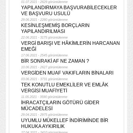
01.07.2021 - 2629 görüntülenme
YAPILANDIRMAYA BAŞVURABİLECEKLER
VE BAŞVURU USULÜ
29.06.2021 - 2280 görüntülenme
KESİNLEŞMEMİŞ BORÇLARIN
YAPILANDIRILMASI
22.06.2021 - 3175 görüntülenme
VERGİ BARIŞI VE HÂKİMLERİN HARCANAN
EMEĞİ
17.06.2021 - 2545 görüntülenme
BİR SONRAKİ AF NE ZAMAN ?
10.06.2021 - 2627 görüntülenme
VERGİDEN MUAF VAKIFLARIN BİNALARI
03.06.2021 - 3731 görüntülenme
TEK KONUTLU EMEKLİLER VE EMLÂK
VERGİSİ MUAFİYETİ
11.05.2021 - 3590 görüntülenme
İHRACATÇILARIN GÖTÜRÜ GİDER
MÜCADELESİ
29.04.2021 - 2975 görüntülenme
UYUMLU MÜKELLEF İNDİRİMİNDE BİR
HUKUKA AYKIRILIK
27.04.2021 - 2410 görüntülenme