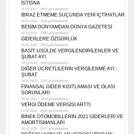
İSTİSNA
11.03.2021 - 2920 görüntülenme
İBRAZ ETMEME SUÇUNDA YENİ İÇTİHATLAR
04.03.2021 - 3118 görüntülenme
BENİM DÜNYAMDAN DÜNYA GAZETESİ
02.03.2021 - 3482 görüntülenme
GİDERLERE ÖZGÜRLÜK
25.02.2021 - 3314 görüntülenme
BASİT USÛLDE VERGİLENDİRİLENLER VE
ŞUBAT AYI
18.02.2021 - 2699 görüntülenme
DİĞER ÜCRETLİLERİN VERGİLENME AYI :
ŞUBAT
16.02.2021 - 3292 görüntülenme
FİNANSAL GİDER KISITLAMASI VE OLASI
SORUNLARI
09.02.2021 - 3254 görüntülenme
VERGİ ÖDEME VERGİSİ ARTTI
02.02.2021 - 2845 görüntülenme
BİNEK OTOMOBİLLERİN 2021 GİDERLERİ VE
AMORTİSMANLARI
28.01.2021 - 2977 görüntülenme