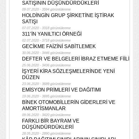
SATIŞININ DÜŞÜNDÜRDÜKLERİ
09.07.2020 - 3594 görüntülenme
HOLDİNGİN GRUP ŞİRKETİNE İŞTİRAK
SATIŞI
07.07.2020 - 3318 görüntülenme
311’İN YANILTICI ÖRNEĞİ
02.07.2020 - 3718 görüntülenme
GECİKME FAİZİNİ SABİTLEMEK
30.06.2020 - 3446 görüntülenme
DEFTER VE BELGELERİ İBRAZ ETMEME FİİLİ
25.06.2020 - 3436 görüntülenme
İŞYERİ KİRA SÖZLEŞMELERİNDE YENİ
DÜZEN
23.06.2020 - 3689 görüntülenme
EMİSYON PRİMLERİ VE DAĞITIMI
19.06.2020 - 3695 görüntülenme
BİNEK OTOMOBİLLERİN GİDERLERİ VE
AMORTİSMANLAR
09.06.2020 - 3420 görüntülenme
FARKLI BİR BAYRAM VE
DÜŞÜNDÜRDÜKLERİ
28.05.2020 - 2890 görüntülenme