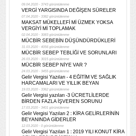
09.04.2020 - 3743 görüntülenme
VERGİ YARGISINDA DEĞİŞEN SÜRELER
07.04.2020 - 3382 görüntülenme
MAKSAT MÜKELLEFİ Mİ ÜZMEK YOKSA
VERGİYİ Mİ TOPLAMAK
02.04.2020 - 3083 görüntülenme
MÜCBİR SEBEBİN DÜŞÜNDÜRDÜKLERİ
31.03.2020 - 4056 görüntülenme
MÜCBİR SEBEP TEBLİĞİ VE SORUNLARI
26.03.2020 - 3015 görüntülenme
MÜCBİR SEBEP NİYE VAR ?
24.03.2020 - 3455 görüntülenme
Gelir Vergisi Yazıları - 4 EĞİTİM VE SAĞLIK
HARCAMALARI VE YILLIK BEYAN
19.03.2020 - 3362 görüntülenme
Gelir Vergisi yazıları -3 ÜCRETLİLERDE
BİRDEN FAZLA İŞVEREN SORUNU
17.03.2020 - 3401 görüntülenme
Gelir Vergisi Yazıları 2 : KİRA GELİRLERİNİN
BEYANINDA GİDERLER
12.03.2020 - 0 görüntülenme
Gelir Vergisi Yazıları 1 : 2019 YILI KONUT KİRA