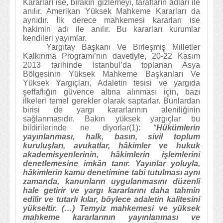
Kararları ise, bırakın gizlemeyi, tarafların adları ile
anılır. Amerikan Yüksek Mahkeme Kararları da
aynıdır. İlk derece mahkemesi kararları ise
hakimin adı ile anılır. Bu kararları kurumlar
kendileri yayımlar.
Yargıtay Başkanı Ve Birleşmiş Milletler
Kalkınma Programı’nın davetiyle, 20-22 Kasım
2013 tarihinde İstanbul’da toplanan Asya
Bölgesinin Yüksek Mahkeme Başkanları Ve
Yüksek Yargıçları, Adaletin tesisi ve yargıda
şeffaflığın güvence altına alınması için, bazı
ilkeleri temel gerekler olarak saptarlar. Bunlardan
birisi de yargı kararlarının aleniliğinin
sağlanmasıdır. Bakın yüksek yargıçlar bu
bildirilerinde ne diyorlar(1): “
Hükümlerin
yayınlanması, halk, basın, sivil toplum
kuruluşları, avukatlar, hâkimler ve hukuk
akademisyenlerinin, hâkimlerin işlemlerini
denetlemesine imkân tanır. Yayınlar yoluyla,
hâkimlerin kamu denetimine tabi tutulması aynı
zamanda, kanunların uygulanmasını düzenli
hale getirir ve yargı kararlarını daha tahmin
edilir ve tutarlı kılar, böylece adaletin kalitesini
yükseltir. (…) Temyiz mahkemesi ve yüksek
mahkeme kararlarının yayınlanması ve