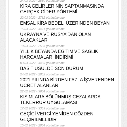
24.03.2022 - 2580 görüntülenme
KİRA GELİRLERİNİN SAPTANMASINDA
GERÇEK GİDER YÖNTEMİ
22.03.2022 - 2762 görüntülenme
EMSAL KİRA BEDELİ ÜZERİNDEN BEYAN
15.03.2022 - 3421 görüntülenme
UKRAYNA VE RUSYA’DAN OLAN
ALACAKLAR
10.03.2022 - 2533 görüntülenme
YILLIK BEYANDA EĞİTİM VE SAĞLIK
HARCAMALARI İNDİRİMİ
03.03.2022 - 3469 görüntülenme
BASİT USULDE SON DURUM
24.02.2022 - 2802 görüntülenme
2021 YILINDA BİRDEN FAZLA İŞVERENDEN
ÜCRET ALANLAR
22.02.2022 - 3634 görüntülenme
KISIMLARA BÖLÜNMÜŞ CEZALARDA
TEKERRÜR UYGULAMASI
17.02.2022 - 3359 görüntülenme
GEÇİCİ VERGİ YENİDEN GÖZDEN
GEÇİRİLMELİDİR
15.02.2022 - 2864 görüntülenme