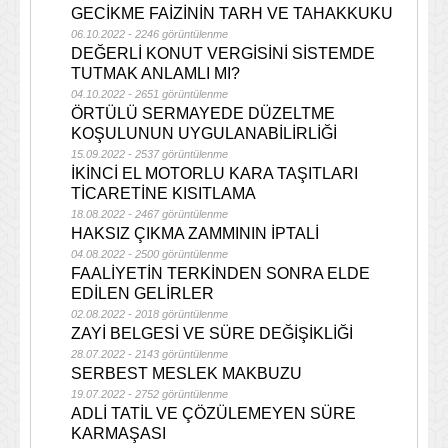
GECİKME FAİZİNİN TARH VE TAHAKKUKU
06.10.2022 - 2246 görüntülenme
DEĞERLİ KONUT VERGİSİNİ SİSTEMDE
TUTMAK ANLAMLI MI?
04.10.2022 - 2651 görüntülenme
ÖRTÜLÜ SERMAYEDE DÜZELTME
KOŞULUNUN UYGULANABİLİRLİĞİ
15.09.2022 - 2537 görüntülenme
İKİNCİ EL MOTORLU KARA TAŞITLARI
TİCARETİNE KISITLAMA
18.08.2022 - 2467 görüntülenme
HAKSIZ ÇIKMA ZAMMININ İPTALİ
04.08.2022 - 2500 görüntülenme
FAALİYETİN TERKİNDEN SONRA ELDE
EDİLEN GELİRLER
02.08.2022 - 2018 görüntülenme
ZAYİ BELGESİ VE SÜRE DEĞİŞİKLİĞİ
28.07.2022 - 2143 görüntülenme
SERBEST MESLEK MAKBUZU
19.07.2022 - 2752 görüntülenme
ADLİ TATİL VE ÇÖZÜLEMEYEN SÜRE
KARMAŞASI