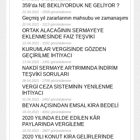
359’da NE BEKLİYORDUK NE GELİYOR ?
22.04.2021 - 2558 görüntülenme
Geçmiş yıl zararlarının mahsubu ve zamanaşımı
20.04.2021 - 3113 görüntülenme
ORTAK ALACAĞININ SERMAYEYE
EKLENMESİNDE FAİZ TEŞVİKİ
15.04.2021 - 3191 görüntülenme
KURUMLAR VERGİSİNDE GÖZDEN
GEÇİRİLME İHTİYACI
13.04.2021 - 2391 görüntülenme
NAKDİ SERMAYE ARTIRIMINDA İNDİRİM
TEŞVİKİ SORULARI
08.04.2021 - 2708 görüntülenme
VERGİ CEZA SİSTEMİNİN YENİLENME
İHTİYACI
01.04.2021 - 2452 görüntülenme
BEYAN AÇISINDAN EMSAL KİRA BEDELİ
18.03.2021 - 4001 görüntülenme
2020 YILINDA ELDE EDİLEN KÂR
PAYLARINDA VERGİLEME
16.03.2021 - 2807 görüntülenme
2020 YILI KONUT KİRA GELİRLERİNDE