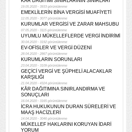
KÂR DAĞITIMI SINIRLARININ SINIRLARI
19.05.2020 - 3933 görüntülenme
EMEKLİLERİN BİNA VERGİSİ MUAFİYETİ
12.05.2020 - 3077 görüntülenme
KURUMLAR VERGİSİ VE ZARAR MAHSUBU
07.05.2020 - 3115 görüntülenme
UYUMLU MÜKELLEFLERDE VERGİ İNDİRİMİ
30.04.2020 - 3192 görüntülenme
EV-OFİSLER VE VERGİ DÜZENİ
28.04.2020 - 2867 görüntülenme
KURUMLARIN SORUNLARI
23.04.2020 - 3109 görüntülenme
GEÇİCİ VERGİ VE ŞÜPHELİ ALACAKLAR
KARŞILIĞI
21.04.2020 - 4324 görüntülenme
KÂR DAĞITIMINA SINIRLANDIRMA VE
SONUÇLARI
16.04.2020 - 3165 görüntülenme
İCRA HUKUKUNUN DURAN SÜRELERİ VE
MAAŞ HACİZLERİ
14.04.2020 - 3046 görüntülenme
MÜKELLEF HAKLARINI KORUYAN İDARİ
YORUM