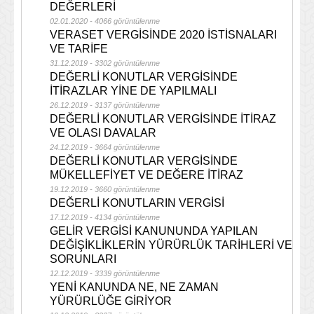
DEĞERLERİ
02.01.2020 - 4066 görüntülenme
VERASET VERGİSİNDE 2020 İSTİSNALARI
VE TARİFE
31.12.2019 - 3302 görüntülenme
DEĞERLİ KONUTLAR VERGİSİNDE
İTİRAZLAR YİNE DE YAPILMALI
26.12.2019 - 3137 görüntülenme
DEĞERLİ KONUTLAR VERGİSİNDE İTİRAZ
VE OLASI DAVALAR
24.12.2019 - 3664 görüntülenme
DEĞERLİ KONUTLAR VERGİSİNDE
MÜKELLEFİYET VE DEĞERE İTİRAZ
19.12.2019 - 3660 görüntülenme
DEĞERLİ KONUTLARIN VERGİSİ
17.12.2019 - 4134 görüntülenme
GELİR VERGİSİ KANUNUNDA YAPILAN
DEĞİŞİKLİKLERİN YÜRÜRLÜK TARİHLERİ VE
SORUNLARI
12.12.2019 - 3339 görüntülenme
YENİ KANUNDA NE, NE ZAMAN
YÜRÜRLÜĞE GİRİYOR