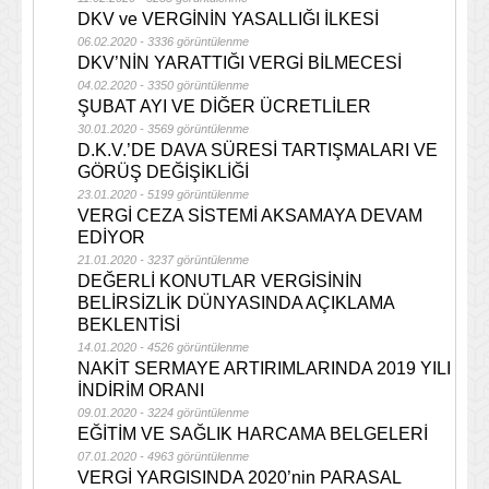
DKV ve VERGİNİN YASALLIĞI İLKESİ
06.02.2020 - 3336 görüntülenme
DKV’NİN YARATTIĞI VERGİ BİLMECESİ
04.02.2020 - 3350 görüntülenme
ŞUBAT AYI VE DİĞER ÜCRETLİLER
30.01.2020 - 3569 görüntülenme
D.K.V.’DE DAVA SÜRESİ TARTIŞMALARI VE
GÖRÜŞ DEĞİŞİKLİĞİ
23.01.2020 - 5199 görüntülenme
VERGİ CEZA SİSTEMİ AKSAMAYA DEVAM
EDİYOR
21.01.2020 - 3237 görüntülenme
DEĞERLİ KONUTLAR VERGİSİNİN
BELİRSİZLİK DÜNYASINDA AÇIKLAMA
BEKLENTİSİ
14.01.2020 - 4526 görüntülenme
NAKİT SERMAYE ARTIRIMLARINDA 2019 YILI
İNDİRİM ORANI
09.01.2020 - 3224 görüntülenme
EĞİTİM VE SAĞLIK HARCAMA BELGELERİ
07.01.2020 - 4963 görüntülenme
VERGİ YARGISINDA 2020’nin PARASAL