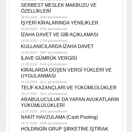
SERBEST MESLEK MAKBUZU VE
ÖZELLİKLERİ
08.09.2020 - 3042 görüntülenme
İŞYERİ KİRALARINDA YENİLİKLER
20.08.2020 - 3701 görüntülenme
İZAHA DAVET VE GİB AÇIKLAMASI
18.08.2020 - 2716 görüntülenme
KULLANICILARDA İZAHA DAVET
13.08.2020 - 3487 görüntülenme
İLAVE GÜMRÜK VERGİSİ
11.08.2020 - 3494 görüntülenme
KİRALARDA DÜŞEN VERGİ YÜKLERİ VE
UYGULANMASI
04.08.2020 - 3212 görüntülenme
TELİF KAZANÇLARI VE YÜKÜMLÜLÜKLER
28.07.2020 - 3121 görüntülenme
ARABULUCULUK DA YAPAN AVUKATLARIN
YÜKÜMLÜLÜKLERİ
21.07.2020 - 3552 görüntülenme
NAKİT HAVZULAMA (Cash Pooling)
16.07.2020 - 4185 görüntülenme
HOLDİNGİN GRUP ŞİRKETİNE İŞTİRAK