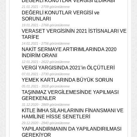
DEĞERLİ KONUTLAR VERGİSİ IZDIRABI
21.01.2021 - 2709 görüntülenme
DEĞERLİ KONUTLAR VERGİSİ ve
SORUNLARI
19.01.2021 - 2768 görüntülenme
VERASET VERGİSİNİN 2021 İSTİSNALARI VE
TARİFE
14.01.2021 - 2756 görüntülenme
NAKİT SERMAYE ARTIRIMLARINDA 2020
İNDİRİM ORANI
12.01.2021 - 2622 görüntülenme
VERGİ YARGISINDA 2021’in ÖLÇÜTLERİ
07.01.2021 - 2730 görüntülenme
YEMEK KARTLARINDA BÜYÜK SORUN
05.01.2021 - 3918 görüntülenme
TAŞINMAZ VERGİLEMESİNDE YAPILMASI
GEREKENLER
31.12.2020 - 2869 görüntülenme
KİTLE İMHA SİLAHLARININ FİNANSMANI VE
HAMİLİNE HİSSE SENETLERİ
29.12.2020 - 2940 görüntülenme
YAPILANDIRMANIN DA YAPILANDIRILMASI
GEREKİYOR