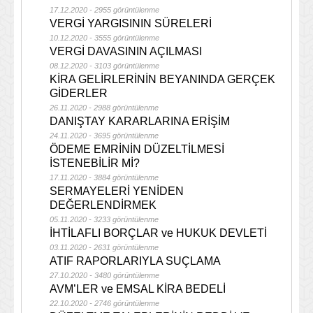
17.12.2020 - 2955 görüntülenme
VERGİ YARGISININ SÜRELERİ
10.12.2020 - 3555 görüntülenme
VERGİ DAVASININ AÇILMASI
08.12.2020 - 3103 görüntülenme
KİRA GELİRLERİNİN BEYANINDA GERÇEK
GİDERLER
26.11.2020 - 2988 görüntülenme
DANIŞTAY KARARLARINA ERİŞİM
24.11.2020 - 3695 görüntülenme
ÖDEME EMRİNİN DÜZELTİLMESİ
İSTENEBİLİR Mİ?
17.11.2020 - 3884 görüntülenme
SERMAYELERİ YENİDEN
DEĞERLENDİRMEK
05.11.2020 - 3233 görüntülenme
İHTİLAFLI BORÇLAR ve HUKUK DEVLETİ
03.11.2020 - 2631 görüntülenme
ATIF RAPORLARIYLA SUÇLAMA
27.10.2020 - 3480 görüntülenme
AVM’LER ve EMSAL KİRA BEDELİ
22.10.2020 - 2746 görüntülenme