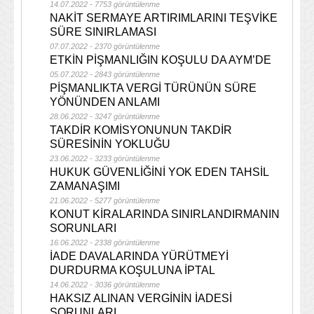
14.07.2022 - 7753 görüntülenme
NAKİT SERMAYE ARTIRIMLARINI TEŞVİKE
SÜRE SINIRLAMASI
07.07.2022 - 2370 görüntülenme
ETKİN PİŞMANLIĞIN KOŞULU DA AYM’DE
05.07.2022 - 2843 görüntülenme
PİŞMANLIKTA VERGİ TÜRÜNÜN SÜRE
YÖNÜNDEN ANLAMI
28.06.2022 - 3247 görüntülenme
TAKDİR KOMİSYONUNUN TAKDİR
SÜRESİNİN YOKLUĞU
23.06.2022 - 3233 görüntülenme
HUKUK GÜVENLİĞİNİ YOK EDEN TAHSİL
ZAMANAŞIMI
21.06.2022 - 5277 görüntülenme
KONUT KİRALARINDA SINIRLANDIRMANIN
SORUNLARI
16.06.2022 - 2338 görüntülenme
İADE DAVALARINDA YÜRÜTMEYİ
DURDURMA KOŞULUNA İPTAL
14.06.2022 - 3036 görüntülenme
HAKSIZ ALINAN VERGİNİN İADESİ
SORUNLARI