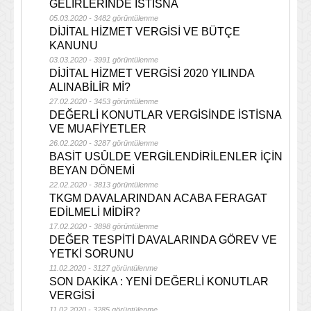
GELİRLERİNDE İSTİSNA
05.03.2020 - 3482 görüntülenme
DİJİTAL HİZMET VERGİSİ VE BÜTÇE
KANUNU
03.03.2020 - 3991 görüntülenme
DİJİTAL HİZMET VERGİSİ 2020 YILINDA
ALINABİLİR Mİ?
27.02.2020 - 3453 görüntülenme
DEĞERLİ KONUTLAR VERGİSİNDE İSTİSNA
VE MUAFİYETLER
26.02.2020 - 3287 görüntülenme
BASİT USÛLDE VERGİLENDİRİLENLER İÇİN
BEYAN DÖNEMİ
22.02.2020 - 3813 görüntülenme
TKGM DAVALARINDAN ACABA FERAGAT
EDİLMELİ MİDİR?
17.02.2020 - 3898 görüntülenme
DEĞER TESPİTİ DAVALARINDA GÖREV VE
YETKİ SORUNU
11.02.2020 - 3127 görüntülenme
SON DAKİKA : YENİ DEĞERLİ KONUTLAR
VERGİSİ
11.02.2020 - 3285 görüntülenme