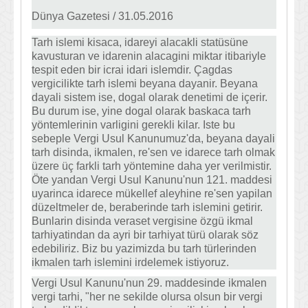
Dünya Gazetesi / 31.05.2016
Tarh islemi kisaca, idareyi alacakli statüsüne
kavusturan ve idarenin alacagini miktar itibariyle
tespit eden bir icrai idari islemdir. Çagdas
vergicilikte tarh islemi beyana dayanir. Beyana
dayali sistem ise, dogal olarak denetimi de içerir.
Bu durum ise, yine dogal olarak baskaca tarh
yöntemlerinin varligini gerekli kilar. Iste bu
sebeple Vergi Usul Kanunumuz'da, beyana dayali
tarh disinda, ikmalen, re'sen ve idarece tarh olmak
üzere üç farkli tarh yöntemine daha yer verilmistir.
Öte yandan Vergi Usul Kanunu'nun 121. maddesi
uyarinca idarece mükellef aleyhine re'sen yapilan
düzeltmeler de, beraberinde tarh islemini getirir.
Bunlarin disinda veraset vergisine özgü ikmal
tarhiyatindan da ayri bir tarhiyat türü olarak söz
edebiliriz. Biz bu yazimizda bu tarh türlerinden
ikmalen tarh islemini irdelemek istiyoruz.
Vergi Usul Kanunu'nun 29. maddesinde ikmalen
vergi tarhi, "her ne sekilde olursa olsun bir vergi