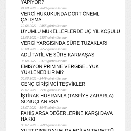
YAPIYOR?
24.08.2021 - 2840 görüntülenme
VERGİ HUKUKUNDA DÖRT ÖNEMLİ
ÇALIŞMA
19.08.2021 - 2855 görüntülenme
UYUMLU MÜKELLEFLERDE ÜÇ YIL KOŞULU
12.08.2021 - 3357 görüntülenme
VERGİ YARGISINDA SÜRE TUZAKLARI
10.08.2021 - 2657 görüntülenme
ADLİ TATİL VE SÜRE KARMAŞASI
05.08.2021 - 2473 görüntülenme
EMİSYON PRİMİNE VERGİSEL YÜK
YÜKLENEBİLİR Mİ?
03.08.2021 - 2449 görüntülenme
GENÇ GİRİŞİMCİ TEŞVİKLERİ
27.07.2021 - 2931 görüntülenme
İŞTİRAK HÜSRANLA (TASFİYE ZARARLA)
SONUÇLANIRSA
15.07.2021 - 3945 görüntülenme
FAHİŞ ARSA DEĞERLERİNE KARŞI DAVA
HAKKI
06.07.2021 - 2698 görüntülenme
YURT DIŞINDAN ELDE EDİLEN TEMETTÜ