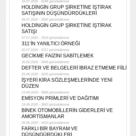
16.07.2020 - 4184 görüntülenme
HOLDİNGİN GRUP ŞİRKETİNE İŞTİRAK
SATIŞININ DÜŞÜNDÜRDÜKLERİ
09.07.2020 - 3593 görüntülenme
HOLDİNGİN GRUP ŞİRKETİNE İŞTİRAK
SATIŞI
07.07.2020 - 3316 görüntülenme
311’İN YANILTICI ÖRNEĞİ
02.07.2020 - 3717 görüntülenme
GECİKME FAİZİNİ SABİTLEMEK
30.06.2020 - 3445 görüntülenme
DEFTER VE BELGELERİ İBRAZ ETMEME FİİLİ
25.06.2020 - 3435 görüntülenme
İŞYERİ KİRA SÖZLEŞMELERİNDE YENİ
DÜZEN
23.06.2020 - 3686 görüntülenme
EMİSYON PRİMLERİ VE DAĞITIMI
19.06.2020 - 3693 görüntülenme
BİNEK OTOMOBİLLERİN GİDERLERİ VE
AMORTİSMANLAR
09.06.2020 - 3419 görüntülenme
FARKLI BİR BAYRAM VE
DÜŞÜNDÜRDÜKLERİ