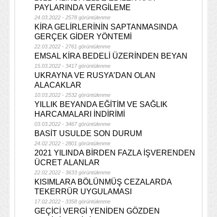
PAYLARINDA VERGİLEME
24.03.2022 - 2578 görüntülenme
KİRA GELİRLERİNİN SAPTANMASINDA
GERÇEK GİDER YÖNTEMİ
22.03.2022 - 2761 görüntülenme
EMSAL KİRA BEDELİ ÜZERİNDEN BEYAN
15.03.2022 - 3417 görüntülenme
UKRAYNA VE RUSYA’DAN OLAN
ALACAKLAR
10.03.2022 - 2532 görüntülenme
YILLIK BEYANDA EĞİTİM VE SAĞLIK
HARCAMALARI İNDİRİMİ
03.03.2022 - 3467 görüntülenme
BASİT USULDE SON DURUM
24.02.2022 - 2801 görüntülenme
2021 YILINDA BİRDEN FAZLA İŞVERENDEN
ÜCRET ALANLAR
22.02.2022 - 3633 görüntülenme
KISIMLARA BÖLÜNMÜŞ CEZALARDA
TEKERRÜR UYGULAMASI
17.02.2022 - 3358 görüntülenme
GEÇİCİ VERGİ YENİDEN GÖZDEN