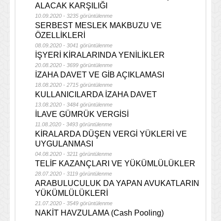
ALACAK KARŞILIĞI
10.09.2020 - 3235 görüntülenme
SERBEST MESLEK MAKBUZU VE
ÖZELLİKLERİ
08.09.2020 - 3041 görüntülenme
İŞYERİ KİRALARINDA YENİLİKLER
20.08.2020 - 3699 görüntülenme
İZAHA DAVET VE GİB AÇIKLAMASI
18.08.2020 - 2715 görüntülenme
KULLANICILARDA İZAHA DAVET
13.08.2020 - 3484 görüntülenme
İLAVE GÜMRÜK VERGİSİ
11.08.2020 - 3493 görüntülenme
KİRALARDA DÜŞEN VERGİ YÜKLERİ VE
UYGULANMASI
04.08.2020 - 3211 görüntülenme
TELİF KAZANÇLARI VE YÜKÜMLÜLÜKLER
28.07.2020 - 3119 görüntülenme
ARABULUCULUK DA YAPAN AVUKATLARIN
YÜKÜMLÜLÜKLERİ
21.07.2020 - 3549 görüntülenme
NAKİT HAVZULAMA (Cash Pooling)