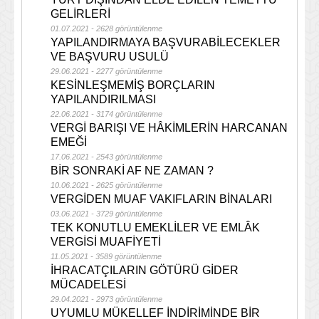
GELİRLERİ
01.07.2021 - 2628 görüntülenme
YAPILANDIRMAYA BAŞVURABİLECEKLER
VE BAŞVURU USULÜ
29.06.2021 - 2277 görüntülenme
KESİNLEŞMEMİŞ BORÇLARIN
YAPILANDIRILMASI
22.06.2021 - 3174 görüntülenme
VERGİ BARIŞI VE HÂKİMLERİN HARCANAN
EMEĞİ
17.06.2021 - 2543 görüntülenme
BİR SONRAKİ AF NE ZAMAN ?
10.06.2021 - 2625 görüntülenme
VERGİDEN MUAF VAKIFLARIN BİNALARI
03.06.2021 - 3729 görüntülenme
TEK KONUTLU EMEKLİLER VE EMLÂK
VERGİSİ MUAFİYETİ
11.05.2021 - 3589 görüntülenme
İHRACATÇILARIN GÖTÜRÜ GİDER
MÜCADELESİ
29.04.2021 - 2973 görüntülenme
UYUMLU MÜKELLEF İNDİRİMİNDE BİR