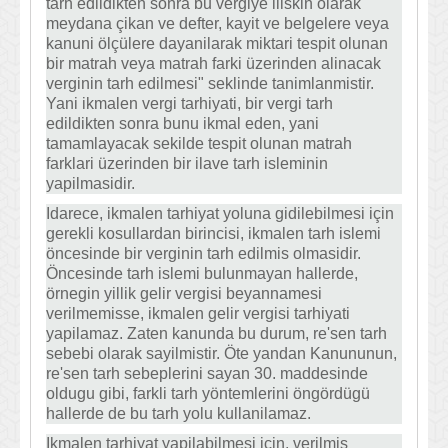
tarh edildikten sonra bu vergiye iliskin olarak
meydana çikan ve defter, kayit ve belgelere veya
kanuni ölçülere dayanilarak miktari tespit olunan
bir matrah veya matrah farki üzerinden alinacak
verginin tarh edilmesi" seklinde tanimlanmistir.
Yani ikmalen vergi tarhiyati, bir vergi tarh
edildikten sonra bunu ikmal eden, yani
tamamlayacak sekilde tespit olunan matrah
farklari üzerinden bir ilave tarh isleminin
yapilmasidir.
Idarece, ikmalen tarhiyat yoluna gidilebilmesi için
gerekli kosullardan birincisi, ikmalen tarh islemi
öncesinde bir verginin tarh edilmis olmasidir.
Öncesinde tarh islemi bulunmayan hallerde,
örnegin yillik gelir vergisi beyannamesi
verilmemisse, ikmalen gelir vergisi tarhiyati
yapilamaz. Zaten kanunda bu durum, re'sen tarh
sebebi olarak sayilmistir. Öte yandan Kanununun,
re'sen tarh sebeplerini sayan 30. maddesinde
oldugu gibi, farkli tarh yöntemlerini öngördügü
hallerde de bu tarh yolu kullanilamaz.
Ikmalen tarhiyat yapilabilmesi için, verilmis