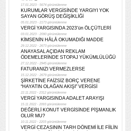
17.01.2023 - 5674 görüntülenme
KURUMLAR VERGİSİNDE YARGIYI YOK
SAYAN GÖRÜŞ DEĞİŞİKLİĞİ
05.01.2023 - 2173 görüntülenme
VERGİ YARGISINDA 2023’ün ÖLÇÜTLERİ
03.01.2023 - 2090 görüntülenme
KİMSENİN HÂLÂ OKUMADIĞI MADDE
29.12.2022 - 2673 görüntülenme
ANAYASAL AÇIDAN REKLAM
ÖDEMELERİNDE STOPAJ YÜKÜMLÜLÜĞÜ
27.12.2022 - 2945 görüntülenme
FATURANIZI VERMEZLERSE
15.12.2022 - 2679 görüntülenme
ŞİRKETİNE FAİZSİZ BORÇ VERENE
“HAYATIN OLAĞAN AKIŞI” VERGİSİ
22.11.2022 - 2312 görüntülenme
VERGİ YARGISINDA ADALET ARAYIŞI
15.11.2022 - 2093 görüntülenme
DEĞERLİ KONUT VERGİSİNDE PİŞMANLIK
OLUR MU?
10.11.2022 - 2203 görüntülenme
VERGİ CEZASININ TARH DÖNEMİ İLE FİİLİN