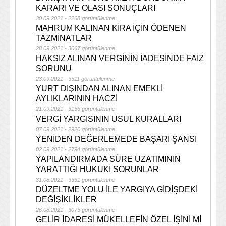
KARARI VE OLASI SONUÇLARI
30.09.2021 - 2268 görüntülenme
MAHRUM KALINAN KİRA İÇİN ÖDENEN
TAZMİNATLAR
28.09.2021 - 3067 görüntülenme
HAKSIZ ALINAN VERGİNİN İADESİNDE FAİZ
SORUNU
23.09.2021 - 3511 görüntülenme
YURT DIŞINDAN ALINAN EMEKLİ
AYLIKLARININ HACZİ
21.09.2021 - 3156 görüntülenme
VERGİ YARGISININ USUL KURALLARI
07.09.2021 - 2920 görüntülenme
YENİDEN DEĞERLEMEDE BAŞARI ŞANSI
02.09.2021 - 2794 görüntülenme
YAPILANDIRMADA SÜRE UZATIMININ
YARATTIĞI HUKUKİ SORUNLAR
31.08.2021 - 3331 görüntülenme
DÜZELTME YOLU İLE YARGIYA GİDİŞDEKİ
DEĞİŞİKLİKLER
26.08.2021 - 3075 görüntülenme
GELİR İDARESİ MÜKELLEFİN ÖZEL İŞİNİ Mİ