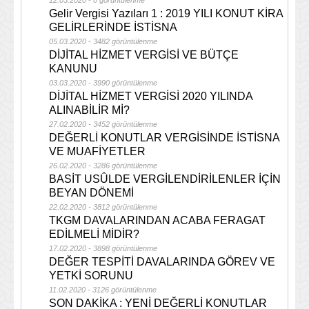
12.03.2020 - 0 görüntülenme
Gelir Vergisi Yazıları 1 : 2019 YILI KONUT KİRA
GELİRLERİNDE İSTİSNA
05.03.2020 - 3482 görüntülenme
DİJİTAL HİZMET VERGİSİ VE BÜTÇE
KANUNU
03.03.2020 - 3990 görüntülenme
DİJİTAL HİZMET VERGİSİ 2020 YILINDA
ALINABİLİR Mİ?
27.02.2020 - 3452 görüntülenme
DEĞERLİ KONUTLAR VERGİSİNDE İSTİSNA
VE MUAFİYETLER
26.02.2020 - 3286 görüntülenme
BASİT USÛLDE VERGİLENDİRİLENLER İÇİN
BEYAN DÖNEMİ
22.02.2020 - 3812 görüntülenme
TKGM DAVALARINDAN ACABA FERAGAT
EDİLMELİ MİDİR?
17.02.2020 - 3898 görüntülenme
DEĞER TESPİTİ DAVALARINDA GÖREV VE
YETKİ SORUNU
11.02.2020 - 3126 görüntülenme
SON DAKİKA : YENİ DEĞERLİ KONUTLAR