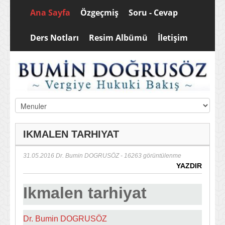
Ana Sayfa
Özgeçmiş
Soru - Cevap
Ders Notları
Resim Albümü
İletişim
IKMALEN TARHIYAT
31.05.2016
Dr. Bumin DOGRUSÖZ
- 16263 görüntülenme
YAZDIR
Ikmalen tarhiyat
Dr. Bumin DOGRUSÖZ