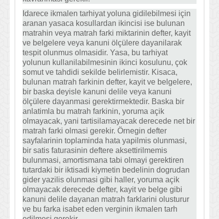
Idarece ikmalen tarhiyat yoluna gidilebilmesi için
aranan yasaca kosullardan ikincisi ise bulunan
matrahin veya matrah farki miktarinin defter, kayit
ve belgelere veya kanuni ölçülere dayanilarak
tespit olunmus olmasidir. Yasa, bu tarhiyat
yolunun kullanilabilmesinin ikinci kosulunu, çok
somut ve tahdidi sekilde belirlemistir. Kisaca,
bulunan matrah farkinin defter, kayit ve belgelere,
bir baska deyisle kanuni delile veya kanuni
ölçülere dayanmasi gerektirmektedir. Baska bir
anlatimla bu matrah farkinin, yoruma açik
olmayacak, yani tartisilamayacak derecede net bir
matrah farki olmasi gerekir. Örnegin defter
sayfalarinin toplaminda hata yapilmis olunmasi,
bir satis faturasinin deftere aksettirilmemis
bulunmasi, amortismana tabi olmayi gerektiren
tutardaki bir iktisadi kiymetin bedelinin dogrudan
gider yazilis olunmasi gibi haller, yoruma açik
olmayacak derecede defter, kayit ve belge gibi
kanuni delile dayanan matrah farklarini olusturur
ve bu farka isabet eden verginin ikmalen tarh
edilmesi gerekir.