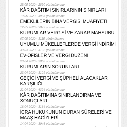
28.05.2020 - 2890 görüntülenme
KÂR DAĞITIMI SINIRLARININ SINIRLARI
19.05.2020 - 3933 görüntülenme
EMEKLİLERİN BİNA VERGİSİ MUAFİYETİ
12.05.2020 - 3073 görüntülenme
KURUMLAR VERGİSİ VE ZARAR MAHSUBU
07.05.2020 - 3115 görüntülenme
UYUMLU MÜKELLEFLERDE VERGİ İNDİRİMİ
30.04.2020 - 3192 görüntülenme
EV-OFİSLER VE VERGİ DÜZENİ
28.04.2020 - 2866 görüntülenme
KURUMLARIN SORUNLARI
23.04.2020 - 3109 görüntülenme
GEÇİCİ VERGİ VE ŞÜPHELİ ALACAKLAR
KARŞILIĞI
21.04.2020 - 4324 görüntülenme
KÂR DAĞITIMINA SINIRLANDIRMA VE
SONUÇLARI
16.04.2020 - 3164 görüntülenme
İCRA HUKUKUNUN DURAN SÜRELERİ VE
MAAŞ HACİZLERİ
14.04.2020 - 3046 görüntülenme