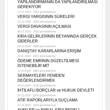
YAPILANDIRMANIN DA YAPILANDIRILMASI
GEREKİYOR
17.12.2020 - 2952 görüntülenme
VERGİ YARGISININ SÜRELERİ
10.12.2020 - 3553 görüntülenme
VERGİ DAVASININ AÇILMASI
08.12.2020 - 3102 görüntülenme
KİRA GELİRLERİNİN BEYANINDA GERÇEK
GİDERLER
26.11.2020 - 2986 görüntülenme
DANIŞTAY KARARLARINA ERİŞİM
24.11.2020 - 3687 görüntülenme
ÖDEME EMRİNİN DÜZELTİLMESİ
İSTENEBİLİR Mİ?
17.11.2020 - 3881 görüntülenme
SERMAYELERİ YENİDEN
DEĞERLENDİRMEK
05.11.2020 - 3232 görüntülenme
İHTİLAFLI BORÇLAR ve HUKUK DEVLETİ
03.11.2020 - 2630 görüntülenme
ATIF RAPORLARIYLA SUÇLAMA
27.10.2020 - 3479 görüntülenme
AVM’LER ve EMSAL KİRA BEDELİ