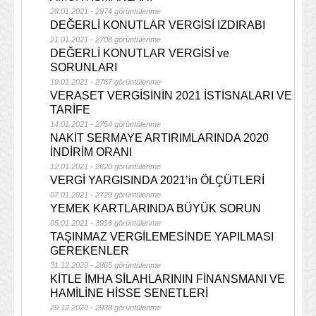
28.01.2021 - 2974 görüntülenme
DEĞERLİ KONUTLAR VERGİSİ IZDIRABI
21.01.2021 - 2708 görüntülenme
DEĞERLİ KONUTLAR VERGİSİ ve
SORUNLARI
19.01.2021 - 2767 görüntülenme
VERASET VERGİSİNİN 2021 İSTİSNALARI VE
TARİFE
14.01.2021 - 2754 görüntülenme
NAKİT SERMAYE ARTIRIMLARINDA 2020
İNDİRİM ORANI
12.01.2021 - 2620 görüntülenme
VERGİ YARGISINDA 2021’in ÖLÇÜTLERİ
07.01.2021 - 2729 görüntülenme
YEMEK KARTLARINDA BÜYÜK SORUN
05.01.2021 - 3916 görüntülenme
TAŞINMAZ VERGİLEMESİNDE YAPILMASI
GEREKENLER
31.12.2020 - 2865 görüntülenme
KİTLE İMHA SİLAHLARININ FİNANSMANI VE
HAMİLİNE HİSSE SENETLERİ
29.12.2020 - 2938 görüntülenme