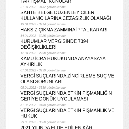
TARTIŞMALI KONULAR
21.04.2022 - 3432 görüntülenme
SAHTE BELGE DÜZENLEYİCİLERİ –
KULLANICILARINA CEZASIZLIK OLANAĞI
19.04.2022 - 3214 görüntülenme
HAKSIZ ÇIKMA ZAMMINA İPTAL KARARI
14.04.2022 - 3225 görüntülenme
KURUMLAR VERGİSİNDE 7394
DEĞİŞİKLİKLERİ
12.04.2022 - 2290 görüntülenme
KAMU İCRA HUKUKUNDA ANAYASAYA
AYKIRILIK
07.04.2022 - 3259 görüntülenme
VERGİ SUÇLARINDA ZİNCİRLEME SUÇ VE
OLASI SORUNLARI
05.04.2022 - 3530 görüntülenme
VERGİ SUÇLARINDA ETKİN PİŞMANLIĞIN
GERİYE DÖNÜK UYGULAMASI
31.03.2022 - 3198 görüntülenme
VERGİ SUÇLARINDA ETKİN PİŞMANLIK VE
HUKUK
29.03.2022 - 3560 görüntülenme
2021 YILINDA ELDE EDİLEN KÂR