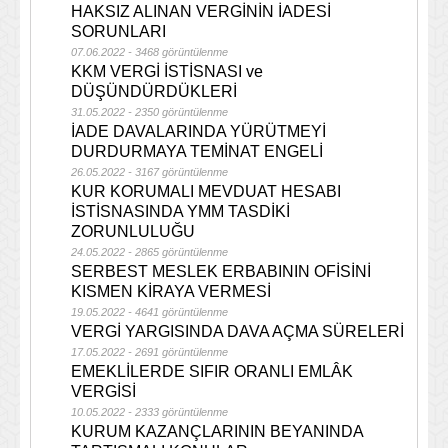
HAKSIZ ALINAN VERGİNİN İADESİ
SORUNLARI
07.06.2022 - 3468 görüntülenme
KKM VERGİ İSTİSNASI ve
DÜŞÜNDÜRDÜKLERİ
31.05.2022 - 2350 görüntülenme
İADE DAVALARINDA YÜRÜTMEYİ
DURDURMAYA TEMİNAT ENGELİ
26.05.2022 - 3167 görüntülenme
KUR KORUMALI MEVDUAT HESABI
İSTİSNASINDA YMM TASDİKİ
ZORUNLULUĞU
24.05.2022 - 2865 görüntülenme
SERBEST MESLEK ERBABININ OFİSİNİ
KISMEN KİRAYA VERMESİ
19.05.2022 - 4641 görüntülenme
VERGİ YARGISINDA DAVA AÇMA SÜRELERİ
17.05.2022 - 2691 görüntülenme
EMEKLİLERDE SIFIR ORANLI EMLÂK
VERGİSİ
10.05.2022 - 2333 görüntülenme
KURUM KAZANÇLARININ BEYANINDA