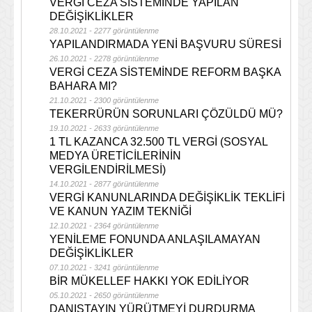
VERGİ CEZA SİSTEMİNDE YAPILAN
DEĞİŞİKLİKLER
28.10.2021 - 2277 görüntülenme
YAPILANDIRMADA YENİ BAŞVURU SÜRESİ
26.10.2021 - 2278 görüntülenme
VERGİ CEZA SİSTEMİNDE REFORM BAŞKA
BAHARA MI?
21.10.2021 - 2300 görüntülenme
TEKERRÜRÜN SORUNLARI ÇÖZÜLDÜ MÜ?
19.10.2021 - 2633 görüntülenme
1 TL KAZANCA 32.500 TL VERGİ (SOSYAL
MEDYA ÜRETİCİLERİNİN
VERGİLENDİRİLMESİ)
14.10.2021 - 2877 görüntülenme
VERGİ KANUNLARINDA DEĞİŞİKLİK TEKLİFİ
VE KANUN YAZIM TEKNİĞİ
12.10.2021 - 2364 görüntülenme
YENİLEME FONUNDA ANLAŞILAMAYAN
DEĞİŞİKLİKLER
07.10.2021 - 3241 görüntülenme
BİR MÜKELLEF HAKKI YOK EDİLİYOR
05.10.2021 - 2650 görüntülenme
DANIŞTAYIN YÜRÜTMEYİ DURDURMA