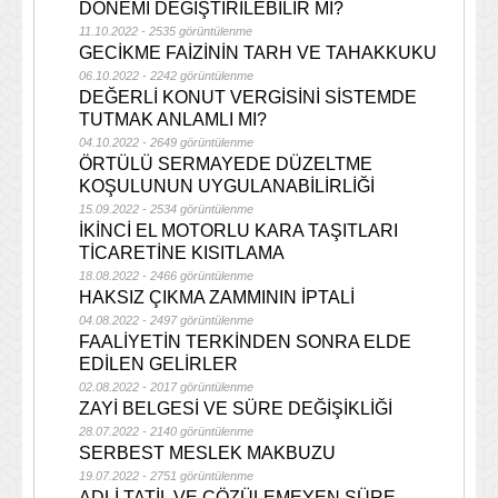
DÖNEMİ DEĞİŞTİRİLEBİLİR Mİ?
11.10.2022 - 2535 görüntülenme
GECİKME FAİZİNİN TARH VE TAHAKKUKU
06.10.2022 - 2242 görüntülenme
DEĞERLİ KONUT VERGİSİNİ SİSTEMDE
TUTMAK ANLAMLI MI?
04.10.2022 - 2649 görüntülenme
ÖRTÜLÜ SERMAYEDE DÜZELTME
KOŞULUNUN UYGULANABİLİRLİĞİ
15.09.2022 - 2534 görüntülenme
İKİNCİ EL MOTORLU KARA TAŞITLARI
TİCARETİNE KISITLAMA
18.08.2022 - 2466 görüntülenme
HAKSIZ ÇIKMA ZAMMININ İPTALİ
04.08.2022 - 2497 görüntülenme
FAALİYETİN TERKİNDEN SONRA ELDE
EDİLEN GELİRLER
02.08.2022 - 2017 görüntülenme
ZAYİ BELGESİ VE SÜRE DEĞİŞİKLİĞİ
28.07.2022 - 2140 görüntülenme
SERBEST MESLEK MAKBUZU
19.07.2022 - 2751 görüntülenme
ADLİ TATİL VE ÇÖZÜLEMEYEN SÜRE