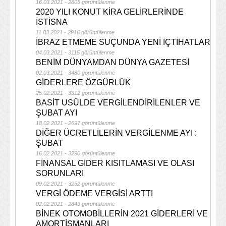
16.03.2021 - 2805 görüntülenme
2020 YILI KONUT KİRA GELİRLERİNDE
İSTİSNA
11.03.2021 - 2916 görüntülenme
İBRAZ ETMEME SUÇUNDA YENİ İÇTİHATLAR
04.03.2021 - 3115 görüntülenme
BENİM DÜNYAMDAN DÜNYA GAZETESİ
02.03.2021 - 3480 görüntülenme
GİDERLERE ÖZGÜRLÜK
25.02.2021 - 3312 görüntülenme
BASİT USÛLDE VERGİLENDİRİLENLER VE
ŞUBAT AYI
18.02.2021 - 2697 görüntülenme
DİĞER ÜCRETLİLERİN VERGİLENME AYI :
ŞUBAT
16.02.2021 - 3290 görüntülenme
FİNANSAL GİDER KISITLAMASI VE OLASI
SORUNLARI
09.02.2021 - 3252 görüntülenme
VERGİ ÖDEME VERGİSİ ARTTI
02.02.2021 - 2843 görüntülenme
BİNEK OTOMOBİLLERİN 2021 GİDERLERİ VE
AMORTİSMANLARI