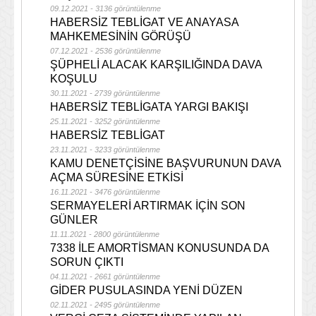
09.12.2021 - 3136 görüntülenme
HABERSİZ TEBLİGAT VE ANAYASA
MAHKEMESİNİN GÖRÜŞÜ
07.12.2021 - 2536 görüntülenme
ŞÜPHELİ ALACAK KARŞILIĞINDA DAVA
KOŞULU
30.11.2021 - 2739 görüntülenme
HABERSİZ TEBLİGATA YARGI BAKIŞI
25.11.2021 - 3252 görüntülenme
HABERSİZ TEBLİGAT
23.11.2021 - 3233 görüntülenme
KAMU DENETÇİSİNE BAŞVURUNUN DAVA
AÇMA SÜRESİNE ETKİSİ
16.11.2021 - 3476 görüntülenme
SERMAYELERİ ARTIRMAK İÇİN SON
GÜNLER
11.11.2021 - 2800 görüntülenme
7338 İLE AMORTİSMAN KONUSUNDA DA
SORUN ÇIKTI
04.11.2021 - 2661 görüntülenme
GİDER PUSULASINDA YENİ DÜZEN
02.11.2021 - 2495 görüntülenme