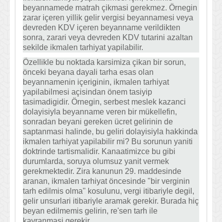
beyannamede matrah çikmasi gerekmez. Örnegin
zarar içeren yillik gelir vergisi beyannamesi veya
devreden KDV içeren beyanname verildikten
sonra, zarari veya devreden KDV tutarini azaltan
sekilde ikmalen tarhiyat yapilabilir.
Özellikle bu noktada karsimiza çikan bir sorun,
önceki beyana dayali tarha esas olan
beyannamenin içeriginin, ikmalen tarhiyat
yapilabilmesi açisindan önem tasiyip
tasimadigidir. Örnegin, serbest meslek kazanci
dolayisiyla beyanname veren bir mükellefin,
sonradan beyani gereken ücret gelirinin de
saptanmasi halinde, bu geliri dolayisiyla hakkinda
ikmalen tarhiyat yapilabilir mi? Bu sorunun yaniti
doktrinde tartismalidir. Kanaatimizce bu gibi
durumlarda, soruya olumsuz yanit vermek
gerekmektedir. Zira kanunun 29. maddesinde
aranan, ikmalen tarhiyat öncesinde "bir verginin
tarh edilmis olma" kosulunu, vergi itibariyle degil,
gelir unsurlari itibariyle aramak gerekir. Burada hiç
beyan edilmemis gelirin, re'sen tarh ile
kavranmasi gerekir.