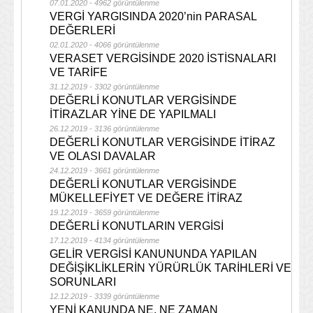
07.01.2020 - 4962 görüntülenme
VERGİ YARGISINDA 2020’nin PARASAL
DEĞERLERİ
02.01.2020 - 4066 görüntülenme
VERASET VERGİSİNDE 2020 İSTİSNALARI
VE TARİFE
31.12.2019 - 3302 görüntülenme
DEĞERLİ KONUTLAR VERGİSİNDE
İTİRAZLAR YİNE DE YAPILMALI
26.12.2019 - 3136 görüntülenme
DEĞERLİ KONUTLAR VERGİSİNDE İTİRAZ
VE OLASI DAVALAR
24.12.2019 - 3661 görüntülenme
DEĞERLİ KONUTLAR VERGİSİNDE
MÜKELLEFİYET VE DEĞERE İTİRAZ
19.12.2019 - 3659 görüntülenme
DEĞERLİ KONUTLARIN VERGİSİ
17.12.2019 - 4134 görüntülenme
GELİR VERGİSİ KANUNUNDA YAPILAN
DEĞİŞİKLİKLERİN YÜRÜRLÜK TARİHLERİ VE
SORUNLARI
12.12.2019 - 3339 görüntülenme
YENİ KANUNDA NE, NE ZAMAN