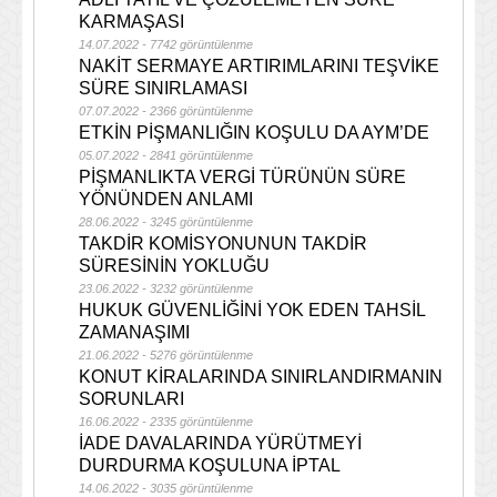
KARMAŞASI
14.07.2022 - 7742 görüntülenme
NAKİT SERMAYE ARTIRIMLARINI TEŞVİKE
SÜRE SINIRLAMASI
07.07.2022 - 2366 görüntülenme
ETKİN PİŞMANLIĞIN KOŞULU DA AYM’DE
05.07.2022 - 2841 görüntülenme
PİŞMANLIKTA VERGİ TÜRÜNÜN SÜRE
YÖNÜNDEN ANLAMI
28.06.2022 - 3245 görüntülenme
TAKDİR KOMİSYONUNUN TAKDİR
SÜRESİNİN YOKLUĞU
23.06.2022 - 3232 görüntülenme
HUKUK GÜVENLİĞİNİ YOK EDEN TAHSİL
ZAMANAŞIMI
21.06.2022 - 5276 görüntülenme
KONUT KİRALARINDA SINIRLANDIRMANIN
SORUNLARI
16.06.2022 - 2335 görüntülenme
İADE DAVALARINDA YÜRÜTMEYİ
DURDURMA KOŞULUNA İPTAL
14.06.2022 - 3035 görüntülenme