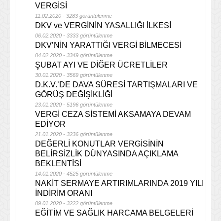
VERGİSİ
11.02.2020 - 3283 görüntülenme
DKV ve VERGİNİN YASALLIĞI İLKESİ
06.02.2020 - 3333 görüntülenme
DKV’NİN YARATTIĞI VERGİ BİLMECESİ
04.02.2020 - 3349 görüntülenme
ŞUBAT AYI VE DİĞER ÜCRETLİLER
30.01.2020 - 3569 görüntülenme
D.K.V.’DE DAVA SÜRESİ TARTIŞMALARI VE
GÖRÜŞ DEĞİŞİKLİĞİ
23.01.2020 - 5196 görüntülenme
VERGİ CEZA SİSTEMİ AKSAMAYA DEVAM
EDİYOR
21.01.2020 - 3236 görüntülenme
DEĞERLİ KONUTLAR VERGİSİNİN
BELİRSİZLİK DÜNYASINDA AÇIKLAMA
BEKLENTİSİ
14.01.2020 - 4525 görüntülenme
NAKİT SERMAYE ARTIRIMLARINDA 2019 YILI
İNDİRİM ORANI
09.01.2020 - 3222 görüntülenme
EĞİTİM VE SAĞLIK HARCAMA BELGELERİ