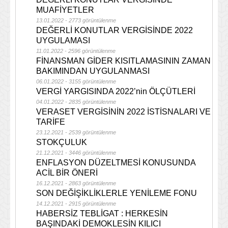
MUAFİYETLER
13.01.2022 - 2773 görüntülenme
DEĞERLİ KONUTLAR VERGİSİNDE 2022
UYGULAMASI
11.01.2022 - 2596 görüntülenme
FİNANSMAN GİDER KISITLAMASININ ZAMAN
BAKIMINDAN UYGULANMASI
06.01.2022 - 3155 görüntülenme
VERGİ YARGISINDA 2022’nin ÖLÇÜTLERİ
04.01.2022 - 2835 görüntülenme
VERASET VERGİSİNİN 2022 İSTİSNALARI VE
TARİFE
23.12.2021 - 2539 görüntülenme
STOKÇULUK
21.12.2021 - 3446 görüntülenme
ENFLASYON DÜZELTMESİ KONUSUNDA
ACİL BİR ÖNERİ
16.12.2021 - 2863 görüntülenme
SON DEĞİŞİKLİKLERLE YENİLEME FONU
14.12.2021 - 2915 görüntülenme
HABERSİZ TEBLİGAT : HERKESİN
BAŞINDAKİ DEMOKLESİN KILICI