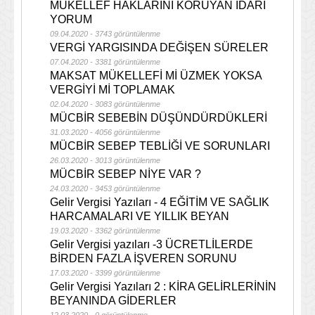
MÜKELLEF HAKLARINI KORUYAN İDARİ
YORUM
09.04.2020 - 3743 görüntülenme
VERGİ YARGISINDA DEĞİŞEN SÜRELER
07.04.2020 - 3381 görüntülenme
MAKSAT MÜKELLEFİ Mİ ÜZMEK YOKSA
VERGİYİ Mİ TOPLAMAK
02.04.2020 - 3083 görüntülenme
MÜCBİR SEBEBİN DÜŞÜNDÜRDÜKLERİ
31.03.2020 - 4056 görüntülenme
MÜCBİR SEBEP TEBLİĞİ VE SORUNLARI
26.03.2020 - 3013 görüntülenme
MÜCBİR SEBEP NİYE VAR ?
24.03.2020 - 3453 görüntülenme
Gelir Vergisi Yazıları - 4 EĞİTİM VE SAĞLIK
HARCAMALARI VE YILLIK BEYAN
19.03.2020 - 3362 görüntülenme
Gelir Vergisi yazıları -3 ÜCRETLİLERDE
BİRDEN FAZLA İŞVEREN SORUNU
17.03.2020 - 3399 görüntülenme
Gelir Vergisi Yazıları 2 : KİRA GELİRLERİNİN
BEYANINDA GİDERLER