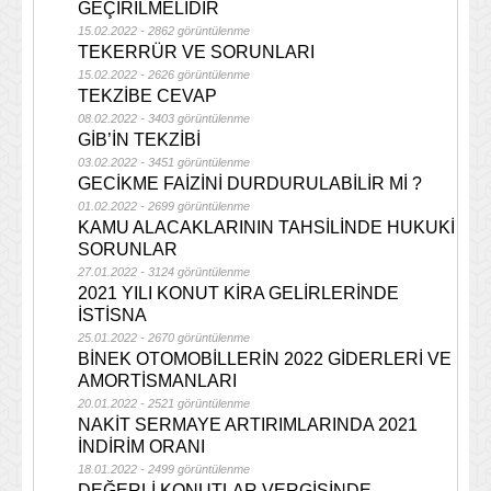
GEÇİRİLMELİDİR
15.02.2022 - 2862 görüntülenme
TEKERRÜR VE SORUNLARI
15.02.2022 - 2626 görüntülenme
TEKZİBE CEVAP
08.02.2022 - 3403 görüntülenme
GİB’İN TEKZİBİ
03.02.2022 - 3451 görüntülenme
GECİKME FAİZİNİ DURDURULABİLİR Mİ ?
01.02.2022 - 2699 görüntülenme
KAMU ALACAKLARININ TAHSİLİNDE HUKUKİ
SORUNLAR
27.01.2022 - 3124 görüntülenme
2021 YILI KONUT KİRA GELİRLERİNDE
İSTİSNA
25.01.2022 - 2670 görüntülenme
BİNEK OTOMOBİLLERİN 2022 GİDERLERİ VE
AMORTİSMANLARI
20.01.2022 - 2521 görüntülenme
NAKİT SERMAYE ARTIRIMLARINDA 2021
İNDİRİM ORANI
18.01.2022 - 2499 görüntülenme
DEĞERLİ KONUTLAR VERGİSİNDE