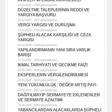
22.10.2020 - 2745 görüntülenme
DÜZELTME TALEPLERİNİN REDDİ VE
YARGIYA BAŞVURU
15.10.2020 - 2977 görüntülenme
VERGİ YARGISI VE DURUŞMA
13.10.2020 - 2721 görüntülenme
ŞÜPHELİ ALACAK KARŞILIĞI VE CEZA
YARGISI
06.10.2020 - 2734 görüntülenme
YAPILANDIRMANIN YANI SIRA VARLIK
BARIŞI
01.10.2020 - 3229 görüntülenme
İKMAL TARHİYATI VE GECİKME FAİZİ
29.09.2020 - 3035 görüntülenme
EKSPERLERİN VERGİLENDİRİLMESİ
24.09.2020 - 3416 görüntülenme
YENİ YÜKÜMLÜLÜK : DEĞER ARTIŞ PAYI
22.09.2020 - 2607 görüntülenme
DAĞITILMAYIP SERMAYEYE EKLENENLER
VE SERMAYE AZALTIMI
15.09.2020 - 3066 görüntülenme
YABANCILARDAN ALACAKLARDA ŞÜPHELİ