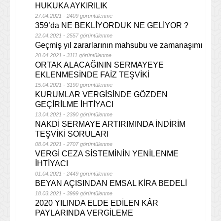
HUKUKA AYKIRILIK
27.04.2021 - 2409 görüntülenme
359’da NE BEKLİYORDUK NE GELİYOR ?
22.04.2021 - 2557 görüntülenme
Geçmiş yıl zararlarının mahsubu ve zamanaşımı
20.04.2021 - 3111 görüntülenme
ORTAK ALACAĞININ SERMAYEYE
EKLENMESİNDE FAİZ TEŞVİKİ
15.04.2021 - 3190 görüntülenme
KURUMLAR VERGİSİNDE GÖZDEN
GEÇİRİLME İHTİYACI
13.04.2021 - 2390 görüntülenme
NAKDİ SERMAYE ARTIRIMINDA İNDİRİM
TEŞVİKİ SORULARI
08.04.2021 - 2707 görüntülenme
VERGİ CEZA SİSTEMİNİN YENİLENME
İHTİYACI
01.04.2021 - 2449 görüntülenme
BEYAN AÇISINDAN EMSAL KİRA BEDELİ
18.03.2021 - 3999 görüntülenme
2020 YILINDA ELDE EDİLEN KÂR
PAYLARINDA VERGİLEME