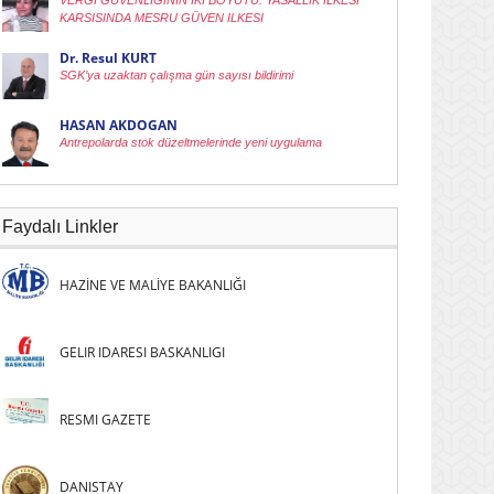
VERGI GÜVENLIGININ IKI BOYUTU: YASALLIK ILKESI
KARSISINDA MESRU GÜVEN ILKESI
Dr. Resul KURT
SGK’ya uzaktan çalışma gün sayısı bildirimi
HASAN AKDOGAN
Antrepolarda stok düzeltmelerinde yeni uygulama
Faydalı Linkler
HAZİNE VE MALİYE BAKANLIĞI
GELIR IDARESI BASKANLIGI
RESMI GAZETE
DANISTAY