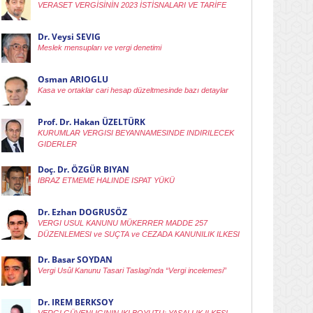
VERASET VERGİSİNİN 2023 İSTİSNALARI VE TARİFE
Dr. Veysi SEVIG
Meslek mensupları ve vergi denetimi
Osman ARIOGLU
Kasa ve ortaklar cari hesap düzeltmesinde bazı detaylar
Prof. Dr. Hakan ÜZELTÜRK
KURUMLAR VERGISI BEYANNAMESINDE INDIRILECEK
GIDERLER
Doç. Dr. ÖZGÜR BIYAN
IBRAZ ETMEME HALINDE ISPAT YÜKÜ
Dr. Ezhan DOGRUSÖZ
VERGI USUL KANUNU MÜKERRER MADDE 257
DÜZENLEMESI ve SUÇTA ve CEZADA KANUNILIK ILKESI
Dr. Basar SOYDAN
Vergi Usûl Kanunu Tasari Taslagi'nda “Vergi incelemesi”
Dr. IREM BERKSOY