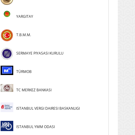
YARGITAY
T.B.M.M.
SERMAYE PIYASASI KURULU
TÜRMOB
TC MERKEZ BANKASI
ISTANBUL VERGI DAIRESI BASKANLIGI
ISTANBUL YMM ODASI