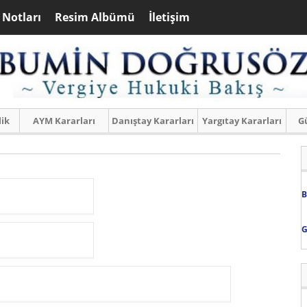
 Notları
Resim Albümü
İletişim
lik
AYM Kararları
Danıştay Kararları
Yargıtay Kararları
Gü
B
G