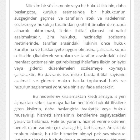
Nitekim bir sözlesmenin veya bir hukuki iliskinin, daha
baslangiçta, kurulus asamasinda bir hukukçunun
süzgeçinden geçmesi ve taraflarin istek ve iradelerinin
sözlesmeye hukukçu tarafindan çesitli ihtimaller de nazara
alinarak aktarilmasi, ileride ihtilaf çikmasi ihtimalini
azaltmaktadir. Zira hukukçu, hazirladigi sözlesme
metinlerinde, taraflar arasindaki iliskinin önce hukuk
kurallarina ve hakkaniyete uygun olmasina çalisacak, sonra
o iliskide çikabilecek sorunlara ve taraflar arasindaki olasi
menfaat çatismasinin getirebilecegi ihtilaflara iliskin önleyici
veya giderici düzenlemeleri sözlesmeye koymaya
çalisacaktir. Bu davranis ise, mikro bazda ihtilaf sayisinin
azalmasi ve giderek makro bazda toplumsal baris ve
huzurun saglanmasi yönünde bir islev ifade edecektir.
Bu nedenle ev kiralamaktan kredi almaya, is yeri
açmaktan sirket kurmaya kadar her türlü hukuki iliskilere
giren kisilerin, daha baslangiçta Avukatlik veya hukuk
müsavirligi hizmeti almalarinin kendilerine saglayacaklari
yarar, tartisilamaz. Hele bu yararin, hizmet verene ödenen
bedeli, uzun vadede çok asacagi hiç tartisilamaz. Ancak biz
toplum olarak, bu tür hizmetler almayi pek sevmiyoruz.