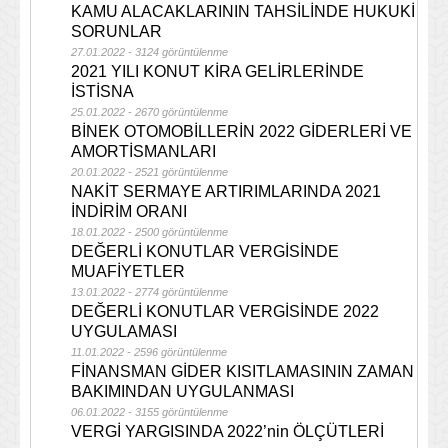
KAMU ALACAKLARININ TAHSİLİNDE HUKUKİ
SORUNLAR
27.01.2022 - 3124 görüntülenme
2021 YILI KONUT KİRA GELİRLERİNDE
İSTİSNA
25.01.2022 - 2670 görüntülenme
BİNEK OTOMOBİLLERİN 2022 GİDERLERİ VE
AMORTİSMANLARI
20.01.2022 - 2521 görüntülenme
NAKİT SERMAYE ARTIRIMLARINDA 2021
İNDİRİM ORANI
18.01.2022 - 2500 görüntülenme
DEĞERLİ KONUTLAR VERGİSİNDE
MUAFİYETLER
13.01.2022 - 2774 görüntülenme
DEĞERLİ KONUTLAR VERGİSİNDE 2022
UYGULAMASI
11.01.2022 - 2596 görüntülenme
FİNANSMAN GİDER KISITLAMASININ ZAMAN
BAKIMINDAN UYGULANMASI
06.01.2022 - 3155 görüntülenme
VERGİ YARGISINDA 2022’nin ÖLÇÜTLERİ