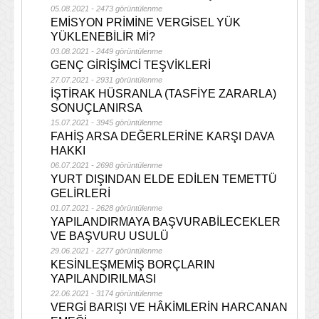
05.08.2021 - 2473 görüntülenme
EMİSYON PRİMİNE VERGİSEL YÜK
YÜKLENEBİLİR Mİ?
03.08.2021 - 2449 görüntülenme
GENÇ GİRİŞİMCİ TEŞVİKLERİ
27.07.2021 - 2931 görüntülenme
İŞTİRAK HÜSRANLA (TASFİYE ZARARLA)
SONUÇLANIRSA
15.07.2021 - 3945 görüntülenme
FAHİŞ ARSA DEĞERLERİNE KARŞI DAVA
HAKKI
06.07.2021 - 2698 görüntülenme
YURT DIŞINDAN ELDE EDİLEN TEMETTÜ
GELİRLERİ
01.07.2021 - 2628 görüntülenme
YAPILANDIRMAYA BAŞVURABİLECEKLER
VE BAŞVURU USULÜ
29.06.2021 - 2277 görüntülenme
KESİNLEŞMEMİŞ BORÇLARIN
YAPILANDIRILMASI
22.06.2021 - 3174 görüntülenme
VERGİ BARIŞI VE HÂKİMLERİN HARCANAN