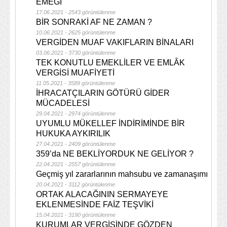
EMEĞİ
17.06.2021 - 2543 görüntülenme
BİR SONRAKİ AF NE ZAMAN ?
10.06.2021 - 2625 görüntülenme
VERGİDEN MUAF VAKIFLARIN BİNALARI
03.06.2021 - 3730 görüntülenme
TEK KONUTLU EMEKLİLER VE EMLÂK
VERGİSİ MUAFİYETİ
11.05.2021 - 3589 görüntülenme
İHRACATÇILARIN GÖTÜRÜ GİDER
MÜCADELESİ
29.04.2021 - 2974 görüntülenme
UYUMLU MÜKELLEF İNDİRİMİNDE BİR
HUKUKA AYKIRILIK
27.04.2021 - 2409 görüntülenme
359’da NE BEKLİYORDUK NE GELİYOR ?
22.04.2021 - 2557 görüntülenme
Geçmiş yıl zararlarının mahsubu ve zamanaşımı
20.04.2021 - 3112 görüntülenme
ORTAK ALACAĞININ SERMAYEYE
EKLENMESİNDE FAİZ TEŞVİKİ
15.04.2021 - 3190 görüntülenme
KURUMLAR VERGİSİNDE GÖZDEN