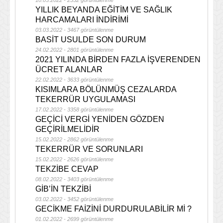
10.03.2022 - 2532 görüntülenme
YILLIK BEYANDA EĞİTİM VE SAĞLIK
HARCAMALARI İNDİRİMİ
03.03.2022 - 3467 görüntülenme
BASİT USULDE SON DURUM
24.02.2022 - 2801 görüntülenme
2021 YILINDA BİRDEN FAZLA İŞVERENDEN
ÜCRET ALANLAR
22.02.2022 - 3633 görüntülenme
KISIMLARA BÖLÜNMÜŞ CEZALARDA
TEKERRÜR UYGULAMASI
17.02.2022 - 3358 görüntülenme
GEÇİCİ VERGİ YENİDEN GÖZDEN
GEÇİRİLMELİDİR
15.02.2022 - 2862 görüntülenme
TEKERRÜR VE SORUNLARI
15.02.2022 - 2626 görüntülenme
TEKZİBE CEVAP
08.02.2022 - 3403 görüntülenme
GİB’İN TEKZİBİ
03.02.2022 - 3452 görüntülenme
GECİKME FAİZİNİ DURDURULABİLİR Mİ ?
01.02.2022 - 2699 görüntülenme