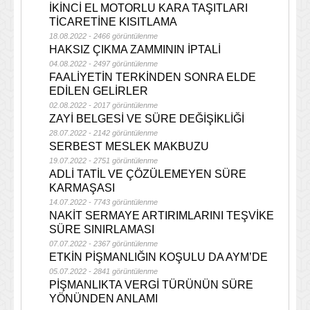
İKİNCİ EL MOTORLU KARA TAŞITLARI
TİCARETİNE KISITLAMA
18.08.2022 - 2466 görüntülenme
HAKSIZ ÇIKMA ZAMMININ İPTALİ
04.08.2022 - 2497 görüntülenme
FAALİYETİN TERKİNDEN SONRA ELDE
EDİLEN GELİRLER
02.08.2022 - 2017 görüntülenme
ZAYİ BELGESİ VE SÜRE DEĞİŞİKLİĞİ
28.07.2022 - 2142 görüntülenme
SERBEST MESLEK MAKBUZU
19.07.2022 - 2751 görüntülenme
ADLİ TATİL VE ÇÖZÜLEMEYEN SÜRE
KARMAŞASI
14.07.2022 - 7743 görüntülenme
NAKİT SERMAYE ARTIRIMLARINI TEŞVİKE
SÜRE SINIRLAMASI
07.07.2022 - 2367 görüntülenme
ETKİN PİŞMANLIĞIN KOŞULU DA AYM’DE
05.07.2022 - 2841 görüntülenme
PİŞMANLIKTA VERGİ TÜRÜNÜN SÜRE
YÖNÜNDEN ANLAMI