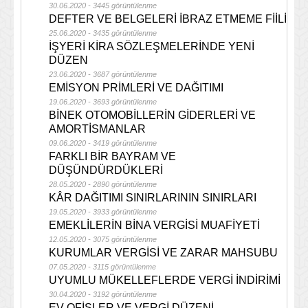
30.06.2020 - 3445 görüntülenme
DEFTER VE BELGELERİ İBRAZ ETMEME FİİLİ
25.06.2020 - 3435 görüntülenme
İŞYERİ KİRA SÖZLEŞMELERİNDE YENİ
DÜZEN
23.06.2020 - 3687 görüntülenme
EMİSYON PRİMLERİ VE DAĞITIMI
19.06.2020 - 3693 görüntülenme
BİNEK OTOMOBİLLERİN GİDERLERİ VE
AMORTİSMANLAR
09.06.2020 - 3419 görüntülenme
FARKLI BİR BAYRAM VE
DÜŞÜNDÜRDÜKLERİ
28.05.2020 - 2890 görüntülenme
KÂR DAĞITIMI SINIRLARININ SINIRLARI
19.05.2020 - 3933 görüntülenme
EMEKLİLERİN BİNA VERGİSİ MUAFİYETİ
12.05.2020 - 3075 görüntülenme
KURUMLAR VERGİSİ VE ZARAR MAHSUBU
07.05.2020 - 3115 görüntülenme
UYUMLU MÜKELLEFLERDE VERGİ İNDİRİMİ
30.04.2020 - 3192 görüntülenme
EV-OFİSLER VE VERGİ DÜZENİ