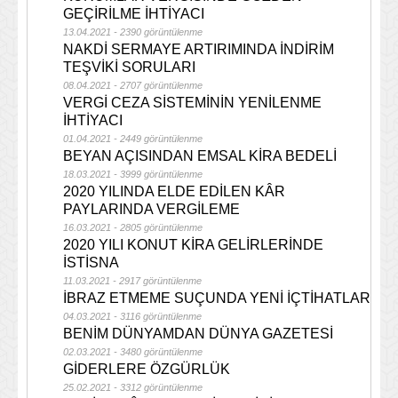
GEÇİRİLME İHTİYACI
13.04.2021 - 2390 görüntülenme
NAKDİ SERMAYE ARTIRIMINDA İNDİRİM
TEŞVİKİ SORULARI
08.04.2021 - 2707 görüntülenme
VERGİ CEZA SİSTEMİNİN YENİLENME
İHTİYACI
01.04.2021 - 2449 görüntülenme
BEYAN AÇISINDAN EMSAL KİRA BEDELİ
18.03.2021 - 3999 görüntülenme
2020 YILINDA ELDE EDİLEN KÂR
PAYLARINDA VERGİLEME
16.03.2021 - 2805 görüntülenme
2020 YILI KONUT KİRA GELİRLERİNDE
İSTİSNA
11.03.2021 - 2917 görüntülenme
İBRAZ ETMEME SUÇUNDA YENİ İÇTİHATLAR
04.03.2021 - 3116 görüntülenme
BENİM DÜNYAMDAN DÜNYA GAZETESİ
02.03.2021 - 3480 görüntülenme
GİDERLERE ÖZGÜRLÜK
25.02.2021 - 3312 görüntülenme