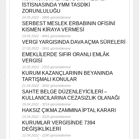
İSTİSNASINDA YMM TASDİKİ
ZORUNLULUĞU
24.05.2022 - 2866 görüntülenme
SERBEST MESLEK ERBABININ OFİSİNİ
KISMEN KİRAYA VERMESİ
19.05.2022 - 4641 görüntülenme
VERGİ YARGISINDA DAVA AÇMA SÜRELERİ
17.05.2022 - 2691 görüntülenme
EMEKLİLERDE SIFIR ORANLI EMLÂK
VERGİSİ
10.05.2022 - 2333 görüntülenme
KURUM KAZANÇLARININ BEYANINDA
TARTIŞMALI KONULAR
21.04.2022 - 3432 görüntülenme
SAHTE BELGE DÜZENLEYİCİLERİ –
KULLANICILARINA CEZASIZLIK OLANAĞI
19.04.2022 - 3214 görüntülenme
HAKSIZ ÇIKMA ZAMMINA İPTAL KARARI
14.04.2022 - 3225 görüntülenme
KURUMLAR VERGİSİNDE 7394
DEĞİŞİKLİKLERİ
12.04.2022 - 2290 görüntülenme