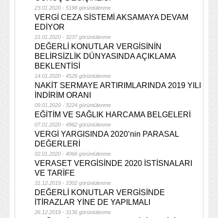
23.01.2020 - 5198 görüntülenme
VERGİ CEZA SİSTEMİ AKSAMAYA DEVAM
EDİYOR
21.01.2020 - 3237 görüntülenme
DEĞERLİ KONUTLAR VERGİSİNİN
BELİRSİZLİK DÜNYASINDA AÇIKLAMA
BEKLENTİSİ
14.01.2020 - 4526 görüntülenme
NAKİT SERMAYE ARTIRIMLARINDA 2019 YILI
İNDİRİM ORANI
09.01.2020 - 3224 görüntülenme
EĞİTİM VE SAĞLIK HARCAMA BELGELERİ
07.01.2020 - 4962 görüntülenme
VERGİ YARGISINDA 2020’nin PARASAL
DEĞERLERİ
02.01.2020 - 4066 görüntülenme
VERASET VERGİSİNDE 2020 İSTİSNALARI
VE TARİFE
31.12.2019 - 3302 görüntülenme
DEĞERLİ KONUTLAR VERGİSİNDE
İTİRAZLAR YİNE DE YAPILMALI
26.12.2019 - 3136 görüntülenme