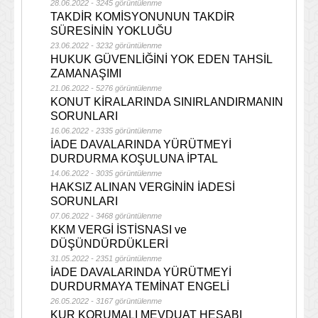
28.06.2022 - 3245 görüntülenme
TAKDİR KOMİSYONUNUN TAKDİR
SÜRESİNİN YOKLUĞU
23.06.2022 - 3232 görüntülenme
HUKUK GÜVENLİĞİNİ YOK EDEN TAHSİL
ZAMANAŞIMI
21.06.2022 - 5276 görüntülenme
KONUT KİRALARINDA SINIRLANDIRMANIN
SORUNLARI
16.06.2022 - 2335 görüntülenme
İADE DAVALARINDA YÜRÜTMEYİ
DURDURMA KOŞULUNA İPTAL
14.06.2022 - 3035 görüntülenme
HAKSIZ ALINAN VERGİNİN İADESİ
SORUNLARI
07.06.2022 - 3468 görüntülenme
KKM VERGİ İSTİSNASI ve
DÜŞÜNDÜRDÜKLERİ
31.05.2022 - 2351 görüntülenme
İADE DAVALARINDA YÜRÜTMEYİ
DURDURMAYA TEMİNAT ENGELİ
26.05.2022 - 3167 görüntülenme
KUR KORUMALI MEVDUAT HESABI