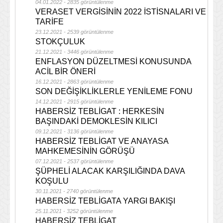
04.01.2022 - 2835 görüntülenme
VERASET VERGİSİNİN 2022 İSTİSNALARI VE
TARİFE
23.12.2021 - 2539 görüntülenme
STOKÇULUK
21.12.2021 - 3446 görüntülenme
ENFLASYON DÜZELTMESİ KONUSUNDA
ACİL BİR ÖNERİ
16.12.2021 - 2863 görüntülenme
SON DEĞİŞİKLİKLERLE YENİLEME FONU
14.12.2021 - 2915 görüntülenme
HABERSİZ TEBLİGAT : HERKESİN
BAŞINDAKİ DEMOKLESİN KILICI
09.12.2021 - 3136 görüntülenme
HABERSİZ TEBLİGAT VE ANAYASA
MAHKEMESİNİN GÖRÜŞÜ
07.12.2021 - 2537 görüntülenme
ŞÜPHELİ ALACAK KARŞILIĞINDA DAVA
KOŞULU
30.11.2021 - 2740 görüntülenme
HABERSİZ TEBLİGATA YARGI BAKIŞI
25.11.2021 - 3252 görüntülenme
HABERSİZ TEBLİGAT