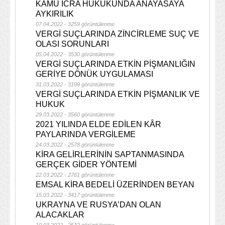
KAMU İCRA HUKUKUNDA ANAYASAYA
AYKIRILIK
07.04.2022 - 3259 görüntülenme
VERGİ SUÇLARINDA ZİNCİRLEME SUÇ VE
OLASI SORUNLARI
05.04.2022 - 3530 görüntülenme
VERGİ SUÇLARINDA ETKİN PİŞMANLIĞIN
GERİYE DÖNÜK UYGULAMASI
31.03.2022 - 3199 görüntülenme
VERGİ SUÇLARINDA ETKİN PİŞMANLIK VE
HUKUK
29.03.2022 - 3560 görüntülenme
2021 YILINDA ELDE EDİLEN KÂR
PAYLARINDA VERGİLEME
24.03.2022 - 2578 görüntülenme
KİRA GELİRLERİNİN SAPTANMASINDA
GERÇEK GİDER YÖNTEMİ
22.03.2022 - 2761 görüntülenme
EMSAL KİRA BEDELİ ÜZERİNDEN BEYAN
15.03.2022 - 3417 görüntülenme
UKRAYNA VE RUSYA’DAN OLAN
ALACAKLAR