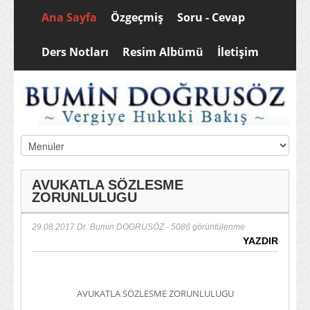
Ana Sayfa
Özgeçmiş
Soru - Cevap
Ders Notları
Resim Albümü
İletişim
AVUKATLA SÖZLESME
ZORUNLULUGU
29.08.2017
Dr. Bumin DOGRUSÖZ
- 5086 görüntülenme
YAZDIR
AVUKATLA SÖZLESME ZORUNLULUGU