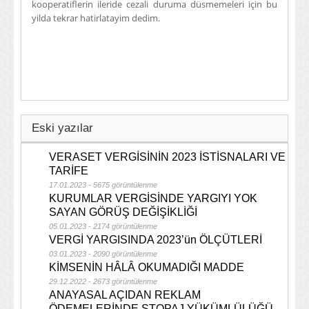
kooperatiflerin ileride cezali duruma düsmemeleri için bu
yilda tekrar hatirlatayim dedim.
Eski yazılar
VERASET VERGİSİNİN 2023 İSTİSNALARI VE
TARİFE
17.01.2023 - 5675 görüntülenme
KURUMLAR VERGİSİNDE YARGIYI YOK
SAYAN GÖRÜŞ DEĞİŞİKLİĞİ
05.01.2023 - 2174 görüntülenme
VERGİ YARGISINDA 2023’ün ÖLÇÜTLERİ
03.01.2023 - 2090 görüntülenme
KİMSENİN HÂLÂ OKUMADIĞI MADDE
29.12.2022 - 2673 görüntülenme
ANAYASAL AÇIDAN REKLAM
ÖDEMELERİNDE STOPAJ YÜKÜMLÜLÜĞÜ