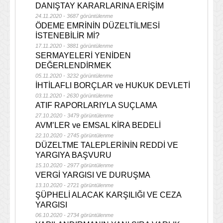
DANIŞTAY KARARLARINA ERİŞİM
24.11.2020 - 3687 görüntülenme
ÖDEME EMRİNİN DÜZELTİLMESİ
İSTENEBİLİR Mİ?
17.11.2020 - 3881 görüntülenme
SERMAYELERİ YENİDEN
DEĞERLENDİRMEK
05.11.2020 - 3232 görüntülenme
İHTİLAFLI BORÇLAR ve HUKUK DEVLETİ
03.11.2020 - 2630 görüntülenme
ATIF RAPORLARIYLA SUÇLAMA
27.10.2020 - 3479 görüntülenme
AVM’LER ve EMSAL KİRA BEDELİ
22.10.2020 - 2745 görüntülenme
DÜZELTME TALEPLERİNİN REDDİ VE
YARGIYA BAŞVURU
15.10.2020 - 2977 görüntülenme
VERGİ YARGISI VE DURUŞMA
13.10.2020 - 2721 görüntülenme
ŞÜPHELİ ALACAK KARŞILIĞI VE CEZA
YARGISI
06.10.2020 - 2734 görüntülenme