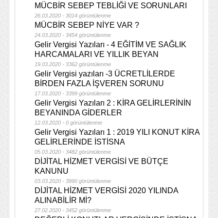
MÜCBİR SEBEP TEBLİĞİ VE SORUNLARI
26.03.2020 - 3014 görüntülenme
MÜCBİR SEBEP NİYE VAR ?
24.03.2020 - 3454 görüntülenme
Gelir Vergisi Yazıları - 4 EĞİTİM VE SAĞLIK
HARCAMALARI VE YILLIK BEYAN
19.03.2020 - 3362 görüntülenme
Gelir Vergisi yazıları -3 ÜCRETLİLERDE
BİRDEN FAZLA İŞVEREN SORUNU
17.03.2020 - 3399 görüntülenme
Gelir Vergisi Yazıları 2 : KİRA GELİRLERİNİN
BEYANINDA GİDERLER
12.03.2020 - 0 görüntülenme
Gelir Vergisi Yazıları 1 : 2019 YILI KONUT KİRA
GELİRLERİNDE İSTİSNA
05.03.2020 - 3482 görüntülenme
DİJİTAL HİZMET VERGİSİ VE BÜTÇE
KANUNU
03.03.2020 - 3990 görüntülenme
DİJİTAL HİZMET VERGİSİ 2020 YILINDA
ALINABİLİR Mİ?
27.02.2020 - 3452 görüntülenme