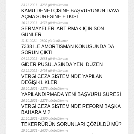
23.11.2021 - 3233 görüntülenme
KAMU DENETÇİSİNE BAŞVURUNUN DAVA
AÇMA SÜRESİNE ETKİSİ
16.11.2021 - 3476 görüntülenme
SERMAYELERİ ARTIRMAK İÇİN SON
GÜNLER
11.11.2021 - 2800 görüntülenme
7338 İLE AMORTİSMAN KONUSUNDA DA
SORUN ÇIKTI
04.11.2021 - 2661 görüntülenme
GİDER PUSULASINDA YENİ DÜZEN
02.11.2021 - 2495 görüntülenme
VERGİ CEZA SİSTEMİNDE YAPILAN
DEĞİŞİKLİKLER
28.10.2021 - 2278 görüntülenme
YAPILANDIRMADA YENİ BAŞVURU SÜRESİ
26.10.2021 - 2278 görüntülenme
VERGİ CEZA SİSTEMİNDE REFORM BAŞKA
BAHARA MI?
21.10.2021 - 2300 görüntülenme
TEKERRÜRÜN SORUNLARI ÇÖZÜLDÜ MÜ?
19.10.2021 - 2633 görüntülenme