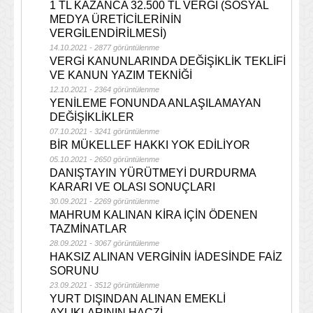
1 TL KAZANCA 32.500 TL VERGİ (SOSYAL
MEDYA ÜRETİCİLERİNİN
VERGİLENDİRİLMESİ)
14.10.2021 - 2877 görüntülenme
VERGİ KANUNLARINDA DEĞİŞİKLİK TEKLİFİ
VE KANUN YAZIM TEKNİĞİ
12.10.2021 - 2364 görüntülenme
YENİLEME FONUNDA ANLAŞILAMAYAN
DEĞİŞİKLİKLER
07.10.2021 - 3241 görüntülenme
BİR MÜKELLEF HAKKI YOK EDİLİYOR
05.10.2021 - 2650 görüntülenme
DANIŞTAYIN YÜRÜTMEYİ DURDURMA
KARARI VE OLASI SONUÇLARI
30.09.2021 - 2269 görüntülenme
MAHRUM KALINAN KİRA İÇİN ÖDENEN
TAZMİNATLAR
28.09.2021 - 3067 görüntülenme
HAKSIZ ALINAN VERGİNİN İADESİNDE FAİZ
SORUNU
23.09.2021 - 3512 görüntülenme
YURT DIŞINDAN ALINAN EMEKLİ
AYLIKLARININ HACZİ