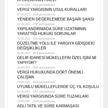
21.09.2021 - 3156 görüntülenme
VERGİ YARGISININ USUL KURALLARI
07.09.2021 - 2920 görüntülenme
YENİDEN DEĞERLEMEDE BAŞARI ŞANSI
02.09.2021 - 2795 görüntülenme
YAPILANDIRMADA SÜRE UZATIMININ
YARATTIĞI HUKUKİ SORUNLAR
31.08.2021 - 3332 görüntülenme
DÜZELTME YOLU İLE YARGIYA GİDİŞDEKİ
DEĞİŞİKLİKLER
26.08.2021 - 3075 görüntülenme
GELİR İDARESİ MÜKELLEFİN ÖZEL İŞİNİ Mİ
YAPIYOR?
24.08.2021 - 2840 görüntülenme
VERGİ HUKUKUNDA DÖRT ÖNEMLİ
ÇALIŞMA
19.08.2021 - 2856 görüntülenme
UYUMLU MÜKELLEFLERDE ÜÇ YIL KOŞULU
12.08.2021 - 3357 görüntülenme
VERGİ YARGISINDA SÜRE TUZAKLARI
10.08.2021 - 2658 görüntülenme
ADLİ TATİL VE SÜRE KARMAŞASI