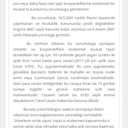
yüz veya daha fazla olan yapi kooperatiflerine sözlesmeli bir
Avukat bulundurma zorunlulugu getirilmistir.
Bu zorunluluk, 10.5.2001 tarihli Resmi Gazete’de
yayimlanan ve Avukatlik Kanununda çesitli degisiklikler
öngöre 4667 sayili Kanunla ihdas olunmus ve 6 Kasim 2001
tarihi itibariyle yürürlüge girmistir.
Bu tarihten itibaren bu zorunluluga uymayan
sirketler ve kooperatiflere sözlesmeli avukat tayin
etmedikleri her ay için, fiil tarihinde geçerli asgari ücretin iki
aylik brüt tutari kadar para cezasi (2017 yili için aylik ceza
tutari 3.555,- TL) uygulanmaktadir. Bu ceza uygulamada,
genellikle Barolarin bildirimi ile mahallin en büyük mülki
amiri veya Cumhuriyet Savcisi tarafindan kesilmektedir.
Idari para cezasi niteligindeki bu cezaya itiraz ise 15 günlük
süreye baglidir ve görevli mahkeme sulh ceza
mahkemesidir. Cezanin tahsili ise, 6183 sayili Amme
Alacaklarinin Tahsil Usulü Hakkinda Kanuna tâbidir.
Burada yükümlülügün sadece sermayeye iliskin
rakamsal sinira baglanmasinin yerindeligi tartisilabilir.
Sirketlerin ortak sayisi, toplu is sözlesmesi kapsaminda is
yerine sahip olup olmadigi veya halka açik ve/veya bagimsiz