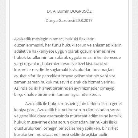
Dr. A. Bumin DOGRUSÖZ
Dünya Gazetesi/29.8.2017
Avukatlik mesleginin amaci, hukuki iliskilerin
düzenlenmesini, her türlü hukuki sorun ve anlasmazliklarin
adalet ve hakkaniyete uygun olarak çözümlenmesini ve
hukuk kurallarinin tam olarak uygulanmasini her derecede
yargi organlari, hakemler, resmi ve özel kisi, kurul ve
kurumlar nezdinde saglamaktir. Avukatlar, bu amaçlari
avukat sifati ile gerçeklestirmeye çalismalarinin yani sira
zaman zaman hukuk müsaviri olarak da hizmet verirler.
Aslinda bu iki hizmet birbirinden ayri hizmetler olmayip,
birçok halde birbirlerini tamamlayici niteliktedir.
Avukatlik ile hukuk müsavirliginin farkina iliskin genel
kaniya göre, Avukatlik hizmetine sorun çikmasindan sonra
ve genellikle dava asamasinda müracaat edilmesine karsilik,
hukuk müsavirine daha sorun çikmadan, bir hukuki iliski
olusturulurken, örnegin bir sözlesme yapilirken, bir sirket
kurulurken müracaat edilmesi seklinde açiklanabilir.