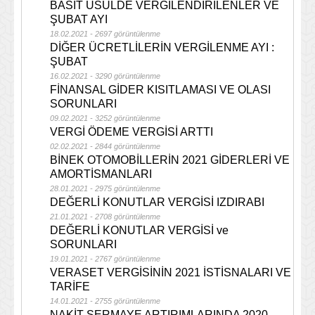
BASİT USÛLDE VERGİLENDİRİLENLER VE
ŞUBAT AYI
18.02.2021 - 2697 görüntülenme
DİĞER ÜCRETLİLERİN VERGİLENME AYI :
ŞUBAT
16.02.2021 - 3290 görüntülenme
FİNANSAL GİDER KISITLAMASI VE OLASI
SORUNLARI
09.02.2021 - 3252 görüntülenme
VERGİ ÖDEME VERGİSİ ARTTI
02.02.2021 - 2844 görüntülenme
BİNEK OTOMOBİLLERİN 2021 GİDERLERİ VE
AMORTİSMANLARI
28.01.2021 - 2975 görüntülenme
DEĞERLİ KONUTLAR VERGİSİ IZDIRABI
21.01.2021 - 2708 görüntülenme
DEĞERLİ KONUTLAR VERGİSİ ve
SORUNLARI
19.01.2021 - 2767 görüntülenme
VERASET VERGİSİNİN 2021 İSTİSNALARI VE
TARİFE
14.01.2021 - 2755 görüntülenme
NAKİT SERMAYE ARTIRIMLARINDA 2020