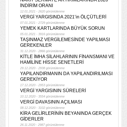
İNDİRİM ORANI
12.01.2021 - 2620 görüntülenme
VERGİ YARGISINDA 2021’in ÖLÇÜTLERİ
07.01.2021 - 2729 görüntülenme
YEMEK KARTLARINDA BÜYÜK SORUN
05.01.2021 - 3916 görüntülenme
TAŞINMAZ VERGİLEMESİNDE YAPILMASI
GEREKENLER
31.12.2020 - 2866 görüntülenme
KİTLE İMHA SİLAHLARININ FİNANSMANI VE
HAMİLİNE HİSSE SENETLERİ
29.12.2020 - 2938 görüntülenme
YAPILANDIRMANIN DA YAPILANDIRILMASI
GEREKİYOR
17.12.2020 - 2953 görüntülenme
VERGİ YARGISININ SÜRELERİ
10.12.2020 - 3554 görüntülenme
VERGİ DAVASININ AÇILMASI
08.12.2020 - 3102 görüntülenme
KİRA GELİRLERİNİN BEYANINDA GERÇEK
GİDERLER
26.11.2020 - 2987 görüntülenme