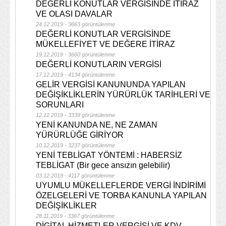
DEĞERLİ KONUTLAR VERGİSİNDE İTİRAZ
VE OLASI DAVALAR
24.12.2019 - 3663 görüntülenme
DEĞERLİ KONUTLAR VERGİSİNDE
MÜKELLEFİYET VE DEĞERE İTİRAZ
19.12.2019 - 3660 görüntülenme
DEĞERLİ KONUTLARIN VERGİSİ
17.12.2019 - 4134 görüntülenme
GELİR VERGİSİ KANUNUNDA YAPILAN
DEĞİŞİKLİKLERİN YÜRÜRLÜK TARİHLERİ VE
SORUNLARI
12.12.2019 - 3339 görüntülenme
YENİ KANUNDA NE, NE ZAMAN
YÜRÜRLÜĞE GİRİYOR
10.12.2019 - 3237 görüntülenme
YENİ TEBLİGAT YÖNTEMİ : HABERSİZ
TEBLİGAT (Bir gece ansızın gelebilir)
03.12.2019 - 4117 görüntülenme
UYUMLU MÜKELLEFLERDE VERGİ İNDİRİMİ
ÖZELGELERİ VE TORBA KANUNLA YAPILAN
DEĞİŞİKLİKLER
28.11.2019 - 3367 görüntülenme
DİGİTAL HİZMETLER VERGİSİ VE KDV