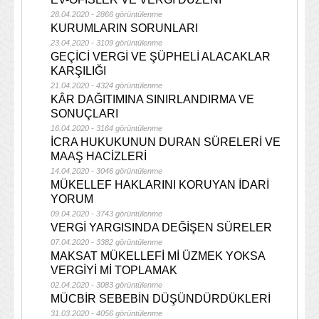
28.04.2020 - 2866 görüntülenme
KURUMLARIN SORUNLARI
23.04.2020 - 3109 görüntülenme
GEÇİCİ VERGİ VE ŞÜPHELİ ALACAKLAR
KARŞILIĞI
21.04.2020 - 4324 görüntülenme
KÂR DAĞITIMINA SINIRLANDIRMA VE
SONUÇLARI
16.04.2020 - 3164 görüntülenme
İCRA HUKUKUNUN DURAN SÜRELERİ VE
MAAŞ HACİZLERİ
14.04.2020 - 3046 görüntülenme
MÜKELLEF HAKLARINI KORUYAN İDARİ
YORUM
09.04.2020 - 3743 görüntülenme
VERGİ YARGISINDA DEĞİŞEN SÜRELER
07.04.2020 - 3382 görüntülenme
MAKSAT MÜKELLEFİ Mİ ÜZMEK YOKSA
VERGİYİ Mİ TOPLAMAK
02.04.2020 - 3083 görüntülenme
MÜCBİR SEBEBİN DÜŞÜNDÜRDÜKLERİ
31.03.2020 - 4056 görüntülenme