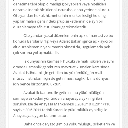
denetime tâbi olup olmadigi gibi yapilari veya nitelikleri
nazara alinarak ölçütler olusturulsa, daha yerinde olurdu.
Öte yandan hukuk hizmetlerinin merkezilestigi holding
yapilanmalari içerisindeki grup sirketlerinin de ayri bir
düzenlemeye tâbi tutulmasi gerekmektedir.
Öte yandan yasal düzenlemenin açik olmamasi ve bu
konuda Barolar Birligi veya Adalet Bakanliginca açiklayici bir
alt düzenlemenin yapilmamis olmasi da, uygulamada pek
çok soruna yol açmaktadir.
Is dünyasinin karmasik hukuki ve mali iliskileri ve ayni
oranda uzmanlik gerektiren mevzuat kümeleri karsisinda
Avukat istihdami için getirilen bu yükümlülügün mali
müsavir istihdami için de getirilmesi, saglikli bir is dünyasi
için bence bir zorunluluktur.
Avukatlik Kanunu ile getirilen bu yükümlülügün
sermaye sirketleri yönünden anayasaya aykiriligi ileri
sürülmüsse de Anayasa Mahkemesi E.2010/10 K.2011/110
sayi ve 30.6.2011 tarihli Karari ile yükümlülük oybirligi ile
Anayasaya uygun bulunmustur.
Daha önce de yazdigim bu yükümlülügü, sirketlerin ve