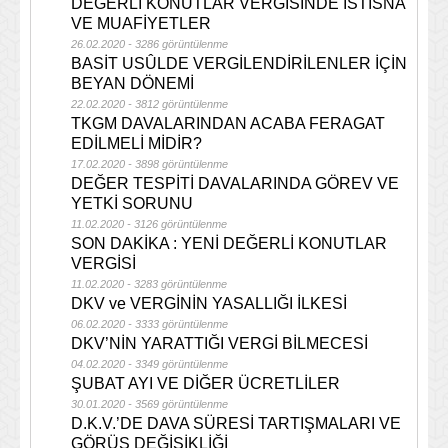
DEĞERLİ KONUTLAR VERGİSİNDE İSTİSNA
VE MUAFİYETLER
26.02.2020 - 3286 görüntülenme
BASİT USÛLDE VERGİLENDİRİLENLER İÇİN
BEYAN DÖNEMİ
22.02.2020 - 3812 görüntülenme
TKGM DAVALARINDAN ACABA FERAGAT
EDİLMELİ MİDİR?
17.02.2020 - 3898 görüntülenme
DEĞER TESPİTİ DAVALARINDA GÖREV VE
YETKİ SORUNU
11.02.2020 - 3126 görüntülenme
SON DAKİKA : YENİ DEĞERLİ KONUTLAR
VERGİSİ
11.02.2020 - 3283 görüntülenme
DKV ve VERGİNİN YASALLIĞI İLKESİ
06.02.2020 - 3333 görüntülenme
DKV’NİN YARATTIĞI VERGİ BİLMECESİ
04.02.2020 - 3349 görüntülenme
ŞUBAT AYI VE DİĞER ÜCRETLİLER
30.01.2020 - 3569 görüntülenme
D.K.V.’DE DAVA SÜRESİ TARTIŞMALARI VE
GÖRÜŞ DEĞİŞİKLİĞİ