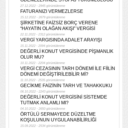
27.12.2022 - 2945 görüntülenme
FATURANIZI VERMEZLERSE
15.12.2022 - 2679 görüntülenme
ŞİRKETİNE FAİZSİZ BORÇ VERENE
“HAYATIN OLAĞAN AKIŞI” VERGİSİ
22.11.2022 - 2312 görüntülenme
VERGİ YARGISINDA ADALET ARAYIŞI
15.11.2022 - 2094 görüntülenme
DEĞERLİ KONUT VERGİSİNDE PİŞMANLIK
OLUR MU?
10.11.2022 - 2204 görüntülenme
VERGİ CEZASININ TARH DÖNEMİ İLE FİİLİN
DÖNEMİ DEĞİŞTİRİLEBİLİR Mİ?
11.10.2022 - 2535 görüntülenme
GECİKME FAİZİNİN TARH VE TAHAKKUKU
06.10.2022 - 2243 görüntülenme
DEĞERLİ KONUT VERGİSİNİ SİSTEMDE
TUTMAK ANLAMLI MI?
04.10.2022 - 2650 görüntülenme
ÖRTÜLÜ SERMAYEDE DÜZELTME
KOŞULUNUN UYGULANABİLİRLİĞİ
15.09.2022 - 2534 görüntülenme