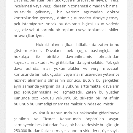
Davamiz olmadan bir hukukçuya müracaat etmeyi, bir vergi
incelemesi veya vergi idaresinin zorlamasi olmadan bir mali
müsavirle çalismayi, bir yerimiz agrimadan doktor
kontrolünden geçmeyi, disimiz çürümeden disçiye gitmeyi
pek istemiyoruz. Ancak bu davranis biçimi, uzun vadede
sagliksiz yahut sorunlu bir toplumu veya toplumsal iliskileri
ortaya çikartiyor.
Hukuki alanda çikan ihtilaflar da zaten bunu
göstermektedir. Davalarin pek çogu, baslangiçta bir
hukukçu ile birlikte davranilmamis olmasindan
kaynaklanmaktadir. Vergi ihtilaflari da ayni sekilde. Pek çok
dava aslinda, mali yükümlülükler ve vergi mevzuati
konusunda bir hukukçudan veya mali müsavirden yeterince
hizmet alinmamis olmasinin sonucu. Bütün bu gerçekler,
ayni zamanda yarginin da is yükünü arttirmakta, davalarin
geç sonuçlanmasina yol açmaktadir. Zaten bu yüzden
Kanunda söz konusu yükümlülük, sirketin bir ihtilafinin
bulunup bulunmadigi önem tasimaksizin ihdas edilmistir.
Avukatlik Kanununda bu sakincalar giderilmeye
çalisilmis ve Ticaret Kanununda öngörülen asgari
sermayenin bes katindan fazla, bir baska deyisle bu gün için
250.000 liradan fazla sermayeli anonim sirketlerle, üye sayisi