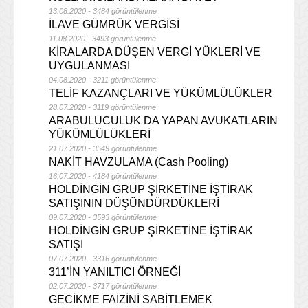
13.08.2020 - 3484 görüntülenme
İLAVE GÜMRÜK VERGİSİ
11.08.2020 - 3493 görüntülenme
KİRALARDA DÜŞEN VERGİ YÜKLERİ VE
UYGULANMASI
04.08.2020 - 3211 görüntülenme
TELİF KAZANÇLARI VE YÜKÜMLÜLÜKLER
28.07.2020 - 3119 görüntülenme
ARABULUCULUK DA YAPAN AVUKATLARIN
YÜKÜMLÜLÜKLERİ
21.07.2020 - 3549 görüntülenme
NAKİT HAVZULAMA (Cash Pooling)
16.07.2020 - 4184 görüntülenme
HOLDİNGİN GRUP ŞİRKETİNE İŞTİRAK
SATIŞININ DÜŞÜNDÜRDÜKLERİ
09.07.2020 - 3593 görüntülenme
HOLDİNGİN GRUP ŞİRKETİNE İŞTİRAK
SATIŞI
07.07.2020 - 3316 görüntülenme
311’İN YANILTICI ÖRNEĞİ
02.07.2020 - 3717 görüntülenme
GECİKME FAİZİNİ SABİTLEMEK