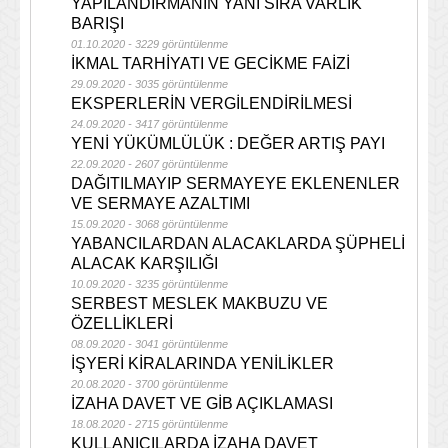
YAPILANDIRMANIN YANI SIRA VARLIK
BARIŞI
01.10.2020 - 3229 görüntülenme
İKMAL TARHİYATI VE GECİKME FAİZİ
29.09.2020 - 3035 görüntülenme
EKSPERLERİN VERGİLENDİRİLMESİ
24.09.2020 - 3417 görüntülenme
YENİ YÜKÜMLÜLÜK : DEĞER ARTIŞ PAYI
22.09.2020 - 2607 görüntülenme
DAĞITILMAYIP SERMAYEYE EKLENENLER
VE SERMAYE AZALTIMI
15.09.2020 - 3068 görüntülenme
YABANCILARDAN ALACAKLARDA ŞÜPHELİ
ALACAK KARŞILIĞI
10.09.2020 - 3235 görüntülenme
SERBEST MESLEK MAKBUZU VE
ÖZELLİKLERİ
08.09.2020 - 3041 görüntülenme
İŞYERİ KİRALARINDA YENİLİKLER
20.08.2020 - 3700 görüntülenme
İZAHA DAVET VE GİB AÇIKLAMASI
18.08.2020 - 2715 görüntülenme
KULLANICILARDA İZAHA DAVET