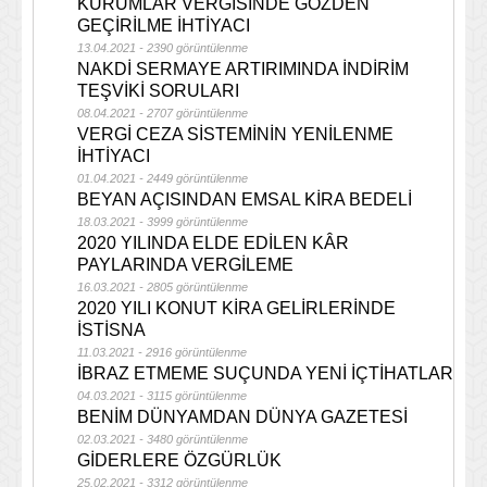
KURUMLAR VERGİSİNDE GÖZDEN
GEÇİRİLME İHTİYACI
13.04.2021 - 2390 görüntülenme
NAKDİ SERMAYE ARTIRIMINDA İNDİRİM
TEŞVİKİ SORULARI
08.04.2021 - 2707 görüntülenme
VERGİ CEZA SİSTEMİNİN YENİLENME
İHTİYACI
01.04.2021 - 2449 görüntülenme
BEYAN AÇISINDAN EMSAL KİRA BEDELİ
18.03.2021 - 3999 görüntülenme
2020 YILINDA ELDE EDİLEN KÂR
PAYLARINDA VERGİLEME
16.03.2021 - 2805 görüntülenme
2020 YILI KONUT KİRA GELİRLERİNDE
İSTİSNA
11.03.2021 - 2916 görüntülenme
İBRAZ ETMEME SUÇUNDA YENİ İÇTİHATLAR
04.03.2021 - 3115 görüntülenme
BENİM DÜNYAMDAN DÜNYA GAZETESİ
02.03.2021 - 3480 görüntülenme
GİDERLERE ÖZGÜRLÜK
25.02.2021 - 3312 görüntülenme