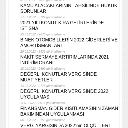
01.02.2022 - 2699 görüntülenme
KAMU ALACAKLARININ TAHSİLİNDE HUKUKİ
SORUNLAR
27.01.2022 - 3124 görüntülenme
2021 YILI KONUT KİRA GELİRLERİNDE
İSTİSNA
25.01.2022 - 2670 görüntülenme
BİNEK OTOMOBİLLERİN 2022 GİDERLERİ VE
AMORTİSMANLARI
20.01.2022 - 2521 görüntülenme
NAKİT SERMAYE ARTIRIMLARINDA 2021
İNDİRİM ORANI
18.01.2022 - 2499 görüntülenme
DEĞERLİ KONUTLAR VERGİSİNDE
MUAFİYETLER
13.01.2022 - 2773 görüntülenme
DEĞERLİ KONUTLAR VERGİSİNDE 2022
UYGULAMASI
11.01.2022 - 2596 görüntülenme
FİNANSMAN GİDER KISITLAMASININ ZAMAN
BAKIMINDAN UYGULANMASI
06.01.2022 - 3155 görüntülenme
VERGİ YARGISINDA 2022’nin ÖLÇÜTLERİ