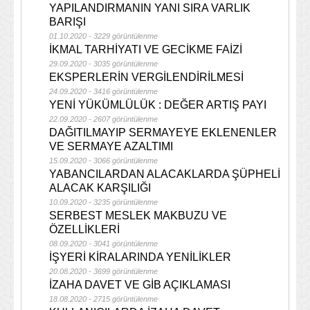
YAPILANDIRMANIN YANI SIRA VARLIK
BARIŞI
01.10.2020 - 3229 görüntülenme
İKMAL TARHİYATI VE GECİKME FAİZİ
29.09.2020 - 3035 görüntülenme
EKSPERLERİN VERGİLENDİRİLMESİ
24.09.2020 - 3416 görüntülenme
YENİ YÜKÜMLÜLÜK : DEĞER ARTIŞ PAYI
22.09.2020 - 2607 görüntülenme
DAĞITILMAYIP SERMAYEYE EKLENENLER
VE SERMAYE AZALTIMI
15.09.2020 - 3066 görüntülenme
YABANCILARDAN ALACAKLARDA ŞÜPHELİ
ALACAK KARŞILIĞI
10.09.2020 - 3235 görüntülenme
SERBEST MESLEK MAKBUZU VE
ÖZELLİKLERİ
08.09.2020 - 3041 görüntülenme
İŞYERİ KİRALARINDA YENİLİKLER
20.08.2020 - 3699 görüntülenme
İZAHA DAVET VE GİB AÇIKLAMASI
18.08.2020 - 2715 görüntülenme