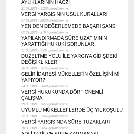
AYLIKLARININ HACZİ
21.09.2021 - 3156 görüntülenme
VERGİ YARGISININ USUL KURALLARI
07.09.2021 - 2920 görüntülenme
YENİDEN DEĞERLEMEDE BAŞARI ŞANSI
02.09.2021 - 2794 görüntülenme
YAPILANDIRMADA SÜRE UZATIMININ
YARATTIĞI HUKUKİ SORUNLAR
31.08.2021 - 3331 görüntülenme
DÜZELTME YOLU İLE YARGIYA GİDİŞDEKİ
DEĞİŞİKLİKLER
26.08.2021 - 3075 görüntülenme
GELİR İDARESİ MÜKELLEFİN ÖZEL İŞİNİ Mİ
YAPIYOR?
24.08.2021 - 2840 görüntülenme
VERGİ HUKUKUNDA DÖRT ÖNEMLİ
ÇALIŞMA
19.08.2021 - 2855 görüntülenme
UYUMLU MÜKELLEFLERDE ÜÇ YIL KOŞULU
12.08.2021 - 3357 görüntülenme
VERGİ YARGISINDA SÜRE TUZAKLARI
10.08.2021 - 2657 görüntülenme
ADLİ TATİL VE SÜRE KARMAŞASI