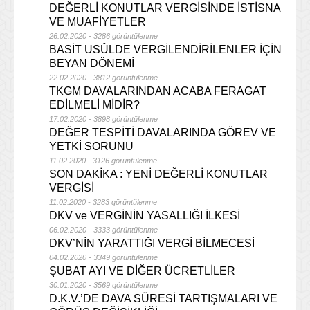
DEĞERLİ KONUTLAR VERGİSİNDE İSTİSNA
VE MUAFİYETLER
26.02.2020 - 3286 görüntülenme
BASİT USÛLDE VERGİLENDİRİLENLER İÇİN
BEYAN DÖNEMİ
22.02.2020 - 3812 görüntülenme
TKGM DAVALARINDAN ACABA FERAGAT
EDİLMELİ MİDİR?
17.02.2020 - 3898 görüntülenme
DEĞER TESPİTİ DAVALARINDA GÖREV VE
YETKİ SORUNU
11.02.2020 - 3126 görüntülenme
SON DAKİKA : YENİ DEĞERLİ KONUTLAR
VERGİSİ
11.02.2020 - 3283 görüntülenme
DKV ve VERGİNİN YASALLIĞI İLKESİ
06.02.2020 - 3333 görüntülenme
DKV’NİN YARATTIĞI VERGİ BİLMECESİ
04.02.2020 - 3349 görüntülenme
ŞUBAT AYI VE DİĞER ÜCRETLİLER
30.01.2020 - 3569 görüntülenme
D.K.V.’DE DAVA SÜRESİ TARTIŞMALARI VE