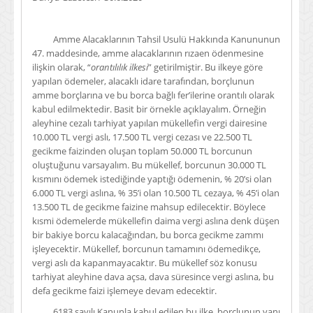
Amme Alacaklarının Tahsil Usulü Hakkında Kanununun
47. maddesinde, amme alacaklarının rızaen ödenmesine
ilişkin olarak, “
orantılılık ilkesi
” getirilmiştir. Bu ilkeye göre
yapılan ödemeler, alacaklı idare tarafından, borçlunun
amme borçlarına ve bu borca bağlı fer’ilerine orantılı olarak
kabul edilmektedir. Basit bir örnekle açıklayalım. Örneğin
aleyhine cezalı tarhiyat yapılan mükellefin vergi dairesine
10.000 TL vergi aslı, 17.500 TL vergi cezası ve 22.500 TL
gecikme faizinden oluşan toplam 50.000 TL borcunun
oluştuğunu varsayalım. Bu mükellef, borcunun 30.000 TL
kısmını ödemek istediğinde yaptığı ödemenin, % 20’si olan
6.000 TL vergi aslına, % 35’i olan 10.500 TL cezaya, % 45’i olan
13.500 TL de gecikme faizine mahsup edilecektir. Böylece
kısmi ödemelerde mükellefin daima vergi aslına denk düşen
bir bakiye borcu kalacağından, bu borca gecikme zammı
işleyecektir. Mükellef, borcunun tamamını ödemedikçe,
vergi aslı da kapanmayacaktır. Bu mükellef söz konusu
tarhiyat aleyhine dava açsa, dava süresince vergi aslına, bu
defa gecikme faizi işlemeye devam edecektir.
6183 sayılı Kanunla kabul edilen bu ilke, borçlunun yanı