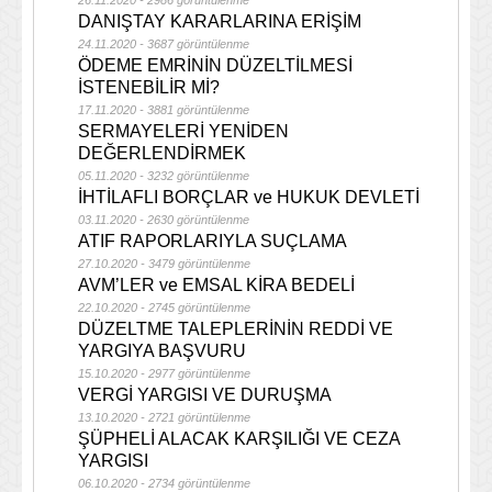
26.11.2020 - 2986 görüntülenme
DANIŞTAY KARARLARINA ERİŞİM
24.11.2020 - 3687 görüntülenme
ÖDEME EMRİNİN DÜZELTİLMESİ
İSTENEBİLİR Mİ?
17.11.2020 - 3881 görüntülenme
SERMAYELERİ YENİDEN
DEĞERLENDİRMEK
05.11.2020 - 3232 görüntülenme
İHTİLAFLI BORÇLAR ve HUKUK DEVLETİ
03.11.2020 - 2630 görüntülenme
ATIF RAPORLARIYLA SUÇLAMA
27.10.2020 - 3479 görüntülenme
AVM’LER ve EMSAL KİRA BEDELİ
22.10.2020 - 2745 görüntülenme
DÜZELTME TALEPLERİNİN REDDİ VE
YARGIYA BAŞVURU
15.10.2020 - 2977 görüntülenme
VERGİ YARGISI VE DURUŞMA
13.10.2020 - 2721 görüntülenme
ŞÜPHELİ ALACAK KARŞILIĞI VE CEZA
YARGISI
06.10.2020 - 2734 görüntülenme