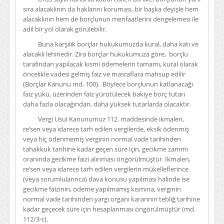
sıra alacaklının da haklarını koruması, bir başka deyişle hem
alacaklının hem de borçlunun menfaatlerini dengelemesi ile
adil bir yol olarak görülebilir.
Buna karşılık borçlar hukukumuzda kural, daha katı ve
alacaklı lehinedir. Zira borçlar hukukumuza göre, borçlu
tarafından yapılacak kısmi ödemelerin tamamı, kural olarak
öncelikle vadesi gelmiş faiz ve masraflara mahsup edilir
(Borçlar Kanunu md. 100). Böylece borçlunun katlanacağı
faiz yükü, üzerinden faiz yürütülecek bakiye borç tutarı
daha fazla olacağından, daha yüksek tutarlarda olacaktır.
Vergi Usul Kanunumuz 112. maddesinde ikmalen,
re’sen veya idarece tarh edilen vergilerde, eksik ödenmiş
veya hiç ödenmemiş verginin normal vade tarihinden
tahakkuk tarihine kadar geçen süre için, gecikme zammı
oranında gecikme faizi alınması öngörülmüştür. İkmalen,
re’sen veya idarece tarh edilen vergilerin mükelleflerince
(veya sorumlularınca) dava konusu yapılması halinde ise
gecikme faizinin, ödeme yapılmamış kısmına, verginin
normal vade tarihinden yargı organı kararının tebliğ tarihine
kadar geçecek süre için hesaplanması öngörülmüştür (md.
112/3-c).