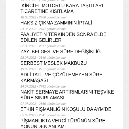
15.09.2022 - 2534 görüntülenme
İKİNCİ EL MOTORLU KARA TAŞITLARI
TİCARETİNE KISITLAMA
18.08.2022 - 2466 görüntülenme
HAKSIZ ÇIKMA ZAMMININ İPTALİ
04.08.2022 - 2497 görüntülenme
FAALİYETİN TERKİNDEN SONRA ELDE
EDİLEN GELİRLER
02.08.2022 - 2017 görüntülenme
ZAYİ BELGESİ VE SÜRE DEĞİŞİKLİĞİ
28.07.2022 - 2140 görüntülenme
SERBEST MESLEK MAKBUZU
19.07.2022 - 2751 görüntülenme
ADLİ TATİL VE ÇÖZÜLEMEYEN SÜRE
KARMAŞASI
14.07.2022 - 7742 görüntülenme
NAKİT SERMAYE ARTIRIMLARINI TEŞVİKE
SÜRE SINIRLAMASI
07.07.2022 - 2366 görüntülenme
ETKİN PİŞMANLIĞIN KOŞULU DA AYM’DE
05.07.2022 - 2841 görüntülenme
PİŞMANLIKTA VERGİ TÜRÜNÜN SÜRE
YÖNÜNDEN ANLAMI