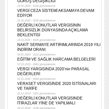
GÖRÜŞ DEĞİŞİKLİĞİ
23.01.2020 - 5196 görüntülenme
VERGİ CEZA SİSTEMİ AKSAMAYA DEVAM
EDİYOR
21.01.2020 - 3236 görüntülenme
DEĞERLİ KONUTLAR VERGİSİNİN
BELİRSİZLİK DÜNYASINDA AÇIKLAMA
BEKLENTİSİ
14.01.2020 - 4525 görüntülenme
NAKİT SERMAYE ARTIRIMLARINDA 2019 YILI
İNDİRİM ORANI
09.01.2020 - 3222 görüntülenme
EĞİTİM VE SAĞLIK HARCAMA BELGELERİ
07.01.2020 - 4962 görüntülenme
VERGİ YARGISINDA 2020’nin PARASAL
DEĞERLERİ
02.01.2020 - 4066 görüntülenme
VERASET VERGİSİNDE 2020 İSTİSNALARI
VE TARİFE
31.12.2019 - 3301 görüntülenme
DEĞERLİ KONUTLAR VERGİSİNDE
İTİRAZLAR YİNE DE YAPILMALI
26.12.2019 - 3136 görüntülenme