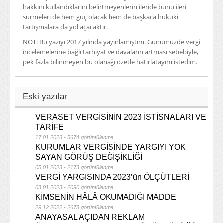
hakkını kullandıklarını belirtmeyenlerin ileride bunu ileri
sürmeleri de hem güç olacak hem de başkaca hukuki
tartışmalara da yol açacaktır.
NOT: Bu yazıyı 2017 yılında yayınlamıştım. Günümüzde vergi
incelemelerine bağlı tarhiyat ve davaların artması sebebiyle,
pek fazla bilinmeyen bu olanağı özetle hatırlatayım istedim.
Eski yazılar
VERASET VERGİSİNİN 2023 İSTİSNALARI VE
TARİFE
17.01.2023 - 5674 görüntülenme
KURUMLAR VERGİSİNDE YARGIYI YOK
SAYAN GÖRÜŞ DEĞİŞİKLİĞİ
05.01.2023 - 2173 görüntülenme
VERGİ YARGISINDA 2023’ün ÖLÇÜTLERİ
03.01.2023 - 2090 görüntülenme
KİMSENİN HÂLÂ OKUMADIĞI MADDE
29.12.2022 - 2673 görüntülenme
ANAYASAL AÇIDAN REKLAM