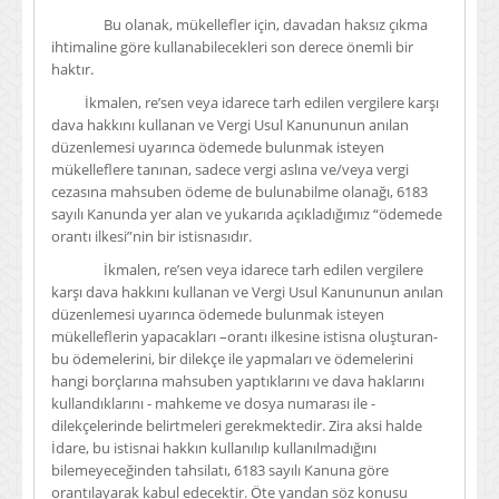
Bu olanak, mükellefler için, davadan haksız çıkma
ihtimaline göre kullanabilecekleri son derece önemli bir
haktır.
İkmalen, re’sen veya idarece tarh edilen vergilere karşı
dava hakkını kullanan ve Vergi Usul Kanununun anılan
düzenlemesi uyarınca ödemede bulunmak isteyen
mükelleflere tanınan, sadece vergi aslına ve/veya vergi
cezasına mahsuben ödeme de bulunabilme olanağı, 6183
sayılı Kanunda yer alan ve yukarıda açıkladığımız “ödemede
orantı ilkesi”nin bir istisnasıdır.
İkmalen, re’sen veya idarece tarh edilen vergilere
karşı dava hakkını kullanan ve Vergi Usul Kanununun anılan
düzenlemesi uyarınca ödemede bulunmak isteyen
mükelleflerin yapacakları –orantı ilkesine istisna oluşturan-
bu ödemelerini, bir dilekçe ile yapmaları ve ödemelerini
hangi borçlarına mahsuben yaptıklarını ve dava haklarını
kullandıklarını - mahkeme ve dosya numarası ile -
dilekçelerinde belirtmeleri gerekmektedir. Zira aksi halde
İdare, bu istisnai hakkın kullanılıp kullanılmadığını
bilemeyeceğinden tahsilatı, 6183 sayılı Kanuna göre
orantılayarak kabul edecektir. Öte yandan söz konusu