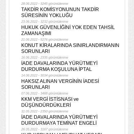
28.06.2022 - 3245 görüntülenme
TAKDİR KOMİSYONUNUN TAKDİR
SÜRESİNİN YOKLUĞU
23.06.2022 - 3232 görüntülenme
HUKUK GÜVENLİĞİNİ YOK EDEN TAHSİL
ZAMANAŞIMI
21.06.2022 - 5276 görüntülenme
KONUT KİRALARINDA SINIRLANDIRMANIN
SORUNLARI
16.06.2022 - 2335 görüntülenme
İADE DAVALARINDA YÜRÜTMEYİ
DURDURMA KOŞULUNA İPTAL
14.06.2022 - 3034 görüntülenme
HAKSIZ ALINAN VERGİNİN İADESİ
SORUNLARI
07.06.2022 - 3468 görüntülenme
KKM VERGİ İSTİSNASI ve
DÜŞÜNDÜRDÜKLERİ
31.05.2022 - 2350 görüntülenme
İADE DAVALARINDA YÜRÜTMEYİ
DURDURMAYA TEMİNAT ENGELİ
26.05.2022 - 3167 görüntülenme