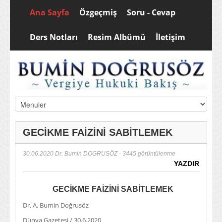
Ana Sayfa
Özgeçmiş
Soru - Cevap
Ders Notları
Resim Albümü
İletişim
GECİKME FAİZİNİ SABİTLEMEK
30.06.2020
Dr. Bumin DOGRUSÖZ
- 3445 görüntülenme
YAZDIR
GECİKME FAİZİNİ SABİTLEMEK
Dr. A. Bumin Doğrusöz
Dünya Gazetesi / 30.6.2020