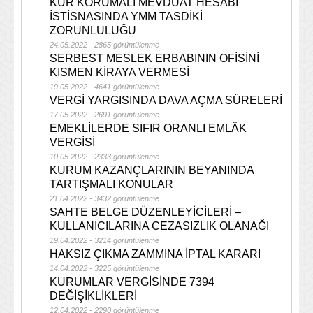
KUR KORUMALI MEVDUAT HESABI
İSTİSNASINDA YMM TASDİKİ
ZORUNLULUĞU
24.05.2022 - 2865 görüntülenme
SERBEST MESLEK ERBABININ OFİSİNİ
KISMEN KİRAYA VERMESİ
19.05.2022 - 4641 görüntülenme
VERGİ YARGISINDA DAVA AÇMA SÜRELERİ
17.05.2022 - 2691 görüntülenme
EMEKLİLERDE SIFIR ORANLI EMLÂK
VERGİSİ
10.05.2022 - 2333 görüntülenme
KURUM KAZANÇLARININ BEYANINDA
TARTIŞMALI KONULAR
21.04.2022 - 3432 görüntülenme
SAHTE BELGE DÜZENLEYİCİLERİ –
KULLANICILARINA CEZASIZLIK OLANAĞI
19.04.2022 - 3214 görüntülenme
HAKSIZ ÇIKMA ZAMMINA İPTAL KARARI
14.04.2022 - 3225 görüntülenme
KURUMLAR VERGİSİNDE 7394
DEĞİŞİKLİKLERİ
12.04.2022 - 2290 görüntülenme