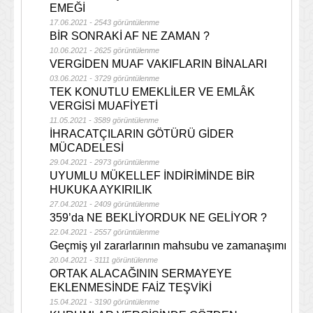
EMEĞİ
17.06.2021 - 2543 görüntülenme
BİR SONRAKİ AF NE ZAMAN ?
10.06.2021 - 2625 görüntülenme
VERGİDEN MUAF VAKIFLARIN BİNALARI
03.06.2021 - 3729 görüntülenme
TEK KONUTLU EMEKLİLER VE EMLÂK
VERGİSİ MUAFİYETİ
11.05.2021 - 3589 görüntülenme
İHRACATÇILARIN GÖTÜRÜ GİDER
MÜCADELESİ
29.04.2021 - 2973 görüntülenme
UYUMLU MÜKELLEF İNDİRİMİNDE BİR
HUKUKA AYKIRILIK
27.04.2021 - 2409 görüntülenme
359’da NE BEKLİYORDUK NE GELİYOR ?
22.04.2021 - 2557 görüntülenme
Geçmiş yıl zararlarının mahsubu ve zamanaşımı
20.04.2021 - 3111 görüntülenme
ORTAK ALACAĞININ SERMAYEYE
EKLENMESİNDE FAİZ TEŞVİKİ
15.04.2021 - 3190 görüntülenme