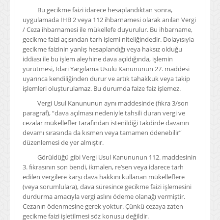
Bu gecikme faizi idarece hesaplandıktan sonra,
uygulamada İHB 2 veya 112 ihbarnamesi olarak anılan Vergi
/ Ceza ihbarnamesi ile mükellefe duyurulur. Bu ihbarname,
gecikme faizi açısından tarh işlemi niteliğindedir. Dolayısıyla
gecikme faizinin yanlış hesaplandığı veya haksız olduğu
iddiası ile bu işlem aleyhine dava açıldığında, işlemin
yürütmesi, İdari Yargılama Usulü Kanununun 27. maddesi
uyarınca kendiliğinden durur ve artık tahakkuk veya takip
işlemleri oluşturulamaz. Bu durumda faize faiz işlemez.
Vergi Usul Kanununun aynı maddesinde (fıkra 3/son
paragraf), “dava açılması nedeniyle tahsili duran vergi ve
cezalar mükellefler tarafından istenildiği takdirde davanın
devamı sırasında da kısmen veya tamamen ödenebilir”
düzenlemesi de yer almıştır.
Görüldüğü gibi Vergi Usul Kanununun 112. maddesinin
3. fıkrasının son bendi, ikmalen, re’sen veya idarece tarh
edilen vergilere karşı dava hakkını kullanan mükelleflere
(veya sorumlulara), dava süresince gecikme faizi işlemesini
durdurma amacıyla vergi aslını ödeme olanağı vermiştir.
Cezanın ödenmesine gerek yoktur. Çünkü cezaya zaten
gecikme faizi işletilmesi söz konusu değildir.