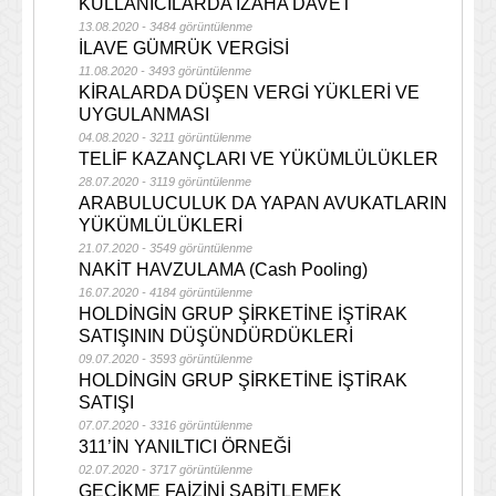
KULLANICILARDA İZAHA DAVET
13.08.2020 - 3484 görüntülenme
İLAVE GÜMRÜK VERGİSİ
11.08.2020 - 3493 görüntülenme
KİRALARDA DÜŞEN VERGİ YÜKLERİ VE
UYGULANMASI
04.08.2020 - 3211 görüntülenme
TELİF KAZANÇLARI VE YÜKÜMLÜLÜKLER
28.07.2020 - 3119 görüntülenme
ARABULUCULUK DA YAPAN AVUKATLARIN
YÜKÜMLÜLÜKLERİ
21.07.2020 - 3549 görüntülenme
NAKİT HAVZULAMA (Cash Pooling)
16.07.2020 - 4184 görüntülenme
HOLDİNGİN GRUP ŞİRKETİNE İŞTİRAK
SATIŞININ DÜŞÜNDÜRDÜKLERİ
09.07.2020 - 3593 görüntülenme
HOLDİNGİN GRUP ŞİRKETİNE İŞTİRAK
SATIŞI
07.07.2020 - 3316 görüntülenme
311’İN YANILTICI ÖRNEĞİ
02.07.2020 - 3717 görüntülenme
GECİKME FAİZİNİ SABİTLEMEK