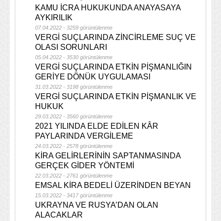
KAMU İCRA HUKUKUNDA ANAYASAYA
AYKIRILIK
07.04.2022 - 3259 görüntülenme
VERGİ SUÇLARINDA ZİNCİRLEME SUÇ VE
OLASI SORUNLARI
05.04.2022 - 3530 görüntülenme
VERGİ SUÇLARINDA ETKİN PİŞMANLIĞIN
GERİYE DÖNÜK UYGULAMASI
31.03.2022 - 3198 görüntülenme
VERGİ SUÇLARINDA ETKİN PİŞMANLIK VE
HUKUK
29.03.2022 - 3560 görüntülenme
2021 YILINDA ELDE EDİLEN KÂR
PAYLARINDA VERGİLEME
24.03.2022 - 2578 görüntülenme
KİRA GELİRLERİNİN SAPTANMASINDA
GERÇEK GİDER YÖNTEMİ
22.03.2022 - 2761 görüntülenme
EMSAL KİRA BEDELİ ÜZERİNDEN BEYAN
15.03.2022 - 3417 görüntülenme
UKRAYNA VE RUSYA’DAN OLAN
ALACAKLAR