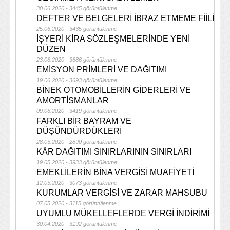
30.06.2020 - 3445 görüntülenme
DEFTER VE BELGELERİ İBRAZ ETMEME FİİLİ
25.06.2020 - 3435 görüntülenme
İŞYERİ KİRA SÖZLEŞMELERİNDE YENİ
DÜZEN
23.06.2020 - 3686 görüntülenme
EMİSYON PRİMLERİ VE DAĞITIMI
19.06.2020 - 3693 görüntülenme
BİNEK OTOMOBİLLERİN GİDERLERİ VE
AMORTİSMANLAR
09.06.2020 - 3419 görüntülenme
FARKLI BİR BAYRAM VE
DÜŞÜNDÜRDÜKLERİ
28.05.2020 - 2890 görüntülenme
KÂR DAĞITIMI SINIRLARININ SINIRLARI
19.05.2020 - 3933 görüntülenme
EMEKLİLERİN BİNA VERGİSİ MUAFİYETİ
12.05.2020 - 3073 görüntülenme
KURUMLAR VERGİSİ VE ZARAR MAHSUBU
07.05.2020 - 3115 görüntülenme
UYUMLU MÜKELLEFLERDE VERGİ İNDİRİMİ
30.04.2020 - 3192 görüntülenme