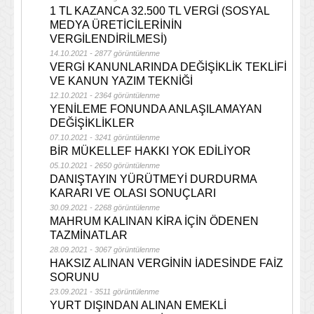
1 TL KAZANCA 32.500 TL VERGİ (SOSYAL
MEDYA ÜRETİCİLERİNİN
VERGİLENDİRİLMESİ)
14.10.2021 - 2877 görüntülenme
VERGİ KANUNLARINDA DEĞİŞİKLİK TEKLİFİ
VE KANUN YAZIM TEKNİĞİ
12.10.2021 - 2364 görüntülenme
YENİLEME FONUNDA ANLAŞILAMAYAN
DEĞİŞİKLİKLER
07.10.2021 - 3241 görüntülenme
BİR MÜKELLEF HAKKI YOK EDİLİYOR
05.10.2021 - 2650 görüntülenme
DANIŞTAYIN YÜRÜTMEYİ DURDURMA
KARARI VE OLASI SONUÇLARI
30.09.2021 - 2268 görüntülenme
MAHRUM KALINAN KİRA İÇİN ÖDENEN
TAZMİNATLAR
28.09.2021 - 3067 görüntülenme
HAKSIZ ALINAN VERGİNİN İADESİNDE FAİZ
SORUNU
23.09.2021 - 3511 görüntülenme
YURT DIŞINDAN ALINAN EMEKLİ