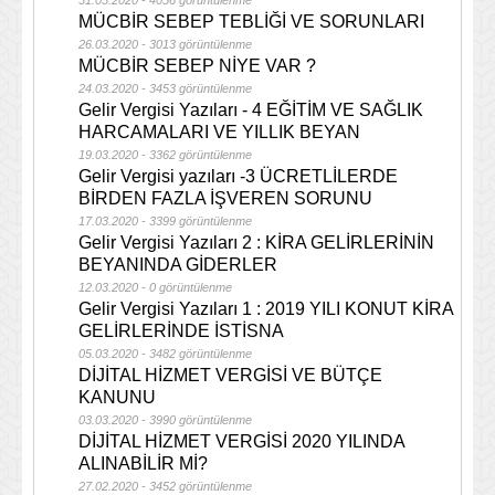
31.03.2020 - 4056 görüntülenme
MÜCBİR SEBEP TEBLİĞİ VE SORUNLARI
26.03.2020 - 3013 görüntülenme
MÜCBİR SEBEP NİYE VAR ?
24.03.2020 - 3453 görüntülenme
Gelir Vergisi Yazıları - 4 EĞİTİM VE SAĞLIK
HARCAMALARI VE YILLIK BEYAN
19.03.2020 - 3362 görüntülenme
Gelir Vergisi yazıları -3 ÜCRETLİLERDE
BİRDEN FAZLA İŞVEREN SORUNU
17.03.2020 - 3399 görüntülenme
Gelir Vergisi Yazıları 2 : KİRA GELİRLERİNİN
BEYANINDA GİDERLER
12.03.2020 - 0 görüntülenme
Gelir Vergisi Yazıları 1 : 2019 YILI KONUT KİRA
GELİRLERİNDE İSTİSNA
05.03.2020 - 3482 görüntülenme
DİJİTAL HİZMET VERGİSİ VE BÜTÇE
KANUNU
03.03.2020 - 3990 görüntülenme
DİJİTAL HİZMET VERGİSİ 2020 YILINDA
ALINABİLİR Mİ?
27.02.2020 - 3452 görüntülenme