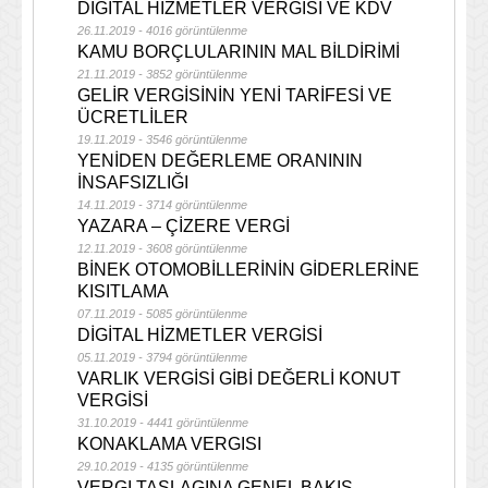
DİGİTAL HİZMETLER VERGİSİ VE KDV
26.11.2019 - 4016 görüntülenme
KAMU BORÇLULARININ MAL BİLDİRİMİ
21.11.2019 - 3852 görüntülenme
GELİR VERGİSİNİN YENİ TARİFESİ VE
ÜCRETLİLER
19.11.2019 - 3546 görüntülenme
YENİDEN DEĞERLEME ORANININ
İNSAFSIZLIĞI
14.11.2019 - 3714 görüntülenme
YAZARA – ÇİZERE VERGİ
12.11.2019 - 3608 görüntülenme
BİNEK OTOMOBİLLERİNİN GİDERLERİNE
KISITLAMA
07.11.2019 - 5085 görüntülenme
DİGİTAL HİZMETLER VERGİSİ
05.11.2019 - 3794 görüntülenme
VARLIK VERGİSİ GİBİ DEĞERLİ KONUT
VERGİSİ
31.10.2019 - 4441 görüntülenme
KONAKLAMA VERGISI
29.10.2019 - 4135 görüntülenme
VERGI TASLAGINA GENEL BAKIS