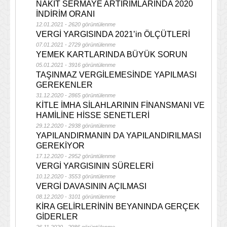
NAKİT SERMAYE ARTIRIMLARINDA 2020
İNDİRİM ORANI
12.01.2021 - 2620 görüntülenme
VERGİ YARGISINDA 2021’in ÖLÇÜTLERİ
07.01.2021 - 2729 görüntülenme
YEMEK KARTLARINDA BÜYÜK SORUN
05.01.2021 - 3916 görüntülenme
TAŞINMAZ VERGİLEMESİNDE YAPILMASI
GEREKENLER
31.12.2020 - 2865 görüntülenme
KİTLE İMHA SİLAHLARININ FİNANSMANI VE
HAMİLİNE HİSSE SENETLERİ
29.12.2020 - 2938 görüntülenme
YAPILANDIRMANIN DA YAPILANDIRILMASI
GEREKİYOR
17.12.2020 - 2952 görüntülenme
VERGİ YARGISININ SÜRELERİ
10.12.2020 - 3553 görüntülenme
VERGİ DAVASININ AÇILMASI
08.12.2020 - 3101 görüntülenme
KİRA GELİRLERİNİN BEYANINDA GERÇEK
GİDERLER