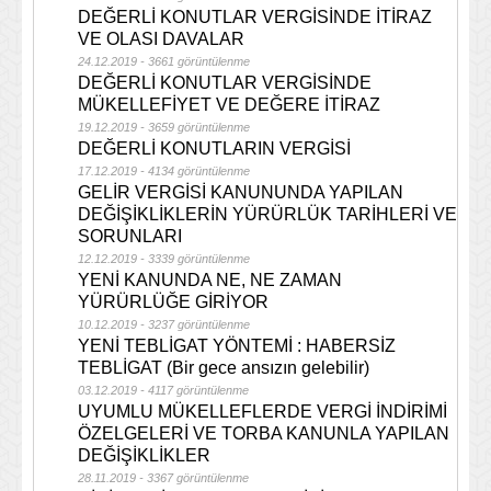
DEĞERLİ KONUTLAR VERGİSİNDE İTİRAZ
VE OLASI DAVALAR
24.12.2019 - 3661 görüntülenme
DEĞERLİ KONUTLAR VERGİSİNDE
MÜKELLEFİYET VE DEĞERE İTİRAZ
19.12.2019 - 3659 görüntülenme
DEĞERLİ KONUTLARIN VERGİSİ
17.12.2019 - 4134 görüntülenme
GELİR VERGİSİ KANUNUNDA YAPILAN
DEĞİŞİKLİKLERİN YÜRÜRLÜK TARİHLERİ VE
SORUNLARI
12.12.2019 - 3339 görüntülenme
YENİ KANUNDA NE, NE ZAMAN
YÜRÜRLÜĞE GİRİYOR
10.12.2019 - 3237 görüntülenme
YENİ TEBLİGAT YÖNTEMİ : HABERSİZ
TEBLİGAT (Bir gece ansızın gelebilir)
03.12.2019 - 4117 görüntülenme
UYUMLU MÜKELLEFLERDE VERGİ İNDİRİMİ
ÖZELGELERİ VE TORBA KANUNLA YAPILAN
DEĞİŞİKLİKLER
28.11.2019 - 3367 görüntülenme