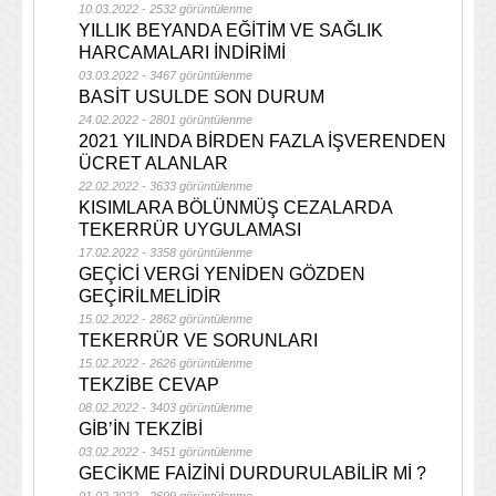
10.03.2022 - 2532 görüntülenme
YILLIK BEYANDA EĞİTİM VE SAĞLIK
HARCAMALARI İNDİRİMİ
03.03.2022 - 3467 görüntülenme
BASİT USULDE SON DURUM
24.02.2022 - 2801 görüntülenme
2021 YILINDA BİRDEN FAZLA İŞVERENDEN
ÜCRET ALANLAR
22.02.2022 - 3633 görüntülenme
KISIMLARA BÖLÜNMÜŞ CEZALARDA
TEKERRÜR UYGULAMASI
17.02.2022 - 3358 görüntülenme
GEÇİCİ VERGİ YENİDEN GÖZDEN
GEÇİRİLMELİDİR
15.02.2022 - 2862 görüntülenme
TEKERRÜR VE SORUNLARI
15.02.2022 - 2626 görüntülenme
TEKZİBE CEVAP
08.02.2022 - 3403 görüntülenme
GİB’İN TEKZİBİ
03.02.2022 - 3451 görüntülenme
GECİKME FAİZİNİ DURDURULABİLİR Mİ ?