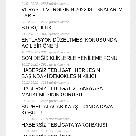
04.01.2022 - 2835 görüntülenme
VERASET VERGİSİNİN 2022 İSTİSNALARI VE
TARİFE
23.12.2021 - 2538 görüntülenme
STOKÇULUK
21.12.2021 - 3446 görüntülenme
ENFLASYON DÜZELTMESİ KONUSUNDA
ACİL BİR ÖNERİ
16.12.2021 - 2863 görüntülenme
SON DEĞİŞİKLİKLERLE YENİLEME FONU
14.12.2021 - 2915 görüntülenme
HABERSİZ TEBLİGAT : HERKESİN
BAŞINDAKİ DEMOKLESİN KILICI
09.12.2021 - 3136 görüntülenme
HABERSİZ TEBLİGAT VE ANAYASA
MAHKEMESİNİN GÖRÜŞÜ
07.12.2021 - 2536 görüntülenme
ŞÜPHELİ ALACAK KARŞILIĞINDA DAVA
KOŞULU
30.11.2021 - 2739 görüntülenme
HABERSİZ TEBLİGATA YARGI BAKIŞI
25.11.2021 - 3252 görüntülenme