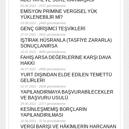
05.08.2021 - 2472 görüntülenme
EMİSYON PRİMİNE VERGİSEL YÜK
YÜKLENEBİLİR Mİ?
03.08.2021 - 2449 görüntülenme
GENÇ GİRİŞİMCİ TEŞVİKLERİ
27.07.2021 - 2931 görüntülenme
İŞTİRAK HÜSRANLA (TASFİYE ZARARLA)
SONUÇLANIRSA
15.07.2021 - 3945 görüntülenme
FAHİŞ ARSA DEĞERLERİNE KARŞI DAVA
HAKKI
06.07.2021 - 2698 görüntülenme
YURT DIŞINDAN ELDE EDİLEN TEMETTÜ
GELİRLERİ
01.07.2021 - 2628 görüntülenme
YAPILANDIRMAYA BAŞVURABİLECEKLER
VE BAŞVURU USULÜ
29.06.2021 - 2277 görüntülenme
KESİNLEŞMEMİŞ BORÇLARIN
YAPILANDIRILMASI
22.06.2021 - 3174 görüntülenme
VERGİ BARIŞI VE HÂKİMLERİN HARCANAN