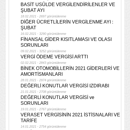
BASİT USÛLDE VERGİLENDİRİLENLER VE
ŞUBAT AYI
18.02.2021 - 2697 görüntülenme
DİĞER ÜCRETLİLERİN VERGİLENME AYI :
ŞUBAT
16.02.2021 - 3290 görüntülenme
FİNANSAL GİDER KISITLAMASI VE OLASI
SORUNLARI
09.02.2021 - 3252 görüntülenme
VERGİ ÖDEME VERGİSİ ARTTI
02.02.2021 - 2843 görüntülenme
BİNEK OTOMOBİLLERİN 2021 GİDERLERİ VE
AMORTİSMANLARI
28.01.2021 - 2974 görüntülenme
DEĞERLİ KONUTLAR VERGİSİ IZDIRABI
21.01.2021 - 2708 görüntülenme
DEĞERLİ KONUTLAR VERGİSİ ve
SORUNLARI
19.01.2021 - 2767 görüntülenme
VERASET VERGİSİNİN 2021 İSTİSNALARI VE
TARİFE
14.01.2021 - 2754 görüntülenme