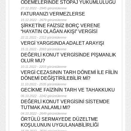
ÖDEMELERİNDE STOPAJ YÜKÜMLÜLÜĞÜ
27.12.2022 - 2945 görüntülenme
FATURANIZI VERMEZLERSE
15.12.2022 - 2679 görüntülenme
ŞİRKETİNE FAİZSİZ BORÇ VERENE
“HAYATIN OLAĞAN AKIŞI” VERGİSİ
22.11.2022 - 2312 görüntülenme
VERGİ YARGISINDA ADALET ARAYIŞI
15.11.2022 - 2093 görüntülenme
DEĞERLİ KONUT VERGİSİNDE PİŞMANLIK
OLUR MU?
10.11.2022 - 2203 görüntülenme
VERGİ CEZASININ TARH DÖNEMİ İLE FİİLİN
DÖNEMİ DEĞİŞTİRİLEBİLİR Mİ?
11.10.2022 - 2535 görüntülenme
GECİKME FAİZİNİN TARH VE TAHAKKUKU
06.10.2022 - 2242 görüntülenme
DEĞERLİ KONUT VERGİSİNİ SİSTEMDE
TUTMAK ANLAMLI MI?
04.10.2022 - 2649 görüntülenme
ÖRTÜLÜ SERMAYEDE DÜZELTME
KOŞULUNUN UYGULANABİLİRLİĞİ