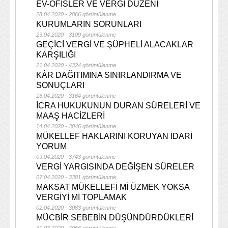
EV-OFİSLER VE VERGİ DÜZENİ
28.04.2020 - 2866 görüntülenme
KURUMLARIN SORUNLARI
23.04.2020 - 3109 görüntülenme
GEÇİCİ VERGİ VE ŞÜPHELİ ALACAKLAR
KARŞILIĞI
21.04.2020 - 4324 görüntülenme
KÂR DAĞITIMINA SINIRLANDIRMA VE
SONUÇLARI
16.04.2020 - 3164 görüntülenme
İCRA HUKUKUNUN DURAN SÜRELERİ VE
MAAŞ HACİZLERİ
14.04.2020 - 3046 görüntülenme
MÜKELLEF HAKLARINI KORUYAN İDARİ
YORUM
09.04.2020 - 3743 görüntülenme
VERGİ YARGISINDA DEĞİŞEN SÜRELER
07.04.2020 - 3381 görüntülenme
MAKSAT MÜKELLEFİ Mİ ÜZMEK YOKSA
VERGİYİ Mİ TOPLAMAK
02.04.2020 - 3083 görüntülenme
MÜCBİR SEBEBİN DÜŞÜNDÜRDÜKLERİ