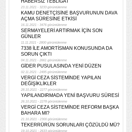
HABERSİZ TEBLİGAT
23.11.2021 - 3233 görüntülenme
KAMU DENETÇİSİNE BAŞVURUNUN DAVA
AÇMA SÜRESİNE ETKİSİ
16.11.2021 - 3476 görüntülenme
SERMAYELERİ ARTIRMAK İÇİN SON
GÜNLER
11.11.2021 - 2800 görüntülenme
7338 İLE AMORTİSMAN KONUSUNDA DA
SORUN ÇIKTI
04.11.2021 - 2661 görüntülenme
GİDER PUSULASINDA YENİ DÜZEN
02.11.2021 - 2495 görüntülenme
VERGİ CEZA SİSTEMİNDE YAPILAN
DEĞİŞİKLİKLER
28.10.2021 - 2277 görüntülenme
YAPILANDIRMADA YENİ BAŞVURU SÜRESİ
26.10.2021 - 2278 görüntülenme
VERGİ CEZA SİSTEMİNDE REFORM BAŞKA
BAHARA MI?
21.10.2021 - 2300 görüntülenme
TEKERRÜRÜN SORUNLARI ÇÖZÜLDÜ MÜ?
19.10.2021 - 2633 görüntülenme