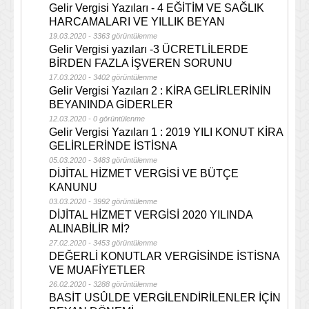
Gelir Vergisi Yazıları - 4 EĞİTİM VE SAĞLIK
HARCAMALARI VE YILLIK BEYAN
19.03.2020 - 3363 görüntülenme
Gelir Vergisi yazıları -3 ÜCRETLİLERDE
BİRDEN FAZLA İŞVEREN SORUNU
17.03.2020 - 3402 görüntülenme
Gelir Vergisi Yazıları 2 : KİRA GELİRLERİNİN
BEYANINDA GİDERLER
12.03.2020 - 0 görüntülenme
Gelir Vergisi Yazıları 1 : 2019 YILI KONUT KİRA
GELİRLERİNDE İSTİSNA
05.03.2020 - 3483 görüntülenme
DİJİTAL HİZMET VERGİSİ VE BÜTÇE
KANUNU
03.03.2020 - 3992 görüntülenme
DİJİTAL HİZMET VERGİSİ 2020 YILINDA
ALINABİLİR Mİ?
27.02.2020 - 3453 görüntülenme
DEĞERLİ KONUTLAR VERGİSİNDE İSTİSNA
VE MUAFİYETLER
26.02.2020 - 3288 görüntülenme
BASİT USÛLDE VERGİLENDİRİLENLER İÇİN