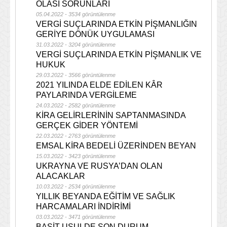
OLASI SORUNLARI
05.04.2022 - 3534 görüntülenme
VERGİ SUÇLARINDA ETKİN PİŞMANLIĞIN
GERİYE DÖNÜK UYGULAMASI
31.03.2022 - 3204 görüntülenme
VERGİ SUÇLARINDA ETKİN PİŞMANLIK VE
HUKUK
29.03.2022 - 3566 görüntülenme
2021 YILINDA ELDE EDİLEN KÂR
PAYLARINDA VERGİLEME
24.03.2022 - 2582 görüntülenme
KİRA GELİRLERİNİN SAPTANMASINDA
GERÇEK GİDER YÖNTEMİ
22.03.2022 - 2763 görüntülenme
EMSAL KİRA BEDELİ ÜZERİNDEN BEYAN
15.03.2022 - 3423 görüntülenme
UKRAYNA VE RUSYA’DAN OLAN
ALACAKLAR
10.03.2022 - 2534 görüntülenme
YILLIK BEYANDA EĞİTİM VE SAĞLIK
HARCAMALARI İNDİRİMİ
03.03.2022 - 3471 görüntülenme
BASİT USULDE SON DURUM