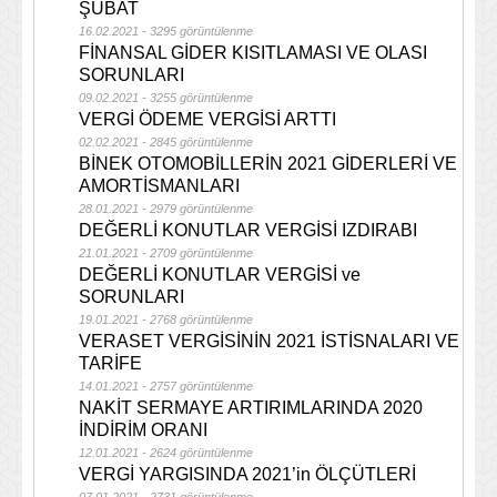
ŞUBAT
16.02.2021 - 3295 görüntülenme
FİNANSAL GİDER KISITLAMASI VE OLASI
SORUNLARI
09.02.2021 - 3255 görüntülenme
VERGİ ÖDEME VERGİSİ ARTTI
02.02.2021 - 2845 görüntülenme
BİNEK OTOMOBİLLERİN 2021 GİDERLERİ VE
AMORTİSMANLARI
28.01.2021 - 2979 görüntülenme
DEĞERLİ KONUTLAR VERGİSİ IZDIRABI
21.01.2021 - 2709 görüntülenme
DEĞERLİ KONUTLAR VERGİSİ ve
SORUNLARI
19.01.2021 - 2768 görüntülenme
VERASET VERGİSİNİN 2021 İSTİSNALARI VE
TARİFE
14.01.2021 - 2757 görüntülenme
NAKİT SERMAYE ARTIRIMLARINDA 2020
İNDİRİM ORANI
12.01.2021 - 2624 görüntülenme
VERGİ YARGISINDA 2021’in ÖLÇÜTLERİ