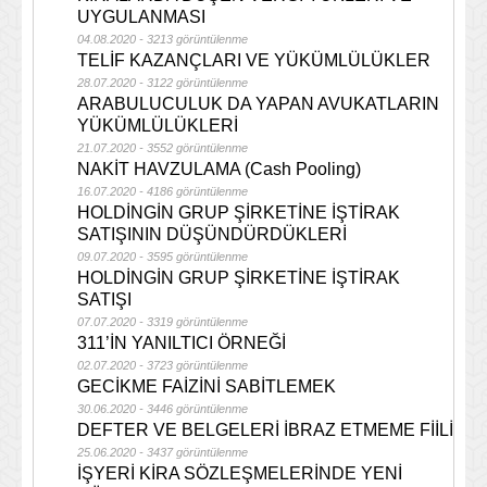
UYGULANMASI
04.08.2020 - 3213 görüntülenme
TELİF KAZANÇLARI VE YÜKÜMLÜLÜKLER
28.07.2020 - 3122 görüntülenme
ARABULUCULUK DA YAPAN AVUKATLARIN
YÜKÜMLÜLÜKLERİ
21.07.2020 - 3552 görüntülenme
NAKİT HAVZULAMA (Cash Pooling)
16.07.2020 - 4186 görüntülenme
HOLDİNGİN GRUP ŞİRKETİNE İŞTİRAK
SATIŞININ DÜŞÜNDÜRDÜKLERİ
09.07.2020 - 3595 görüntülenme
HOLDİNGİN GRUP ŞİRKETİNE İŞTİRAK
SATIŞI
07.07.2020 - 3319 görüntülenme
311’İN YANILTICI ÖRNEĞİ
02.07.2020 - 3723 görüntülenme
GECİKME FAİZİNİ SABİTLEMEK
30.06.2020 - 3446 görüntülenme
DEFTER VE BELGELERİ İBRAZ ETMEME FİİLİ
25.06.2020 - 3437 görüntülenme
İŞYERİ KİRA SÖZLEŞMELERİNDE YENİ