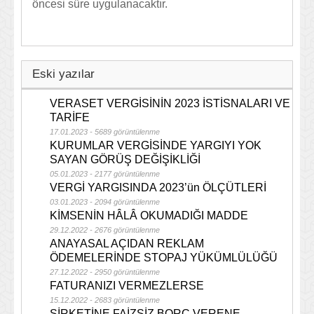
öncesi süre uygulanacaktır.
Eski yazılar
VERASET VERGİSİNİN 2023 İSTİSNALARI VE
TARİFE
17.01.2023 - 5689 görüntülenme
KURUMLAR VERGİSİNDE YARGIYI YOK
SAYAN GÖRÜŞ DEĞİŞİKLİĞİ
05.01.2023 - 2177 görüntülenme
VERGİ YARGISINDA 2023’ün ÖLÇÜTLERİ
03.01.2023 - 2094 görüntülenme
KİMSENİN HÂLÂ OKUMADIĞI MADDE
29.12.2022 - 2676 görüntülenme
ANAYASAL AÇIDAN REKLAM
ÖDEMELERİNDE STOPAJ YÜKÜMLÜLÜĞÜ
27.12.2022 - 2950 görüntülenme
FATURANIZI VERMEZLERSE
15.12.2022 - 2683 görüntülenme
ŞİRKETİNE FAİZSİZ BORÇ VERENE