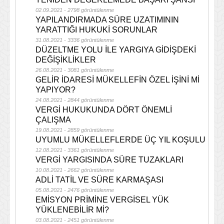
02.09.2021 - 2798 görüntülenme
YAPILANDIRMADA SÜRE UZATIMININ
YARATTIĞI HUKUKİ SORUNLAR
31.08.2021 - 3336 görüntülenme
DÜZELTME YOLU İLE YARGIYA GİDİŞDEKİ
DEĞİŞİKLİKLER
26.08.2021 - 3081 görüntülenme
GELİR İDARESİ MÜKELLEFİN ÖZEL İŞİNİ Mİ
YAPIYOR?
24.08.2021 - 2844 görüntülenme
VERGİ HUKUKUNDA DÖRT ÖNEMLİ
ÇALIŞMA
19.08.2021 - 2859 görüntülenme
UYUMLU MÜKELLEFLERDE ÜÇ YIL KOŞULU
12.08.2021 - 3361 görüntülenme
VERGİ YARGISINDA SÜRE TUZAKLARI
10.08.2021 - 2662 görüntülenme
ADLİ TATİL VE SÜRE KARMAŞASI
05.08.2021 - 2476 görüntülenme
EMİSYON PRİMİNE VERGİSEL YÜK
YÜKLENEBİLİR Mİ?
03.08.2021 - 2451 görüntülenme