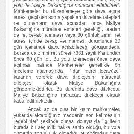
yolu ile Maliye Bakanlığına müracaat edebilirler
”.
Mahkemeler bu düzenlemeye göre dava açma
süresi geçtikten sonra yaptıkları düzeltme talepleri
ret olunanların dava açmadan önce Maliye
Bakanlığına müracaat etmeleri gerektiği, oradan
da ret cevabı alınması veya 30 günlük zımni ret
süresi içinde cevap verilmemesi durumunda 30
gün içerisinde dava açılabileceği görüşündedir.
Burada da zımni ret süresi 7331 sayılı Kanundan
önce 60 gün idi. Bu yolu izlemeden önce dava
açılması halinde Mahkemeler genellikle ön
inceleme aşamasında “idari merci tecavüzü”
kararları vererek dava dilekçesini müracaat
dilekçesi olarak Maliye Bakanlığına
göndermektedirler. Bu durumda dava dilekçesi,
Maliye Bakanlığına müracaat dilekçesi olarak
kabul edilmektedir.
Ancak az da olsa bir kısım mahkemeler,
yukarıda aktardığımız maddenin son kelimesinin
“edebilirler” şeklinde olması dolayısıyla ilgililerin
burada bir seçimlik hakka sahip olduğu, bu yola
gitmenin zorunluluk olmadığı ve doğrudan dava