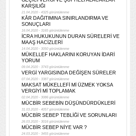
KARŞILIĞI
21.04.2020 - 4325 görüntülenme
KÂR DAĞITIMINA SINIRLANDIRMA VE
SONUÇLARI
16.04.2020 - 3165 görüntülenme
İCRA HUKUKUNUN DURAN SÜRELERİ VE
MAAŞ HACİZLERİ
14.04.2020 - 3050 görüntülenme
MÜKELLEF HAKLARINI KORUYAN İDARİ
YORUM
09.04.2020 - 3743 görüntülenme
VERGİ YARGISINDA DEĞİŞEN SÜRELER
07.04.2020 - 3387 görüntülenme
MAKSAT MÜKELLEFİ Mİ ÜZMEK YOKSA
VERGİYİ Mİ TOPLAMAK
02.04.2020 - 3086 görüntülenme
MÜCBİR SEBEBİN DÜŞÜNDÜRDÜKLERİ
31.03.2020 - 4057 görüntülenme
MÜCBİR SEBEP TEBLİĞİ VE SORUNLARI
26.03.2020 - 3016 görüntülenme
MÜCBİR SEBEP NİYE VAR ?
24.03.2020 - 3455 görüntülenme