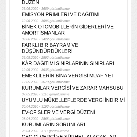
DÜZEN
23.06.2020 - 3689 görüntülenme
EMİSYON PRİMLERİ VE DAĞITIMI
19.06.2020 - 3696 görüntülenme
BİNEK OTOMOBİLLERİN GİDERLERİ VE
AMORTİSMANLAR
09.06.2020 - 3422 görüntülenme
FARKLI BİR BAYRAM VE
DÜŞÜNDÜRDÜKLERİ
28.05.2020 - 2892 görüntülenme
KÂR DAĞITIMI SINIRLARININ SINIRLARI
19.05.2020 - 3935 görüntülenme
EMEKLİLERİN BİNA VERGİSİ MUAFİYETİ
12.05.2020 - 3079 görüntülenme
KURUMLAR VERGİSİ VE ZARAR MAHSUBU
07.05.2020 - 3116 görüntülenme
UYUMLU MÜKELLEFLERDE VERGİ İNDİRİMİ
30.04.2020 - 3193 görüntülenme
EV-OFİSLER VE VERGİ DÜZENİ
28.04.2020 - 2868 görüntülenme
KURUMLARIN SORUNLARI
23.04.2020 - 3111 görüntülenme
GEÇİCİ VERGİ VE ŞÜPHELİ ALACAKLAR