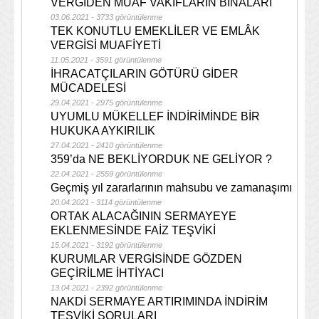
VERGİDEN MUAF VAKIFLARIN BİNALARI
03.06.2021 - 3733 görüntülenme
TEK KONUTLU EMEKLİLER VE EMLÂK
VERGİSİ MUAFİYETİ
11.05.2021 - 3591 görüntülenme
İHRACATÇILARIN GÖTÜRÜ GİDER
MÜCADELESİ
29.04.2021 - 2975 görüntülenme
UYUMLU MÜKELLEF İNDİRİMİNDE BİR
HUKUKA AYKIRILIK
27.04.2021 - 2410 görüntülenme
359’da NE BEKLİYORDUK NE GELİYOR ?
22.04.2021 - 2559 görüntülenme
Geçmiş yıl zararlarının mahsubu ve zamanaşımı
20.04.2021 - 3114 görüntülenme
ORTAK ALACAĞININ SERMAYEYE
EKLENMESİNDE FAİZ TEŞVİKİ
15.04.2021 - 3192 görüntülenme
KURUMLAR VERGİSİNDE GÖZDEN
GEÇİRİLME İHTİYACI
13.04.2021 - 2392 görüntülenme
NAKDİ SERMAYE ARTIRIMINDA İNDİRİM
TEŞVİKİ SORULARI