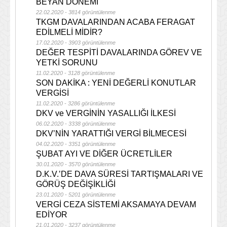
BEYAN DÖNEMİ
22.02.2020 - 3814 görüntülenme
TKGM DAVALARINDAN ACABA FERAGAT
EDİLMELİ MİDİR?
17.02.2020 - 3903 görüntülenme
DEĞER TESPİTİ DAVALARINDA GÖREV VE
YETKİ SORUNU
11.02.2020 - 3128 görüntülenme
SON DAKİKA : YENİ DEĞERLİ KONUTLAR
VERGİSİ
11.02.2020 - 3286 görüntülenme
DKV ve VERGİNİN YASALLIĞI İLKESİ
06.02.2020 - 3338 görüntülenme
DKV’NİN YARATTIĞI VERGİ BİLMECESİ
04.02.2020 - 3351 görüntülenme
ŞUBAT AYI VE DİĞER ÜCRETLİLER
30.01.2020 - 3570 görüntülenme
D.K.V.’DE DAVA SÜRESİ TARTIŞMALARI VE
GÖRÜŞ DEĞİŞİKLİĞİ
23.01.2020 - 5201 görüntülenme
VERGİ CEZA SİSTEMİ AKSAMAYA DEVAM
EDİYOR
21.01.2020 - 3237 görüntülenme