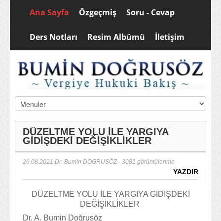
Ana Sayfa
Özgeçmiş
Soru - Cevap
Ders Notları
Resim Albümü
İletişim
DÜZELTME YOLU İLE YARGIYA
GİDİŞDEKİ DEĞİŞİKLİKLER
26.08.2021
Dr. Bumin DOGRUSÖZ
- 3081 görüntülenme
YAZDIR
DÜZELTME YOLU İLE YARGIYA GİDİŞDEKİ
DEĞİŞİKLİKLER
Dr. A. Bumin Doğrusöz