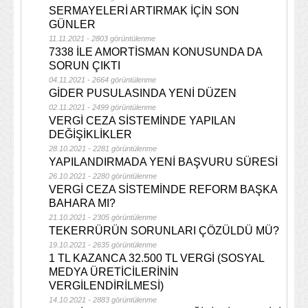
SERMAYELERİ ARTIRMAK İÇİN SON
GÜNLER
11.11.2021 - 2803 görüntülenme
7338 İLE AMORTİSMAN KONUSUNDA DA
SORUN ÇIKTI
04.11.2021 - 2664 görüntülenme
GİDER PUSULASINDA YENİ DÜZEN
02.11.2021 - 2499 görüntülenme
VERGİ CEZA SİSTEMİNDE YAPILAN
DEĞİŞİKLİKLER
28.10.2021 - 2281 görüntülenme
YAPILANDIRMADA YENİ BAŞVURU SÜRESİ
26.10.2021 - 2280 görüntülenme
VERGİ CEZA SİSTEMİNDE REFORM BAŞKA
BAHARA MI?
21.10.2021 - 2305 görüntülenme
TEKERRÜRÜN SORUNLARI ÇÖZÜLDÜ MÜ?
19.10.2021 - 2635 görüntülenme
1 TL KAZANCA 32.500 TL VERGİ (SOSYAL
MEDYA ÜRETİCİLERİNİN
VERGİLENDİRİLMESİ)
14.10.2021 - 2883 görüntülenme