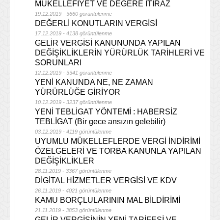
MÜKELLEFİYET VE DEĞERE İTİRAZ
19.12.2019 - 3660 görüntülenme
DEĞERLİ KONUTLARIN VERGİSİ
17.12.2019 - 4138 görüntülenme
GELİR VERGİSİ KANUNUNDA YAPILAN
DEĞİŞİKLİKLERİN YÜRÜRLÜK TARİHLERİ VE
SORUNLARI
12.12.2019 - 3341 görüntülenme
YENİ KANUNDA NE, NE ZAMAN
YÜRÜRLÜĞE GİRİYOR
10.12.2019 - 3237 görüntülenme
YENİ TEBLİGAT YÖNTEMİ : HABERSİZ
TEBLİGAT (Bir gece ansızın gelebilir)
03.12.2019 - 4119 görüntülenme
UYUMLU MÜKELLEFLERDE VERGİ İNDİRİMİ
ÖZELGELERİ VE TORBA KANUNLA YAPILAN
DEĞİŞİKLİKLER
28.11.2019 - 3367 görüntülenme
DİGİTAL HİZMETLER VERGİSİ VE KDV
26.11.2019 - 4021 görüntülenme
KAMU BORÇLULARININ MAL BİLDİRİMİ
21.11.2019 - 3853 görüntülenme
GELİR VERGİSİNİN YENİ TARİFESİ VE