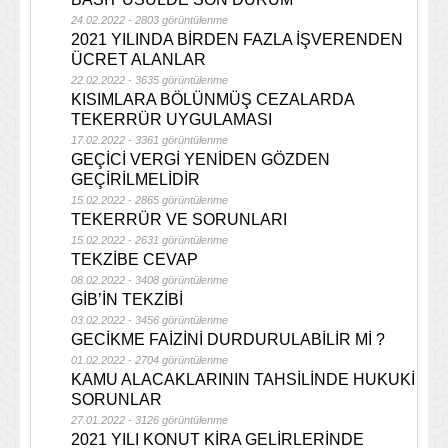
24.02.2022 - 2803 görüntülenme
2021 YILINDA BİRDEN FAZLA İŞVERENDEN
ÜCRET ALANLAR
22.02.2022 - 3635 görüntülenme
KISIMLARA BÖLÜNMÜŞ CEZALARDA
TEKERRÜR UYGULAMASI
17.02.2022 - 3361 görüntülenme
GEÇİCİ VERGİ YENİDEN GÖZDEN
GEÇİRİLMELİDİR
15.02.2022 - 2865 görüntülenme
TEKERRÜR VE SORUNLARI
15.02.2022 - 2631 görüntülenme
TEKZİBE CEVAP
08.02.2022 - 3408 görüntülenme
GİB’İN TEKZİBİ
03.02.2022 - 3456 görüntülenme
GECİKME FAİZİNİ DURDURULABİLİR Mİ ?
01.02.2022 - 2704 görüntülenme
KAMU ALACAKLARININ TAHSİLİNDE HUKUKİ
SORUNLAR
27.01.2022 - 3126 görüntülenme
2021 YILI KONUT KİRA GELİRLERİNDE