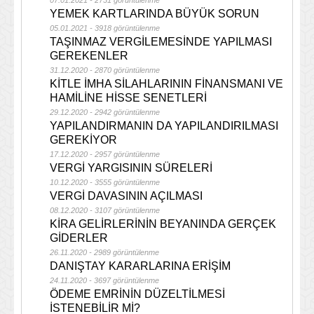
07.01.2021 - 2731 görüntülenme
YEMEK KARTLARINDA BÜYÜK SORUN
05.01.2021 - 3918 görüntülenme
TAŞINMAZ VERGİLEMESİNDE YAPILMASI
GEREKENLER
31.12.2020 - 2870 görüntülenme
KİTLE İMHA SİLAHLARININ FİNANSMANI VE
HAMİLİNE HİSSE SENETLERİ
29.12.2020 - 2942 görüntülenme
YAPILANDIRMANIN DA YAPILANDIRILMASI
GEREKİYOR
17.12.2020 - 2957 görüntülenme
VERGİ YARGISININ SÜRELERİ
10.12.2020 - 3555 görüntülenme
VERGİ DAVASININ AÇILMASI
08.12.2020 - 3107 görüntülenme
KİRA GELİRLERİNİN BEYANINDA GERÇEK
GİDERLER
26.11.2020 - 2989 görüntülenme
DANIŞTAY KARARLARINA ERİŞİM
24.11.2020 - 3697 görüntülenme
ÖDEME EMRİNİN DÜZELTİLMESİ
İSTENEBİLİR Mİ?