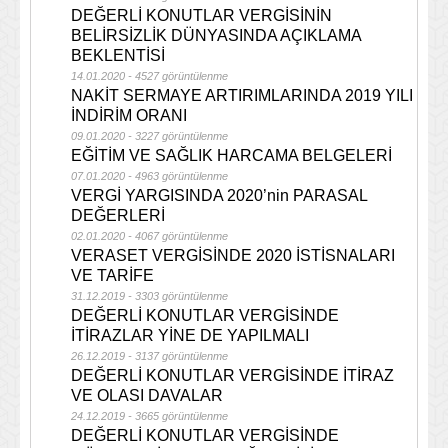
DEĞERLİ KONUTLAR VERGİSİNİN
BELİRSİZLİK DÜNYASINDA AÇIKLAMA
BEKLENTİSİ
14.01.2020 - 4527 görüntülenme
NAKİT SERMAYE ARTIRIMLARINDA 2019 YILI
İNDİRİM ORANI
09.01.2020 - 3227 görüntülenme
EĞİTİM VE SAĞLIK HARCAMA BELGELERİ
07.01.2020 - 4963 görüntülenme
VERGİ YARGISINDA 2020’nin PARASAL
DEĞERLERİ
02.01.2020 - 4067 görüntülenme
VERASET VERGİSİNDE 2020 İSTİSNALARI
VE TARİFE
31.12.2019 - 3303 görüntülenme
DEĞERLİ KONUTLAR VERGİSİNDE
İTİRAZLAR YİNE DE YAPILMALI
26.12.2019 - 3137 görüntülenme
DEĞERLİ KONUTLAR VERGİSİNDE İTİRAZ
VE OLASI DAVALAR
24.12.2019 - 3665 görüntülenme
DEĞERLİ KONUTLAR VERGİSİNDE