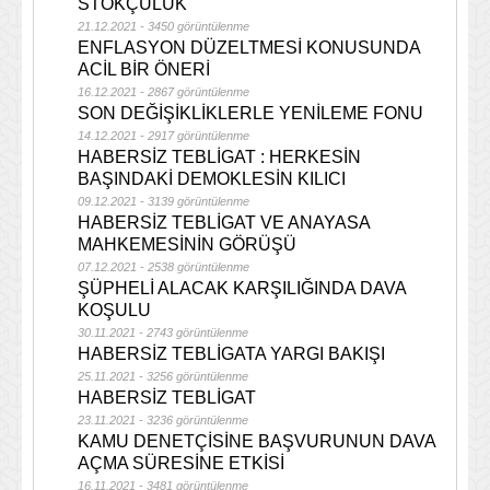
STOKÇULUK
21.12.2021 - 3450 görüntülenme
ENFLASYON DÜZELTMESİ KONUSUNDA
ACİL BİR ÖNERİ
16.12.2021 - 2867 görüntülenme
SON DEĞİŞİKLİKLERLE YENİLEME FONU
14.12.2021 - 2917 görüntülenme
HABERSİZ TEBLİGAT : HERKESİN
BAŞINDAKİ DEMOKLESİN KILICI
09.12.2021 - 3139 görüntülenme
HABERSİZ TEBLİGAT VE ANAYASA
MAHKEMESİNİN GÖRÜŞÜ
07.12.2021 - 2538 görüntülenme
ŞÜPHELİ ALACAK KARŞILIĞINDA DAVA
KOŞULU
30.11.2021 - 2743 görüntülenme
HABERSİZ TEBLİGATA YARGI BAKIŞI
25.11.2021 - 3256 görüntülenme
HABERSİZ TEBLİGAT
23.11.2021 - 3236 görüntülenme
KAMU DENETÇİSİNE BAŞVURUNUN DAVA
AÇMA SÜRESİNE ETKİSİ
16.11.2021 - 3481 görüntülenme