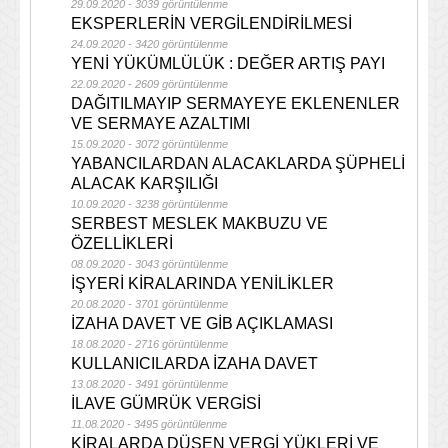
29.09.2020 - 3039 görüntülenme
EKSPERLERİN VERGİLENDİRİLMESİ
24.09.2020 - 3420 görüntülenme
YENİ YÜKÜMLÜLÜK : DEĞER ARTIŞ PAYI
22.09.2020 - 2609 görüntülenme
DAĞITILMAYIP SERMAYEYE EKLENENLER
VE SERMAYE AZALTIMI
15.09.2020 - 3072 görüntülenme
YABANCILARDAN ALACAKLARDA ŞÜPHELİ
ALACAK KARŞILIĞI
10.09.2020 - 3238 görüntülenme
SERBEST MESLEK MAKBUZU VE
ÖZELLİKLERİ
08.09.2020 - 3043 görüntülenme
İŞYERİ KİRALARINDA YENİLİKLER
20.08.2020 - 3701 görüntülenme
İZAHA DAVET VE GİB AÇIKLAMASI
18.08.2020 - 2716 görüntülenme
KULLANICILARDA İZAHA DAVET
13.08.2020 - 3491 görüntülenme
İLAVE GÜMRÜK VERGİSİ
11.08.2020 - 3495 görüntülenme
KİRALARDA DÜŞEN VERGİ YÜKLERİ VE