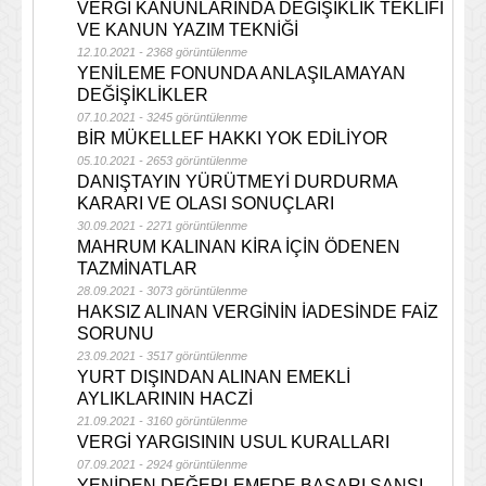
VERGİ KANUNLARINDA DEĞİŞİKLİK TEKLİFİ
VE KANUN YAZIM TEKNİĞİ
12.10.2021 - 2368 görüntülenme
YENİLEME FONUNDA ANLAŞILAMAYAN
DEĞİŞİKLİKLER
07.10.2021 - 3245 görüntülenme
BİR MÜKELLEF HAKKI YOK EDİLİYOR
05.10.2021 - 2653 görüntülenme
DANIŞTAYIN YÜRÜTMEYİ DURDURMA
KARARI VE OLASI SONUÇLARI
30.09.2021 - 2271 görüntülenme
MAHRUM KALINAN KİRA İÇİN ÖDENEN
TAZMİNATLAR
28.09.2021 - 3073 görüntülenme
HAKSIZ ALINAN VERGİNİN İADESİNDE FAİZ
SORUNU
23.09.2021 - 3517 görüntülenme
YURT DIŞINDAN ALINAN EMEKLİ
AYLIKLARININ HACZİ
21.09.2021 - 3160 görüntülenme
VERGİ YARGISININ USUL KURALLARI
07.09.2021 - 2924 görüntülenme
YENİDEN DEĞERLEMEDE BAŞARI ŞANSI