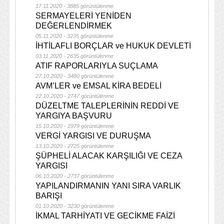
17.11.2020 - 3885 görüntülenme
SERMAYELERİ YENİDEN
DEĞERLENDİRMEK
05.11.2020 - 3235 görüntülenme
İHTİLAFLI BORÇLAR ve HUKUK DEVLETİ
03.11.2020 - 2635 görüntülenme
ATIF RAPORLARIYLA SUÇLAMA
27.10.2020 - 3480 görüntülenme
AVM’LER ve EMSAL KİRA BEDELİ
22.10.2020 - 2747 görüntülenme
DÜZELTME TALEPLERİNİN REDDİ VE
YARGIYA BAŞVURU
15.10.2020 - 2979 görüntülenme
VERGİ YARGISI VE DURUŞMA
13.10.2020 - 2725 görüntülenme
ŞÜPHELİ ALACAK KARŞILIĞI VE CEZA
YARGISI
06.10.2020 - 2737 görüntülenme
YAPILANDIRMANIN YANI SIRA VARLIK
BARIŞI
01.10.2020 - 3230 görüntülenme
İKMAL TARHİYATI VE GECİKME FAİZİ