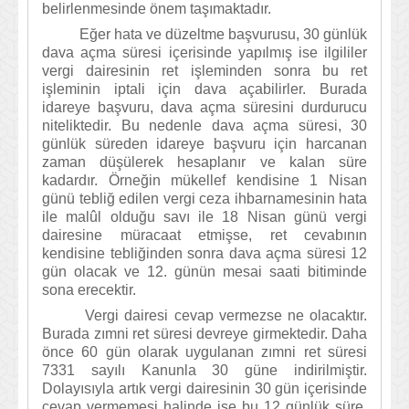
belirlenmesinde önem taşımaktadır.
Eğer hata ve düzeltme başvurusu, 30 günlük
dava açma süresi içerisinde yapılmış ise ilgililer
vergi dairesinin ret işleminden sonra bu ret
işleminin iptali için dava açabilirler. Burada
idareye başvuru, dava açma süresini durdurucu
niteliktedir. Bu nedenle dava açma süresi, 30
günlük süreden idareye başvuru için harcanan
zaman düşülerek hesaplanır ve kalan süre
kadardır. Örneğin mükellef kendisine 1 Nisan
günü tebliğ edilen vergi ceza ihbarnamesinin hata
ile malûl olduğu savı ile 18 Nisan günü vergi
dairesine müracaat etmişse, ret cevabının
kendisine tebliğinden sonra dava açma süresi 12
gün olacak ve 12. günün mesai saati bitiminde
sona erecektir.
Vergi dairesi cevap vermezse ne olacaktır.
Burada zımni ret süresi devreye girmektedir. Daha
önce 60 gün olarak uygulanan zımni ret süresi
7331 sayılı Kanunla 30 güne indirilmiştir.
Dolayısıyla artık vergi dairesinin 30 gün içerisinde
cevap vermemesi halinde ise bu 12 günlük süre,