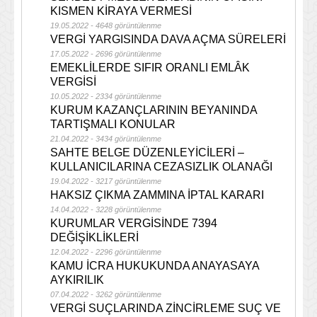
KISMEN KİRAYA VERMESİ
19.05.2022 - 4648 görüntülenme
VERGİ YARGISINDA DAVA AÇMA SÜRELERİ
17.05.2022 - 2696 görüntülenme
EMEKLİLERDE SIFIR ORANLI EMLÂK
VERGİSİ
10.05.2022 - 2334 görüntülenme
KURUM KAZANÇLARININ BEYANINDA
TARTIŞMALI KONULAR
21.04.2022 - 3434 görüntülenme
SAHTE BELGE DÜZENLEYİCİLERİ –
KULLANICILARINA CEZASIZLIK OLANAĞI
19.04.2022 - 3217 görüntülenme
HAKSIZ ÇIKMA ZAMMINA İPTAL KARARI
14.04.2022 - 3228 görüntülenme
KURUMLAR VERGİSİNDE 7394
DEĞİŞİKLİKLERİ
12.04.2022 - 2296 görüntülenme
KAMU İCRA HUKUKUNDA ANAYASAYA
AYKIRILIK
07.04.2022 - 3262 görüntülenme
VERGİ SUÇLARINDA ZİNCİRLEME SUÇ VE