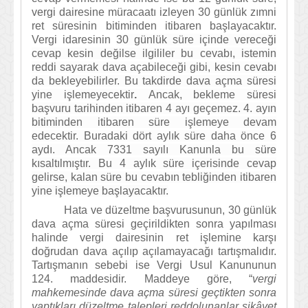
vergi dairesine müracaatı izleyen 30 günlük zımni
ret süresinin bitiminden itibaren başlayacaktır.
Vergi idaresinin
30 günlük süre içinde vereceği
cevap kesin değilse
ilgililer bu cevabı,
istemin
reddi sayarak dava açabileceği
gibi, kesin cevabı
da bekleyebilirler. Bu takdirde dava açma süresi
yine işleme
yecektir
.
Ancak, bekleme süresi
başvuru tarihinden itibaren 4 ayı geçemez
. 4. ayın
bitiminden itibaren süre işlemeye devam
edecektir. Buradaki dört aylık süre daha önce 6
aydı. Ancak 7331 sayılı Kanunla bu süre
kısaltılmıştır. Bu 4 aylık süre içerisinde cevap
gelirse, kalan süre bu cevabın tebliğinden itibaren
yine işlemeye başlayacaktır.
Hata ve düzeltme başvurusunun, 30 günlük
dava açma süresi geçirildikten sonra yapılması
halinde vergi dairesinin ret işlemine karşı
doğrudan dava açılıp açılamayacağı tartışmalıdır.
Tartışmanın sebebi ise Vergi Usul Kanununun
124. maddesidir. Maddeye göre, “
vergi
mahkemesinde dava açma süresi geçtikten sonra
yaptıkları düzeltme talepleri reddolunanlar şikâyet