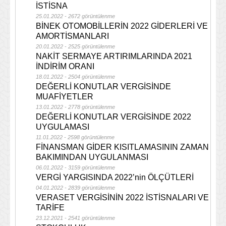
İSTİSNA
25.01.2022 - 2672 görüntülenme
BİNEK OTOMOBİLLERİN 2022 GİDERLERİ VE
AMORTİSMANLARI
20.01.2022 - 2525 görüntülenme
NAKİT SERMAYE ARTIRIMLARINDA 2021
İNDİRİM ORANI
18.01.2022 - 2504 görüntülenme
DEĞERLİ KONUTLAR VERGİSİNDE
MUAFİYETLER
13.01.2022 - 2778 görüntülenme
DEĞERLİ KONUTLAR VERGİSİNDE 2022
UYGULAMASI
11.01.2022 - 2598 görüntülenme
FİNANSMAN GİDER KISITLAMASININ ZAMAN
BAKIMINDAN UYGULANMASI
06.01.2022 - 3159 görüntülenme
VERGİ YARGISINDA 2022’nin ÖLÇÜTLERİ
04.01.2022 - 2839 görüntülenme
VERASET VERGİSİNİN 2022 İSTİSNALARI VE
TARİFE
23.12.2021 - 2541 görüntülenme