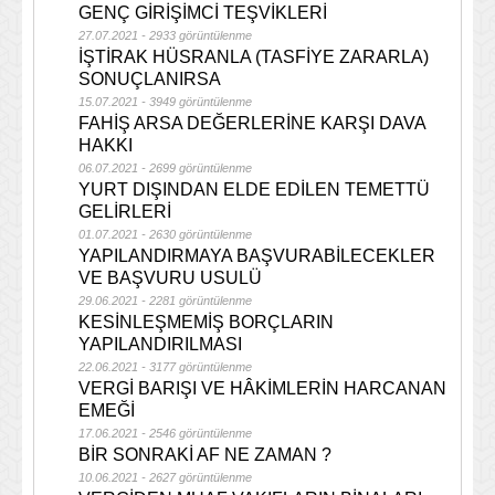
GENÇ GİRİŞİMCİ TEŞVİKLERİ
27.07.2021 - 2933 görüntülenme
İŞTİRAK HÜSRANLA (TASFİYE ZARARLA)
SONUÇLANIRSA
15.07.2021 - 3949 görüntülenme
FAHİŞ ARSA DEĞERLERİNE KARŞI DAVA
HAKKI
06.07.2021 - 2699 görüntülenme
YURT DIŞINDAN ELDE EDİLEN TEMETTÜ
GELİRLERİ
01.07.2021 - 2630 görüntülenme
YAPILANDIRMAYA BAŞVURABİLECEKLER
VE BAŞVURU USULÜ
29.06.2021 - 2281 görüntülenme
KESİNLEŞMEMİŞ BORÇLARIN
YAPILANDIRILMASI
22.06.2021 - 3177 görüntülenme
VERGİ BARIŞI VE HÂKİMLERİN HARCANAN
EMEĞİ
17.06.2021 - 2546 görüntülenme
BİR SONRAKİ AF NE ZAMAN ?
10.06.2021 - 2627 görüntülenme