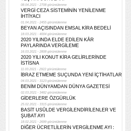
08.04.2021 - 2708 görüntülenme
VERGİ CEZA SİSTEMİNİN YENİLENME
İHTİYACI
01.04.2021 - 2455 görüntülenme
BEYAN AÇISINDAN EMSAL KİRA BEDELİ
18.03.2021 - 4004 görüntülenme
2020 YILINDA ELDE EDİLEN KÂR
PAYLARINDA VERGİLEME
16.03.2021 - 2808 görüntülenme
2020 YILI KONUT KİRA GELİRLERİNDE
İSTİSNA
11.03.2021 - 2922 görüntülenme
İBRAZ ETMEME SUÇUNDA YENİ İÇTİHATLAR
04.03.2021 - 3123 görüntülenme
BENİM DÜNYAMDAN DÜNYA GAZETESİ
02.03.2021 - 3482 görüntülenme
GİDERLERE ÖZGÜRLÜK
25.02.2021 - 3315 görüntülenme
BASİT USÛLDE VERGİLENDİRİLENLER VE
ŞUBAT AYI
18.02.2021 - 2699 görüntülenme
DİĞER ÜCRETLİLERİN VERGİLENME AYI :