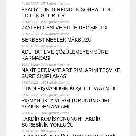
04.08.2022 - 2501 görüntülenme
FAALİYETİN TERKİNDEN SONRA ELDE
EDİLEN GELİRLER
02.08.2022 - 2019 görüntülenme
ZAYİ BELGESİ VE SÜRE DEĞİŞİKLİĞİ
28.07.2022 - 2144 görüntülenme
SERBEST MESLEK MAKBUZU
19.07.2022 - 2754 görüntülenme
ADLİ TATİL VE ÇÖZÜLEMEYEN SÜRE
KARMAŞASI
14.07.2022 - 7758 görüntülenme
NAKİT SERMAYE ARTIRIMLARINI TEŞVİKE
SÜRE SINIRLAMASI
07.07.2022 - 2373 görüntülenme
ETKİN PİŞMANLIĞIN KOŞULU DA AYM’DE
05.07.2022 - 2844 görüntülenme
PİŞMANLIKTA VERGİ TÜRÜNÜN SÜRE
YÖNÜNDEN ANLAMI
28.06.2022 - 3248 görüntülenme
TAKDİR KOMİSYONUNUN TAKDİR
SÜRESİNİN YOKLUĞU
23.06.2022 - 3234 görüntülenme