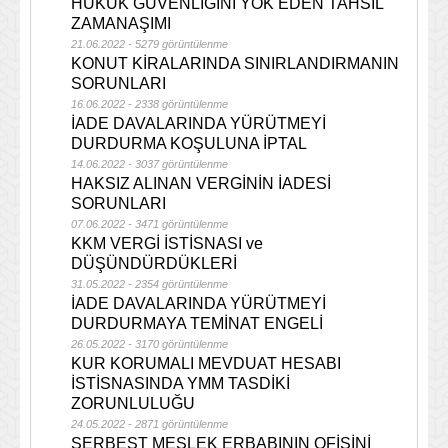
HUKUK GÜVENLİĞİNİ YOK EDEN TAHSİL
ZAMANAŞIMI
21.06.2022 - 5279 görüntülenme
KONUT KİRALARINDA SINIRLANDIRMANIN
SORUNLARI
16.06.2022 - 2338 görüntülenme
İADE DAVALARINDA YÜRÜTMEYİ
DURDURMA KOŞULUNA İPTAL
14.06.2022 - 3037 görüntülenme
HAKSIZ ALINAN VERGİNİN İADESİ
SORUNLARI
07.06.2022 - 3471 görüntülenme
KKM VERGİ İSTİSNASI ve
DÜŞÜNDÜRDÜKLERİ
31.05.2022 - 2354 görüntülenme
İADE DAVALARINDA YÜRÜTMEYİ
DURDURMAYA TEMİNAT ENGELİ
26.05.2022 - 3170 görüntülenme
KUR KORUMALI MEVDUAT HESABI
İSTİSNASINDA YMM TASDİKİ
ZORUNLULUĞU
24.05.2022 - 2871 görüntülenme
SERBEST MESLEK ERBABININ OFİSİNİ