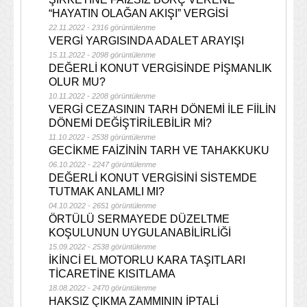
“HAYATIN OLAĞAN AKIŞI” VERGİSİ
22.11.2022 - 2316 görüntülenme
VERGİ YARGISINDA ADALET ARAYIŞI
15.11.2022 - 2098 görüntülenme
DEĞERLİ KONUT VERGİSİNDE PİŞMANLIK
OLUR MU?
10.11.2022 - 2208 görüntülenme
VERGİ CEZASININ TARH DÖNEMİ İLE FİİLİN
DÖNEMİ DEĞİŞTİRİLEBİLİR Mİ?
11.10.2022 - 2538 görüntülenme
GECİKME FAİZİNİN TARH VE TAHAKKUKU
06.10.2022 - 2247 görüntülenme
DEĞERLİ KONUT VERGİSİNİ SİSTEMDE
TUTMAK ANLAMLI MI?
04.10.2022 - 2651 görüntülenme
ÖRTÜLÜ SERMAYEDE DÜZELTME
KOŞULUNUN UYGULANABİLİRLİĞİ
15.09.2022 - 2538 görüntülenme
İKİNCİ EL MOTORLU KARA TAŞITLARI
TİCARETİNE KISITLAMA
18.08.2022 - 2470 görüntülenme
HAKSIZ ÇIKMA ZAMMININ İPTALİ