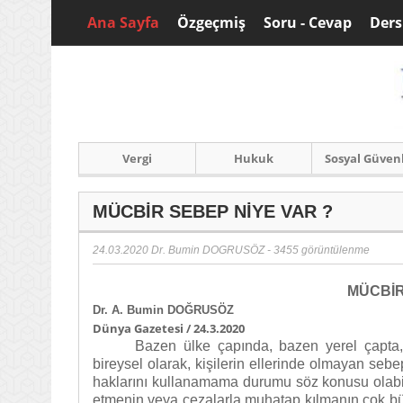
Ana Sayfa
Özgeçmiş
Soru - Cevap
Ders
Vergi
Hukuk
Sosyal Güven
MÜCBİR SEBEP NİYE VAR ?
24.03.2020
Dr. Bumin DOGRUSÖZ
- 3455 görüntülenme
MÜCBİR
Dr. A. Bumin DOĞRUSÖZ
Dünya Gazetesi / 24.3.2020
Bazen ülke çapında, bazen yerel çapta
bireysel olarak, kişilerin ellerinde olmayan seb
haklarını kullanamama durumu söz konusu olabil
etmenin veya cezalarla muhatap kılmanın çok büy