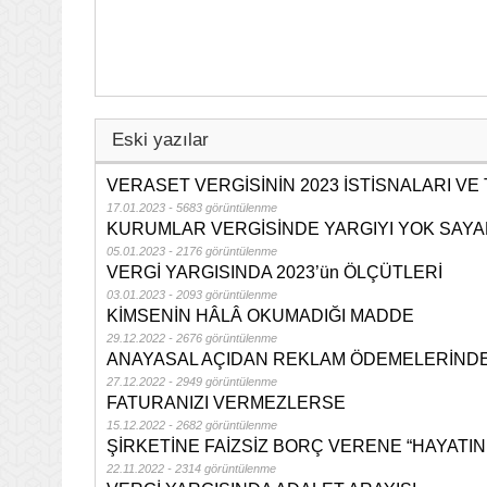
Eski yazılar
VERASET VERGİSİNİN 2023 İSTİSNALARI VE
17.01.2023 - 5683 görüntülenme
KURUMLAR VERGİSİNDE YARGIYI YOK SAYA
05.01.2023 - 2176 görüntülenme
VERGİ YARGISINDA 2023’ün ÖLÇÜTLERİ
03.01.2023 - 2093 görüntülenme
KİMSENİN HÂLÂ OKUMADIĞI MADDE
29.12.2022 - 2676 görüntülenme
ANAYASAL AÇIDAN REKLAM ÖDEMELERİND
27.12.2022 - 2949 görüntülenme
FATURANIZI VERMEZLERSE
15.12.2022 - 2682 görüntülenme
ŞİRKETİNE FAİZSİZ BORÇ VERENE “HAYATIN 
22.11.2022 - 2314 görüntülenme