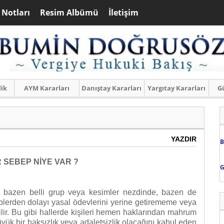
 Notları
Resim Albümü
İletişim
lik
AYM Kararları
Danıştay Kararları
Yargıtay Kararları
Gü
YAZDIR
B
 SEBEP NİYE VAR ?
G
, bazen belli grup veya kesimler nezdinde, bazen de
eplerden dolayı yasal ödevlerini yerine getirememe veya
ir. Bu gibi hallerde kişileri hemen haklarından mahrum
ük bir haksızlık veya adaletsizlik olacağını kabul eden