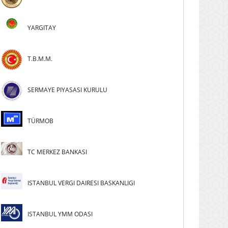
YARGITAY
T.B.M.M.
SERMAYE PIYASASI KURULU
TÜRMOB
TC MERKEZ BANKASI
ISTANBUL VERGI DAIRESI BASKANLIGI
ISTANBUL YMM ODASI