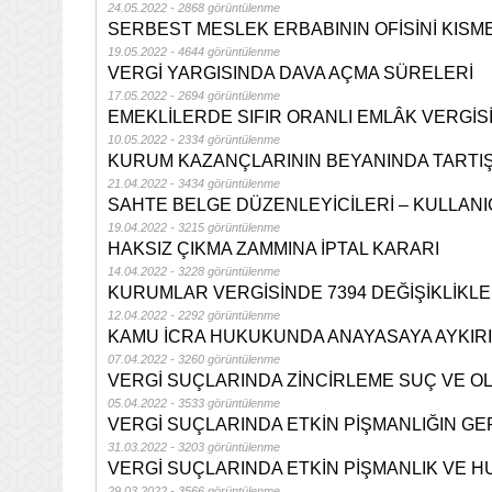
24.05.2022 - 2868 görüntülenme
SERBEST MESLEK ERBABININ OFİSİNİ KISM
19.05.2022 - 4644 görüntülenme
VERGİ YARGISINDA DAVA AÇMA SÜRELERİ
17.05.2022 - 2694 görüntülenme
EMEKLİLERDE SIFIR ORANLI EMLÂK VERGİS
10.05.2022 - 2334 görüntülenme
KURUM KAZANÇLARININ BEYANINDA TARTI
21.04.2022 - 3434 görüntülenme
SAHTE BELGE DÜZENLEYİCİLERİ – KULLANI
19.04.2022 - 3215 görüntülenme
HAKSIZ ÇIKMA ZAMMINA İPTAL KARARI
14.04.2022 - 3228 görüntülenme
KURUMLAR VERGİSİNDE 7394 DEĞİŞİKLİKLE
12.04.2022 - 2292 görüntülenme
KAMU İCRA HUKUKUNDA ANAYASAYA AYKIRI
07.04.2022 - 3260 görüntülenme
VERGİ SUÇLARINDA ZİNCİRLEME SUÇ VE O
05.04.2022 - 3533 görüntülenme
VERGİ SUÇLARINDA ETKİN PİŞMANLIĞIN G
31.03.2022 - 3203 görüntülenme
VERGİ SUÇLARINDA ETKİN PİŞMANLIK VE 
29.03.2022 - 3566 görüntülenme