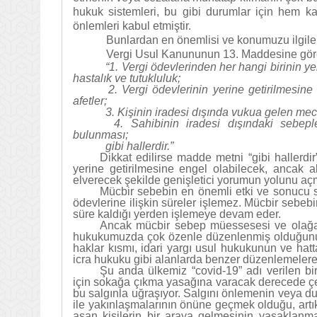
hukuk sistemleri, bu gibi durumlar için hem 
önlemleri kabul etmiştir.
Bunlardan en önemlisi ve konumuzu ilgile
Vergi Usul Kanununun 13. Maddesine gör
“1. Vergi ödevlerinden her hangi birinin ye
hastalık ve tutukluluk;
2. Vergi ödevlerinin yerine getirilmesine 
afetler;
3. Kişinin iradesi dışında vukua gelen mec
4. Sahibinin iradesi dışındaki sebepler
bulunması;
gibi hallerdir.”
Dikkat edilirse madde metni “gibi hallerdi
yerine getirilmesine engel olabilecek, ancak
elverecek şekilde genişletici yorumun yolunu açmı
Mücbir sebebin en önemli etki ve sonucu sü
ödevlerine ilişkin süreler işlemez. Mücbir sebebi
süre kaldığı yerden işlemeye devam eder.
Ancak mücbir sebep müessesesi ve olağan 
hukukumuzda çok özenle düzenlenmiş olduğunu
haklar kısmı, idari yargı usul hukukunun ve ha
icra hukuku gibi alanlarda benzer düzenlemele
Şu anda ülkemiz “covid-19” adı verilen bir
için sokağa çıkma yasağına varacak derecede çeşi
bu salgınla uğraşıyor. Salgını önlemenin veya dur
ile yakınlaşmalarının önüne geçmek olduğu, artık 
aşan kişilerin bir araya gelmesinin yasaklanm