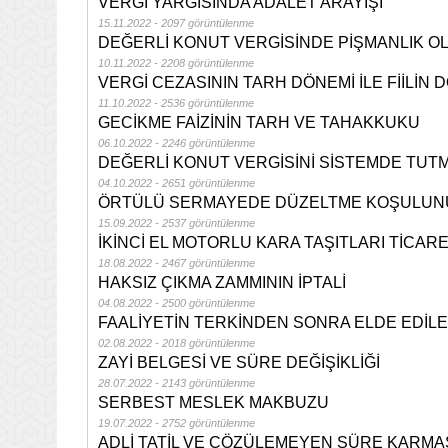
VERGİ YARGISINDA ADALET ARAYIŞI
15.11.2022 - 2097 görüntülenme
DEĞERLİ KONUT VERGİSİNDE PİŞMANLIK O
10.11.2022 - 2208 görüntülenme
VERGİ CEZASININ TARH DÖNEMİ İLE FİİLİN D
11.10.2022 - 2536 görüntülenme
GECİKME FAİZİNİN TARH VE TAHAKKUKU
06.10.2022 - 2246 görüntülenme
DEĞERLİ KONUT VERGİSİNİ SİSTEMDE TUTM
04.10.2022 - 2651 görüntülenme
ÖRTÜLÜ SERMAYEDE DÜZELTME KOŞULUNU
15.09.2022 - 2537 görüntülenme
İKİNCİ EL MOTORLU KARA TAŞITLARI TİCAR
18.08.2022 - 2467 görüntülenme
HAKSIZ ÇIKMA ZAMMININ İPTALİ
04.08.2022 - 2500 görüntülenme
FAALİYETİN TERKİNDEN SONRA ELDE EDİL
02.08.2022 - 2018 görüntülenme
ZAYİ BELGESİ VE SÜRE DEĞİŞİKLİĞİ
28.07.2022 - 2143 görüntülenme
SERBEST MESLEK MAKBUZU
19.07.2022 - 2752 görüntülenme
ADLİ TATİL VE ÇÖZÜLEMEYEN SÜRE KARMA