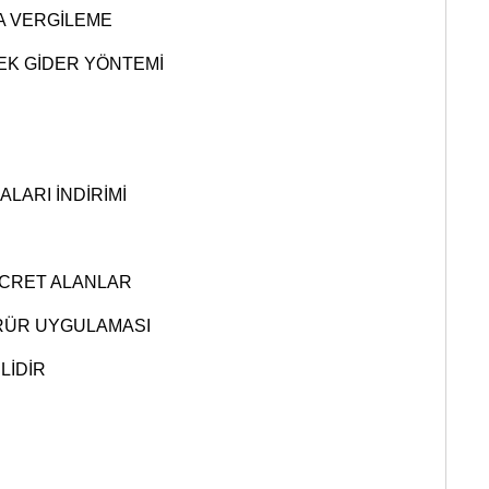
DA VERGİLEME
EK GİDER YÖNTEMİ
LARI İNDİRİMİ
ÜCRET ALANLAR
RÜR UYGULAMASI
LİDİR