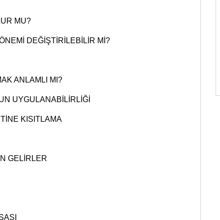
LUR MU?
ÖNEMİ DEĞİŞTİRİLEBİLİR Mİ?
AK ANLAMLI MI?
N UYGULANABİLİRLİĞİ
ETİNE KISITLAMA
EN GELİRLER
ŞASI