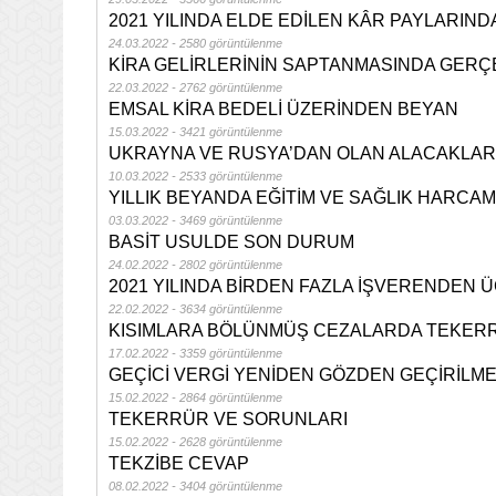
2021 YILINDA ELDE EDİLEN KÂR PAYLARIN
24.03.2022 - 2580 görüntülenme
KİRA GELİRLERİNİN SAPTANMASINDA GERÇ
22.03.2022 - 2762 görüntülenme
EMSAL KİRA BEDELİ ÜZERİNDEN BEYAN
15.03.2022 - 3421 görüntülenme
UKRAYNA VE RUSYA’DAN OLAN ALACAKLAR
10.03.2022 - 2533 görüntülenme
YILLIK BEYANDA EĞİTİM VE SAĞLIK HARCAMA
03.03.2022 - 3469 görüntülenme
BASİT USULDE SON DURUM
24.02.2022 - 2802 görüntülenme
2021 YILINDA BİRDEN FAZLA İŞVERENDEN 
22.02.2022 - 3634 görüntülenme
KISIMLARA BÖLÜNMÜŞ CEZALARDA TEKER
17.02.2022 - 3359 görüntülenme
GEÇİCİ VERGİ YENİDEN GÖZDEN GEÇİRİLME
15.02.2022 - 2864 görüntülenme
TEKERRÜR VE SORUNLARI
15.02.2022 - 2628 görüntülenme
TEKZİBE CEVAP
08.02.2022 - 3404 görüntülenme