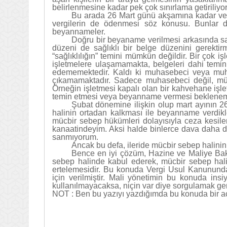
belirlenmesine kadar pek çok sınırlama getiriliyor.
Bu arada 26 Mart günü akşamına kadar ve
vergilerin de ödenmesi söz konusu. Bunlar d
beyannameler.
Doğru bir beyaname verilmesi arkasında sağlı
düzeni de sağlıklı bir belge düzenini gerektir
“sağlıklılığın” temini mümkün değildir. Bir çok
işletmelere ulaşamamakta, belgeleri dahi temin
edememektedir. Kaldı ki muhasebeci veya muh
çıkamamaktadır. Sadece muhasebeci değil, müke
Örneğin işletmesi kapalı olan bir kahvehane işlet
temin etmesi veya beyanname vermesi beklene
Şubat dönemine ilişkin olup mart ayının
halinin ortadan kalkması ile beyanname verdikl
mücbir sebep hükümleri dolayısıyla ceza kesil
kanaatindeyim. Aksi halde binlerce dava daha do
sanmıyorum.
Ancak bu defa, ileride mücbir sebep halinin 
Bence en iyi çözüm, Hazine ve Maliye Baka
sebep halinde kabul ederek, mücbir sebep halin
ertelemesidir. Bu konuda Vergi Usul Kanununda 
için verilmiştir. Mali yönetimin bu konuda ins
kullanılmayacaksa, niçin var diye sorgulamak ger
NOT : Ben bu yazıyı yazdığımda bu konuda bir a