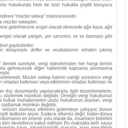
kamu hukukunda hem de özel hukukta çeşitli koruyucu
ndireni “mücbir sebep” müessesesidir.
e mücbir sebepler;
rine getirilmesine engel olacak derecede ağır kaza, ağır
engel olacak yangın, yer sarsıntısı ve su basması gibi
buri gaybubetler;
 dolayısiyle defter ve vesikalarının elinden çıkmış
r” demek suretiyle, vergi ödevlerinden her hangi birinin
 akla gelmeyecek diğer hallerinde kapsama alınmasına
ştır.
releredir. Mücbir sebep halinin varlığı süresince vergi
n ortadan kalkması veya etkilerinin ortadan kalkması ile
dışı durumlarda yapılacaklarla ilgili düzenlemelerin,
 söylemek mümkün değildir. Örneğin vergi hukukunun
tta hukuk muhakemeleri usulü hukukunun alanları, vergi
re rastlamak mümkün değildir.
 virüsün olumsuz etkilerini gidermeye çalışıyor, bunun
tli tedbirler alıyor. Sadece ülkemiz değil, bütün dünya
durmanın en önemli yolu olarak da, insanların birbirleri
tüm devletlerce kabul ediliyor. Bu maksatla belli sayıyı
asından tutun, lokantalardaki masalar arası mesafenin