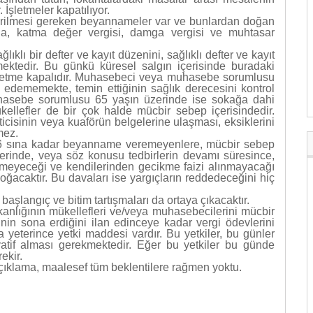
 İşletmeler kapatılıyor.
rilmesi gereken beyannameler var ve bunlardan doğan
a, katma değer vergisi, damga vergisi ve muhtasar
klı bir defter ve kayıt düzenini, sağlıklı defter ve kayıt
mektedir. Bu günkü küresel salgın içerisinde buradaki
 işletme kapalıdır. Muhasebeci veya muhasebe sorumlusu
 edememekte, temin ettiğinin sağlık derecesini kontrol
asebe sorumlusu 65 yaşın üzerinde ise sokağa dahi
llefler de bir çok halde mücbir sebep içerisindedir.
icisinin veya kuaförün belgelerine ulaşması, eksiklerini
mez.
 26 sına kadar beyanname veremeyenlere, mücbir sebep
erinde, veya söz konusu tedbirlerin devamı süresince,
emeyeceği ve kendilerinden gecikme faizi alınmayacağı
ğacaktır. Bu davaları ise yargıçların reddedeceğini hiç
başlangıç ve bitim tartışmaları da ortaya çıkacaktır.
nlığının mükellefleri ve/veya muhasebecilerini mücbir
in sona erdiğini ilan edinceye kadar vergi ödevlerini
yeterince yetki maddesi vardır. Bu yetkiler, bu günler
iyatif alması gerekmektedir. Eğer bu yetkiler bu günde
ekir.
çıklama, maalesef tüm beklentilere rağmen yoktu.