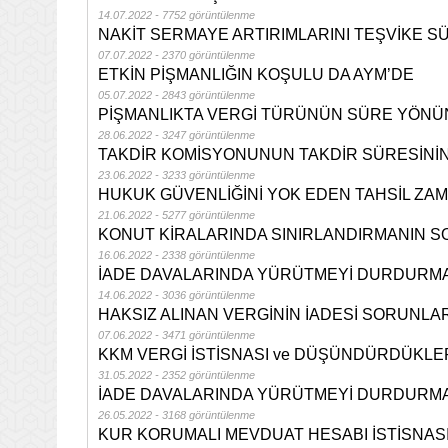
14.07.2022 - 7752 görüntülenme
NAKİT SERMAYE ARTIRIMLARINI TEŞVİKE S
07.07.2022 - 2370 görüntülenme
ETKİN PİŞMANLIĞIN KOŞULU DA AYM’DE
05.07.2022 - 2843 görüntülenme
PİŞMANLIKTA VERGİ TÜRÜNÜN SÜRE YÖNÜ
28.06.2022 - 3247 görüntülenme
TAKDİR KOMİSYONUNUN TAKDİR SÜRESİNİ
23.06.2022 - 3233 görüntülenme
HUKUK GÜVENLİĞİNİ YOK EDEN TAHSİL ZAM
21.06.2022 - 5277 görüntülenme
KONUT KİRALARINDA SINIRLANDIRMANIN S
16.06.2022 - 2338 görüntülenme
İADE DAVALARINDA YÜRÜTMEYİ DURDURMA
14.06.2022 - 3036 görüntülenme
HAKSIZ ALINAN VERGİNİN İADESİ SORUNLAR
07.06.2022 - 3471 görüntülenme
KKM VERGİ İSTİSNASI ve DÜŞÜNDÜRDÜKLE
31.05.2022 - 2352 görüntülenme
İADE DAVALARINDA YÜRÜTMEYİ DURDURMA
26.05.2022 - 3168 görüntülenme
KUR KORUMALI MEVDUAT HESABI İSTİSNAS