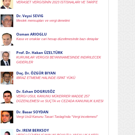
VERASET VERGİSİNİN 2023 İSTİSNALARI VE TARİFE
Dr. Veysi SEVIG
Meslek mensupları ve vergi denetimi
Osman ARIOGLU
Kasa ve ortaklar cari hesap düzeltmesinde bazı detaylar
Prof. Dr. Hakan ÜZELTÜRK
KURUMLAR VERGISI BEYANNAMESINDE INDIRILECEK
GIDERLER
Doç. Dr. ÖZGÜR BIYAN
IBRAZ ETMEME HALINDE ISPAT YÜKÜ
Dr. Ezhan DOGRUSÖZ
VERGI USUL KANUNU MÜKERRER MADDE 257
DÜZENLEMESI ve SUÇTA ve CEZADA KANUNILIK ILKESI
Dr. Basar SOYDAN
Vergi Usûl Kanunu Tasari Taslagi'nda “Vergi incelemesi”
Dr. IREM BERKSOY