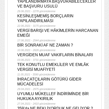
YAPILANDIRMAYA BAŞVURABİLECEKLER
VE BAŞVURU USULÜ
29.06.2021 - 2278 görüntülenme
KESİNLEŞMEMİŞ BORÇLARIN
YAPILANDIRILMASI
22.06.2021 - 3175 görüntülenme
VERGİ BARIŞI VE HÂKİMLERİN HARCANAN
EMEĞİ
17.06.2021 - 2544 görüntülenme
BİR SONRAKİ AF NE ZAMAN ?
10.06.2021 - 2626 görüntülenme
VERGİDEN MUAF VAKIFLARIN BİNALARI
03.06.2021 - 3731 görüntülenme
TEK KONUTLU EMEKLİLER VE EMLÂK
VERGİSİ MUAFİYETİ
11.05.2021 - 3590 görüntülenme
İHRACATÇILARIN GÖTÜRÜ GİDER
MÜCADELESİ
29.04.2021 - 2975 görüntülenme
UYUMLU MÜKELLEF İNDİRİMİNDE BİR
HUKUKA AYKIRILIK
27.04.2021 - 2410 görüntülenme
359’da NE BEKLİYORDUK NE GELİYOR ?