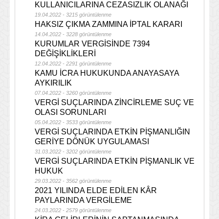
KULLANICILARINA CEZASIZLIK OLANAĞI
19.04.2022 - 3215 görüntülenme
HAKSIZ ÇIKMA ZAMMINA İPTAL KARARI
14.04.2022 - 3228 görüntülenme
KURUMLAR VERGİSİNDE 7394
DEĞİŞİKLİKLERİ
12.04.2022 - 2291 görüntülenme
KAMU İCRA HUKUKUNDA ANAYASAYA
AYKIRILIK
07.04.2022 - 3260 görüntülenme
VERGİ SUÇLARINDA ZİNCİRLEME SUÇ VE
OLASI SORUNLARI
05.04.2022 - 3533 görüntülenme
VERGİ SUÇLARINDA ETKİN PİŞMANLIĞIN
GERİYE DÖNÜK UYGULAMASI
31.03.2022 - 3202 görüntülenme
VERGİ SUÇLARINDA ETKİN PİŞMANLIK VE
HUKUK
29.03.2022 - 3562 görüntülenme
2021 YILINDA ELDE EDİLEN KÂR
PAYLARINDA VERGİLEME
24.03.2022 - 2579 görüntülenme