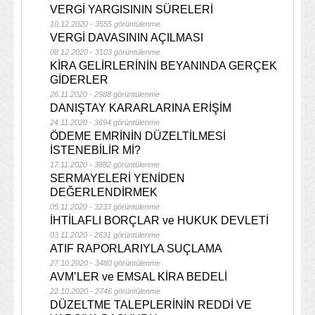
VERGİ YARGISININ SÜRELERİ
10.12.2020 - 3555 görüntülenme
VERGİ DAVASININ AÇILMASI
08.12.2020 - 3103 görüntülenme
KİRA GELİRLERİNİN BEYANINDA GERÇEK
GİDERLER
26.11.2020 - 2988 görüntülenme
DANIŞTAY KARARLARINA ERİŞİM
24.11.2020 - 3694 görüntülenme
ÖDEME EMRİNİN DÜZELTİLMESİ
İSTENEBİLİR Mİ?
17.11.2020 - 3882 görüntülenme
SERMAYELERİ YENİDEN
DEĞERLENDİRMEK
05.11.2020 - 3233 görüntülenme
İHTİLAFLI BORÇLAR ve HUKUK DEVLETİ
03.11.2020 - 2631 görüntülenme
ATIF RAPORLARIYLA SUÇLAMA
27.10.2020 - 3480 görüntülenme
AVM’LER ve EMSAL KİRA BEDELİ
22.10.2020 - 2746 görüntülenme
DÜZELTME TALEPLERİNİN REDDİ VE