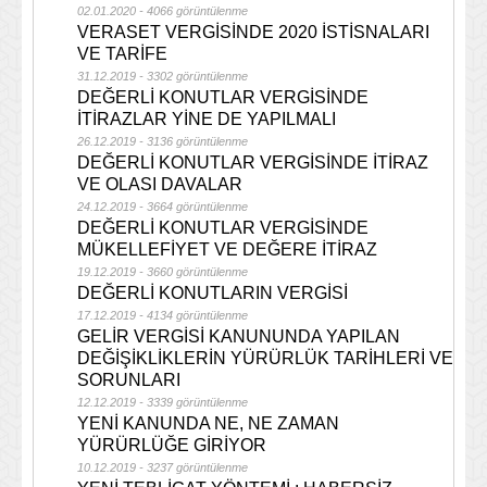
02.01.2020 - 4066 görüntülenme
VERASET VERGİSİNDE 2020 İSTİSNALARI
VE TARİFE
31.12.2019 - 3302 görüntülenme
DEĞERLİ KONUTLAR VERGİSİNDE
İTİRAZLAR YİNE DE YAPILMALI
26.12.2019 - 3136 görüntülenme
DEĞERLİ KONUTLAR VERGİSİNDE İTİRAZ
VE OLASI DAVALAR
24.12.2019 - 3664 görüntülenme
DEĞERLİ KONUTLAR VERGİSİNDE
MÜKELLEFİYET VE DEĞERE İTİRAZ
19.12.2019 - 3660 görüntülenme
DEĞERLİ KONUTLARIN VERGİSİ
17.12.2019 - 4134 görüntülenme
GELİR VERGİSİ KANUNUNDA YAPILAN
DEĞİŞİKLİKLERİN YÜRÜRLÜK TARİHLERİ VE
SORUNLARI
12.12.2019 - 3339 görüntülenme
YENİ KANUNDA NE, NE ZAMAN
YÜRÜRLÜĞE GİRİYOR
10.12.2019 - 3237 görüntülenme