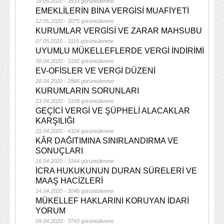
19.05.2020 - 3933 görüntülenme
EMEKLİLERİN BİNA VERGİSİ MUAFİYETİ
12.05.2020 - 3075 görüntülenme
KURUMLAR VERGİSİ VE ZARAR MAHSUBU
07.05.2020 - 3115 görüntülenme
UYUMLU MÜKELLEFLERDE VERGİ İNDİRİMİ
30.04.2020 - 3192 görüntülenme
EV-OFİSLER VE VERGİ DÜZENİ
28.04.2020 - 2866 görüntülenme
KURUMLARIN SORUNLARI
23.04.2020 - 3109 görüntülenme
GEÇİCİ VERGİ VE ŞÜPHELİ ALACAKLAR
KARŞILIĞI
21.04.2020 - 4324 görüntülenme
KÂR DAĞITIMINA SINIRLANDIRMA VE
SONUÇLARI
16.04.2020 - 3164 görüntülenme
İCRA HUKUKUNUN DURAN SÜRELERİ VE
MAAŞ HACİZLERİ
14.04.2020 - 3046 görüntülenme
MÜKELLEF HAKLARINI KORUYAN İDARİ
YORUM
09.04.2020 - 3743 görüntülenme