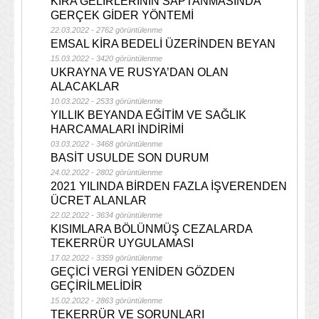
KİRA GELİRLERİNİN SAPTANMASINDA
GERÇEK GİDER YÖNTEMİ
22.03.2022 - 2762 görüntülenme
EMSAL KİRA BEDELİ ÜZERİNDEN BEYAN
15.03.2022 - 3420 görüntülenme
UKRAYNA VE RUSYA’DAN OLAN
ALACAKLAR
10.03.2022 - 2533 görüntülenme
YILLIK BEYANDA EĞİTİM VE SAĞLIK
HARCAMALARI İNDİRİMİ
03.03.2022 - 3468 görüntülenme
BASİT USULDE SON DURUM
24.02.2022 - 2802 görüntülenme
2021 YILINDA BİRDEN FAZLA İŞVERENDEN
ÜCRET ALANLAR
22.02.2022 - 3634 görüntülenme
KISIMLARA BÖLÜNMÜŞ CEZALARDA
TEKERRÜR UYGULAMASI
17.02.2022 - 3359 görüntülenme
GEÇİCİ VERGİ YENİDEN GÖZDEN
GEÇİRİLMELİDİR
15.02.2022 - 2863 görüntülenme
TEKERRÜR VE SORUNLARI