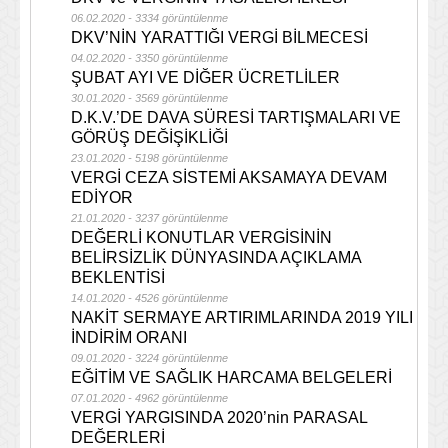
06.02.2020 - 3334 görüntülenme
DKV’NİN YARATTIĞI VERGİ BİLMECESİ
04.02.2020 - 3350 görüntülenme
ŞUBAT AYI VE DİĞER ÜCRETLİLER
30.01.2020 - 3569 görüntülenme
D.K.V.’DE DAVA SÜRESİ TARTIŞMALARI VE
GÖRÜŞ DEĞİŞİKLİĞİ
23.01.2020 - 5198 görüntülenme
VERGİ CEZA SİSTEMİ AKSAMAYA DEVAM
EDİYOR
21.01.2020 - 3237 görüntülenme
DEĞERLİ KONUTLAR VERGİSİNİN
BELİRSİZLİK DÜNYASINDA AÇIKLAMA
BEKLENTİSİ
14.01.2020 - 4526 görüntülenme
NAKİT SERMAYE ARTIRIMLARINDA 2019 YILI
İNDİRİM ORANI
09.01.2020 - 3224 görüntülenme
EĞİTİM VE SAĞLIK HARCAMA BELGELERİ
07.01.2020 - 4962 görüntülenme
VERGİ YARGISINDA 2020’nin PARASAL
DEĞERLERİ