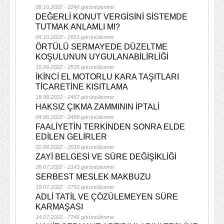
06.10.2022 - 2246 görüntülenme
DEĞERLİ KONUT VERGİSİNİ SİSTEMDE
TUTMAK ANLAMLI MI?
04.10.2022 - 2651 görüntülenme
ÖRTÜLÜ SERMAYEDE DÜZELTME
KOŞULUNUN UYGULANABİLİRLİĞİ
15.09.2022 - 2535 görüntülenme
İKİNCİ EL MOTORLU KARA TAŞITLARI
TİCARETİNE KISITLAMA
18.08.2022 - 2467 görüntülenme
HAKSIZ ÇIKMA ZAMMININ İPTALİ
04.08.2022 - 2499 görüntülenme
FAALİYETİN TERKİNDEN SONRA ELDE
EDİLEN GELİRLER
02.08.2022 - 2018 görüntülenme
ZAYİ BELGESİ VE SÜRE DEĞİŞİKLİĞİ
28.07.2022 - 2143 görüntülenme
SERBEST MESLEK MAKBUZU
19.07.2022 - 2752 görüntülenme
ADLİ TATİL VE ÇÖZÜLEMEYEN SÜRE
KARMAŞASI
14.07.2022 - 7746 görüntülenme