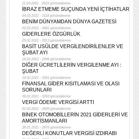
11.03.2021 - 2919 görüntülenme
İBRAZ ETMEME SUÇUNDA YENİ İÇTİHATLAR
04.03.2021 - 3118 görüntülenme
BENİM DÜNYAMDAN DÜNYA GAZETESİ
02.03.2021 - 3481 görüntülenme
GİDERLERE ÖZGÜRLÜK
25.02.2021 - 3313 görüntülenme
BASİT USÛLDE VERGİLENDİRİLENLER VE
ŞUBAT AYI
18.02.2021 - 2699 görüntülenme
DİĞER ÜCRETLİLERİN VERGİLENME AYI :
ŞUBAT
16.02.2021 - 3291 görüntülenme
FİNANSAL GİDER KISITLAMASI VE OLASI
SORUNLARI
09.02.2021 - 3253 görüntülenme
VERGİ ÖDEME VERGİSİ ARTTI
02.02.2021 - 2845 görüntülenme
BİNEK OTOMOBİLLERİN 2021 GİDERLERİ VE
AMORTİSMANLARI
28.01.2021 - 2976 görüntülenme
DEĞERLİ KONUTLAR VERGİSİ IZDIRABI