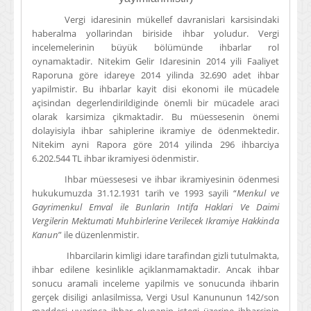
Vergi idaresinin mükellef davranislari karsisindaki
haberalma yollarindan biriside ihbar yoludur. Vergi
incelemelerinin büyük bölümünde ihbarlar rol
oynamaktadir. Nitekim Gelir Idaresinin 2014 yili Faaliyet
Raporuna göre idareye 2014 yilinda 32.690 adet ihbar
yapilmistir. Bu ihbarlar kayit disi ekonomi ile mücadele
açisindan degerlendirildiginde önemli bir mücadele araci
olarak karsimiza çikmaktadir. Bu müessesenin önemi
dolayisiyla ihbar sahiplerine ikramiye de ödenmektedir.
Nitekim ayni Rapora göre 2014 yilinda 296 ihbarciya
6.202.544 TL ihbar ikramiyesi ödenmistir.
Ihbar müessesesi ve ihbar ikramiyesinin ödenmesi
hukukumuzda 31.12.1931 tarih ve 1993 sayili “
Menkul ve
Gayrimenkul Emval ile Bunlarin Intifa Haklari Ve Daimi
Vergilerin Mektumati Muhbirlerine Verilecek Ikramiye Hakkinda
Kanun
” ile düzenlenmistir.
Ihbarcilarin kimligi idare tarafindan gizli tutulmakta,
ihbar edilene kesinlikle açiklanmamaktadir. Ancak ihbar
sonucu aramali inceleme yapilmis ve sonucunda ihbarin
gerçek disiligi anlasilmissa, Vergi Usul Kanununun 142/son