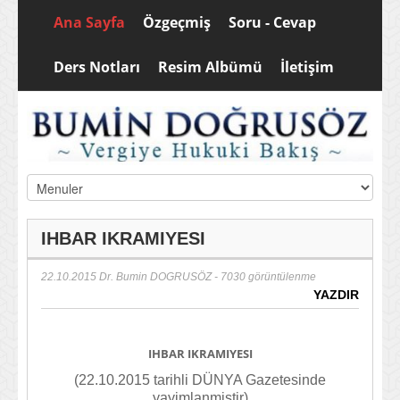
Ana Sayfa
Özgeçmiş
Soru - Cevap
Ders Notları
Resim Albümü
İletişim
IHBAR IKRAMIYESI
22.10.2015
Dr. Bumin DOGRUSÖZ
- 7030 görüntülenme
YAZDIR
IHBAR IKRAMIYESI
(22.10.2015 tarihli DÜNYA Gazetesinde
yayimlanmistir)