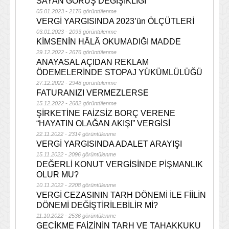
SAYAN GÖRÜŞ DEĞİŞİKLİĞİ
05.01.2023 - 2176 görüntülenme
VERGİ YARGISINDA 2023’ün ÖLÇÜTLERİ
03.01.2023 - 2093 görüntülenme
KİMSENİN HÂLÂ OKUMADIĞI MADDE
29.12.2022 - 2676 görüntülenme
ANAYASAL AÇIDAN REKLAM
ÖDEMELERİNDE STOPAJ YÜKÜMLÜLÜĞÜ
27.12.2022 - 2948 görüntülenme
FATURANIZI VERMEZLERSE
15.12.2022 - 2682 görüntülenme
ŞİRKETİNE FAİZSİZ BORÇ VERENE
“HAYATIN OLAĞAN AKIŞI” VERGİSİ
22.11.2022 - 2314 görüntülenme
VERGİ YARGISINDA ADALET ARAYIŞI
15.11.2022 - 2096 görüntülenme
DEĞERLİ KONUT VERGİSİNDE PİŞMANLIK
OLUR MU?
10.11.2022 - 2208 görüntülenme
VERGİ CEZASININ TARH DÖNEMİ İLE FİİLİN
DÖNEMİ DEĞİŞTİRİLEBİLİR Mİ?
11.10.2022 - 2536 görüntülenme
GECİKME FAİZİNİN TARH VE TAHAKKUKU