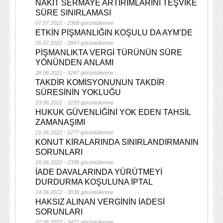
NAKİT SERMAYE ARTIRIMLARINI TEŞVİKE
SÜRE SINIRLAMASI
07.07.2022 - 2368 görüntülenme
ETKİN PİŞMANLIĞIN KOŞULU DA AYM’DE
05.07.2022 - 2843 görüntülenme
PİŞMANLIKTA VERGİ TÜRÜNÜN SÜRE
YÖNÜNDEN ANLAMI
28.06.2022 - 3247 görüntülenme
TAKDİR KOMİSYONUNUN TAKDİR
SÜRESİNİN YOKLUĞU
23.06.2022 - 3233 görüntülenme
HUKUK GÜVENLİĞİNİ YOK EDEN TAHSİL
ZAMANAŞIMI
21.06.2022 - 5277 görüntülenme
KONUT KİRALARINDA SINIRLANDIRMANIN
SORUNLARI
16.06.2022 - 2338 görüntülenme
İADE DAVALARINDA YÜRÜTMEYİ
DURDURMA KOŞULUNA İPTAL
14.06.2022 - 3036 görüntülenme
HAKSIZ ALINAN VERGİNİN İADESİ
SORUNLARI
07.06.2022 - 3471 görüntülenme