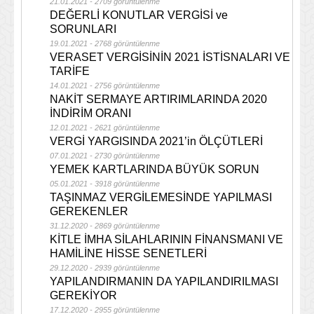
21.01.2021 - 2709 görüntülenme
DEĞERLİ KONUTLAR VERGİSİ ve
SORUNLARI
19.01.2021 - 2768 görüntülenme
VERASET VERGİSİNİN 2021 İSTİSNALARI VE
TARİFE
14.01.2021 - 2756 görüntülenme
NAKİT SERMAYE ARTIRIMLARINDA 2020
İNDİRİM ORANI
12.01.2021 - 2621 görüntülenme
VERGİ YARGISINDA 2021’in ÖLÇÜTLERİ
07.01.2021 - 2730 görüntülenme
YEMEK KARTLARINDA BÜYÜK SORUN
05.01.2021 - 3918 görüntülenme
TAŞINMAZ VERGİLEMESİNDE YAPILMASI
GEREKENLER
31.12.2020 - 2869 görüntülenme
KİTLE İMHA SİLAHLARININ FİNANSMANI VE
HAMİLİNE HİSSE SENETLERİ
29.12.2020 - 2939 görüntülenme
YAPILANDIRMANIN DA YAPILANDIRILMASI
GEREKİYOR
17.12.2020 - 2955 görüntülenme