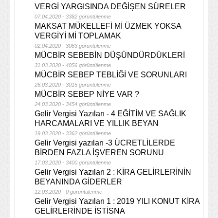
VERGİ YARGISINDA DEĞİŞEN SÜRELER
07.04.2020 - 3382 görüntülenme
MAKSAT MÜKELLEFİ Mİ ÜZMEK YOKSA
VERGİYİ Mİ TOPLAMAK
02.04.2020 - 3083 görüntülenme
MÜCBİR SEBEBİN DÜŞÜNDÜRDÜKLERİ
31.03.2020 - 4056 görüntülenme
MÜCBİR SEBEP TEBLİĞİ VE SORUNLARI
26.03.2020 - 3015 görüntülenme
MÜCBİR SEBEP NİYE VAR ?
24.03.2020 - 3454 görüntülenme
Gelir Vergisi Yazıları - 4 EĞİTİM VE SAĞLIK
HARCAMALARI VE YILLIK BEYAN
19.03.2020 - 3362 görüntülenme
Gelir Vergisi yazıları -3 ÜCRETLİLERDE
BİRDEN FAZLA İŞVEREN SORUNU
17.03.2020 - 3400 görüntülenme
Gelir Vergisi Yazıları 2 : KİRA GELİRLERİNİN
BEYANINDA GİDERLER
12.03.2020 - 0 görüntülenme
Gelir Vergisi Yazıları 1 : 2019 YILI KONUT KİRA
GELİRLERİNDE İSTİSNA