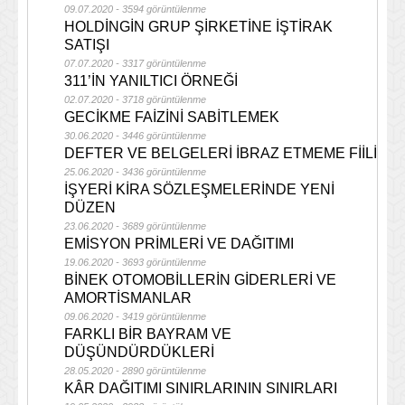
09.07.2020 - 3594 görüntülenme
HOLDİNGİN GRUP ŞİRKETİNE İŞTİRAK
SATIŞI
07.07.2020 - 3317 görüntülenme
311’İN YANILTICI ÖRNEĞİ
02.07.2020 - 3718 görüntülenme
GECİKME FAİZİNİ SABİTLEMEK
30.06.2020 - 3446 görüntülenme
DEFTER VE BELGELERİ İBRAZ ETMEME FİİLİ
25.06.2020 - 3436 görüntülenme
İŞYERİ KİRA SÖZLEŞMELERİNDE YENİ
DÜZEN
23.06.2020 - 3689 görüntülenme
EMİSYON PRİMLERİ VE DAĞITIMI
19.06.2020 - 3693 görüntülenme
BİNEK OTOMOBİLLERİN GİDERLERİ VE
AMORTİSMANLAR
09.06.2020 - 3419 görüntülenme
FARKLI BİR BAYRAM VE
DÜŞÜNDÜRDÜKLERİ
28.05.2020 - 2890 görüntülenme
KÂR DAĞITIMI SINIRLARININ SINIRLARI