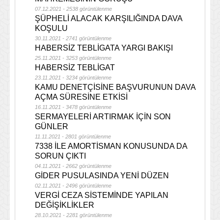
07.12.2021 - 2538 görüntülenme
ŞÜPHELİ ALACAK KARŞILIĞINDA DAVA
KOŞULU
30.11.2021 - 2741 görüntülenme
HABERSİZ TEBLİGATA YARGI BAKIŞI
25.11.2021 - 3253 görüntülenme
HABERSİZ TEBLİGAT
23.11.2021 - 3234 görüntülenme
KAMU DENETÇİSİNE BAŞVURUNUN DAVA
AÇMA SÜRESİNE ETKİSİ
16.11.2021 - 3478 görüntülenme
SERMAYELERİ ARTIRMAK İÇİN SON
GÜNLER
11.11.2021 - 2801 görüntülenme
7338 İLE AMORTİSMAN KONUSUNDA DA
SORUN ÇIKTI
04.11.2021 - 2662 görüntülenme
GİDER PUSULASINDA YENİ DÜZEN
02.11.2021 - 2496 görüntülenme
VERGİ CEZA SİSTEMİNDE YAPILAN
DEĞİŞİKLİKLER
28.10.2021 - 2281 görüntülenme