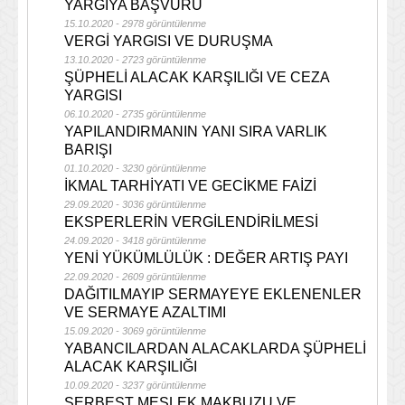
YARGIYA BAŞVURU
15.10.2020 - 2978 görüntülenme
VERGİ YARGISI VE DURUŞMA
13.10.2020 - 2723 görüntülenme
ŞÜPHELİ ALACAK KARŞILIĞI VE CEZA
YARGISI
06.10.2020 - 2735 görüntülenme
YAPILANDIRMANIN YANI SIRA VARLIK
BARIŞI
01.10.2020 - 3230 görüntülenme
İKMAL TARHİYATI VE GECİKME FAİZİ
29.09.2020 - 3036 görüntülenme
EKSPERLERİN VERGİLENDİRİLMESİ
24.09.2020 - 3418 görüntülenme
YENİ YÜKÜMLÜLÜK : DEĞER ARTIŞ PAYI
22.09.2020 - 2609 görüntülenme
DAĞITILMAYIP SERMAYEYE EKLENENLER
VE SERMAYE AZALTIMI
15.09.2020 - 3069 görüntülenme
YABANCILARDAN ALACAKLARDA ŞÜPHELİ
ALACAK KARŞILIĞI
10.09.2020 - 3237 görüntülenme
SERBEST MESLEK MAKBUZU VE