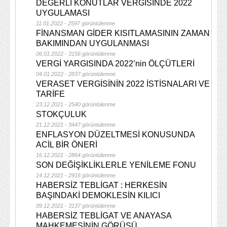
DEĞERLİ KONUTLAR VERGİSİNDE 2022
UYGULAMASI
11.01.2022 - 2597 görüntülenme
FİNANSMAN GİDER KISITLAMASININ ZAMAN
BAKIMINDAN UYGULANMASI
06.01.2022 - 3156 görüntülenme
VERGİ YARGISINDA 2022’nin ÖLÇÜTLERİ
04.01.2022 - 2837 görüntülenme
VERASET VERGİSİNİN 2022 İSTİSNALARI VE
TARİFE
23.12.2021 - 2540 görüntülenme
STOKÇULUK
21.12.2021 - 3447 görüntülenme
ENFLASYON DÜZELTMESİ KONUSUNDA
ACİL BİR ÖNERİ
16.12.2021 - 2864 görüntülenme
SON DEĞİŞİKLİKLERLE YENİLEME FONU
14.12.2021 - 2916 görüntülenme
HABERSİZ TEBLİGAT : HERKESİN
BAŞINDAKİ DEMOKLESİN KILICI
09.12.2021 - 3137 görüntülenme
HABERSİZ TEBLİGAT VE ANAYASA
MAHKEMESİNİN GÖRÜŞÜ