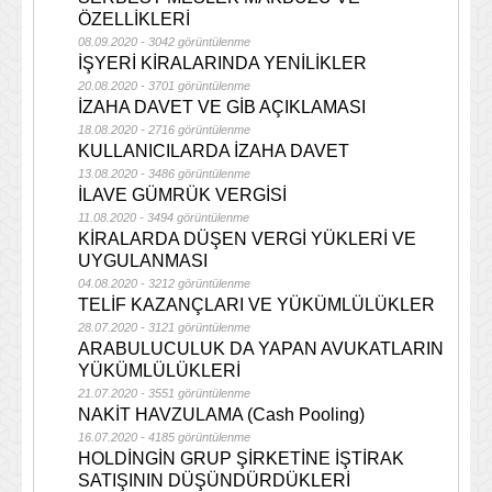
ÖZELLİKLERİ
08.09.2020 - 3042 görüntülenme
İŞYERİ KİRALARINDA YENİLİKLER
20.08.2020 - 3701 görüntülenme
İZAHA DAVET VE GİB AÇIKLAMASI
18.08.2020 - 2716 görüntülenme
KULLANICILARDA İZAHA DAVET
13.08.2020 - 3486 görüntülenme
İLAVE GÜMRÜK VERGİSİ
11.08.2020 - 3494 görüntülenme
KİRALARDA DÜŞEN VERGİ YÜKLERİ VE
UYGULANMASI
04.08.2020 - 3212 görüntülenme
TELİF KAZANÇLARI VE YÜKÜMLÜLÜKLER
28.07.2020 - 3121 görüntülenme
ARABULUCULUK DA YAPAN AVUKATLARIN
YÜKÜMLÜLÜKLERİ
21.07.2020 - 3551 görüntülenme
NAKİT HAVZULAMA (Cash Pooling)
16.07.2020 - 4185 görüntülenme
HOLDİNGİN GRUP ŞİRKETİNE İŞTİRAK
SATIŞININ DÜŞÜNDÜRDÜKLERİ