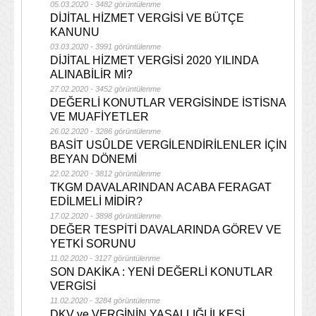
05.03.2020 - 3482 görüntülenme
DİJİTAL HİZMET VERGİSİ VE BÜTÇE
KANUNU
03.03.2020 - 3991 görüntülenme
DİJİTAL HİZMET VERGİSİ 2020 YILINDA
ALINABİLİR Mİ?
27.02.2020 - 3452 görüntülenme
DEĞERLİ KONUTLAR VERGİSİNDE İSTİSNA
VE MUAFİYETLER
26.02.2020 - 3286 görüntülenme
BASİT USÛLDE VERGİLENDİRİLENLER İÇİN
BEYAN DÖNEMİ
22.02.2020 - 3812 görüntülenme
TKGM DAVALARINDAN ACABA FERAGAT
EDİLMELİ MİDİR?
17.02.2020 - 3898 görüntülenme
DEĞER TESPİTİ DAVALARINDA GÖREV VE
YETKİ SORUNU
11.02.2020 - 3127 görüntülenme
SON DAKİKA : YENİ DEĞERLİ KONUTLAR
VERGİSİ
11.02.2020 - 3284 görüntülenme
DKV ve VERGİNİN YASALLIĞI İLKESİ