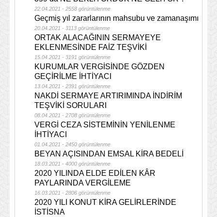
22.04.2021 - 2558 görüntülenme
Geçmiş yıl zararlarının mahsubu ve zamanaşımı
20.04.2021 - 3113 görüntülenme
ORTAK ALACAĞININ SERMAYEYE
EKLENMESİNDE FAİZ TEŞVİKİ
15.04.2021 - 3191 görüntülenme
KURUMLAR VERGİSİNDE GÖZDEN
GEÇİRİLME İHTİYACI
13.04.2021 - 2391 görüntülenme
NAKDİ SERMAYE ARTIRIMINDA İNDİRİM
TEŞVİKİ SORULARI
08.04.2021 - 2708 görüntülenme
VERGİ CEZA SİSTEMİNİN YENİLENME
İHTİYACI
01.04.2021 - 2450 görüntülenme
BEYAN AÇISINDAN EMSAL KİRA BEDELİ
18.03.2021 - 4000 görüntülenme
2020 YILINDA ELDE EDİLEN KÂR
PAYLARINDA VERGİLEME
16.03.2021 - 2806 görüntülenme
2020 YILI KONUT KİRA GELİRLERİNDE
İSTİSNA