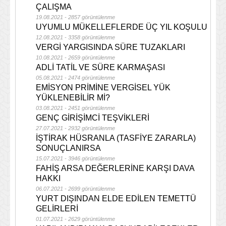
ÇALIŞMA
19.08.2021 - 2857 görüntülenme
UYUMLU MÜKELLEFLERDE ÜÇ YIL KOŞULU
12.08.2021 - 3358 görüntülenme
VERGİ YARGISINDA SÜRE TUZAKLARI
10.08.2021 - 2659 görüntülenme
ADLİ TATİL VE SÜRE KARMAŞASI
05.08.2021 - 2474 görüntülenme
EMİSYON PRİMİNE VERGİSEL YÜK
YÜKLENEBİLİR Mİ?
03.08.2021 - 2451 görüntülenme
GENÇ GİRİŞİMCİ TEŞVİKLERİ
27.07.2021 - 2932 görüntülenme
İŞTİRAK HÜSRANLA (TASFİYE ZARARLA)
SONUÇLANIRSA
15.07.2021 - 3946 görüntülenme
FAHİŞ ARSA DEĞERLERİNE KARŞI DAVA
HAKKI
06.07.2021 - 2699 görüntülenme
YURT DIŞINDAN ELDE EDİLEN TEMETTÜ
GELİRLERİ
01.07.2021 - 2629 görüntülenme