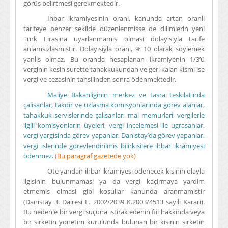
görüs belirtmesi gerekmektedir.
Ihbar ikramiyesinin orani, kanunda artan oranli
tarifeye benzer sekilde düzenlenmisse de dilimlerin yeni
Türk Lirasina uyarlanmamis olmasi dolayisiyla tarife
anlamsizlasmistir. Dolayisiyla orani, % 10 olarak söylemek
yanlis olmaz. Bu oranda hesaplanan ikramiyenin 1/3’ü
verginin kesin surette tahakkukundan ve geri kalan kismi ise
vergi ve cezasinin tahsilinden sonra ödenmektedir.
Maliye Bakanliginin merkez ve tasra teskilatinda
çalisanlar, takdir ve uzlasma komisyonlarinda görev alanlar,
tahakkuk servislerinde çalisanlar, mal memurlari, vergilerle
ilgili komisyonlarin üyeleri, vergi incelemesi ile ugrasanlar,
vergi yargisinda görev yapanlar, Danistay’da görev yapanlar,
vergi islerinde görevlendirilmis bilirkisilere ihbar ikramiyesi
ödenmez.
(Bu paragraf gazetede yok)
Öte yandan ihbar ikramiyesi ödenecek kisinin olayla
ilgisinin bulunmamasi ya da vergi kaçirmaya yardim
etmemis olmasi gibi kosullar kanunda aranmamistir
(Danistay 3. Dairesi E. 2002/2039 K.2003/4513 sayili Karari).
Bu nedenle bir vergi suçuna istirak edenin fiil hakkinda veya
bir sirketin yönetim kurulunda bulunan bir kisinin sirketin