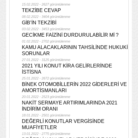
15.02.2022 - 2627 görüntülenme
TEKZİBE CEVAP
08.02.2022 - 3404 görüntülenme
GİB’İN TEKZİBİ
03.02.2022 - 3453 görüntülenme
GECİKME FAİZİNİ DURDURULABİLİR Mİ ?
01.02.2022 - 2702 görüntülenme
KAMU ALACAKLARININ TAHSİLİNDE HUKUKİ
SORUNLAR
27.01.2022 - 3125 görüntülenme
2021 YILI KONUT KİRA GELİRLERİNDE
İSTİSNA
25.01.2022 - 2672 görüntülenme
BİNEK OTOMOBİLLERİN 2022 GİDERLERİ VE
AMORTİSMANLARI
20.01.2022 - 2523 görüntülenme
NAKİT SERMAYE ARTIRIMLARINDA 2021
İNDİRİM ORANI
18.01.2022 - 2501 görüntülenme
DEĞERLİ KONUTLAR VERGİSİNDE
MUAFİYETLER
13.01.2022 - 2775 görüntülenme