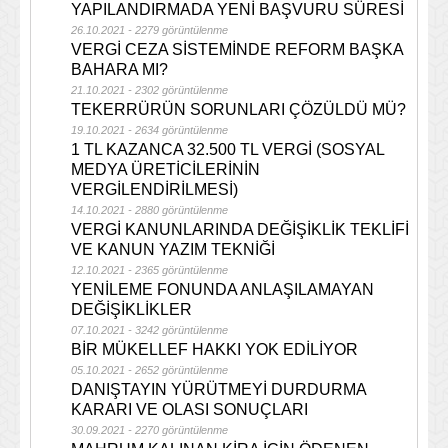
YAPILANDIRMADA YENİ BAŞVURU SÜRESİ
26.10.2021 - 2279 görüntülenme
VERGİ CEZA SİSTEMİNDE REFORM BAŞKA
BAHARA MI?
21.10.2021 - 2302 görüntülenme
TEKERRÜRÜN SORUNLARI ÇÖZÜLDÜ MÜ?
19.10.2021 - 2634 görüntülenme
1 TL KAZANCA 32.500 TL VERGİ (SOSYAL
MEDYA ÜRETİCİLERİNİN
VERGİLENDİRİLMESİ)
14.10.2021 - 2880 görüntülenme
VERGİ KANUNLARINDA DEĞİŞİKLİK TEKLİFİ
VE KANUN YAZIM TEKNİĞİ
12.10.2021 - 2365 görüntülenme
YENİLEME FONUNDA ANLAŞILAMAYAN
DEĞİŞİKLİKLER
07.10.2021 - 3242 görüntülenme
BİR MÜKELLEF HAKKI YOK EDİLİYOR
05.10.2021 - 2652 görüntülenme
DANIŞTAYIN YÜRÜTMEYİ DURDURMA
KARARI VE OLASI SONUÇLARI
30.09.2021 - 2270 görüntülenme