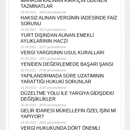
MAHRUM KALINAN KİRA İÇİN ÖDENEN
TAZMİNATLAR
28.09.2021 - 3069 görüntülenme
HAKSIZ ALINAN VERGİNİN İADESİNDE FAİZ
SORUNU
23.09.2021 - 3513 görüntülenme
YURT DIŞINDAN ALINAN EMEKLİ
AYLIKLARININ HACZİ
21.09.2021 - 3157 görüntülenme
VERGİ YARGISININ USUL KURALLARI
07.09.2021 - 2921 görüntülenme
YENİDEN DEĞERLEMEDE BAŞARI ŞANSI
02.09.2021 - 2796 görüntülenme
YAPILANDIRMADA SÜRE UZATIMININ
YARATTIĞI HUKUKİ SORUNLAR
31.08.2021 - 3335 görüntülenme
DÜZELTME YOLU İLE YARGIYA GİDİŞDEKİ
DEĞİŞİKLİKLER
26.08.2021 - 3076 görüntülenme
GELİR İDARESİ MÜKELLEFİN ÖZEL İŞİNİ Mİ
YAPIYOR?
24.08.2021 - 2841 görüntülenme
VERGİ HUKUKUNDA DÖRT ÖNEMLİ