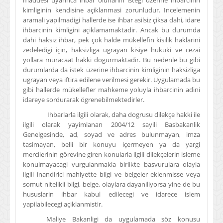
maddesi uyarinca ihbar olunanin istegi üzerine ihbarcinin
kimliginin kendisine açiklanmasi zorunludur. Incelemenin
aramali yapilmadigi hallerde ise ihbar asilsiz çiksa dahi, idare
ihbarcinin kimligini açiklamamaktadir. Ancak bu durumda
dahi haksiz ihbar, pek çok halde mükellefin kisilik haklarini
zedeledigi için, haksizliga ugrayan kisiye hukuki ve cezai
yollara müracaat hakki dogurmaktadir. Bu nedenle bu gibi
durumlarda da istek üzerine ihbarcinin kimliginin haksizliga
ugrayan veya iftira edilene verilmesi gerekir. Uygulamada bu
gibi hallerde mükellefler mahkeme yoluyla ihbarcinin adini
idareye sordurarak ögrenebilmektedirler.
Ihbarlarla ilgili olarak, daha dogrusu dilekçe hakki ile
ilgili olarak yayimlanan 2004/12 sayili Basbakanlik
Genelgesinde, ad, soyad ve adres bulunmayan, imza
tasimayan, belli bir konuyu içermeyen ya da yargi
mercilerinin görevine giren konularla ilgili dilekçelerin isleme
konulmayacagi vurgulanmakla birlikte basvurulara olayla
ilgili inandirici mahiyette bilgi ve belgeler eklenmisse veya
somut nitelikli bilgi, belge, olaylara dayaniliyorsa yine de bu
hususlarin ihbar kabul edilecegi ve idarece islem
yapilabilecegi açiklanmistir.
Maliye Bakanligi da uygulamada söz konusu