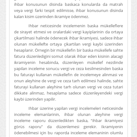
ihbar konusunun disinda baskaca konularda da matrah
veya vergi farki tespit edilmisse, ihbar konusunun disinda
kalan kisim üzerinden ikramiye ödenmez.
Ihbar neticesinde incelemenin baska mükelleflere
de sirayet etmesi ve oralardaki vergi kayiplarinin da ortaya
çikartilmasi halinde ödenecek ihbar ikramiyesi, sadece ihbar
olunan mükellefte ortaya çikartilan vergi kaybi üzerinden
hesaplanir. Örnegin bir mükellefin bir baska mükellefe sahte
fatura düzenledigini somut olarak ihbar eden kisinin alacagi
ikramiyenin hesabinda, düzenleyen mükellef nezdinde
yapilan inceleme sonucu vergi ve ceza kesilmesinden baska
bu faturayi kullanan mükellefin de incelemeye alinmasi ve
onun aleyhine de vergi ve ceza tarh edilmesi halinde, sahte
faturayi kullanan aleyhine tarh olunan vergi ve ceza tutari
dikkate alinmaz, hesaplama sadece düzenleyendeki vergi
kaybi üzerinden yapilir.
Ihbar üzerine yapilan vergi incelemeleri neticesinde
inceleme elemanlarinin, ihbar olunan aleyhine vergi
inceleme raporu düzenledikten baska, “ihbar ikramiyesi
görüs raporu” da düzenlemesi gerekir. Ikramiyenin
ödenebilmesi için bu raporda inceleme elemaninin olumlu