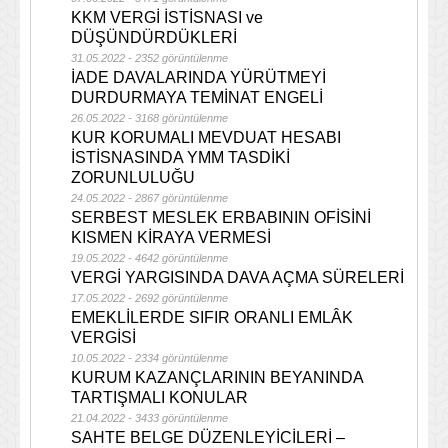
KKM VERGİ İSTİSNASI ve
DÜŞÜNDÜRDÜKLERİ
31.05.2022 - 2352 görüntülenme
İADE DAVALARINDA YÜRÜTMEYİ
DURDURMAYA TEMİNAT ENGELİ
26.05.2022 - 3168 görüntülenme
KUR KORUMALI MEVDUAT HESABI
İSTİSNASINDA YMM TASDİKİ
ZORUNLULUĞU
24.05.2022 - 2867 görüntülenme
SERBEST MESLEK ERBABININ OFİSİNİ
KISMEN KİRAYA VERMESİ
19.05.2022 - 4642 görüntülenme
VERGİ YARGISINDA DAVA AÇMA SÜRELERİ
17.05.2022 - 2692 görüntülenme
EMEKLİLERDE SIFIR ORANLI EMLÂK
VERGİSİ
10.05.2022 - 2334 görüntülenme
KURUM KAZANÇLARININ BEYANINDA
TARTIŞMALI KONULAR
21.04.2022 - 3433 görüntülenme
SAHTE BELGE DÜZENLEYİCİLERİ –