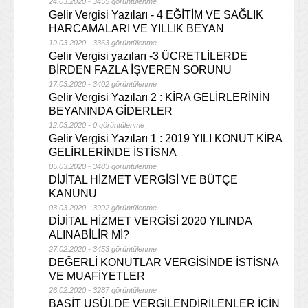
24.03.2020 - 3455 görüntülenme
Gelir Vergisi Yazıları - 4 EĞİTİM VE SAĞLIK
HARCAMALARI VE YILLIK BEYAN
19.03.2020 - 3363 görüntülenme
Gelir Vergisi yazıları -3 ÜCRETLİLERDE
BİRDEN FAZLA İŞVEREN SORUNU
17.03.2020 - 3402 görüntülenme
Gelir Vergisi Yazıları 2 : KİRA GELİRLERİNİN
BEYANINDA GİDERLER
12.03.2020 - 0 görüntülenme
Gelir Vergisi Yazıları 1 : 2019 YILI KONUT KİRA
GELİRLERİNDE İSTİSNA
05.03.2020 - 3483 görüntülenme
DİJİTAL HİZMET VERGİSİ VE BÜTÇE
KANUNU
03.03.2020 - 3992 görüntülenme
DİJİTAL HİZMET VERGİSİ 2020 YILINDA
ALINABİLİR Mİ?
27.02.2020 - 3453 görüntülenme
DEĞERLİ KONUTLAR VERGİSİNDE İSTİSNA
VE MUAFİYETLER
26.02.2020 - 3287 görüntülenme
BASİT USÛLDE VERGİLENDİRİLENLER İÇİN