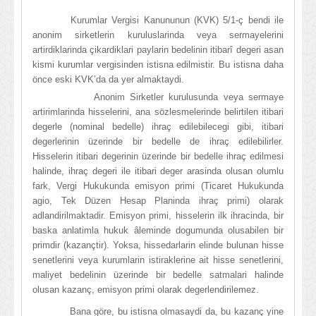
Kurumlar Vergisi Kanununun (KVK) 5/1-ç bendi ile
anonim sirketlerin kuruluslarinda veya sermayelerini
artirdiklarinda çikardiklari paylarin bedelinin itibarî degeri asan
kismi kurumlar vergisinden istisna edilmistir. Bu istisna daha
önce eski KVK’da da yer almaktaydi.
Anonim Sirketler kurulusunda veya sermaye
artirimlarinda hisselerini, ana sözlesmelerinde belirtilen itibari
degerle (nominal bedelle) ihraç edilebilecegi gibi, itibari
degerlerinin üzerinde bir bedelle de ihraç edilebilirler.
Hisselerin itibari degerinin üzerinde bir bedelle ihraç edilmesi
halinde, ihraç degeri ile itibari deger arasinda olusan olumlu
fark, Vergi Hukukunda emisyon primi (Ticaret Hukukunda
agio, Tek Düzen Hesap Planinda ihraç primi) olarak
adlandirilmaktadir. Emisyon primi, hisselerin ilk ihracinda, bir
baska anlatimla hukuk âleminde dogumunda olusabilen bir
primdir (kazançtir). Yoksa, hissedarlarin elinde bulunan hisse
senetlerini veya kurumlarin istiraklerine ait hisse senetlerini,
maliyet bedelinin üzerinde bir bedelle satmalari halinde
olusan kazanç, emisyon primi olarak degerlendirilemez.
Bana göre, bu istisna olmasaydi da, bu kazanç yine