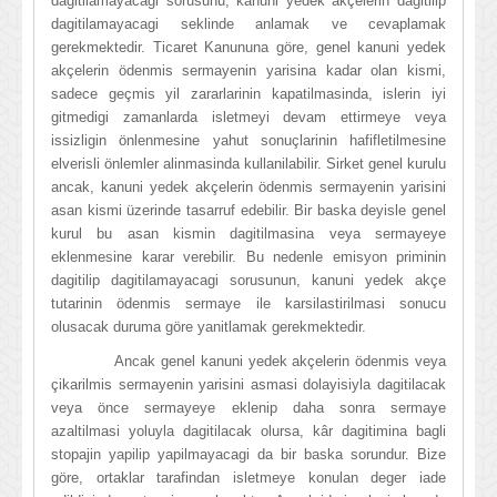
dagitilamayacagi sorusunu, kanuni yedek akçelerin dagitilip
dagitilamayacagi seklinde anlamak ve cevaplamak
gerekmektedir. Ticaret Kanununa göre, genel kanuni yedek
akçelerin ödenmis sermayenin yarisina kadar olan kismi,
sadece geçmis yil zararlarinin kapatilmasinda, islerin iyi
gitmedigi zamanlarda isletmeyi devam ettirmeye veya
issizligin önlenmesine yahut sonuçlarinin hafifletilmesine
elverisli önlemler alinmasinda kullanilabilir. Sirket genel kurulu
ancak, kanuni yedek akçelerin ödenmis sermayenin yarisini
asan kismi üzerinde tasarruf edebilir. Bir baska deyisle genel
kurul bu asan kismin dagitilmasina veya sermayeye
eklenmesine karar verebilir. Bu nedenle emisyon priminin
dagitilip dagitilamayacagi sorusunun, kanuni yedek akçe
tutarinin ödenmis sermaye ile karsilastirilmasi sonucu
olusacak duruma göre yanitlamak gerekmektedir.
Ancak genel kanuni yedek akçelerin ödenmis veya
çikarilmis sermayenin yarisini asmasi dolayisiyla dagitilacak
veya önce sermayeye eklenip daha sonra sermaye
azaltilmasi yoluyla dagitilacak olursa, kâr dagitimina bagli
stopajin yapilip yapilmayacagi da bir baska sorundur. Bize
göre, ortaklar tarafindan isletmeye konulan deger iade