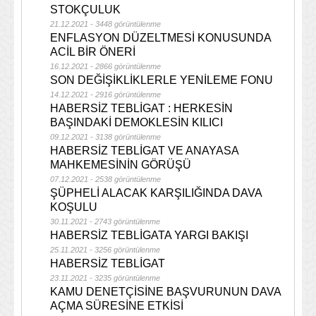
STOKÇULUK
21.12.2021 - 3448 görüntülenme
ENFLASYON DÜZELTMESİ KONUSUNDA
ACİL BİR ÖNERİ
16.12.2021 - 2866 görüntülenme
SON DEĞİŞİKLİKLERLE YENİLEME FONU
14.12.2021 - 2916 görüntülenme
HABERSİZ TEBLİGAT : HERKESİN
BAŞINDAKİ DEMOKLESİN KILICI
09.12.2021 - 3138 görüntülenme
HABERSİZ TEBLİGAT VE ANAYASA
MAHKEMESİNİN GÖRÜŞÜ
07.12.2021 - 2538 görüntülenme
ŞÜPHELİ ALACAK KARŞILIĞINDA DAVA
KOŞULU
30.11.2021 - 2743 görüntülenme
HABERSİZ TEBLİGATA YARGI BAKIŞI
25.11.2021 - 3256 görüntülenme
HABERSİZ TEBLİGAT
23.11.2021 - 3235 görüntülenme
KAMU DENETÇİSİNE BAŞVURUNUN DAVA
AÇMA SÜRESİNE ETKİSİ