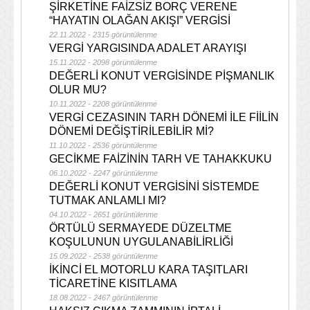
ŞİRKETİNE FAİZSİZ BORÇ VERENE
“HAYATIN OLAĞAN AKIŞI” VERGİSİ
22.11.2022 - 2315 görüntülenme
VERGİ YARGISINDA ADALET ARAYIŞI
15.11.2022 - 2098 görüntülenme
DEĞERLİ KONUT VERGİSİNDE PİŞMANLIK
OLUR MU?
10.11.2022 - 2208 görüntülenme
VERGİ CEZASININ TARH DÖNEMİ İLE FİİLİN
DÖNEMİ DEĞİŞTİRİLEBİLİR Mİ?
11.10.2022 - 2536 görüntülenme
GECİKME FAİZİNİN TARH VE TAHAKKUKU
06.10.2022 - 2247 görüntülenme
DEĞERLİ KONUT VERGİSİNİ SİSTEMDE
TUTMAK ANLAMLI MI?
04.10.2022 - 2651 görüntülenme
ÖRTÜLÜ SERMAYEDE DÜZELTME
KOŞULUNUN UYGULANABİLİRLİĞİ
15.09.2022 - 2538 görüntülenme
İKİNCİ EL MOTORLU KARA TAŞITLARI
TİCARETİNE KISITLAMA
18.08.2022 - 2467 görüntülenme