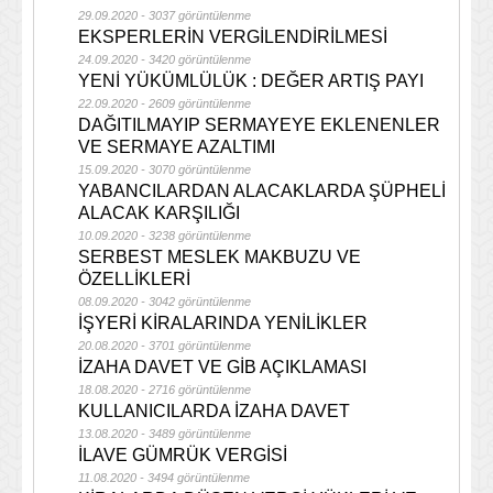
29.09.2020 - 3037 görüntülenme
EKSPERLERİN VERGİLENDİRİLMESİ
24.09.2020 - 3420 görüntülenme
YENİ YÜKÜMLÜLÜK : DEĞER ARTIŞ PAYI
22.09.2020 - 2609 görüntülenme
DAĞITILMAYIP SERMAYEYE EKLENENLER
VE SERMAYE AZALTIMI
15.09.2020 - 3070 görüntülenme
YABANCILARDAN ALACAKLARDA ŞÜPHELİ
ALACAK KARŞILIĞI
10.09.2020 - 3238 görüntülenme
SERBEST MESLEK MAKBUZU VE
ÖZELLİKLERİ
08.09.2020 - 3042 görüntülenme
İŞYERİ KİRALARINDA YENİLİKLER
20.08.2020 - 3701 görüntülenme
İZAHA DAVET VE GİB AÇIKLAMASI
18.08.2020 - 2716 görüntülenme
KULLANICILARDA İZAHA DAVET
13.08.2020 - 3489 görüntülenme
İLAVE GÜMRÜK VERGİSİ
11.08.2020 - 3494 görüntülenme