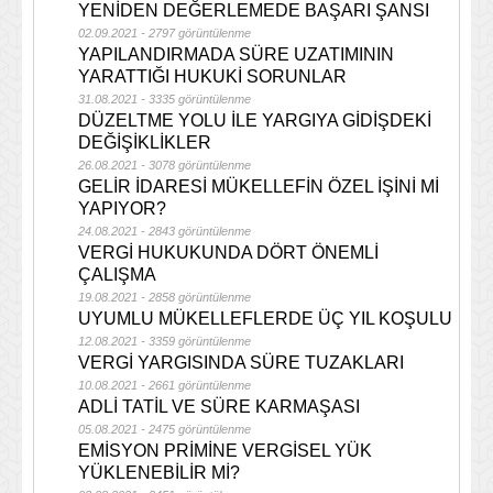
YENİDEN DEĞERLEMEDE BAŞARI ŞANSI
02.09.2021 - 2797 görüntülenme
YAPILANDIRMADA SÜRE UZATIMININ
YARATTIĞI HUKUKİ SORUNLAR
31.08.2021 - 3335 görüntülenme
DÜZELTME YOLU İLE YARGIYA GİDİŞDEKİ
DEĞİŞİKLİKLER
26.08.2021 - 3078 görüntülenme
GELİR İDARESİ MÜKELLEFİN ÖZEL İŞİNİ Mİ
YAPIYOR?
24.08.2021 - 2843 görüntülenme
VERGİ HUKUKUNDA DÖRT ÖNEMLİ
ÇALIŞMA
19.08.2021 - 2858 görüntülenme
UYUMLU MÜKELLEFLERDE ÜÇ YIL KOŞULU
12.08.2021 - 3359 görüntülenme
VERGİ YARGISINDA SÜRE TUZAKLARI
10.08.2021 - 2661 görüntülenme
ADLİ TATİL VE SÜRE KARMAŞASI
05.08.2021 - 2475 görüntülenme
EMİSYON PRİMİNE VERGİSEL YÜK
YÜKLENEBİLİR Mİ?