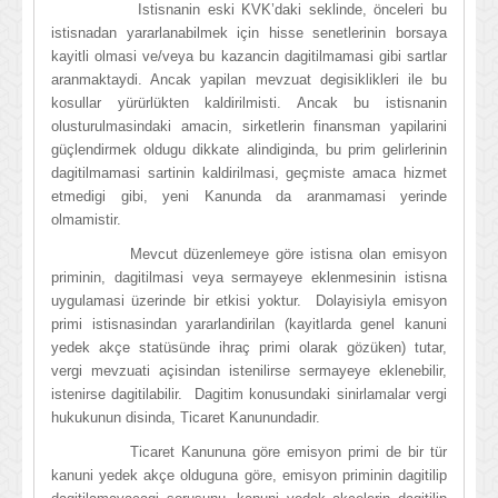
Istisnanin eski KVK’daki seklinde, önceleri bu
istisnadan yararlanabilmek için hisse senetlerinin borsaya
kayitli olmasi ve/veya bu kazancin dagitilmamasi gibi sartlar
aranmaktaydi. Ancak yapilan mevzuat degisiklikleri ile bu
kosullar yürürlükten kaldirilmisti. Ancak bu istisnanin
olusturulmasindaki amacin, sirketlerin finansman yapilarini
güçlendirmek oldugu dikkate alindiginda, bu prim gelirlerinin
dagitilmamasi sartinin kaldirilmasi, geçmiste amaca hizmet
etmedigi gibi, yeni Kanunda da aranmamasi yerinde
olmamistir.
Mevcut düzenlemeye göre istisna olan emisyon
priminin, dagitilmasi veya sermayeye eklenmesinin istisna
uygulamasi üzerinde bir etkisi yoktur. Dolayisiyla emisyon
primi istisnasindan yararlandirilan (kayitlarda genel kanuni
yedek akçe statüsünde ihraç primi olarak gözüken) tutar,
vergi mevzuati açisindan istenilirse sermayeye eklenebilir,
istenirse dagitilabilir. Dagitim konusundaki sinirlamalar vergi
hukukunun disinda, Ticaret Kanunundadir.
Ticaret Kanununa göre emisyon primi de bir tür
kanuni yedek akçe olduguna göre, emisyon priminin dagitilip