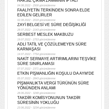
HAKSIZ ÇIKMA ZAMMININ İPTALİ
04.08.2022 - 2500 görüntülenme
FAALİYETİN TERKİNDEN SONRA ELDE
EDİLEN GELİRLER
02.08.2022 - 2018 görüntülenme
ZAYİ BELGESİ VE SÜRE DEĞİŞİKLİĞİ
28.07.2022 - 2143 görüntülenme
SERBEST MESLEK MAKBUZU
19.07.2022 - 2753 görüntülenme
ADLİ TATİL VE ÇÖZÜLEMEYEN SÜRE
KARMAŞASI
14.07.2022 - 7754 görüntülenme
NAKİT SERMAYE ARTIRIMLARINI TEŞVİKE
SÜRE SINIRLAMASI
07.07.2022 - 2371 görüntülenme
ETKİN PİŞMANLIĞIN KOŞULU DA AYM’DE
05.07.2022 - 2843 görüntülenme
PİŞMANLIKTA VERGİ TÜRÜNÜN SÜRE
YÖNÜNDEN ANLAMI
28.06.2022 - 3248 görüntülenme
TAKDİR KOMİSYONUNUN TAKDİR
SÜRESİNİN YOKLUĞU
23.06.2022 - 3234 görüntülenme