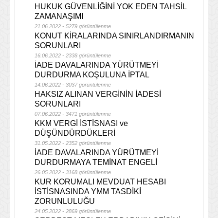
HUKUK GÜVENLİĞİNİ YOK EDEN TAHSİL
ZAMANAŞIMI
21.06.2022 - 5279 görüntülenme
KONUT KİRALARINDA SINIRLANDIRMANIN
SORUNLARI
16.06.2022 - 2338 görüntülenme
İADE DAVALARINDA YÜRÜTMEYİ
DURDURMA KOŞULUNA İPTAL
14.06.2022 - 3037 görüntülenme
HAKSIZ ALINAN VERGİNİN İADESİ
SORUNLARI
07.06.2022 - 3471 görüntülenme
KKM VERGİ İSTİSNASI ve
DÜŞÜNDÜRDÜKLERİ
31.05.2022 - 2352 görüntülenme
İADE DAVALARINDA YÜRÜTMEYİ
DURDURMAYA TEMİNAT ENGELİ
26.05.2022 - 3168 görüntülenme
KUR KORUMALI MEVDUAT HESABI
İSTİSNASINDA YMM TASDİKİ
ZORUNLULUĞU
24.05.2022 - 2869 görüntülenme