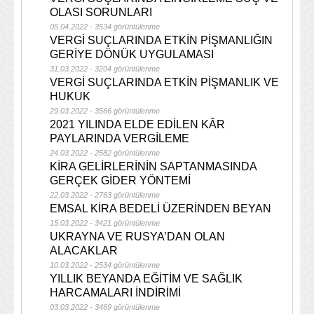
OLASI SORUNLARI
05.04.2022 - 3534 görüntülenme
VERGİ SUÇLARINDA ETKİN PİŞMANLIĞIN
GERİYE DÖNÜK UYGULAMASI
31.03.2022 - 3204 görüntülenme
VERGİ SUÇLARINDA ETKİN PİŞMANLIK VE
HUKUK
29.03.2022 - 3566 görüntülenme
2021 YILINDA ELDE EDİLEN KÂR
PAYLARINDA VERGİLEME
24.03.2022 - 2582 görüntülenme
KİRA GELİRLERİNİN SAPTANMASINDA
GERÇEK GİDER YÖNTEMİ
22.03.2022 - 2763 görüntülenme
EMSAL KİRA BEDELİ ÜZERİNDEN BEYAN
15.03.2022 - 3421 görüntülenme
UKRAYNA VE RUSYA’DAN OLAN
ALACAKLAR
10.03.2022 - 2534 görüntülenme
YILLIK BEYANDA EĞİTİM VE SAĞLIK
HARCAMALARI İNDİRİMİ
03.03.2022 - 3469 görüntülenme