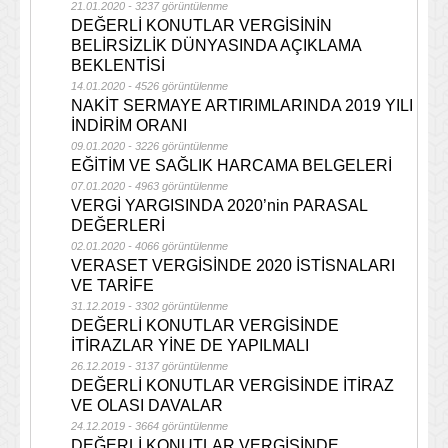
21.01.2020 - 3237 görüntülenme
DEĞERLİ KONUTLAR VERGİSİNİN
BELİRSİZLİK DÜNYASINDA AÇIKLAMA
BEKLENTİSİ
14.01.2020 - 4526 görüntülenme
NAKİT SERMAYE ARTIRIMLARINDA 2019 YILI
İNDİRİM ORANI
09.01.2020 - 3226 görüntülenme
EĞİTİM VE SAĞLIK HARCAMA BELGELERİ
07.01.2020 - 4963 görüntülenme
VERGİ YARGISINDA 2020’nin PARASAL
DEĞERLERİ
02.01.2020 - 4066 görüntülenme
VERASET VERGİSİNDE 2020 İSTİSNALARI
VE TARİFE
31.12.2019 - 3302 görüntülenme
DEĞERLİ KONUTLAR VERGİSİNDE
İTİRAZLAR YİNE DE YAPILMALI
26.12.2019 - 3137 görüntülenme
DEĞERLİ KONUTLAR VERGİSİNDE İTİRAZ
VE OLASI DAVALAR
24.12.2019 - 3664 görüntülenme
DEĞERLİ KONUTLAR VERGİSİNDE