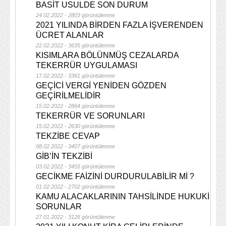
BASİT USULDE SON DURUM
24.02.2022 - 2803 görüntülenme
2021 YILINDA BİRDEN FAZLA İŞVERENDEN
ÜCRET ALANLAR
22.02.2022 - 3635 görüntülenme
KISIMLARA BÖLÜNMÜŞ CEZALARDA
TEKERRÜR UYGULAMASI
17.02.2022 - 3361 görüntülenme
GEÇİCİ VERGİ YENİDEN GÖZDEN
GEÇİRİLMELİDİR
15.02.2022 - 2864 görüntülenme
TEKERRÜR VE SORUNLARI
15.02.2022 - 2630 görüntülenme
TEKZİBE CEVAP
08.02.2022 - 3407 görüntülenme
GİB’İN TEKZİBİ
03.02.2022 - 3455 görüntülenme
GECİKME FAİZİNİ DURDURULABİLİR Mİ ?
01.02.2022 - 2702 görüntülenme
KAMU ALACAKLARININ TAHSİLİNDE HUKUKİ
SORUNLAR
27.01.2022 - 3126 görüntülenme