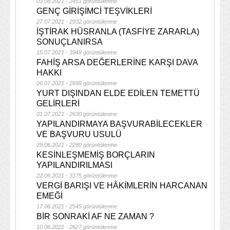
03.08.2021 - 2451 görüntülenme
GENÇ GİRİŞİMCİ TEŞVİKLERİ
27.07.2021 - 2932 görüntülenme
İŞTİRAK HÜSRANLA (TASFİYE ZARARLA)
SONUÇLANIRSA
15.07.2021 - 3949 görüntülenme
FAHİŞ ARSA DEĞERLERİNE KARŞI DAVA
HAKKI
06.07.2021 - 2699 görüntülenme
YURT DIŞINDAN ELDE EDİLEN TEMETTÜ
GELİRLERİ
01.07.2021 - 2630 görüntülenme
YAPILANDIRMAYA BAŞVURABİLECEKLER
VE BAŞVURU USULÜ
29.06.2021 - 2280 görüntülenme
KESİNLEŞMEMİŞ BORÇLARIN
YAPILANDIRILMASI
22.06.2021 - 3175 görüntülenme
VERGİ BARIŞI VE HÂKİMLERİN HARCANAN
EMEĞİ
17.06.2021 - 2545 görüntülenme
BİR SONRAKİ AF NE ZAMAN ?
10.06.2021 - 2627 görüntülenme