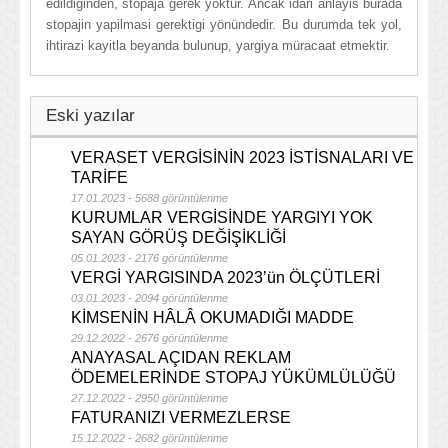
edildiginden, stopaja gerek yoktur. Ancak idari anlayis burada
stopajin yapilmasi gerektigi yönündedir. Bu durumda tek yol,
ihtirazi kayitla beyanda bulunup, yargiya müracaat etmektir.
Eski yazılar
VERASET VERGİSİNİN 2023 İSTİSNALARI VE
TARİFE
17.01.2023 - 5688 görüntülenme
KURUMLAR VERGİSİNDE YARGIYI YOK
SAYAN GÖRÜŞ DEĞİŞİKLİĞİ
05.01.2023 - 2176 görüntülenme
VERGİ YARGISINDA 2023’ün ÖLÇÜTLERİ
03.01.2023 - 2094 görüntülenme
KİMSENİN HÂLÂ OKUMADIĞI MADDE
29.12.2022 - 2676 görüntülenme
ANAYASAL AÇIDAN REKLAM
ÖDEMELERİNDE STOPAJ YÜKÜMLÜLÜĞÜ
27.12.2022 - 2950 görüntülenme
FATURANIZI VERMEZLERSE
15.12.2022 - 2682 görüntülenme