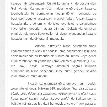
vergiye tabi tutulamazdi. Çünkü kurumlar içinde geçerli olan
Gelir Vergisi Kanununun 38. maddesine göre ticari kazanç;
tesebbüsteki öz sermayenin hesap dönemi sonunda ve
basindaki degerler arasindaki müspet farktir. Ancak kazanç
hesaplanirken, dönem içinde isletmeye isletme sahiplerince
ilave edilen degerler nazara alinmaz. Dolayisiyla emisyon
primi de isletmeye ilave edilen bir deger oldugundan kazanç
hesaplamasinda dikkate alinmayacakti.
Anonim sirketlerin hisse senetlerini itibari
kiymetlerinden yüksek bir bedelle ihraç edebilmeleri için, ana
sözlesmelerinde bu konuda bir hüküm bulunmasi veya genel
kurul tarafindan bu yönde bir karar verilmesi gereklidir (T.T.K.
md. 347). Kayitli sermaye sistemini seçmis bulunan
sirketlerin de hisse senetlerini ihraç primi içerecek sekilde
ihraç etmeleri mümkündür.
Ticaret Kanunumuza göre, emisyon primi yedek
akçe niteligindedir. Nitekim 519. maddede,
"her yil safi karin
yüzde besi, ödenmis sermayenin yüzde yirmisine ulasincaya
kadar genel kanuni yedek akçeye ayrilir
" denildikten sonra,
belirtilen sinira ulasilsa dahi bu yedek akçelere, "
yeni paylarin