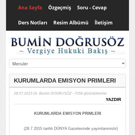
Ana Sayfa
Özgeçmiş
Soru - Cevap
Ders Notları
Resim Albümü
İletişim
KURUMLARDA EMISYON PRIMLERI
28.07.2015
Dr. Bumin DOGRUSÖZ
- 7056 görüntülenme
YAZDIR
KURUMLARDA EMISYON PRIMLERI
(28.7.2015 tarihli DÜNYA Gazetesinde yayimlanmistir)