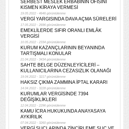
SERBEST MESLEK ERBABININ OFİSİNİ
KISMEN KİRAYA VERMESİ
19.05.2022 - 4646 görüntülenme
VERGİ YARGISINDA DAVA AÇMA SÜRELERİ
17.05.2022 - 2696 görüntülenme
EMEKLİLERDE SIFIR ORANLI EMLÂK
VERGİSİ
10.05.2022 - 2334 görüntülenme
KURUM KAZANÇLARININ BEYANINDA
TARTIŞMALI KONULAR
21.04.2022 - 3434 görüntülenme
SAHTE BELGE DÜZENLEYİCİLERİ –
KULLANICILARINA CEZASIZLIK OLANAĞI
19.04.2022 - 3217 görüntülenme
HAKSIZ ÇIKMA ZAMMINA İPTAL KARARI
14.04.2022 - 3228 görüntülenme
KURUMLAR VERGİSİNDE 7394
DEĞİŞİKLİKLERİ
12.04.2022 - 2296 görüntülenme
KAMU İCRA HUKUKUNDA ANAYASAYA
AYKIRILIK
07.04.2022 - 3260 görüntülenme
VERGİ SUÇLARINDA ZİNCİRLEME SUÇ VE