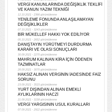
VERGİ KANUNLARINDA DEĞİŞİKLİK TEKLİFİ
VE KANUN YAZIM TEKNİĞİ
12.10.2021 - 2366 görüntülenme
YENİLEME FONUNDA ANLAŞILAMAYAN
DEĞİŞİKLİKLER
07.10.2021 - 3243 görüntülenme
BİR MÜKELLEF HAKKI YOK EDİLİYOR
05.10.2021 - 2652 görüntülenme
DANIŞTAYIN YÜRÜTMEYİ DURDURMA
KARARI VE OLASI SONUÇLARI
30.09.2021 - 2270 görüntülenme
MAHRUM KALINAN KİRA İÇİN ÖDENEN
TAZMİNATLAR
28.09.2021 - 3070 görüntülenme
HAKSIZ ALINAN VERGİNİN İADESİNDE FAİZ
SORUNU
23.09.2021 - 3515 görüntülenme
YURT DIŞINDAN ALINAN EMEKLİ
AYLIKLARININ HACZİ
21.09.2021 - 3158 görüntülenme
VERGİ YARGISININ USUL KURALLARI
07.09.2021 - 2922 görüntülenme