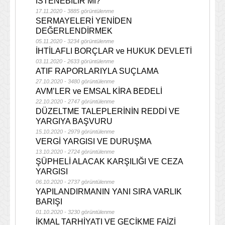
İSTENEBİLİR Mİ?
17.11.2020 - 3885 görüntülenme
SERMAYELERİ YENİDEN
DEĞERLENDİRMEK
05.11.2020 - 3234 görüntülenme
İHTİLAFLI BORÇLAR ve HUKUK DEVLETİ
03.11.2020 - 2633 görüntülenme
ATIF RAPORLARIYLA SUÇLAMA
27.10.2020 - 3480 görüntülenme
AVM’LER ve EMSAL KİRA BEDELİ
22.10.2020 - 2747 görüntülenme
DÜZELTME TALEPLERİNİN REDDİ VE
YARGIYA BAŞVURU
15.10.2020 - 2979 görüntülenme
VERGİ YARGISI VE DURUŞMA
13.10.2020 - 2724 görüntülenme
ŞÜPHELİ ALACAK KARŞILIĞI VE CEZA
YARGISI
06.10.2020 - 2737 görüntülenme
YAPILANDIRMANIN YANI SIRA VARLIK
BARIŞI
01.10.2020 - 3230 görüntülenme
İKMAL TARHİYATI VE GECİKME FAİZİ