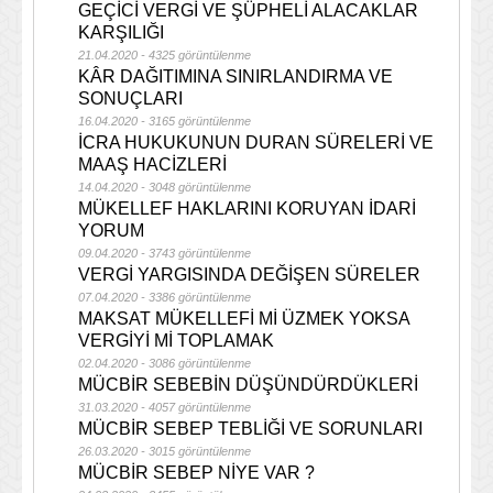
GEÇİCİ VERGİ VE ŞÜPHELİ ALACAKLAR
KARŞILIĞI
21.04.2020 - 4325 görüntülenme
KÂR DAĞITIMINA SINIRLANDIRMA VE
SONUÇLARI
16.04.2020 - 3165 görüntülenme
İCRA HUKUKUNUN DURAN SÜRELERİ VE
MAAŞ HACİZLERİ
14.04.2020 - 3048 görüntülenme
MÜKELLEF HAKLARINI KORUYAN İDARİ
YORUM
09.04.2020 - 3743 görüntülenme
VERGİ YARGISINDA DEĞİŞEN SÜRELER
07.04.2020 - 3386 görüntülenme
MAKSAT MÜKELLEFİ Mİ ÜZMEK YOKSA
VERGİYİ Mİ TOPLAMAK
02.04.2020 - 3086 görüntülenme
MÜCBİR SEBEBİN DÜŞÜNDÜRDÜKLERİ
31.03.2020 - 4057 görüntülenme
MÜCBİR SEBEP TEBLİĞİ VE SORUNLARI
26.03.2020 - 3015 görüntülenme
MÜCBİR SEBEP NİYE VAR ?