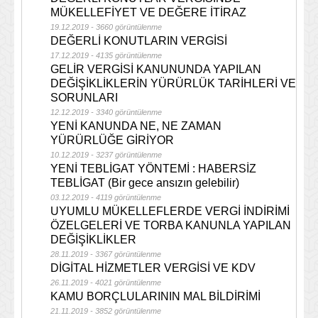
MÜKELLEFİYET VE DEĞERE İTİRAZ
19.12.2019 - 3660 görüntülenme
DEĞERLİ KONUTLARIN VERGİSİ
17.12.2019 - 4135 görüntülenme
GELİR VERGİSİ KANUNUNDA YAPILAN
DEĞİŞİKLİKLERİN YÜRÜRLÜK TARİHLERİ VE
SORUNLARI
12.12.2019 - 3340 görüntülenme
YENİ KANUNDA NE, NE ZAMAN
YÜRÜRLÜĞE GİRİYOR
10.12.2019 - 3237 görüntülenme
YENİ TEBLİGAT YÖNTEMİ : HABERSİZ
TEBLİGAT (Bir gece ansızın gelebilir)
03.12.2019 - 4119 görüntülenme
UYUMLU MÜKELLEFLERDE VERGİ İNDİRİMİ
ÖZELGELERİ VE TORBA KANUNLA YAPILAN
DEĞİŞİKLİKLER
28.11.2019 - 3367 görüntülenme
DİGİTAL HİZMETLER VERGİSİ VE KDV
26.11.2019 - 4021 görüntülenme
KAMU BORÇLULARININ MAL BİLDİRİMİ
21.11.2019 - 3852 görüntülenme