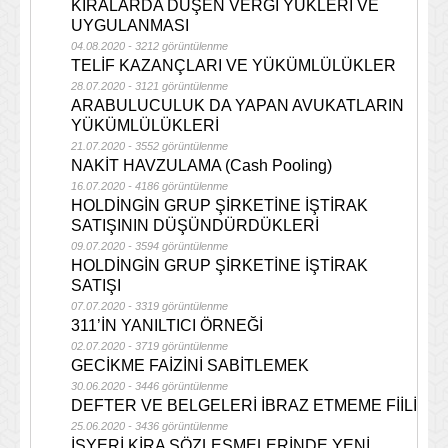
KİRALARDA DÜŞEN VERGİ YÜKLERİ VE
UYGULANMASI
04.08.2020 - 3212 görüntülenme
TELİF KAZANÇLARI VE YÜKÜMLÜLÜKLER
28.07.2020 - 3121 görüntülenme
ARABULUCULUK DA YAPAN AVUKATLARIN
YÜKÜMLÜLÜKLERİ
21.07.2020 - 3552 görüntülenme
NAKİT HAVZULAMA (Cash Pooling)
16.07.2020 - 4186 görüntülenme
HOLDİNGİN GRUP ŞİRKETİNE İŞTİRAK
SATIŞININ DÜŞÜNDÜRDÜKLERİ
09.07.2020 - 3594 görüntülenme
HOLDİNGİN GRUP ŞİRKETİNE İŞTİRAK
SATIŞI
07.07.2020 - 3319 görüntülenme
311’İN YANILTICI ÖRNEĞİ
02.07.2020 - 3719 görüntülenme
GECİKME FAİZİNİ SABİTLEMEK
30.06.2020 - 3446 görüntülenme
DEFTER VE BELGELERİ İBRAZ ETMEME FİİLİ
25.06.2020 - 3436 görüntülenme
İŞYERİ KİRA SÖZLEŞMELERİNDE YENİ