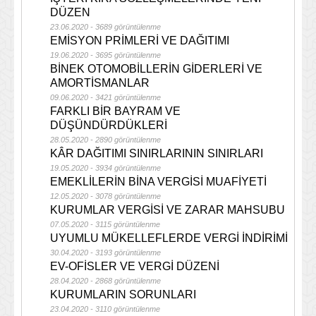
DÜZEN
23.06.2020 - 3689 görüntülenme
EMİSYON PRİMLERİ VE DAĞITIMI
19.06.2020 - 3695 görüntülenme
BİNEK OTOMOBİLLERİN GİDERLERİ VE
AMORTİSMANLAR
09.06.2020 - 3421 görüntülenme
FARKLI BİR BAYRAM VE
DÜŞÜNDÜRDÜKLERİ
28.05.2020 - 2890 görüntülenme
KÂR DAĞITIMI SINIRLARININ SINIRLARI
19.05.2020 - 3934 görüntülenme
EMEKLİLERİN BİNA VERGİSİ MUAFİYETİ
12.05.2020 - 3078 görüntülenme
KURUMLAR VERGİSİ VE ZARAR MAHSUBU
07.05.2020 - 3115 görüntülenme
UYUMLU MÜKELLEFLERDE VERGİ İNDİRİMİ
30.04.2020 - 3193 görüntülenme
EV-OFİSLER VE VERGİ DÜZENİ
28.04.2020 - 2868 görüntülenme
KURUMLARIN SORUNLARI
23.04.2020 - 3110 görüntülenme