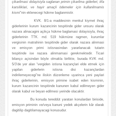
çikarilmasi dolayisiyla saglanan primin çikarilma giderleri, itfa
karsiliklari, ve hayir amaçli ödemeler için kullanilmamis
kismi
"nin eklenecegi hükme baglanmistir.
KVK. 8/1-a maddesinin menkul kiymet ihraç
giderlerinin kurum kazancinin tespitinde gider unsuru olarak
nazara alinacagini açikça hükme baglamasi dolayisiyla, ihraç
giderlerinin TTK. md. 519 hükmüne ragmen, kurumlar
vergisinin matrahinin tespitinde gider olarak nazara alinmasi
ve emisyon primi istisnasindan yararlanacak tutarin
tespitinde ise nazara alinmamasi gerekmektedir. Ticari
bilanço açisindan böyle olmakla birlikte, burada KVK md.
5/3’de yer alan “vergiden istisna kazançlari elde etmek için
yapilan giderlerin istisna disi kazançlardan
indirilemeyecegi”ne iliskin düzenleme uyarinca yeni paylari
ihraç giderlerinin, emisyon primine isabet eden kisminin,
kurum kazancinin tespitinde kanunen kabul edilmeyen gider
olarak kabul ve beyan edilmesi yerinde olacaktir.
Bu konuda tereddüt yaratan konulardan biriside,
emisyon priminin ve/veya kanuni yedek akçelerin kâr olarak
dagitilip dagitilamayacagi konusudur.