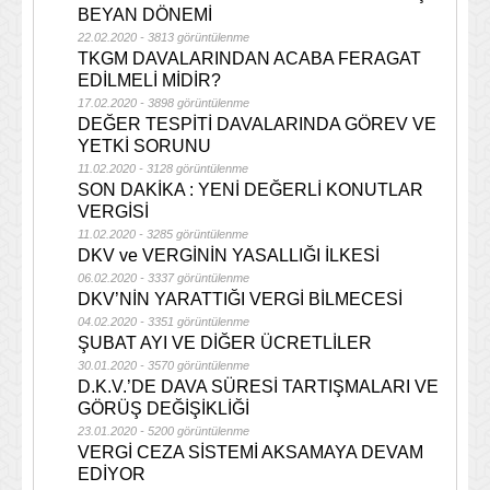
BEYAN DÖNEMİ
22.02.2020 - 3813 görüntülenme
TKGM DAVALARINDAN ACABA FERAGAT
EDİLMELİ MİDİR?
17.02.2020 - 3898 görüntülenme
DEĞER TESPİTİ DAVALARINDA GÖREV VE
YETKİ SORUNU
11.02.2020 - 3128 görüntülenme
SON DAKİKA : YENİ DEĞERLİ KONUTLAR
VERGİSİ
11.02.2020 - 3285 görüntülenme
DKV ve VERGİNİN YASALLIĞI İLKESİ
06.02.2020 - 3337 görüntülenme
DKV’NİN YARATTIĞI VERGİ BİLMECESİ
04.02.2020 - 3351 görüntülenme
ŞUBAT AYI VE DİĞER ÜCRETLİLER
30.01.2020 - 3570 görüntülenme
D.K.V.’DE DAVA SÜRESİ TARTIŞMALARI VE
GÖRÜŞ DEĞİŞİKLİĞİ
23.01.2020 - 5200 görüntülenme
VERGİ CEZA SİSTEMİ AKSAMAYA DEVAM
EDİYOR