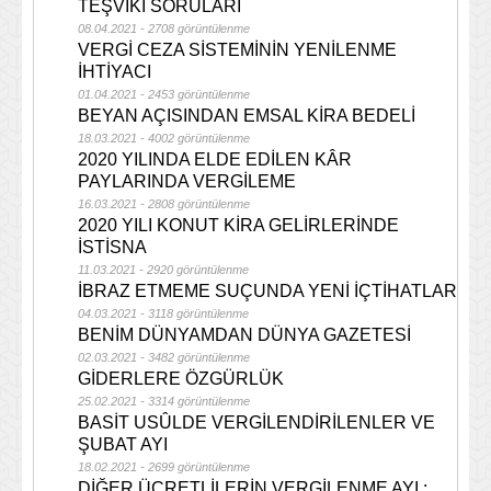
TEŞVİKİ SORULARI
08.04.2021 - 2708 görüntülenme
VERGİ CEZA SİSTEMİNİN YENİLENME
İHTİYACI
01.04.2021 - 2453 görüntülenme
BEYAN AÇISINDAN EMSAL KİRA BEDELİ
18.03.2021 - 4002 görüntülenme
2020 YILINDA ELDE EDİLEN KÂR
PAYLARINDA VERGİLEME
16.03.2021 - 2808 görüntülenme
2020 YILI KONUT KİRA GELİRLERİNDE
İSTİSNA
11.03.2021 - 2920 görüntülenme
İBRAZ ETMEME SUÇUNDA YENİ İÇTİHATLAR
04.03.2021 - 3118 görüntülenme
BENİM DÜNYAMDAN DÜNYA GAZETESİ
02.03.2021 - 3482 görüntülenme
GİDERLERE ÖZGÜRLÜK
25.02.2021 - 3314 görüntülenme
BASİT USÛLDE VERGİLENDİRİLENLER VE
ŞUBAT AYI
18.02.2021 - 2699 görüntülenme
DİĞER ÜCRETLİLERİN VERGİLENME AYI :