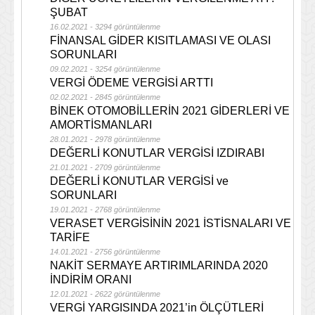
ŞUBAT
16.02.2021 - 3294 görüntülenme
FİNANSAL GİDER KISITLAMASI VE OLASI
SORUNLARI
09.02.2021 - 3254 görüntülenme
VERGİ ÖDEME VERGİSİ ARTTI
02.02.2021 - 2845 görüntülenme
BİNEK OTOMOBİLLERİN 2021 GİDERLERİ VE
AMORTİSMANLARI
28.01.2021 - 2978 görüntülenme
DEĞERLİ KONUTLAR VERGİSİ IZDIRABI
21.01.2021 - 2709 görüntülenme
DEĞERLİ KONUTLAR VERGİSİ ve
SORUNLARI
19.01.2021 - 2768 görüntülenme
VERASET VERGİSİNİN 2021 İSTİSNALARI VE
TARİFE
14.01.2021 - 2756 görüntülenme
NAKİT SERMAYE ARTIRIMLARINDA 2020
İNDİRİM ORANI
12.01.2021 - 2622 görüntülenme
VERGİ YARGISINDA 2021’in ÖLÇÜTLERİ