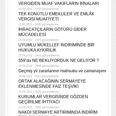
VERGİDEN MUAF VAKIFLARIN BİNALARI
03.06.2021 - 3732 görüntülenme
TEK KONUTLU EMEKLİLER VE EMLÂK
VERGİSİ MUAFİYETİ
11.05.2021 - 3590 görüntülenme
İHRACATÇILARIN GÖTÜRÜ GİDER
MÜCADELESİ
29.04.2021 - 2975 görüntülenme
UYUMLU MÜKELLEF İNDİRİMİNDE BİR
HUKUKA AYKIRILIK
27.04.2021 - 2410 görüntülenme
359’da NE BEKLİYORDUK NE GELİYOR ?
22.04.2021 - 2558 görüntülenme
Geçmiş yıl zararlarının mahsubu ve zamanaşımı
20.04.2021 - 3113 görüntülenme
ORTAK ALACAĞININ SERMAYEYE
EKLENMESİNDE FAİZ TEŞVİKİ
15.04.2021 - 3191 görüntülenme
KURUMLAR VERGİSİNDE GÖZDEN
GEÇİRİLME İHTİYACI
13.04.2021 - 2392 görüntülenme
NAKDİ SERMAYE ARTIRIMINDA İNDİRİM