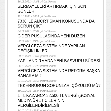
16.11.2021 - 3481 görüntülenme
SERMAYELERİ ARTIRMAK İÇİN SON
GÜNLER
11.11.2021 - 2803 görüntülenme
7338 İLE AMORTİSMAN KONUSUNDA DA
SORUN ÇIKTI
04.11.2021 - 2664 görüntülenme
GİDER PUSULASINDA YENİ DÜZEN
02.11.2021 - 2497 görüntülenme
VERGİ CEZA SİSTEMİNDE YAPILAN
DEĞİŞİKLİKLER
28.10.2021 - 2281 görüntülenme
YAPILANDIRMADA YENİ BAŞVURU SÜRESİ
26.10.2021 - 2279 görüntülenme
VERGİ CEZA SİSTEMİNDE REFORM BAŞKA
BAHARA MI?
21.10.2021 - 2303 görüntülenme
TEKERRÜRÜN SORUNLARI ÇÖZÜLDÜ MÜ?
19.10.2021 - 2634 görüntülenme
1 TL KAZANCA 32.500 TL VERGİ (SOSYAL
MEDYA ÜRETİCİLERİNİN
VERGİLENDİRİLMESİ)
14.10.2021 - 2881 görüntülenme