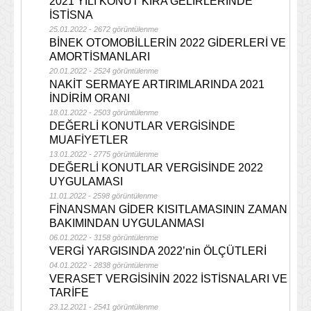
2021 YILI KONUT KİRA GELİRLERİNDE
İSTİSNA
25.01.2022 - 2672 görüntülenme
BİNEK OTOMOBİLLERİN 2022 GİDERLERİ VE
AMORTİSMANLARI
20.01.2022 - 2524 görüntülenme
NAKİT SERMAYE ARTIRIMLARINDA 2021
İNDİRİM ORANI
18.01.2022 - 2503 görüntülenme
DEĞERLİ KONUTLAR VERGİSİNDE
MUAFİYETLER
13.01.2022 - 2775 görüntülenme
DEĞERLİ KONUTLAR VERGİSİNDE 2022
UYGULAMASI
11.01.2022 - 2598 görüntülenme
FİNANSMAN GİDER KISITLAMASININ ZAMAN
BAKIMINDAN UYGULANMASI
06.01.2022 - 3158 görüntülenme
VERGİ YARGISINDA 2022’nin ÖLÇÜTLERİ
04.01.2022 - 2838 görüntülenme
VERASET VERGİSİNİN 2022 İSTİSNALARI VE
TARİFE
23.12.2021 - 2541 görüntülenme