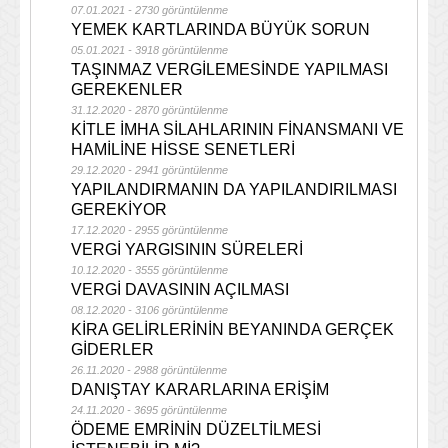
07.01.2021 - 2730 görüntülenme
YEMEK KARTLARINDA BÜYÜK SORUN
05.01.2021 - 3918 görüntülenme
TAŞINMAZ VERGİLEMESİNDE YAPILMASI
GEREKENLER
31.12.2020 - 2870 görüntülenme
KİTLE İMHA SİLAHLARININ FİNANSMANI VE
HAMİLİNE HİSSE SENETLERİ
29.12.2020 - 2941 görüntülenme
YAPILANDIRMANIN DA YAPILANDIRILMASI
GEREKİYOR
17.12.2020 - 2955 görüntülenme
VERGİ YARGISININ SÜRELERİ
10.12.2020 - 3555 görüntülenme
VERGİ DAVASININ AÇILMASI
08.12.2020 - 3106 görüntülenme
KİRA GELİRLERİNİN BEYANINDA GERÇEK
GİDERLER
26.11.2020 - 2988 görüntülenme
DANIŞTAY KARARLARINA ERİŞİM
24.11.2020 - 3695 görüntülenme
ÖDEME EMRİNİN DÜZELTİLMESİ