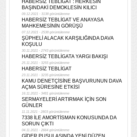
HABERSİZ TEBLİGAT : HERKESİN
BAŞINDAKİ DEMOKLESİN KILICI
09.12.2021 - 3138 görüntülenme
HABERSİZ TEBLİGAT VE ANAYASA
MAHKEMESİNİN GÖRÜŞÜ
07.12.2021 - 2538 görüntülenme
ŞÜPHELİ ALACAK KARŞILIĞINDA DAVA
KOŞULU
30.11.2021 - 2743 görüntülenme
HABERSİZ TEBLİGATA YARGI BAKIŞI
25.11.2021 - 3255 görüntülenme
HABERSİZ TEBLİGAT
23.11.2021 - 3235 görüntülenme
KAMU DENETÇİSİNE BAŞVURUNUN DAVA
AÇMA SÜRESİNE ETKİSİ
16.11.2021 - 3481 görüntülenme
SERMAYELERİ ARTIRMAK İÇİN SON
GÜNLER
11.11.2021 - 2803 görüntülenme
7338 İLE AMORTİSMAN KONUSUNDA DA
SORUN ÇIKTI
04.11.2021 - 2664 görüntülenme
GİDER PUSULASINDA YENİ DÜZEN