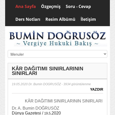
Ana Sayfa
Özgeçmiş
Soru - Cevap
Ders Notları
Resim Albümü
İletişim
KÂR DAĞITIMI SINIRLARININ
SINIRLARI
19.05.2020
Dr. Bumin DOGRUSÖZ
- 3934 görüntülenme
YAZDIR
KÂR DAĞITIMI SINIRLARININ SINIRLARI
Dr. A. Bumin DOĞRUSÖZ
Dünya Gazetesi /
.
.2020
19
5