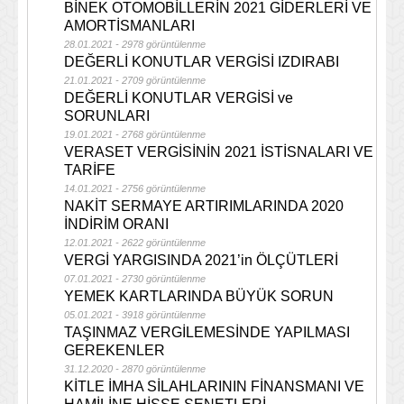
BİNEK OTOMOBİLLERİN 2021 GİDERLERİ VE
AMORTİSMANLARI
28.01.2021 - 2978 görüntülenme
DEĞERLİ KONUTLAR VERGİSİ IZDIRABI
21.01.2021 - 2709 görüntülenme
DEĞERLİ KONUTLAR VERGİSİ ve
SORUNLARI
19.01.2021 - 2768 görüntülenme
VERASET VERGİSİNİN 2021 İSTİSNALARI VE
TARİFE
14.01.2021 - 2756 görüntülenme
NAKİT SERMAYE ARTIRIMLARINDA 2020
İNDİRİM ORANI
12.01.2021 - 2622 görüntülenme
VERGİ YARGISINDA 2021’in ÖLÇÜTLERİ
07.01.2021 - 2730 görüntülenme
YEMEK KARTLARINDA BÜYÜK SORUN
05.01.2021 - 3918 görüntülenme
TAŞINMAZ VERGİLEMESİNDE YAPILMASI
GEREKENLER
31.12.2020 - 2870 görüntülenme
KİTLE İMHA SİLAHLARININ FİNANSMANI VE