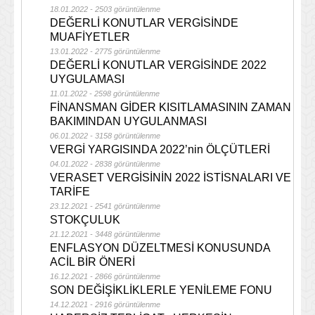
18.01.2022 - 2503 görüntülenme
DEĞERLİ KONUTLAR VERGİSİNDE
MUAFİYETLER
13.01.2022 - 2775 görüntülenme
DEĞERLİ KONUTLAR VERGİSİNDE 2022
UYGULAMASI
11.01.2022 - 2598 görüntülenme
FİNANSMAN GİDER KISITLAMASININ ZAMAN
BAKIMINDAN UYGULANMASI
06.01.2022 - 3158 görüntülenme
VERGİ YARGISINDA 2022’nin ÖLÇÜTLERİ
04.01.2022 - 2838 görüntülenme
VERASET VERGİSİNİN 2022 İSTİSNALARI VE
TARİFE
23.12.2021 - 2541 görüntülenme
STOKÇULUK
21.12.2021 - 3448 görüntülenme
ENFLASYON DÜZELTMESİ KONUSUNDA
ACİL BİR ÖNERİ
16.12.2021 - 2866 görüntülenme
SON DEĞİŞİKLİKLERLE YENİLEME FONU
14.12.2021 - 2916 görüntülenme