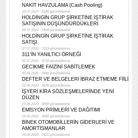
NAKİT HAVZULAMA (Cash Pooling)
16.07.2020 - 4186 görüntülenme
HOLDİNGİN GRUP ŞİRKETİNE İŞTİRAK
SATIŞININ DÜŞÜNDÜRDÜKLERİ
09.07.2020 - 3594 görüntülenme
HOLDİNGİN GRUP ŞİRKETİNE İŞTİRAK
SATIŞI
07.07.2020 - 3319 görüntülenme
311’İN YANILTICI ÖRNEĞİ
02.07.2020 - 3718 görüntülenme
GECİKME FAİZİNİ SABİTLEMEK
30.06.2020 - 3446 görüntülenme
DEFTER VE BELGELERİ İBRAZ ETMEME FİİLİ
25.06.2020 - 3436 görüntülenme
İŞYERİ KİRA SÖZLEŞMELERİNDE YENİ
DÜZEN
23.06.2020 - 3689 görüntülenme
EMİSYON PRİMLERİ VE DAĞITIMI
19.06.2020 - 3695 görüntülenme
BİNEK OTOMOBİLLERİN GİDERLERİ VE
AMORTİSMANLAR
09.06.2020 - 3421 görüntülenme