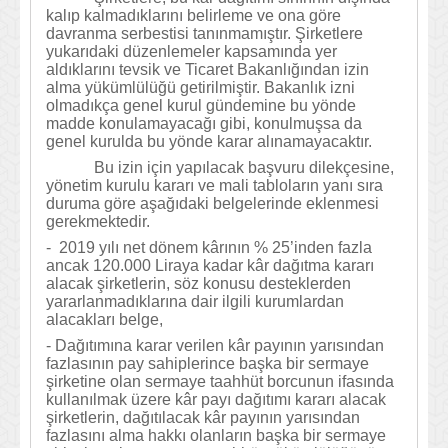
kalıp kalmadıklarını belirleme ve ona göre
davranma serbestisi tanınmamıştır. Şirketlere
yukarıdaki düzenlemeler kapsamında yer
aldıklarını tevsik ve Ticaret Bakanlığından izin
alma yükümlülüğü getirilmiştir. Bakanlık izni
olmadıkça genel kurul gündemine bu yönde
madde konulamayacağı gibi, konulmuşsa da
genel kurulda bu yönde karar alınamayacaktır.
Bu izin için yapılacak başvuru dilekçesine,
yönetim kurulu kararı ve mali tabloların yanı sıra
duruma göre aşağıdaki belgelerinde eklenmesi
gerekmektedir.
- 2019 yılı net dönem kârının % 25’inden fazla
ancak 120.000 Liraya kadar kâr dağıtma kararı
alacak şirketlerin, söz konusu desteklerden
yararlanmadıklarına dair ilgili kurumlardan
alacakları belge,
- D
ağıtımına karar verilen kâr payının yarısından
fazlasının pay sahiplerince başka bir sermaye
şirketine olan sermaye taahhüt borcunun ifasında
kullanılmak üzere kâr payı dağıtımı kararı alacak
şirketlerin, dağıtılacak kâr payının yarısından
fazlasını alma hakkı olanların başka bir sermaye