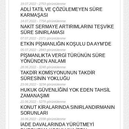
19.07.2022 - 2753 görüntülenme
ADLİ TATİL VE ÇÖZÜLEMEYEN SÜRE
KARMAŞASI
14.07.2022 - 7754 görüntülenme
NAKİT SERMAYE ARTIRIMLARINI TEŞVİKE
SÜRE SINIRLAMASI
07.07.2022 - 2371 görüntülenme
ETKİN PİŞMANLIĞIN KOŞULU DA AYM’DE
05.07.2022 - 2843 görüntülenme
PİŞMANLIKTA VERGİ TÜRÜNÜN SÜRE
YÖNÜNDEN ANLAMI
28.06.2022 - 3248 görüntülenme
TAKDİR KOMİSYONUNUN TAKDİR
SÜRESİNİN YOKLUĞU
23.06.2022 - 3234 görüntülenme
HUKUK GÜVENLİĞİNİ YOK EDEN TAHSİL
ZAMANAŞIMI
21.06.2022 - 5279 görüntülenme
KONUT KİRALARINDA SINIRLANDIRMANIN
SORUNLARI
16.06.2022 - 2338 görüntülenme
İADE DAVALARINDA YÜRÜTMEYİ