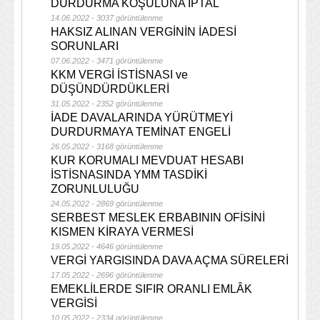
DURDURMA KOŞULUNA İPTAL
14.06.2022 - 3037 görüntülenme
HAKSIZ ALINAN VERGİNİN İADESİ
SORUNLARI
07.06.2022 - 3471 görüntülenme
KKM VERGİ İSTİSNASI ve
DÜŞÜNDÜRDÜKLERİ
31.05.2022 - 2352 görüntülenme
İADE DAVALARINDA YÜRÜTMEYİ
DURDURMAYA TEMİNAT ENGELİ
26.05.2022 - 3168 görüntülenme
KUR KORUMALI MEVDUAT HESABI
İSTİSNASINDA YMM TASDİKİ
ZORUNLULUĞU
24.05.2022 - 2869 görüntülenme
SERBEST MESLEK ERBABININ OFİSİNİ
KISMEN KİRAYA VERMESİ
19.05.2022 - 4646 görüntülenme
VERGİ YARGISINDA DAVA AÇMA SÜRELERİ
17.05.2022 - 2696 görüntülenme
EMEKLİLERDE SIFIR ORANLI EMLÂK
VERGİSİ
10.05.2022 - 2334 görüntülenme