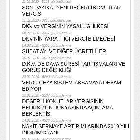
11.02.2020 - 3128 görüntülenme
SON DAKİKA : YENİ DEĞERLİ KONUTLAR
VERGİSİ
11.02.2020 - 3285 görüntülenme
DKV ve VERGİNİN YASALLIĞI İLKESİ
06.02.2020 - 3337 görüntülenme
DKV’NİN YARATTIĞI VERGİ BİLMECESİ
04.02.2020 - 3351 görüntülenme
ŞUBAT AYI VE DİĞER ÜCRETLİLER
30.01.2020 - 3570 görüntülenme
D.K.V.’DE DAVA SÜRESİ TARTIŞMALARI VE
GÖRÜŞ DEĞİŞİKLİĞİ
23.01.2020 - 5200 görüntülenme
VERGİ CEZA SİSTEMİ AKSAMAYA DEVAM
EDİYOR
21.01.2020 - 3237 görüntülenme
DEĞERLİ KONUTLAR VERGİSİNİN
BELİRSİZLİK DÜNYASINDA AÇIKLAMA
BEKLENTİSİ
14.01.2020 - 4526 görüntülenme
NAKİT SERMAYE ARTIRIMLARINDA 2019 YILI
İNDİRİM ORANI
09.01.2020 - 3226 görüntülenme