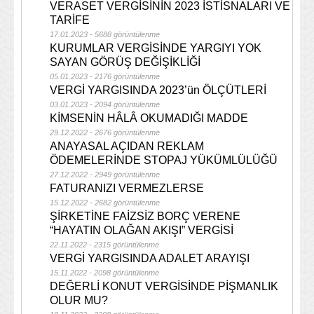
VERASET VERGİSİNİN 2023 İSTİSNALARI VE
TARİFE
17.01.2023 - 5688 görüntülenme
KURUMLAR VERGİSİNDE YARGIYI YOK
SAYAN GÖRÜŞ DEĞİŞİKLİĞİ
05.01.2023 - 2176 görüntülenme
VERGİ YARGISINDA 2023’ün ÖLÇÜTLERİ
03.01.2023 - 2094 görüntülenme
KİMSENİN HÂLÂ OKUMADIĞI MADDE
29.12.2022 - 2676 görüntülenme
ANAYASAL AÇIDAN REKLAM
ÖDEMELERİNDE STOPAJ YÜKÜMLÜLÜĞÜ
27.12.2022 - 2949 görüntülenme
FATURANIZI VERMEZLERSE
15.12.2022 - 2682 görüntülenme
ŞİRKETİNE FAİZSİZ BORÇ VERENE
“HAYATIN OLAĞAN AKIŞI” VERGİSİ
22.11.2022 - 2315 görüntülenme
VERGİ YARGISINDA ADALET ARAYIŞI
15.11.2022 - 2098 görüntülenme
DEĞERLİ KONUT VERGİSİNDE PİŞMANLIK
OLUR MU?