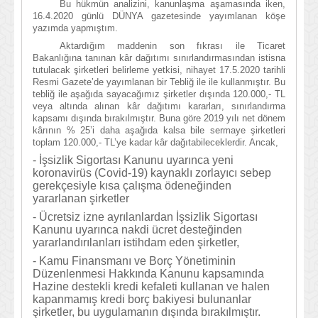
Bu hükmün analizini, kanunlaşma aşamasında iken,
16.4.2020 günlü DÜNYA gazetesinde yayımlanan köşe
yazımda yapmıştım.
Aktardığım maddenin son fıkrası ile Ticaret
Bakanlığına tanınan kâr dağıtımı sınırlandırmasından istisna
tutulacak şirketleri belirleme yetkisi, nihayet 17.5.2020 tarihli
Resmi Gazete’de yayımlanan bir Tebliğ ile ile kullanmıştır. Bu
tebliğ ile aşağıda sayacağımız şirketler dışında 120.000,- TL
veya altında alınan kâr dağıtımı kararları, sınırlandırma
kapsamı dışında bırakılmıştır. Buna göre 2019 yılı net dönem
kârının % 25’i daha aşağıda kalsa bile sermaye şirketleri
toplam 120.000,- TL’ye kadar kâr dağıtabileceklerdir. Ancak,
- İşsizlik Sigortası Kanunu uyarınca yeni
koronavirüs (Covid-19) kaynaklı zorlayıcı sebep
gerekçesiyle kısa çalışma ödeneğinden
yararlanan şirketler
- Ücretsiz izne ayrılanlardan İşsizlik Sigortası
Kanunu uyarınca nakdi ücret desteğinden
yararlandırılanları istihdam eden şirketler,
- Kamu Finansmanı ve Borç Yönetiminin
Düzenlenmesi Hakkında Kanunu kapsamında
Hazine destekli kredi kefaleti kullanan ve halen
kapanmamış kredi borç bakiyesi bulunanlar
şirketler, bu uygulamanın dışında bırakılmıştır.