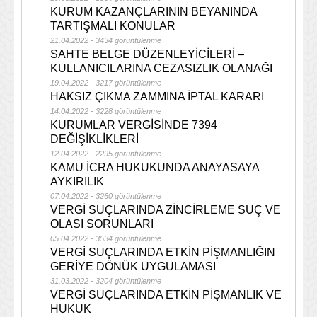
KURUM KAZANÇLARININ BEYANINDA
TARTIŞMALI KONULAR
21.04.2022 - 3434 görüntülenme
SAHTE BELGE DÜZENLEYİCİLERİ –
KULLANICILARINA CEZASIZLIK OLANAĞI
19.04.2022 - 3217 görüntülenme
HAKSIZ ÇIKMA ZAMMINA İPTAL KARARI
14.04.2022 - 3228 görüntülenme
KURUMLAR VERGİSİNDE 7394
DEĞİŞİKLİKLERİ
12.04.2022 - 2295 görüntülenme
KAMU İCRA HUKUKUNDA ANAYASAYA
AYKIRILIK
07.04.2022 - 3260 görüntülenme
VERGİ SUÇLARINDA ZİNCİRLEME SUÇ VE
OLASI SORUNLARI
05.04.2022 - 3534 görüntülenme
VERGİ SUÇLARINDA ETKİN PİŞMANLIĞIN
GERİYE DÖNÜK UYGULAMASI
31.03.2022 - 3204 görüntülenme
VERGİ SUÇLARINDA ETKİN PİŞMANLIK VE
HUKUK