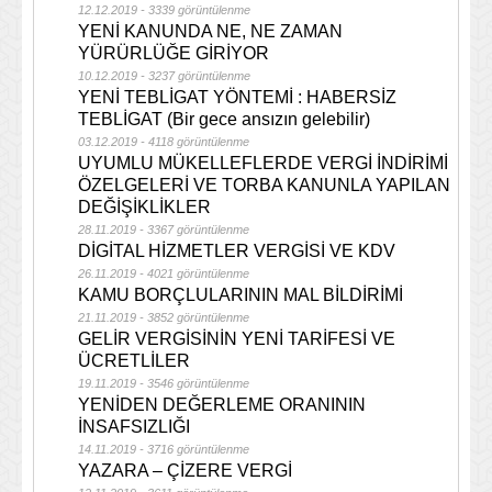
12.12.2019 - 3339 görüntülenme
YENİ KANUNDA NE, NE ZAMAN
YÜRÜRLÜĞE GİRİYOR
10.12.2019 - 3237 görüntülenme
YENİ TEBLİGAT YÖNTEMİ : HABERSİZ
TEBLİGAT (Bir gece ansızın gelebilir)
03.12.2019 - 4118 görüntülenme
UYUMLU MÜKELLEFLERDE VERGİ İNDİRİMİ
ÖZELGELERİ VE TORBA KANUNLA YAPILAN
DEĞİŞİKLİKLER
28.11.2019 - 3367 görüntülenme
DİGİTAL HİZMETLER VERGİSİ VE KDV
26.11.2019 - 4021 görüntülenme
KAMU BORÇLULARININ MAL BİLDİRİMİ
21.11.2019 - 3852 görüntülenme
GELİR VERGİSİNİN YENİ TARİFESİ VE
ÜCRETLİLER
19.11.2019 - 3546 görüntülenme
YENİDEN DEĞERLEME ORANININ
İNSAFSIZLIĞI
14.11.2019 - 3716 görüntülenme
YAZARA – ÇİZERE VERGİ