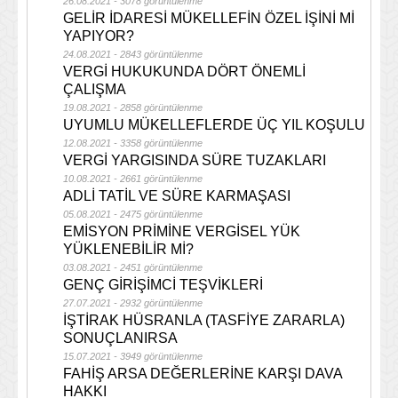
26.08.2021 - 3078 görüntülenme
GELİR İDARESİ MÜKELLEFİN ÖZEL İŞİNİ Mİ
YAPIYOR?
24.08.2021 - 2843 görüntülenme
VERGİ HUKUKUNDA DÖRT ÖNEMLİ
ÇALIŞMA
19.08.2021 - 2858 görüntülenme
UYUMLU MÜKELLEFLERDE ÜÇ YIL KOŞULU
12.08.2021 - 3358 görüntülenme
VERGİ YARGISINDA SÜRE TUZAKLARI
10.08.2021 - 2661 görüntülenme
ADLİ TATİL VE SÜRE KARMAŞASI
05.08.2021 - 2475 görüntülenme
EMİSYON PRİMİNE VERGİSEL YÜK
YÜKLENEBİLİR Mİ?
03.08.2021 - 2451 görüntülenme
GENÇ GİRİŞİMCİ TEŞVİKLERİ
27.07.2021 - 2932 görüntülenme
İŞTİRAK HÜSRANLA (TASFİYE ZARARLA)
SONUÇLANIRSA
15.07.2021 - 3949 görüntülenme
FAHİŞ ARSA DEĞERLERİNE KARŞI DAVA
HAKKI