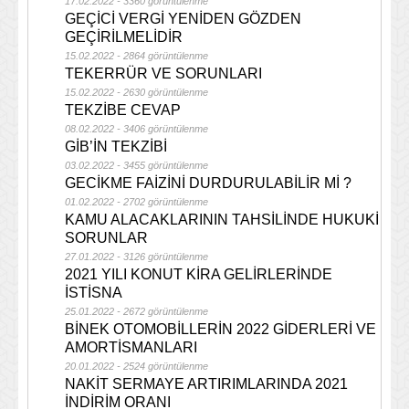
17.02.2022 - 3360 görüntülenme
GEÇİCİ VERGİ YENİDEN GÖZDEN
GEÇİRİLMELİDİR
15.02.2022 - 2864 görüntülenme
TEKERRÜR VE SORUNLARI
15.02.2022 - 2630 görüntülenme
TEKZİBE CEVAP
08.02.2022 - 3406 görüntülenme
GİB’İN TEKZİBİ
03.02.2022 - 3455 görüntülenme
GECİKME FAİZİNİ DURDURULABİLİR Mİ ?
01.02.2022 - 2702 görüntülenme
KAMU ALACAKLARININ TAHSİLİNDE HUKUKİ
SORUNLAR
27.01.2022 - 3126 görüntülenme
2021 YILI KONUT KİRA GELİRLERİNDE
İSTİSNA
25.01.2022 - 2672 görüntülenme
BİNEK OTOMOBİLLERİN 2022 GİDERLERİ VE
AMORTİSMANLARI
20.01.2022 - 2524 görüntülenme
NAKİT SERMAYE ARTIRIMLARINDA 2021
İNDİRİM ORANI