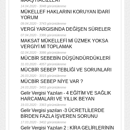
MAAŞ HACİZLERİ
14.04.2020 - 3048 görüntülenme
MÜKELLEF HAKLARINI KORUYAN İDARİ
YORUM
09.04.2020 - 3743 görüntülenme
VERGİ YARGISINDA DEĞİŞEN SÜRELER
07.04.2020 - 3386 görüntülenme
MAKSAT MÜKELLEFİ Mİ ÜZMEK YOKSA
VERGİYİ Mİ TOPLAMAK
02.04.2020 - 3086 görüntülenme
MÜCBİR SEBEBİN DÜŞÜNDÜRDÜKLERİ
31.03.2020 - 4057 görüntülenme
MÜCBİR SEBEP TEBLİĞİ VE SORUNLARI
26.03.2020 - 3015 görüntülenme
MÜCBİR SEBEP NİYE VAR ?
24.03.2020 - 3455 görüntülenme
Gelir Vergisi Yazıları - 4 EĞİTİM VE SAĞLIK
HARCAMALARI VE YILLIK BEYAN
19.03.2020 - 3363 görüntülenme
Gelir Vergisi yazıları -3 ÜCRETLİLERDE
BİRDEN FAZLA İŞVEREN SORUNU
17.03.2020 - 3402 görüntülenme
Gelir Vergisi Yazıları 2 : KİRA GELİRLERİNİN