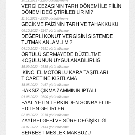
10.11.2022 - 2208 görüntülenme
VERGİ CEZASININ TARH DÖNEMİ İLE FİİLİN
DÖNEMİ DEĞİŞTİRİLEBİLİR Mİ?
11.10.2022 - 2536 görüntülenme
GECİKME FAİZİNİN TARH VE TAHAKKUKU
06.10.2022 - 2247 görüntülenme
DEĞERLİ KONUT VERGİSİNİ SİSTEMDE
TUTMAK ANLAMLI MI?
04.10.2022 - 2651 görüntülenme
ÖRTÜLÜ SERMAYEDE DÜZELTME
KOŞULUNUN UYGULANABİLİRLİĞİ
15.09.2022 - 2538 görüntülenme
İKİNCİ EL MOTORLU KARA TAŞITLARI
TİCARETİNE KISITLAMA
18.08.2022 - 2467 görüntülenme
HAKSIZ ÇIKMA ZAMMININ İPTALİ
04.08.2022 - 2500 görüntülenme
FAALİYETİN TERKİNDEN SONRA ELDE
EDİLEN GELİRLER
02.08.2022 - 2018 görüntülenme
ZAYİ BELGESİ VE SÜRE DEĞİŞİKLİĞİ
28.07.2022 - 2143 görüntülenme
SERBEST MESLEK MAKBUZU