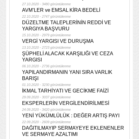
27.10.2020 - 3480 görüntülenme
AVM’LER ve EMSAL KİRA BEDELİ
22.10.2020 - 2747 görüntülenme
DÜZELTME TALEPLERİNİN REDDİ VE
YARGIYA BAŞVURU
15.10.2020 - 2979 görüntülenme
VERGİ YARGISI VE DURUŞMA
13.10.2020 - 2723 görüntülenme
ŞÜPHELİ ALACAK KARŞILIĞI VE CEZA
YARGISI
06.10.2020 - 2736 görüntülenme
YAPILANDIRMANIN YANI SIRA VARLIK
BARIŞI
01.10.2020 - 3230 görüntülenme
İKMAL TARHİYATI VE GECİKME FAİZİ
29.09.2020 - 3037 görüntülenme
EKSPERLERİN VERGİLENDİRİLMESİ
24.09.2020 - 3420 görüntülenme
YENİ YÜKÜMLÜLÜK : DEĞER ARTIŞ PAYI
22.09.2020 - 2609 görüntülenme
DAĞITILMAYIP SERMAYEYE EKLENENLER
VE SERMAYE AZALTIMI