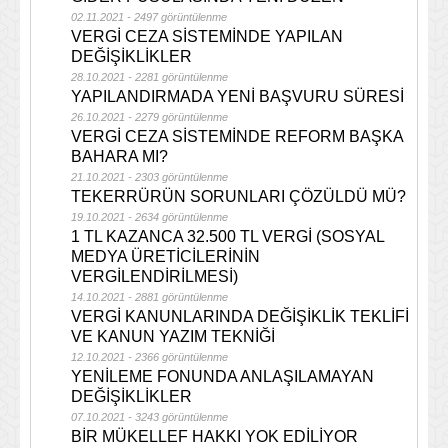
02.11.2021 - 2497 görüntülenme
VERGİ CEZA SİSTEMİNDE YAPILAN
DEĞİŞİKLİKLER
28.10.2021 - 2281 görüntülenme
YAPILANDIRMADA YENİ BAŞVURU SÜRESİ
26.10.2021 - 2279 görüntülenme
VERGİ CEZA SİSTEMİNDE REFORM BAŞKA
BAHARA MI?
21.10.2021 - 2303 görüntülenme
TEKERRÜRÜN SORUNLARI ÇÖZÜLDÜ MÜ?
19.10.2021 - 2634 görüntülenme
1 TL KAZANCA 32.500 TL VERGİ (SOSYAL
MEDYA ÜRETİCİLERİNİN
VERGİLENDİRİLMESİ)
14.10.2021 - 2881 görüntülenme
VERGİ KANUNLARINDA DEĞİŞİKLİK TEKLİFİ
VE KANUN YAZIM TEKNİĞİ
12.10.2021 - 2366 görüntülenme
YENİLEME FONUNDA ANLAŞILAMAYAN
DEĞİŞİKLİKLER
07.10.2021 - 3243 görüntülenme
BİR MÜKELLEF HAKKI YOK EDİLİYOR