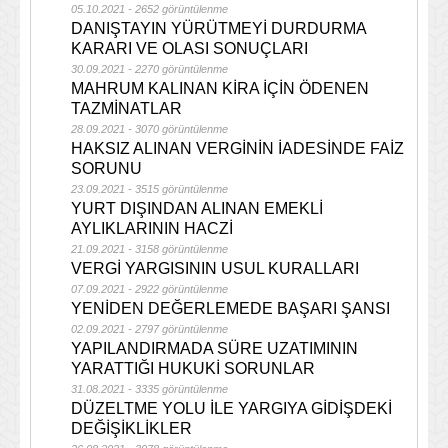
05.10.2021 - 2652 görüntülenme
DANIŞTAYIN YÜRÜTMEYİ DURDURMA
KARARI VE OLASI SONUÇLARI
30.09.2021 - 2270 görüntülenme
MAHRUM KALINAN KİRA İÇİN ÖDENEN
TAZMİNATLAR
28.09.2021 - 3070 görüntülenme
HAKSIZ ALINAN VERGİNİN İADESİNDE FAİZ
SORUNU
23.09.2021 - 3515 görüntülenme
YURT DIŞINDAN ALINAN EMEKLİ
AYLIKLARININ HACZİ
21.09.2021 - 3158 görüntülenme
VERGİ YARGISININ USUL KURALLARI
07.09.2021 - 2922 görüntülenme
YENİDEN DEĞERLEMEDE BAŞARI ŞANSI
02.09.2021 - 2797 görüntülenme
YAPILANDIRMADA SÜRE UZATIMININ
YARATTIĞI HUKUKİ SORUNLAR
31.08.2021 - 3335 görüntülenme
DÜZELTME YOLU İLE YARGIYA GİDİŞDEKİ
DEĞİŞİKLİKLER