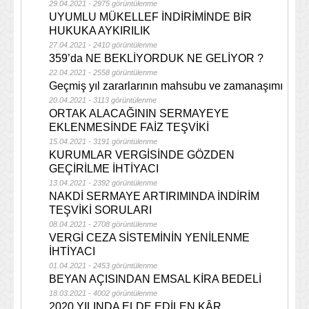
29.04.2021 - 2975 görüntülenme
UYUMLU MÜKELLEF İNDİRİMİNDE BİR
HUKUKA AYKIRILIK
27.04.2021 - 2410 görüntülenme
359’da NE BEKLİYORDUK NE GELİYOR ?
22.04.2021 - 2558 görüntülenme
Geçmiş yıl zararlarının mahsubu ve zamanaşımı
20.04.2021 - 3113 görüntülenme
ORTAK ALACAĞININ SERMAYEYE
EKLENMESİNDE FAİZ TEŞVİKİ
15.04.2021 - 3191 görüntülenme
KURUMLAR VERGİSİNDE GÖZDEN
GEÇİRİLME İHTİYACI
13.04.2021 - 2392 görüntülenme
NAKDİ SERMAYE ARTIRIMINDA İNDİRİM
TEŞVİKİ SORULARI
08.04.2021 - 2708 görüntülenme
VERGİ CEZA SİSTEMİNİN YENİLENME
İHTİYACI
01.04.2021 - 2453 görüntülenme
BEYAN AÇISINDAN EMSAL KİRA BEDELİ
18.03.2021 - 4002 görüntülenme
2020 YILINDA ELDE EDİLEN KÂR