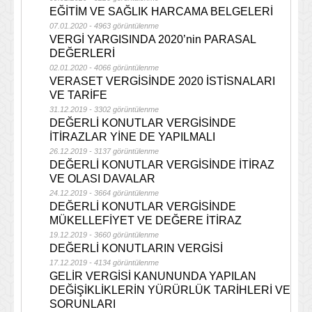
EĞİTİM VE SAĞLIK HARCAMA BELGELERİ
07.01.2020 - 4963 görüntülenme
VERGİ YARGISINDA 2020’nin PARASAL
DEĞERLERİ
02.01.2020 - 4066 görüntülenme
VERASET VERGİSİNDE 2020 İSTİSNALARI
VE TARİFE
31.12.2019 - 3302 görüntülenme
DEĞERLİ KONUTLAR VERGİSİNDE
İTİRAZLAR YİNE DE YAPILMALI
26.12.2019 - 3137 görüntülenme
DEĞERLİ KONUTLAR VERGİSİNDE İTİRAZ
VE OLASI DAVALAR
24.12.2019 - 3664 görüntülenme
DEĞERLİ KONUTLAR VERGİSİNDE
MÜKELLEFİYET VE DEĞERE İTİRAZ
19.12.2019 - 3660 görüntülenme
DEĞERLİ KONUTLARIN VERGİSİ
17.12.2019 - 4134 görüntülenme
GELİR VERGİSİ KANUNUNDA YAPILAN
DEĞİŞİKLİKLERİN YÜRÜRLÜK TARİHLERİ VE
SORUNLARI