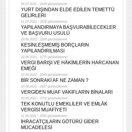
06.07.2021 - 2699 görüntülenme
YURT DIŞINDAN ELDE EDİLEN TEMETTÜ
GELİRLERİ
01.07.2021 - 2630 görüntülenme
YAPILANDIRMAYA BAŞVURABİLECEKLER
VE BAŞVURU USULÜ
29.06.2021 - 2280 görüntülenme
KESİNLEŞMEMİŞ BORÇLARIN
YAPILANDIRILMASI
22.06.2021 - 3175 görüntülenme
VERGİ BARIŞI VE HÂKİMLERİN HARCANAN
EMEĞİ
17.06.2021 - 2545 görüntülenme
BİR SONRAKİ AF NE ZAMAN ?
10.06.2021 - 2627 görüntülenme
VERGİDEN MUAF VAKIFLARIN BİNALARI
03.06.2021 - 3732 görüntülenme
TEK KONUTLU EMEKLİLER VE EMLÂK
VERGİSİ MUAFİYETİ
11.05.2021 - 3590 görüntülenme
İHRACATÇILARIN GÖTÜRÜ GİDER
MÜCADELESİ