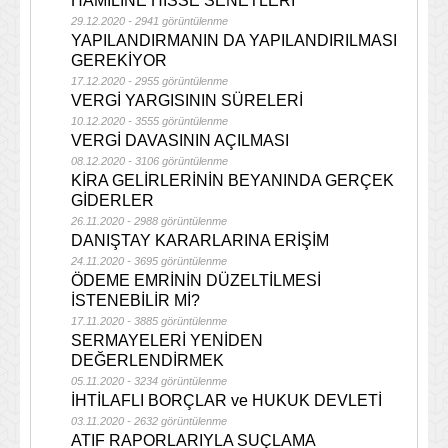
HAMİLİNE HİSSE SENETLERİ
29.12.2020 - 2941 görüntülenme
YAPILANDIRMANIN DA YAPILANDIRILMASI
GEREKİYOR
17.12.2020 - 2955 görüntülenme
VERGİ YARGISININ SÜRELERİ
10.12.2020 - 3555 görüntülenme
VERGİ DAVASININ AÇILMASI
08.12.2020 - 3106 görüntülenme
KİRA GELİRLERİNİN BEYANINDA GERÇEK
GİDERLER
26.11.2020 - 2988 görüntülenme
DANIŞTAY KARARLARINA ERİŞİM
24.11.2020 - 3695 görüntülenme
ÖDEME EMRİNİN DÜZELTİLMESİ
İSTENEBİLİR Mİ?
17.11.2020 - 3885 görüntülenme
SERMAYELERİ YENİDEN
DEĞERLENDİRMEK
05.11.2020 - 3234 görüntülenme
İHTİLAFLI BORÇLAR ve HUKUK DEVLETİ
03.11.2020 - 2632 görüntülenme
ATIF RAPORLARIYLA SUÇLAMA