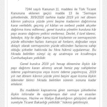
7244 sayılı Kanunun 11. maddesi ile Türk Ticaret
Kanununa eklenen geçici madde 13 ile “
Sermaye
şirketlerinde,
30/9/2020
tarihine kadar 2019 yılı net dönem
kârının yalnızca yüzde yirmi beşine kadarının dağıtımına
karar verilebilir, geçmiş yıl kârları ve serbest yedek akçeler
dağıtıma konu edilemez, genel kurulca yönetim kuruluna kâr
payı avansı dağıtımı yetkisi verilemez. Devlet, il özel idaresi,
belediye, köy ile diğer kamu tüzel kişilerinin ve sermayesinin
yüzde ellisinden fazlası kamuya ait fonların, doğrudan veya
dolaylı olarak sermayesinin yüzde ellisinden fazlasına sahip
olduğu şirketler hakkında bu fıkra hükmü uygulanmaz. Bu
fıkrada belirtilen süreyi üç ay uzatmaya ve kısaltmaya
Cumhurbaşkanı yetkilidir.
Genel kurulca 2019 yılı hesap dönemine ilişkin kâr
payı dağıtımı kararı alınmış ancak henüz pay sahiplerine
ödeme yapılmamışsa veya kısmi ödeme yapılmışsa, 2019
yılı net dönem kârının yüzde yirmi beşini aşan kısma ilişkin
ödemeler birinci fıkrada belirtilen sürenin sonuna kadar
ertelenir.
Bu maddenin kapsamına giren sermaye şirketlerine
ilişkin istisnalar ile uygulamaya dair usul ve esasları
belirlemeye, Hazine ve Maliye Bakanlığının görüşünü almak
suretiyle Ticaret Bakanlığı yetkilidir
.
” hükmü getirilmiştir.