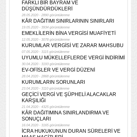
FARKLI BİR BAYRAM VE
DÜŞÜNDÜRDÜKLERİ
28.05.2020 - 2890 görüntülenme
KÂR DAĞITIMI SINIRLARININ SINIRLARI
19.05.2020 - 3934 görüntülenme
EMEKLİLERİN BİNA VERGİSİ MUAFİYETİ
12.05.2020 - 3078 görüntülenme
KURUMLAR VERGİSİ VE ZARAR MAHSUBU
07.05.2020 - 3115 görüntülenme
UYUMLU MÜKELLEFLERDE VERGİ İNDİRİMİ
30.04.2020 - 3193 görüntülenme
EV-OFİSLER VE VERGİ DÜZENİ
28.04.2020 - 2868 görüntülenme
KURUMLARIN SORUNLARI
23.04.2020 - 3110 görüntülenme
GEÇİCİ VERGİ VE ŞÜPHELİ ALACAKLAR
KARŞILIĞI
21.04.2020 - 4325 görüntülenme
KÂR DAĞITIMINA SINIRLANDIRMA VE
SONUÇLARI
16.04.2020 - 3165 görüntülenme
İCRA HUKUKUNUN DURAN SÜRELERİ VE