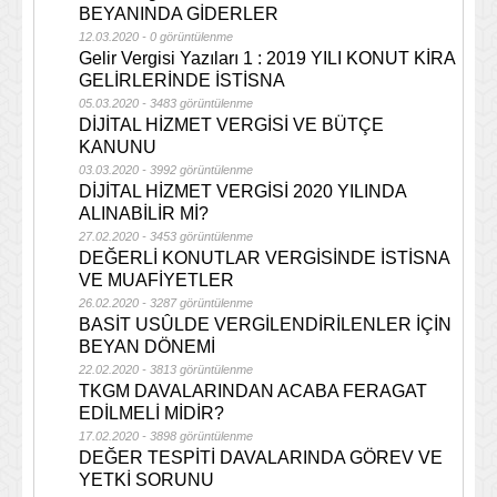
BEYANINDA GİDERLER
12.03.2020 - 0 görüntülenme
Gelir Vergisi Yazıları 1 : 2019 YILI KONUT KİRA
GELİRLERİNDE İSTİSNA
05.03.2020 - 3483 görüntülenme
DİJİTAL HİZMET VERGİSİ VE BÜTÇE
KANUNU
03.03.2020 - 3992 görüntülenme
DİJİTAL HİZMET VERGİSİ 2020 YILINDA
ALINABİLİR Mİ?
27.02.2020 - 3453 görüntülenme
DEĞERLİ KONUTLAR VERGİSİNDE İSTİSNA
VE MUAFİYETLER
26.02.2020 - 3287 görüntülenme
BASİT USÛLDE VERGİLENDİRİLENLER İÇİN
BEYAN DÖNEMİ
22.02.2020 - 3813 görüntülenme
TKGM DAVALARINDAN ACABA FERAGAT
EDİLMELİ MİDİR?
17.02.2020 - 3898 görüntülenme
DEĞER TESPİTİ DAVALARINDA GÖREV VE
YETKİ SORUNU