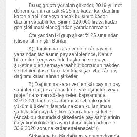
Bu üç grupta yer alan şirketler,
2019 yılı net
dönem kârının ancak % 25’ine kadar kâr dağıtımı
kararı alabilirler veya ancak bu sınıra kadar
dağıtım yapabilirler. Sınırın 120.000 liraya kadar
genişletilmesi olanağından yararlanamazlar.
Öte yandan iki grup şirket % 25 sınırından
istisna kılınmıştır. Bunlar;
A) Dağıtımına karar verilen kâr payının
yarısından fazlasının pay sahiplerince, Kanun
hükümleri çerçevesinde başka bir sermaye
şirketine olan sermaye taahhüt borcunun nakden
ve defaten ifasında kullanılması şartıyla, kâr payı
dağıtımı kararı alınan şirketler,
B) Dağıtımına karar verilen kâr payının pay
sahiplerince, imzalanan kredi sözleşmeleri veya
proje finansman sözleşmeleri kapsamında
30.9.2020 tarihine kadar muaccel hale gelen
yükümlülüklerin ifasında nakden kullanılması
şartıyla kâr payı dağıtımı kararı alınan şirketler
(Ancak bu durumdaki şirketlerde pay sahiplerinin
ifa yükümlülüklerini aşan tutara ilişkin ödemeler
30.9.2020 sonuna kadar ertelenecektir)
Şirketlere, bu kâr dağıtımı sınırının dışında