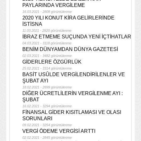
PAYLARINDA VERGİLEME
16.03.2021 - 2808 görüntülenme
2020 YILI KONUT KİRA GELİRLERİNDE
İSTİSNA
11.03.2021 - 2920 görüntülenme
İBRAZ ETMEME SUÇUNDA YENİ İÇTİHATLAR
04.03.2021 - 3118 görüntülenme
BENİM DÜNYAMDAN DÜNYA GAZETESİ
02.03.2021 - 3482 görüntülenme
GİDERLERE ÖZGÜRLÜK
25.02.2021 - 3314 görüntülenme
BASİT USÛLDE VERGİLENDİRİLENLER VE
ŞUBAT AYI
18.02.2021 - 2699 görüntülenme
DİĞER ÜCRETLİLERİN VERGİLENME AYI :
ŞUBAT
16.02.2021 - 3294 görüntülenme
FİNANSAL GİDER KISITLAMASI VE OLASI
SORUNLARI
09.02.2021 - 3254 görüntülenme
VERGİ ÖDEME VERGİSİ ARTTI
02.02.2021 - 2845 görüntülenme