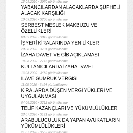
15.09.2020 - 3070 görüntülenme
YABANCILARDAN ALACAKLARDA ŞÜPHELİ
ALACAK KARŞILIĞI
10.09.2020 - 3238 görüntülenme
SERBEST MESLEK MAKBUZU VE
ÖZELLİKLERİ
08.09.2020 - 3042 görüntülenme
İŞYERİ KİRALARINDA YENİLİKLER
20.08.2020 - 3701 görüntülenme
İZAHA DAVET VE GİB AÇIKLAMASI
18.08.2020 - 2716 görüntülenme
KULLANICILARDA İZAHA DAVET
13.08.2020 - 3489 görüntülenme
İLAVE GÜMRÜK VERGİSİ
11.08.2020 - 3494 görüntülenme
KİRALARDA DÜŞEN VERGİ YÜKLERİ VE
UYGULANMASI
04.08.2020 - 3212 görüntülenme
TELİF KAZANÇLARI VE YÜKÜMLÜLÜKLER
28.07.2020 - 3121 görüntülenme
ARABULUCULUK DA YAPAN AVUKATLARIN
YÜKÜMLÜLÜKLERİ
21.07.2020 - 3552 görüntülenme