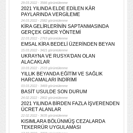
29.03.2022 - 3566 görüntülenme
2021 YILINDA ELDE EDİLEN KÂR
PAYLARINDA VERGİLEME
24.03.2022 - 2582 görüntülenme
KİRA GELİRLERİNİN SAPTANMASINDA
GERÇEK GİDER YÖNTEMİ
22.03.2022 - 2763 görüntülenme
EMSAL KİRA BEDELİ ÜZERİNDEN BEYAN
15.03.2022 - 3421 görüntülenme
UKRAYNA VE RUSYA’DAN OLAN
ALACAKLAR
10.03.2022 - 2533 görüntülenme
YILLIK BEYANDA EĞİTİM VE SAĞLIK
HARCAMALARI İNDİRİMİ
03.03.2022 - 3469 görüntülenme
BASİT USULDE SON DURUM
24.02.2022 - 2802 görüntülenme
2021 YILINDA BİRDEN FAZLA İŞVERENDEN
ÜCRET ALANLAR
22.02.2022 - 3635 görüntülenme
KISIMLARA BÖLÜNMÜŞ CEZALARDA
TEKERRÜR UYGULAMASI