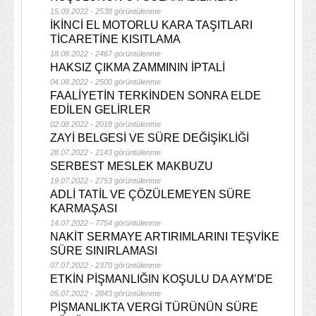
15.09.2022 - 2538 görüntülenme
İKİNCİ EL MOTORLU KARA TAŞITLARI
TİCARETİNE KISITLAMA
18.08.2022 - 2467 görüntülenme
HAKSIZ ÇIKMA ZAMMININ İPTALİ
04.08.2022 - 2500 görüntülenme
FAALİYETİN TERKİNDEN SONRA ELDE
EDİLEN GELİRLER
02.08.2022 - 2018 görüntülenme
ZAYİ BELGESİ VE SÜRE DEĞİŞİKLİĞİ
28.07.2022 - 2143 görüntülenme
SERBEST MESLEK MAKBUZU
19.07.2022 - 2753 görüntülenme
ADLİ TATİL VE ÇÖZÜLEMEYEN SÜRE
KARMAŞASI
14.07.2022 - 7754 görüntülenme
NAKİT SERMAYE ARTIRIMLARINI TEŞVİKE
SÜRE SINIRLAMASI
07.07.2022 - 2370 görüntülenme
ETKİN PİŞMANLIĞIN KOŞULU DA AYM’DE
05.07.2022 - 2843 görüntülenme
PİŞMANLIKTA VERGİ TÜRÜNÜN SÜRE