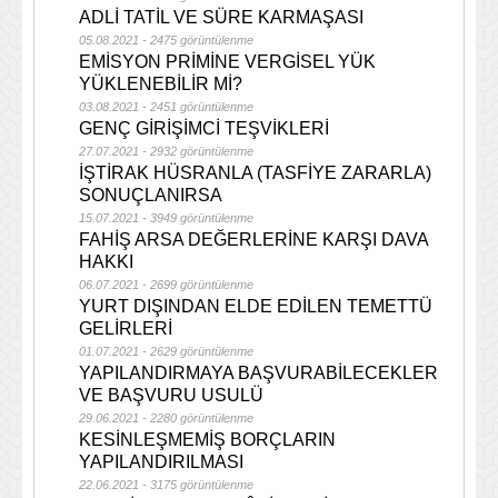
ADLİ TATİL VE SÜRE KARMAŞASI
05.08.2021 - 2475 görüntülenme
EMİSYON PRİMİNE VERGİSEL YÜK
YÜKLENEBİLİR Mİ?
03.08.2021 - 2451 görüntülenme
GENÇ GİRİŞİMCİ TEŞVİKLERİ
27.07.2021 - 2932 görüntülenme
İŞTİRAK HÜSRANLA (TASFİYE ZARARLA)
SONUÇLANIRSA
15.07.2021 - 3949 görüntülenme
FAHİŞ ARSA DEĞERLERİNE KARŞI DAVA
HAKKI
06.07.2021 - 2699 görüntülenme
YURT DIŞINDAN ELDE EDİLEN TEMETTÜ
GELİRLERİ
01.07.2021 - 2629 görüntülenme
YAPILANDIRMAYA BAŞVURABİLECEKLER
VE BAŞVURU USULÜ
29.06.2021 - 2280 görüntülenme
KESİNLEŞMEMİŞ BORÇLARIN
YAPILANDIRILMASI
22.06.2021 - 3175 görüntülenme