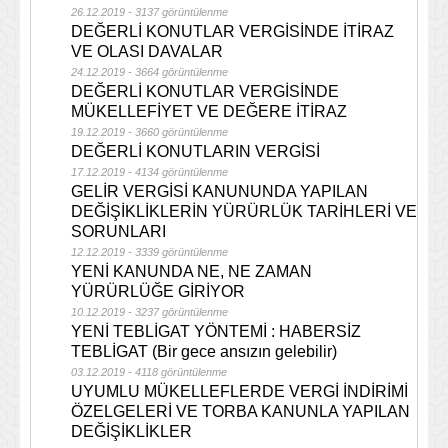
26.12.2019 - 3137 görüntülenme
DEĞERLİ KONUTLAR VERGİSİNDE İTİRAZ
VE OLASI DAVALAR
24.12.2019 - 3664 görüntülenme
DEĞERLİ KONUTLAR VERGİSİNDE
MÜKELLEFİYET VE DEĞERE İTİRAZ
19.12.2019 - 3660 görüntülenme
DEĞERLİ KONUTLARIN VERGİSİ
17.12.2019 - 4134 görüntülenme
GELİR VERGİSİ KANUNUNDA YAPILAN
DEĞİŞİKLİKLERİN YÜRÜRLÜK TARİHLERİ VE
SORUNLARI
12.12.2019 - 3339 görüntülenme
YENİ KANUNDA NE, NE ZAMAN
YÜRÜRLÜĞE GİRİYOR
10.12.2019 - 3237 görüntülenme
YENİ TEBLİGAT YÖNTEMİ : HABERSİZ
TEBLİGAT (Bir gece ansızın gelebilir)
03.12.2019 - 4118 görüntülenme
UYUMLU MÜKELLEFLERDE VERGİ İNDİRİMİ
ÖZELGELERİ VE TORBA KANUNLA YAPILAN
DEĞİŞİKLİKLER