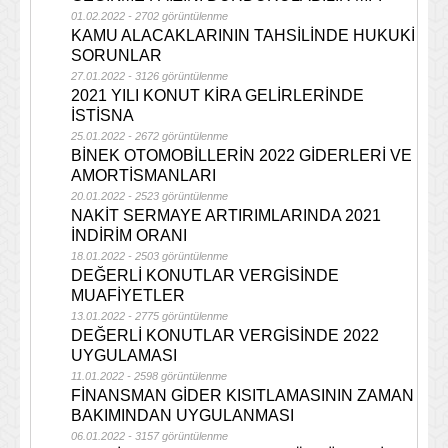
01.02.2022 - 2702 görüntülenme
KAMU ALACAKLARININ TAHSİLİNDE HUKUKİ
SORUNLAR
27.01.2022 - 3126 görüntülenme
2021 YILI KONUT KİRA GELİRLERİNDE
İSTİSNA
25.01.2022 - 2672 görüntülenme
BİNEK OTOMOBİLLERİN 2022 GİDERLERİ VE
AMORTİSMANLARI
20.01.2022 - 2523 görüntülenme
NAKİT SERMAYE ARTIRIMLARINDA 2021
İNDİRİM ORANI
18.01.2022 - 2503 görüntülenme
DEĞERLİ KONUTLAR VERGİSİNDE
MUAFİYETLER
13.01.2022 - 2775 görüntülenme
DEĞERLİ KONUTLAR VERGİSİNDE 2022
UYGULAMASI
11.01.2022 - 2598 görüntülenme
FİNANSMAN GİDER KISITLAMASININ ZAMAN
BAKIMINDAN UYGULANMASI
06.01.2022 - 3157 görüntülenme