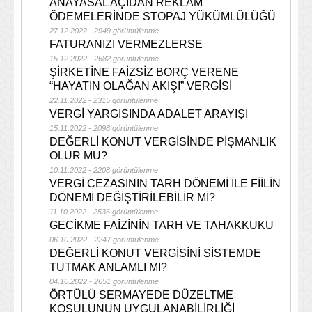
ANAYASAL AÇIDAN REKLAM
ÖDEMELERİNDE STOPAJ YÜKÜMLÜLÜĞÜ
27.12.2022 - 2949 görüntülenme
FATURANIZI VERMEZLERSE
15.12.2022 - 2682 görüntülenme
ŞİRKETİNE FAİZSİZ BORÇ VERENE
“HAYATIN OLAĞAN AKIŞI” VERGİSİ
22.11.2022 - 2315 görüntülenme
VERGİ YARGISINDA ADALET ARAYIŞI
15.11.2022 - 2098 görüntülenme
DEĞERLİ KONUT VERGİSİNDE PİŞMANLIK
OLUR MU?
10.11.2022 - 2208 görüntülenme
VERGİ CEZASININ TARH DÖNEMİ İLE FİİLİN
DÖNEMİ DEĞİŞTİRİLEBİLİR Mİ?
11.10.2022 - 2536 görüntülenme
GECİKME FAİZİNİN TARH VE TAHAKKUKU
06.10.2022 - 2247 görüntülenme
DEĞERLİ KONUT VERGİSİNİ SİSTEMDE
TUTMAK ANLAMLI MI?
04.10.2022 - 2651 görüntülenme
ÖRTÜLÜ SERMAYEDE DÜZELTME
KOŞULUNUN UYGULANABİLİRLİĞİ