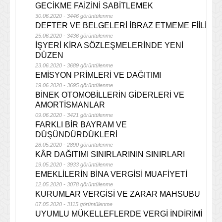
GECİKME FAİZİNİ SABİTLEMEK
30.06.2020 - 3446 görüntülenme
DEFTER VE BELGELERİ İBRAZ ETMEME FİİLİ
25.06.2020 - 3436 görüntülenme
İŞYERİ KİRA SÖZLEŞMELERİNDE YENİ
DÜZEN
23.06.2020 - 3689 görüntülenme
EMİSYON PRİMLERİ VE DAĞITIMI
19.06.2020 - 3695 görüntülenme
BİNEK OTOMOBİLLERİN GİDERLERİ VE
AMORTİSMANLAR
09.06.2020 - 3421 görüntülenme
FARKLI BİR BAYRAM VE
DÜŞÜNDÜRDÜKLERİ
28.05.2020 - 2890 görüntülenme
KÂR DAĞITIMI SINIRLARININ SINIRLARI
19.05.2020 - 3933 görüntülenme
EMEKLİLERİN BİNA VERGİSİ MUAFİYETİ
12.05.2020 - 3078 görüntülenme
KURUMLAR VERGİSİ VE ZARAR MAHSUBU
07.05.2020 - 3115 görüntülenme
UYUMLU MÜKELLEFLERDE VERGİ İNDİRİMİ