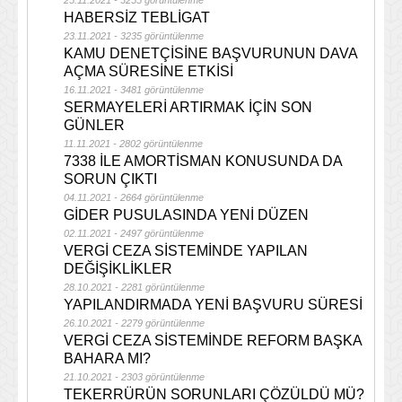
25.11.2021 - 3255 görüntülenme
HABERSİZ TEBLİGAT
23.11.2021 - 3235 görüntülenme
KAMU DENETÇİSİNE BAŞVURUNUN DAVA
AÇMA SÜRESİNE ETKİSİ
16.11.2021 - 3481 görüntülenme
SERMAYELERİ ARTIRMAK İÇİN SON
GÜNLER
11.11.2021 - 2802 görüntülenme
7338 İLE AMORTİSMAN KONUSUNDA DA
SORUN ÇIKTI
04.11.2021 - 2664 görüntülenme
GİDER PUSULASINDA YENİ DÜZEN
02.11.2021 - 2497 görüntülenme
VERGİ CEZA SİSTEMİNDE YAPILAN
DEĞİŞİKLİKLER
28.10.2021 - 2281 görüntülenme
YAPILANDIRMADA YENİ BAŞVURU SÜRESİ
26.10.2021 - 2279 görüntülenme
VERGİ CEZA SİSTEMİNDE REFORM BAŞKA
BAHARA MI?
21.10.2021 - 2303 görüntülenme
TEKERRÜRÜN SORUNLARI ÇÖZÜLDÜ MÜ?