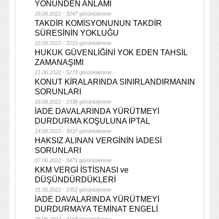
YÖNÜNDEN ANLAMI
28.06.2022 - 3247 görüntülenme
TAKDİR KOMİSYONUNUN TAKDİR
SÜRESİNİN YOKLUĞU
23.06.2022 - 3233 görüntülenme
HUKUK GÜVENLİĞİNİ YOK EDEN TAHSİL
ZAMANAŞIMI
21.06.2022 - 5279 görüntülenme
KONUT KİRALARINDA SINIRLANDIRMANIN
SORUNLARI
16.06.2022 - 2338 görüntülenme
İADE DAVALARINDA YÜRÜTMEYİ
DURDURMA KOŞULUNA İPTAL
14.06.2022 - 3037 görüntülenme
HAKSIZ ALINAN VERGİNİN İADESİ
SORUNLARI
07.06.2022 - 3471 görüntülenme
KKM VERGİ İSTİSNASI ve
DÜŞÜNDÜRDÜKLERİ
31.05.2022 - 2352 görüntülenme
İADE DAVALARINDA YÜRÜTMEYİ
DURDURMAYA TEMİNAT ENGELİ