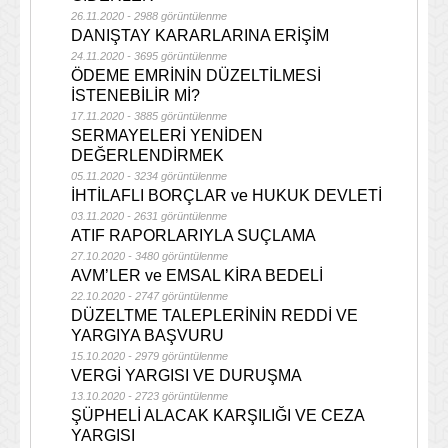
26.11.2020 - 2988 görüntülenme
DANIŞTAY KARARLARINA ERİŞİM
24.11.2020 - 3695 görüntülenme
ÖDEME EMRİNİN DÜZELTİLMESİ
İSTENEBİLİR Mİ?
17.11.2020 - 3885 görüntülenme
SERMAYELERİ YENİDEN
DEĞERLENDİRMEK
05.11.2020 - 3234 görüntülenme
İHTİLAFLI BORÇLAR ve HUKUK DEVLETİ
03.11.2020 - 2631 görüntülenme
ATIF RAPORLARIYLA SUÇLAMA
27.10.2020 - 3480 görüntülenme
AVM’LER ve EMSAL KİRA BEDELİ
22.10.2020 - 2747 görüntülenme
DÜZELTME TALEPLERİNİN REDDİ VE
YARGIYA BAŞVURU
15.10.2020 - 2979 görüntülenme
VERGİ YARGISI VE DURUŞMA
13.10.2020 - 2723 görüntülenme
ŞÜPHELİ ALACAK KARŞILIĞI VE CEZA
YARGISI