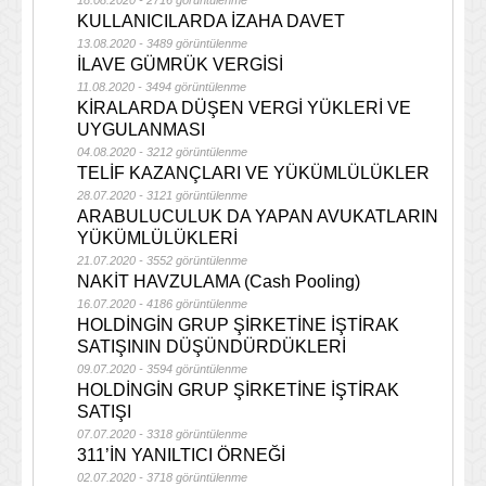
18.08.2020 - 2716 görüntülenme
KULLANICILARDA İZAHA DAVET
13.08.2020 - 3489 görüntülenme
İLAVE GÜMRÜK VERGİSİ
11.08.2020 - 3494 görüntülenme
KİRALARDA DÜŞEN VERGİ YÜKLERİ VE
UYGULANMASI
04.08.2020 - 3212 görüntülenme
TELİF KAZANÇLARI VE YÜKÜMLÜLÜKLER
28.07.2020 - 3121 görüntülenme
ARABULUCULUK DA YAPAN AVUKATLARIN
YÜKÜMLÜLÜKLERİ
21.07.2020 - 3552 görüntülenme
NAKİT HAVZULAMA (Cash Pooling)
16.07.2020 - 4186 görüntülenme
HOLDİNGİN GRUP ŞİRKETİNE İŞTİRAK
SATIŞININ DÜŞÜNDÜRDÜKLERİ
09.07.2020 - 3594 görüntülenme
HOLDİNGİN GRUP ŞİRKETİNE İŞTİRAK
SATIŞI
07.07.2020 - 3318 görüntülenme
311’İN YANILTICI ÖRNEĞİ
02.07.2020 - 3718 görüntülenme