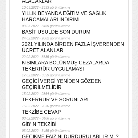
ALACAKLAR
10.03.2022 - 2533 görüntülenme
YILLIK BEYANDA EĞİTİM VE SAĞLIK
HARCAMALARI İNDİRİMİ
03.03.2022 - 3469 görüntülenme
BASİT USULDE SON DURUM
24.02.2022 - 2802 görüntülenme
2021 YILINDA BİRDEN FAZLA İŞVERENDEN
ÜCRET ALANLAR
22.02.2022 - 3635 görüntülenme
KISIMLARA BÖLÜNMÜŞ CEZALARDA
TEKERRÜR UYGULAMASI
17.02.2022 - 3359 görüntülenme
GEÇİCİ VERGİ YENİDEN GÖZDEN
GEÇİRİLMELİDİR
15.02.2022 - 2864 görüntülenme
TEKERRÜR VE SORUNLARI
15.02.2022 - 2630 görüntülenme
TEKZİBE CEVAP
08.02.2022 - 3406 görüntülenme
GİB’İN TEKZİBİ
03.02.2022 - 3455 görüntülenme
GECİKME FAİZİNİ DURDURULABİLİR Mİ ?