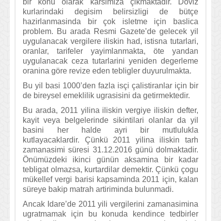
bir konu olarak karsimiza çikmaktadir. Döviz
kurlarindaki degisim belirsizligi de bütçe
hazirlanmasinda bir çok isletme için baslica
problem. Bu arada Resmi Gazete’de gelecek yil
uygulanacak vergilere iliskin had, istisna tutarlari,
oranlar, tarifeler yayimlanmakta, öte yandan
uygulanacak ceza tutarlarini yeniden degerleme
oranina göre revize eden tebligler duyurulmakta.
Bu yil basi 1000’den fazla isçi çalistiranlar için bir
de bireysel emeklilik ugrasisini da getirmektedir.
Bu arada, 2011 yilina iliskin vergiye iliskin defter,
kayit veya belgelerinde sikintilari olanlar da yil
basini her halde ayri bir mutlulukla
kutlayacaklardir. Çünkü 2011 yilina iliskin tarh
zamanasimi süresi 31.12.2016 günü dolmaktadir.
Önümüzdeki ikinci günün aksamina bir kadar
tebligat olmazsa, kurtardilar demektir. Çünkü çogu
mükellef vergi barisi kapsaminda 2011 için, kalan
süreye bakip matrah artiriminda bulunmadi.
Ancak Idare’de 2011 yili vergilerini zamanasimina
ugratmamak için bu konuda kendince tedbirler