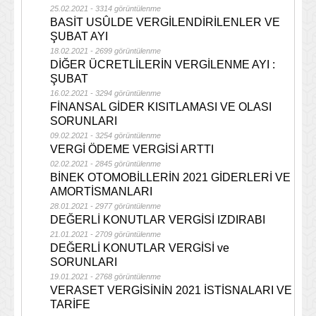
25.02.2021 - 3314 görüntülenme
BASİT USÛLDE VERGİLENDİRİLENLER VE
ŞUBAT AYI
18.02.2021 - 2699 görüntülenme
DİĞER ÜCRETLİLERİN VERGİLENME AYI :
ŞUBAT
16.02.2021 - 3294 görüntülenme
FİNANSAL GİDER KISITLAMASI VE OLASI
SORUNLARI
09.02.2021 - 3254 görüntülenme
VERGİ ÖDEME VERGİSİ ARTTI
02.02.2021 - 2845 görüntülenme
BİNEK OTOMOBİLLERİN 2021 GİDERLERİ VE
AMORTİSMANLARI
28.01.2021 - 2977 görüntülenme
DEĞERLİ KONUTLAR VERGİSİ IZDIRABI
21.01.2021 - 2709 görüntülenme
DEĞERLİ KONUTLAR VERGİSİ ve
SORUNLARI
19.01.2021 - 2768 görüntülenme
VERASET VERGİSİNİN 2021 İSTİSNALARI VE
TARİFE