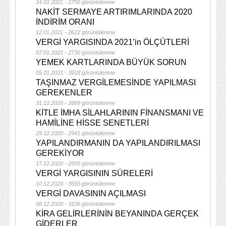
14.01.2021 - 2756 görüntülenme
NAKİT SERMAYE ARTIRIMLARINDA 2020
İNDİRİM ORANI
12.01.2021 - 2622 görüntülenme
VERGİ YARGISINDA 2021’in ÖLÇÜTLERİ
07.01.2021 - 2730 görüntülenme
YEMEK KARTLARINDA BÜYÜK SORUN
05.01.2021 - 3918 görüntülenme
TAŞINMAZ VERGİLEMESİNDE YAPILMASI
GEREKENLER
31.12.2020 - 2869 görüntülenme
KİTLE İMHA SİLAHLARININ FİNANSMANI VE
HAMİLİNE HİSSE SENETLERİ
29.12.2020 - 2941 görüntülenme
YAPILANDIRMANIN DA YAPILANDIRILMASI
GEREKİYOR
17.12.2020 - 2955 görüntülenme
VERGİ YARGISININ SÜRELERİ
10.12.2020 - 3555 görüntülenme
VERGİ DAVASININ AÇILMASI
08.12.2020 - 3106 görüntülenme
KİRA GELİRLERİNİN BEYANINDA GERÇEK
GİDERLER