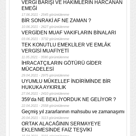
VERGİ BARIŞI VE HÂKİMLERİN HARCANAN
EMEĞİ
17.06.2021 - 2545 görüntülenme
BİR SONRAKİ AF NE ZAMAN ?
10.06.2021 - 2627 görüntülenme
VERGİDEN MUAF VAKIFLARIN BİNALARI
03.06.2021 - 3732 görüntülenme
TEK KONUTLU EMEKLİLER VE EMLÂK
VERGİSİ MUAFİYETİ
11.05.2021 - 3590 görüntülenme
İHRACATÇILARIN GÖTÜRÜ GİDER
MÜCADELESİ
29.04.2021 - 2975 görüntülenme
UYUMLU MÜKELLEF İNDİRİMİNDE BİR
HUKUKA AYKIRILIK
27.04.2021 - 2410 görüntülenme
359’da NE BEKLİYORDUK NE GELİYOR ?
22.04.2021 - 2558 görüntülenme
Geçmiş yıl zararlarının mahsubu ve zamanaşımı
20.04.2021 - 3113 görüntülenme
ORTAK ALACAĞININ SERMAYEYE
EKLENMESİNDE FAİZ TEŞVİKİ