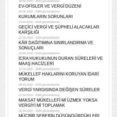
30.04.2020 - 3193 görüntülenme
EV-OFİSLER VE VERGİ DÜZENİ
28.04.2020 - 2868 görüntülenme
KURUMLARIN SORUNLARI
23.04.2020 - 3109 görüntülenme
GEÇİCİ VERGİ VE ŞÜPHELİ ALACAKLAR
KARŞILIĞI
21.04.2020 - 4324 görüntülenme
KÂR DAĞITIMINA SINIRLANDIRMA VE
SONUÇLARI
16.04.2020 - 3165 görüntülenme
İCRA HUKUKUNUN DURAN SÜRELERİ VE
MAAŞ HACİZLERİ
14.04.2020 - 3048 görüntülenme
MÜKELLEF HAKLARINI KORUYAN İDARİ
YORUM
09.04.2020 - 3743 görüntülenme
VERGİ YARGISINDA DEĞİŞEN SÜRELER
07.04.2020 - 3386 görüntülenme
MAKSAT MÜKELLEFİ Mİ ÜZMEK YOKSA
VERGİYİ Mİ TOPLAMAK
02.04.2020 - 3085 görüntülenme
MÜCBİR SEBEBİN DÜŞÜNDÜRDÜKLERİ