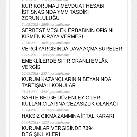
26.05.2022 - 3168 görüntülenme
KUR KORUMALI MEVDUAT HESABI
İSTİSNASINDA YMM TASDİKİ
ZORUNLULUĞU
24.05.2022 - 2869 görüntülenme
SERBEST MESLEK ERBABININ OFİSİNİ
KISMEN KİRAYA VERMESİ
19.05.2022 - 4644 görüntülenme
VERGİ YARGISINDA DAVA AÇMA SÜRELERİ
17.05.2022 - 2695 görüntülenme
EMEKLİLERDE SIFIR ORANLI EMLÂK
VERGİSİ
10.05.2022 - 2334 görüntülenme
KURUM KAZANÇLARININ BEYANINDA
TARTIŞMALI KONULAR
21.04.2022 - 3434 görüntülenme
SAHTE BELGE DÜZENLEYİCİLERİ –
KULLANICILARINA CEZASIZLIK OLANAĞI
19.04.2022 - 3216 görüntülenme
HAKSIZ ÇIKMA ZAMMINA İPTAL KARARI
14.04.2022 - 3228 görüntülenme
KURUMLAR VERGİSİNDE 7394
DEĞİŞİKLİKLERİ