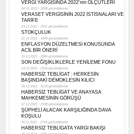
VERGİ YARGISINDA 2022’nin ÖLÇÜTLERİ
04.01.2022 - 2838 görüntülenme
VERASET VERGİSİNİN 2022 İSTİSNALARI VE
TARİFE
23.12.2021 - 2541 görüntülenme
STOKÇULUK
21.12.2021 - 3448 görüntülenme
ENFLASYON DÜZELTMESİ KONUSUNDA
ACİL BİR ÖNERİ
16.12.2021 - 2866 görüntülenme
SON DEĞİŞİKLİKLERLE YENİLEME FONU
14.12.2021 - 2916 görüntülenme
HABERSİZ TEBLİGAT : HERKESİN
BAŞINDAKİ DEMOKLESİN KILICI
09.12.2021 - 3138 görüntülenme
HABERSİZ TEBLİGAT VE ANAYASA
MAHKEMESİNİN GÖRÜŞÜ
07.12.2021 - 2538 görüntülenme
ŞÜPHELİ ALACAK KARŞILIĞINDA DAVA
KOŞULU
30.11.2021 - 2743 görüntülenme
HABERSİZ TEBLİGATA YARGI BAKIŞI