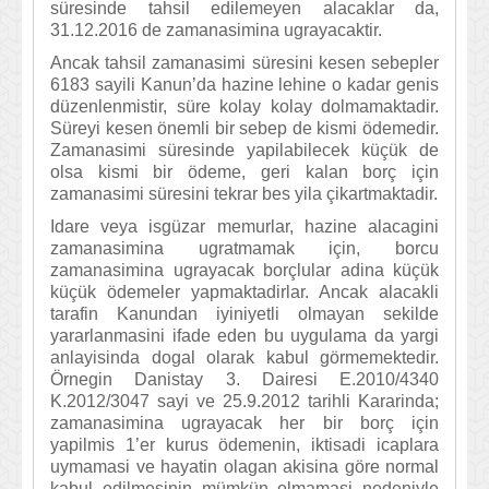
süresinde tahsil edilemeyen alacaklar da,
31.12.2016 de zamanasimina ugrayacaktir.
Ancak tahsil zamanasimi süresini kesen sebepler
6183 sayili Kanun’da hazine lehine o kadar genis
düzenlenmistir, süre kolay kolay dolmamaktadir.
Süreyi kesen önemli bir sebep de kismi ödemedir.
Zamanasimi süresinde yapilabilecek küçük de
olsa kismi bir ödeme, geri kalan borç için
zamanasimi süresini tekrar bes yila çikartmaktadir.
Idare veya isgüzar memurlar, hazine alacagini
zamanasimina ugratmamak için, borcu
zamanasimina ugrayacak borçlular adina küçük
küçük ödemeler yapmaktadirlar. Ancak alacakli
tarafin Kanundan iyiniyetli olmayan sekilde
yararlanmasini ifade eden bu uygulama da yargi
anlayisinda dogal olarak kabul görmemektedir.
Örnegin Danistay 3. Dairesi E.2010/4340
K.2012/3047 sayi ve 25.9.2012 tarihli Kararinda;
zamanasimina ugrayacak her bir borç için
yapilmis 1’er kurus ödemenin, iktisadi icaplara
uymamasi ve hayatin olagan akisina göre normal
kabul edilmesinin mümkün olmamasi nedeniyle