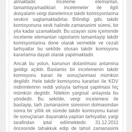
almaktadir. Inceleme elemanlari,
tamamlayamadiklari incelemeler ile ilgili
dosyalarin vergi dairelerince takdir komisyonlarina
sevkini saglamaktadirlar. Bilindigi gibi, takdir
komisyonuna sevk halinde zamanasimi süresi, bir
yila kadar uzamaktadir. Bu uzayan süre içerisinde
inceleme elemanlari raporlarini tamamlayip takdir
komisyonlarina done olarak vermekte ve cezali
tarhiyatlar bu sekilde olusan takdir komisyonu
kararlarina dayali olarak yapilmaktadir.
Ancak bu yolun, kanunun dolanilmasi anlamina
geldigi açiktir. Baslamis bir incelemenin takdir
komisyonu karari ile sonuçlanmasi mümkün
degildir. Hele takdir komisyonu kararlari ile KDV
indirimlerinin reddi yoluyla tarhiyat yapilmasi hiç
mümkün degildir. Nitekim yargisal anlayista bu
yöndedir. Bu sekilde, vergi incelemesi ile
baslayip, tarh zamanasimi süresinin dolmasindan
sonra bir yillik ek sürede takdir komisyonu karari
ile sonuçlanan dayanakla yapilan tarhiyatlar, yargi
tarafindan iptal edilmektedir. 31.12.2011
öncesinde tahakkuk edip de tahsil zamanasimi