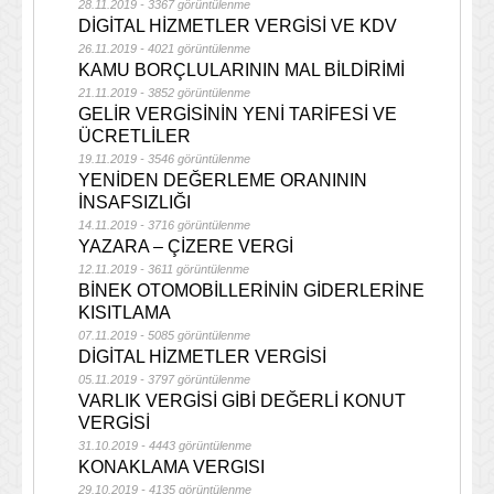
28.11.2019 - 3367 görüntülenme
DİGİTAL HİZMETLER VERGİSİ VE KDV
26.11.2019 - 4021 görüntülenme
KAMU BORÇLULARININ MAL BİLDİRİMİ
21.11.2019 - 3852 görüntülenme
GELİR VERGİSİNİN YENİ TARİFESİ VE
ÜCRETLİLER
19.11.2019 - 3546 görüntülenme
YENİDEN DEĞERLEME ORANININ
İNSAFSIZLIĞI
14.11.2019 - 3716 görüntülenme
YAZARA – ÇİZERE VERGİ
12.11.2019 - 3611 görüntülenme
BİNEK OTOMOBİLLERİNİN GİDERLERİNE
KISITLAMA
07.11.2019 - 5085 görüntülenme
DİGİTAL HİZMETLER VERGİSİ
05.11.2019 - 3797 görüntülenme
VARLIK VERGİSİ GİBİ DEĞERLİ KONUT
VERGİSİ
31.10.2019 - 4443 görüntülenme
KONAKLAMA VERGISI
29.10.2019 - 4135 görüntülenme