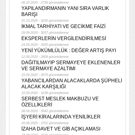
06.10.2020 - 2736 görüntülenme
YAPILANDIRMANIN YANI SIRA VARLIK
BARIŞI
01.10.2020 - 3230 görüntülenme
İKMAL TARHİYATI VE GECİKME FAİZİ
29.09.2020 - 3037 görüntülenme
EKSPERLERİN VERGİLENDİRİLMESİ
24.09.2020 - 3420 görüntülenme
YENİ YÜKÜMLÜLÜK : DEĞER ARTIŞ PAYI
22.09.2020 - 2609 görüntülenme
DAĞITILMAYIP SERMAYEYE EKLENENLER
VE SERMAYE AZALTIMI
15.09.2020 - 3070 görüntülenme
YABANCILARDAN ALACAKLARDA ŞÜPHELİ
ALACAK KARŞILIĞI
10.09.2020 - 3238 görüntülenme
SERBEST MESLEK MAKBUZU VE
ÖZELLİKLERİ
08.09.2020 - 3042 görüntülenme
İŞYERİ KİRALARINDA YENİLİKLER
20.08.2020 - 3701 görüntülenme
İZAHA DAVET VE GİB AÇIKLAMASI