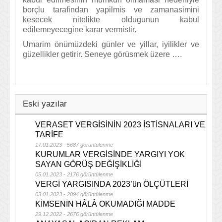
borçlu tarafindan yapilmis ve zamanasimini
kesecek nitelikte oldugunun kabul
edilemeyecegine karar vermistir.
Umarim önümüzdeki günler ve yillar, iyilikler ve
güzellikler getirir. Seneye görüsmek üzere ….
Eski yazılar
VERASET VERGİSİNİN 2023 İSTİSNALARI VE
TARİFE
17.01.2023 - 5687 görüntülenme
KURUMLAR VERGİSİNDE YARGIYI YOK
SAYAN GÖRÜŞ DEĞİŞİKLİĞİ
05.01.2023 - 2176 görüntülenme
VERGİ YARGISINDA 2023’ün ÖLÇÜTLERİ
03.01.2023 - 2094 görüntülenme
KİMSENİN HÂLÂ OKUMADIĞI MADDE
29.12.2022 - 2676 görüntülenme