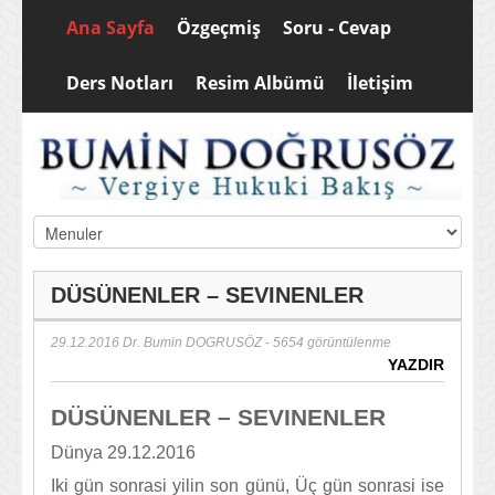
Ana Sayfa
Özgeçmiş
Soru - Cevap
Ders Notları
Resim Albümü
İletişim
DÜSÜNENLER – SEVINENLER
29.12.2016
Dr. Bumin DOGRUSÖZ
- 5654 görüntülenme
YAZDIR
DÜSÜNENLER – SEVINENLER
Dünya 29.12.2016
Iki gün sonrasi yilin son günü, Üç gün sonrasi ise