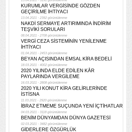
15.04.2021 - 3191 görüntülenme
KURUMLAR VERGİSİNDE GÖZDEN
GEÇİRİLME İHTİYACI
13.04.2021 - 2392 görüntülenme
NAKDİ SERMAYE ARTIRIMINDA İNDİRİM
TEŞVİKİ SORULARI
08.04.2021 - 2708 görüntülenme
VERGİ CEZA SİSTEMİNİN YENİLENME
İHTİYACI
01.04.2021 - 2453 görüntülenme
BEYAN AÇISINDAN EMSAL KİRA BEDELİ
18.03.2021 - 4002 görüntülenme
2020 YILINDA ELDE EDİLEN KÂR
PAYLARINDA VERGİLEME
16.03.2021 - 2808 görüntülenme
2020 YILI KONUT KİRA GELİRLERİNDE
İSTİSNA
11.03.2021 - 2920 görüntülenme
İBRAZ ETMEME SUÇUNDA YENİ İÇTİHATLAR
04.03.2021 - 3118 görüntülenme
BENİM DÜNYAMDAN DÜNYA GAZETESİ
02.03.2021 - 3482 görüntülenme
GİDERLERE ÖZGÜRLÜK