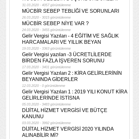
31.03.2020 - 4057 görüntülenme
MÜCBİR SEBEP TEBLİĞİ VE SORUNLARI
26.03.2020 - 3015 görüntülenme
MÜCBİR SEBEP NİYE VAR ?
24.03.2020 - 3455 görüntülenme
Gelir Vergisi Yazıları - 4 EĞİTİM VE SAĞLIK
HARCAMALARI VE YILLIK BEYAN
19.03.2020 - 3363 görüntülenme
Gelir Vergisi yazıları -3 ÜCRETLİLERDE
BİRDEN FAZLA İŞVEREN SORUNU
17.03.2020 - 3401 görüntülenme
Gelir Vergisi Yazıları 2 : KİRA GELİRLERİNİN
BEYANINDA GİDERLER
12.03.2020 - 0 görüntülenme
Gelir Vergisi Yazıları 1 : 2019 YILI KONUT KİRA
GELİRLERİNDE İSTİSNA
05.03.2020 - 3483 görüntülenme
DİJİTAL HİZMET VERGİSİ VE BÜTÇE
KANUNU
03.03.2020 - 3992 görüntülenme
DİJİTAL HİZMET VERGİSİ 2020 YILINDA
ALINABİLİR Mİ?