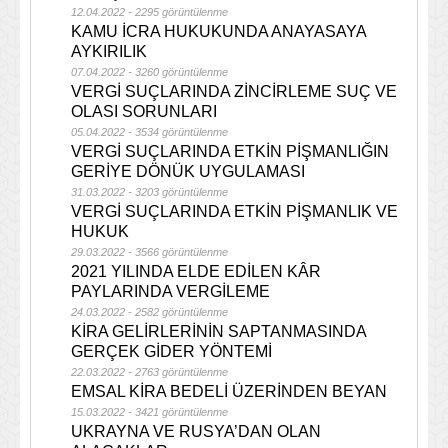
12.04.2022 - 2295 görüntülenme
KAMU İCRA HUKUKUNDA ANAYASAYA
AYKIRILIK
07.04.2022 - 3260 görüntülenme
VERGİ SUÇLARINDA ZİNCİRLEME SUÇ VE
OLASI SORUNLARI
05.04.2022 - 3534 görüntülenme
VERGİ SUÇLARINDA ETKİN PİŞMANLIĞIN
GERİYE DÖNÜK UYGULAMASI
31.03.2022 - 3203 görüntülenme
VERGİ SUÇLARINDA ETKİN PİŞMANLIK VE
HUKUK
29.03.2022 - 3566 görüntülenme
2021 YILINDA ELDE EDİLEN KÂR
PAYLARINDA VERGİLEME
24.03.2022 - 2582 görüntülenme
KİRA GELİRLERİNİN SAPTANMASINDA
GERÇEK GİDER YÖNTEMİ
22.03.2022 - 2763 görüntülenme
EMSAL KİRA BEDELİ ÜZERİNDEN BEYAN
15.03.2022 - 3421 görüntülenme
UKRAYNA VE RUSYA’DAN OLAN