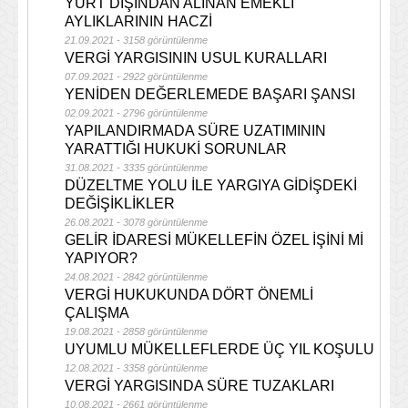
YURT DIŞINDAN ALINAN EMEKLİ
AYLIKLARININ HACZİ
21.09.2021 - 3158 görüntülenme
VERGİ YARGISININ USUL KURALLARI
07.09.2021 - 2922 görüntülenme
YENİDEN DEĞERLEMEDE BAŞARI ŞANSI
02.09.2021 - 2796 görüntülenme
YAPILANDIRMADA SÜRE UZATIMININ
YARATTIĞI HUKUKİ SORUNLAR
31.08.2021 - 3335 görüntülenme
DÜZELTME YOLU İLE YARGIYA GİDİŞDEKİ
DEĞİŞİKLİKLER
26.08.2021 - 3078 görüntülenme
GELİR İDARESİ MÜKELLEFİN ÖZEL İŞİNİ Mİ
YAPIYOR?
24.08.2021 - 2842 görüntülenme
VERGİ HUKUKUNDA DÖRT ÖNEMLİ
ÇALIŞMA
19.08.2021 - 2858 görüntülenme
UYUMLU MÜKELLEFLERDE ÜÇ YIL KOŞULU
12.08.2021 - 3358 görüntülenme
VERGİ YARGISINDA SÜRE TUZAKLARI
10.08.2021 - 2661 görüntülenme