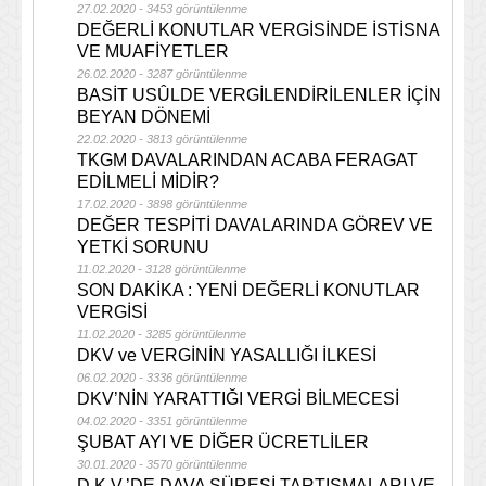
27.02.2020 - 3453 görüntülenme
DEĞERLİ KONUTLAR VERGİSİNDE İSTİSNA
VE MUAFİYETLER
26.02.2020 - 3287 görüntülenme
BASİT USÛLDE VERGİLENDİRİLENLER İÇİN
BEYAN DÖNEMİ
22.02.2020 - 3813 görüntülenme
TKGM DAVALARINDAN ACABA FERAGAT
EDİLMELİ MİDİR?
17.02.2020 - 3898 görüntülenme
DEĞER TESPİTİ DAVALARINDA GÖREV VE
YETKİ SORUNU
11.02.2020 - 3128 görüntülenme
SON DAKİKA : YENİ DEĞERLİ KONUTLAR
VERGİSİ
11.02.2020 - 3285 görüntülenme
DKV ve VERGİNİN YASALLIĞI İLKESİ
06.02.2020 - 3336 görüntülenme
DKV’NİN YARATTIĞI VERGİ BİLMECESİ
04.02.2020 - 3351 görüntülenme
ŞUBAT AYI VE DİĞER ÜCRETLİLER
30.01.2020 - 3570 görüntülenme
D.K.V.’DE DAVA SÜRESİ TARTIŞMALARI VE