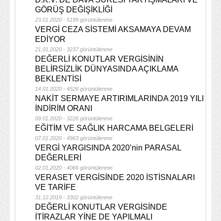
GÖRÜŞ DEĞİŞİKLİĞİ
23.01.2020 - 5199 görüntülenme
VERGİ CEZA SİSTEMİ AKSAMAYA DEVAM
EDİYOR
21.01.2020 - 3237 görüntülenme
DEĞERLİ KONUTLAR VERGİSİNİN
BELİRSİZLİK DÜNYASINDA AÇIKLAMA
BEKLENTİSİ
14.01.2020 - 4526 görüntülenme
NAKİT SERMAYE ARTIRIMLARINDA 2019 YILI
İNDİRİM ORANI
09.01.2020 - 3226 görüntülenme
EĞİTİM VE SAĞLIK HARCAMA BELGELERİ
07.01.2020 - 4963 görüntülenme
VERGİ YARGISINDA 2020’nin PARASAL
DEĞERLERİ
02.01.2020 - 4066 görüntülenme
VERASET VERGİSİNDE 2020 İSTİSNALARI
VE TARİFE
31.12.2019 - 3302 görüntülenme
DEĞERLİ KONUTLAR VERGİSİNDE
İTİRAZLAR YİNE DE YAPILMALI