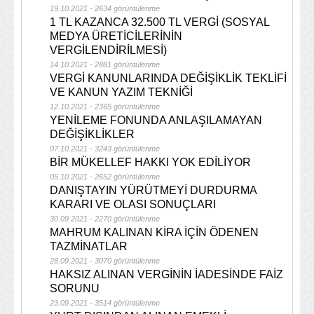
19.10.2021 - 2634 görüntülenme
1 TL KAZANCA 32.500 TL VERGİ (SOSYAL
MEDYA ÜRETİCİLERİNİN
VERGİLENDİRİLMESİ)
14.10.2021 - 2881 görüntülenme
VERGİ KANUNLARINDA DEĞİŞİKLİK TEKLİFİ
VE KANUN YAZIM TEKNİĞİ
12.10.2021 - 2365 görüntülenme
YENİLEME FONUNDA ANLAŞILAMAYAN
DEĞİŞİKLİKLER
07.10.2021 - 3243 görüntülenme
BİR MÜKELLEF HAKKI YOK EDİLİYOR
05.10.2021 - 2652 görüntülenme
DANIŞTAYIN YÜRÜTMEYİ DURDURMA
KARARI VE OLASI SONUÇLARI
30.09.2021 - 2270 görüntülenme
MAHRUM KALINAN KİRA İÇİN ÖDENEN
TAZMİNATLAR
28.09.2021 - 3070 görüntülenme
HAKSIZ ALINAN VERGİNİN İADESİNDE FAİZ
SORUNU
23.09.2021 - 3514 görüntülenme