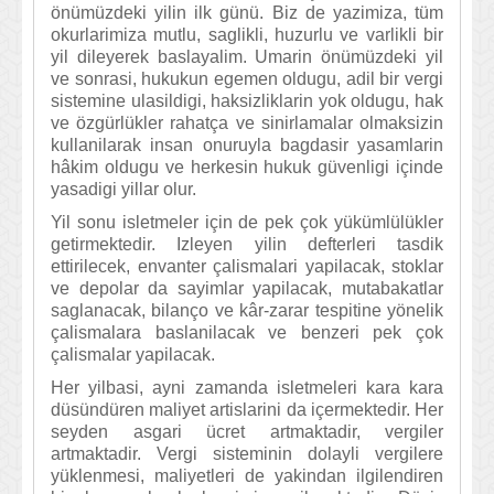
önümüzdeki yilin ilk günü. Biz de yazimiza, tüm
okurlarimiza mutlu, saglikli, huzurlu ve varlikli bir
yil dileyerek baslayalim. Umarin önümüzdeki yil
ve sonrasi, hukukun egemen oldugu, adil bir vergi
sistemine ulasildigi, haksizliklarin yok oldugu, hak
ve özgürlükler rahatça ve sinirlamalar olmaksizin
kullanilarak insan onuruyla bagdasir yasamlarin
hâkim oldugu ve herkesin hukuk güvenligi içinde
yasadigi yillar olur.
Yil sonu isletmeler için de pek çok yükümlülükler
getirmektedir. Izleyen yilin defterleri tasdik
ettirilecek, envanter çalismalari yapilacak, stoklar
ve depolar da sayimlar yapilacak, mutabakatlar
saglanacak, bilanço ve kâr-zarar tespitine yönelik
çalismalara baslanilacak ve benzeri pek çok
çalismalar yapilacak.
Her yilbasi, ayni zamanda isletmeleri kara kara
düsündüren maliyet artislarini da içermektedir. Her
seyden asgari ücret artmaktadir, vergiler
artmaktadir. Vergi sisteminin dolayli vergilere
yüklenmesi, maliyetleri de yakindan ilgilendiren