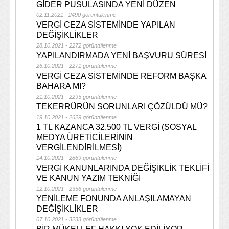
GİDER PUSULASINDA YENİ DÜZEN
02.11.2021 - 2490 görüntülenme
VERGİ CEZA SİSTEMİNDE YAPILAN
DEĞİŞİKLİKLER
28.10.2021 - 2272 görüntülenme
YAPILANDIRMADA YENİ BAŞVURU SÜRESİ
26.10.2021 - 2271 görüntülenme
VERGİ CEZA SİSTEMİNDE REFORM BAŞKA
BAHARA MI?
21.10.2021 - 2295 görüntülenme
TEKERRÜRÜN SORUNLARI ÇÖZÜLDÜ MÜ?
19.10.2021 - 2629 görüntülenme
1 TL KAZANCA 32.500 TL VERGİ (SOSYAL
MEDYA ÜRETİCİLERİNİN
VERGİLENDİRİLMESİ)
14.10.2021 - 2869 görüntülenme
VERGİ KANUNLARINDA DEĞİŞİKLİK TEKLİFİ
VE KANUN YAZIM TEKNİĞİ
12.10.2021 - 2356 görüntülenme
YENİLEME FONUNDA ANLAŞILAMAYAN
DEĞİŞİKLİKLER
07.10.2021 - 3233 görüntülenme