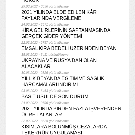
HUKUK
29.03.2022 - 3556 görüntülenme
2021 YILINDA ELDE EDİLEN KÂR
PAYLARINDA VERGİLEME
24.03.2022 - 2571 görüntülenme
KİRA GELİRLERİNİN SAPTANMASINDA
GERÇEK GİDER YÖNTEMİ
22.03.2022 - 2757 görüntülenme
EMSAL KİRA BEDELİ ÜZERİNDEN BEYAN
15.03.2022 - 3411 görüntülenme
UKRAYNA VE RUSYA’DAN OLAN
ALACAKLAR
10.03.2022 - 2526 görüntülenme
YILLIK BEYANDA EĞİTİM VE SAĞLIK
HARCAMALARI İNDİRİMİ
03.03.2022 - 3463 görüntülenme
BASİT USULDE SON DURUM
24.02.2022 - 2796 görüntülenme
2021 YILINDA BİRDEN FAZLA İŞVERENDEN
ÜCRET ALANLAR
22.02.2022 - 3628 görüntülenme
KISIMLARA BÖLÜNMÜŞ CEZALARDA
TEKERRÜR UYGULAMASI