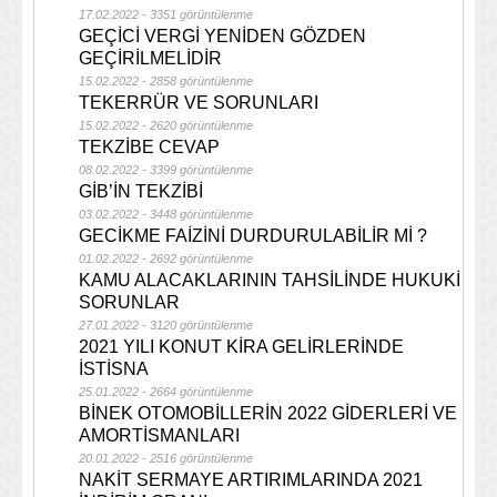
17.02.2022 - 3351 görüntülenme
GEÇİCİ VERGİ YENİDEN GÖZDEN
GEÇİRİLMELİDİR
15.02.2022 - 2858 görüntülenme
TEKERRÜR VE SORUNLARI
15.02.2022 - 2620 görüntülenme
TEKZİBE CEVAP
08.02.2022 - 3399 görüntülenme
GİB’İN TEKZİBİ
03.02.2022 - 3448 görüntülenme
GECİKME FAİZİNİ DURDURULABİLİR Mİ ?
01.02.2022 - 2692 görüntülenme
KAMU ALACAKLARININ TAHSİLİNDE HUKUKİ
SORUNLAR
27.01.2022 - 3120 görüntülenme
2021 YILI KONUT KİRA GELİRLERİNDE
İSTİSNA
25.01.2022 - 2664 görüntülenme
BİNEK OTOMOBİLLERİN 2022 GİDERLERİ VE
AMORTİSMANLARI
20.01.2022 - 2516 görüntülenme
NAKİT SERMAYE ARTIRIMLARINDA 2021