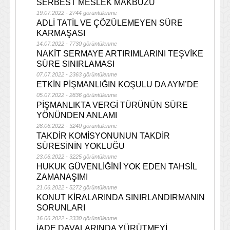
SERBEST MESLEK MAKBUZU
19.07.2022 - 2744 görüntülenme
ADLİ TATİL VE ÇÖZÜLEMEYEN SÜRE
KARMAŞASI
14.07.2022 - 7730 görüntülenme
NAKİT SERMAYE ARTIRIMLARINI TEŞVİKE
SÜRE SINIRLAMASI
07.07.2022 - 2363 görüntülenme
ETKİN PİŞMANLIĞIN KOŞULU DA AYM’DE
05.07.2022 - 2836 görüntülenme
PİŞMANLIKTA VERGİ TÜRÜNÜN SÜRE
YÖNÜNDEN ANLAMI
28.06.2022 - 3240 görüntülenme
TAKDİR KOMİSYONUNUN TAKDİR
SÜRESİNİN YOKLUĞU
23.06.2022 - 3225 görüntülenme
HUKUK GÜVENLİĞİNİ YOK EDEN TAHSİL
ZAMANAŞIMI
21.06.2022 - 5272 görüntülenme
KONUT KİRALARINDA SINIRLANDIRMANIN
SORUNLARI
16.06.2022 - 2330 görüntülenme
İADE DAVALARINDA YÜRÜTMEYİ