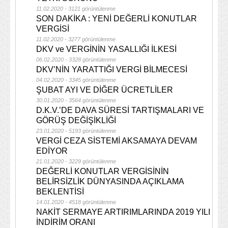
11.02.2020 - 3121 görüntülenme
SON DAKİKA : YENİ DEĞERLİ KONUTLAR
VERGİSİ
11.02.2020 - 3277 görüntülenme
DKV ve VERGİNİN YASALLIĞI İLKESİ
06.02.2020 - 3328 görüntülenme
DKV’NİN YARATTIĞI VERGİ BİLMECESİ
04.02.2020 - 3345 görüntülenme
ŞUBAT AYI VE DİĞER ÜCRETLİLER
30.01.2020 - 3564 görüntülenme
D.K.V.’DE DAVA SÜRESİ TARTIŞMALARI VE
GÖRÜŞ DEĞİŞİKLİĞİ
23.01.2020 - 5193 görüntülenme
VERGİ CEZA SİSTEMİ AKSAMAYA DEVAM
EDİYOR
21.01.2020 - 3229 görüntülenme
DEĞERLİ KONUTLAR VERGİSİNİN
BELİRSİZLİK DÜNYASINDA AÇIKLAMA
BEKLENTİSİ
14.01.2020 - 4518 görüntülenme
NAKİT SERMAYE ARTIRIMLARINDA 2019 YILI
İNDİRİM ORANI