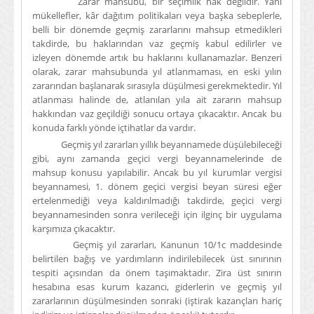
Zarar mahsubu, bir seçimlik hak değildir. Yani
mükellefler, kâr dağıtım politikaları veya başka sebeplerle,
belli bir dönemde geçmiş zararlarını mahsup etmedikleri
takdirde, bu haklarından vaz geçmiş kabul edilirler ve
izleyen dönemde artık bu haklarını kullanamazlar. Benzeri
olarak, zarar mahsubunda yıl atlanmaması, en eski yılın
zararından başlanarak sırasıyla düşülmesi gerekmektedir. Yıl
atlanması halinde de, atlanılan yıla ait zararın mahsup
hakkından vaz geçildiği sonucu ortaya çıkacaktır. Ancak bu
konuda farklı yönde içtihatlar da vardır.
Geçmiş yıl zararları yıllık beyannamede düşülebileceği
gibi, aynı zamanda geçici vergi beyannamelerinde de
mahsup konusu yapılabilir. Ancak bu yıl kurumlar vergisi
beyannamesi, 1. dönem geçici vergisi beyan süresi eğer
ertelenmediği veya kaldırılmadığı takdirde, geçici vergi
beyannamesinden sonra verileceği için ilginç bir uygulama
karşımıza çıkacaktır.
Geçmiş yıl zararları, Kanunun 10/1c maddesinde
belirtilen bağış ve yardımların indirilebilecek üst sınırının
tespiti açısından da önem taşımaktadır. Zira üst sınırın
hesabına esas kurum kazancı, giderlerin ve geçmiş yıl
zararlarının düşülmesinden sonraki (iştirak kazançları hariç