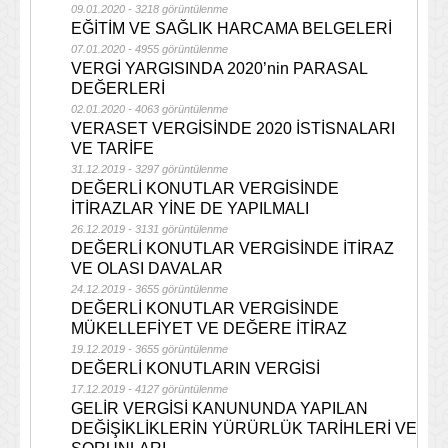
09.01.2020 - 3218 görüntülenme
EĞİTİM VE SAĞLIK HARCAMA BELGELERİ
07.01.2020 - 4955 görüntülenme
VERGİ YARGISINDA 2020’nin PARASAL
DEĞERLERİ
02.01.2020 - 4063 görüntülenme
VERASET VERGİSİNDE 2020 İSTİSNALARI
VE TARİFE
31.12.2019 - 3297 görüntülenme
DEĞERLİ KONUTLAR VERGİSİNDE
İTİRAZLAR YİNE DE YAPILMALI
26.12.2019 - 3131 görüntülenme
DEĞERLİ KONUTLAR VERGİSİNDE İTİRAZ
VE OLASI DAVALAR
24.12.2019 - 3655 görüntülenme
DEĞERLİ KONUTLAR VERGİSİNDE
MÜKELLEFİYET VE DEĞERE İTİRAZ
19.12.2019 - 3655 görüntülenme
DEĞERLİ KONUTLARIN VERGİSİ
17.12.2019 - 4127 görüntülenme
GELİR VERGİSİ KANUNUNDA YAPILAN
DEĞİŞİKLİKLERİN YÜRÜRLÜK TARİHLERİ VE