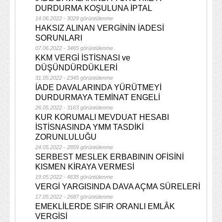
DURDURMA KOŞULUNA İPTAL
14.06.2022 - 3029 görüntülenme
HAKSIZ ALINAN VERGİNİN İADESİ
SORUNLARI
07.06.2022 - 3465 görüntülenme
KKM VERGİ İSTİSNASI ve
DÜŞÜNDÜRDÜKLERİ
31.05.2022 - 2345 görüntülenme
İADE DAVALARINDA YÜRÜTMEYİ
DURDURMAYA TEMİNAT ENGELİ
26.05.2022 - 3163 görüntülenme
KUR KORUMALI MEVDUAT HESABI
İSTİSNASINDA YMM TASDİKİ
ZORUNLULUĞU
24.05.2022 - 2859 görüntülenme
SERBEST MESLEK ERBABININ OFİSİNİ
KISMEN KİRAYA VERMESİ
19.05.2022 - 4635 görüntülenme
VERGİ YARGISINDA DAVA AÇMA SÜRELERİ
17.05.2022 - 2687 görüntülenme
EMEKLİLERDE SIFIR ORANLI EMLÂK
VERGİSİ