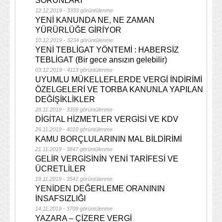
SORUNLARI
12.12.2019 - 3333 görüntülenme
YENİ KANUNDA NE, NE ZAMAN
YÜRÜRLÜĞE GİRİYOR
10.12.2019 - 3234 görüntülenme
YENİ TEBLİGAT YÖNTEMİ : HABERSİZ
TEBLİGAT (Bir gece ansızın gelebilir)
03.12.2019 - 4113 görüntülenme
UYUMLU MÜKELLEFLERDE VERGİ İNDİRİMİ
ÖZELGELERİ VE TORBA KANUNLA YAPILAN
DEĞİŞİKLİKLER
28.11.2019 - 3359 görüntülenme
DİGİTAL HİZMETLER VERGİSİ VE KDV
26.11.2019 - 4010 görüntülenme
KAMU BORÇLULARININ MAL BİLDİRİMİ
21.11.2019 - 3847 görüntülenme
GELİR VERGİSİNİN YENİ TARİFESİ VE
ÜCRETLİLER
19.11.2019 - 3541 görüntülenme
YENİDEN DEĞERLEME ORANININ
İNSAFSIZLIĞI
14.11.2019 - 3709 görüntülenme
YAZARA – ÇİZERE VERGİ