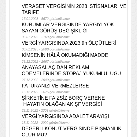
VERASET VERGİSİNİN 2023 İSTİSNALARI VE
TARİFE
17.01.2023 - 5672 görüntülenme
KURUMLAR VERGİSİNDE YARGIYI YOK
SAYAN GÖRÜŞ DEĞİŞİKLİĞİ
05.01.2023 - 2169 görüntülenme
VERGİ YARGISINDA 2023’ün ÖLÇÜTLERİ
03.01.2023 - 2086 görüntülenme
KİMSENİN HÂLÂ OKUMADIĞI MADDE
29.12.2022 - 2667 görüntülenme
ANAYASAL AÇIDAN REKLAM
ÖDEMELERİNDE STOPAJ YÜKÜMLÜLÜĞÜ
27.12.2022 - 2940 görüntülenme
FATURANIZI VERMEZLERSE
15.12.2022 - 2675 görüntülenme
ŞİRKETİNE FAİZSİZ BORÇ VERENE
“HAYATIN OLAĞAN AKIŞI” VERGİSİ
22.11.2022 - 2309 görüntülenme
VERGİ YARGISINDA ADALET ARAYIŞI
15.11.2022 - 2090 görüntülenme
DEĞERLİ KONUT VERGİSİNDE PİŞMANLIK
OLUR MU?