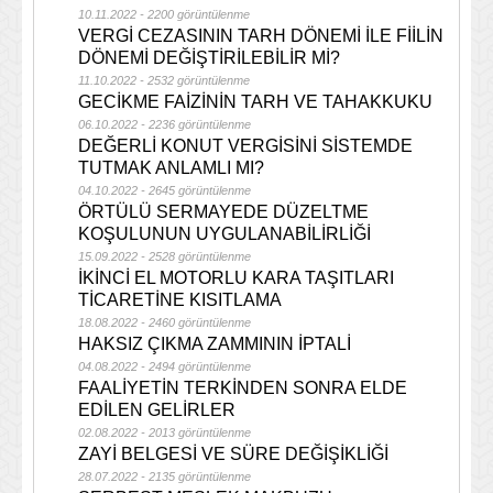
10.11.2022 - 2200 görüntülenme
VERGİ CEZASININ TARH DÖNEMİ İLE FİİLİN
DÖNEMİ DEĞİŞTİRİLEBİLİR Mİ?
11.10.2022 - 2532 görüntülenme
GECİKME FAİZİNİN TARH VE TAHAKKUKU
06.10.2022 - 2236 görüntülenme
DEĞERLİ KONUT VERGİSİNİ SİSTEMDE
TUTMAK ANLAMLI MI?
04.10.2022 - 2645 görüntülenme
ÖRTÜLÜ SERMAYEDE DÜZELTME
KOŞULUNUN UYGULANABİLİRLİĞİ
15.09.2022 - 2528 görüntülenme
İKİNCİ EL MOTORLU KARA TAŞITLARI
TİCARETİNE KISITLAMA
18.08.2022 - 2460 görüntülenme
HAKSIZ ÇIKMA ZAMMININ İPTALİ
04.08.2022 - 2494 görüntülenme
FAALİYETİN TERKİNDEN SONRA ELDE
EDİLEN GELİRLER
02.08.2022 - 2013 görüntülenme
ZAYİ BELGESİ VE SÜRE DEĞİŞİKLİĞİ
28.07.2022 - 2135 görüntülenme