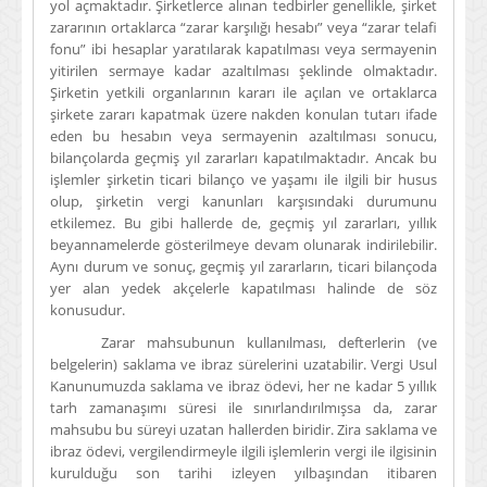
yol açmaktadır. Şirketlerce alınan tedbirler genellikle, şirket
zararının ortaklarca “zarar karşılığı hesabı” veya “zarar telafi
fonu” ibi hesaplar yaratılarak kapatılması veya sermayenin
yitirilen sermaye kadar azaltılması şeklinde olmaktadır.
Şirketin yetkili organlarının kararı ile açılan ve ortaklarca
şirkete zararı kapatmak üzere nakden konulan tutarı ifade
eden bu hesabın veya sermayenin azaltılması sonucu,
bilançolarda geçmiş yıl zararları kapatılmaktadır. Ancak bu
işlemler şirketin ticari bilanço ve yaşamı ile ilgili bir husus
olup, şirketin vergi kanunları karşısındaki durumunu
etkilemez. Bu gibi hallerde de, geçmiş yıl zararları, yıllık
beyannamelerde gösterilmeye devam olunarak indirilebilir.
Aynı durum ve sonuç, geçmiş yıl zararların, ticari bilançoda
yer alan yedek akçelerle kapatılması halinde de söz
konusudur.
Zarar mahsubunun kullanılması, defterlerin (ve
belgelerin) saklama ve ibraz sürelerini uzatabilir. Vergi Usul
Kanunumuzda saklama ve ibraz ödevi, her ne kadar 5 yıllık
tarh zamanaşımı süresi ile sınırlandırılmışsa da, zarar
mahsubu bu süreyi uzatan hallerden biridir. Zira saklama ve
ibraz ödevi, vergilendirmeyle ilgili işlemlerin vergi ile ilgisinin
kurulduğu son tarihi izleyen yılbaşından itibaren