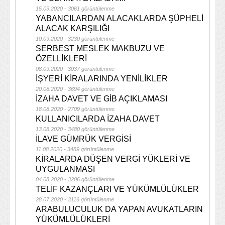
15.09.2020 - 3061 görüntülenme
YABANCILARDAN ALACAKLARDA ŞÜPHELİ
ALACAK KARŞILIĞI
10.09.2020 - 3230 görüntülenme
SERBEST MESLEK MAKBUZU VE
ÖZELLİKLERİ
08.09.2020 - 3037 görüntülenme
İŞYERİ KİRALARINDA YENİLİKLER
20.08.2020 - 3694 görüntülenme
İZAHA DAVET VE GİB AÇIKLAMASI
18.08.2020 - 2709 görüntülenme
KULLANICILARDA İZAHA DAVET
13.08.2020 - 3480 görüntülenme
İLAVE GÜMRÜK VERGİSİ
11.08.2020 - 3489 görüntülenme
KİRALARDA DÜŞEN VERGİ YÜKLERİ VE
UYGULANMASI
04.08.2020 - 3206 görüntülenme
TELİF KAZANÇLARI VE YÜKÜMLÜLÜKLER
28.07.2020 - 3116 görüntülenme
ARABULUCULUK DA YAPAN AVUKATLARIN
YÜKÜMLÜLÜKLERİ