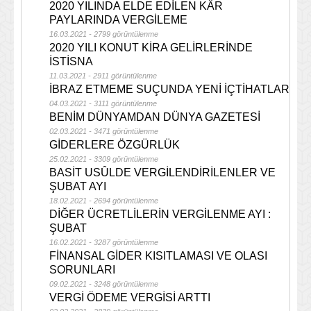
2020 YILINDA ELDE EDİLEN KÂR
PAYLARINDA VERGİLEME
16.03.2021 - 2799 görüntülenme
2020 YILI KONUT KİRA GELİRLERİNDE
İSTİSNA
11.03.2021 - 2911 görüntülenme
İBRAZ ETMEME SUÇUNDA YENİ İÇTİHATLAR
04.03.2021 - 3111 görüntülenme
BENİM DÜNYAMDAN DÜNYA GAZETESİ
02.03.2021 - 3471 görüntülenme
GİDERLERE ÖZGÜRLÜK
25.02.2021 - 3309 görüntülenme
BASİT USÛLDE VERGİLENDİRİLENLER VE
ŞUBAT AYI
18.02.2021 - 2694 görüntülenme
DİĞER ÜCRETLİLERİN VERGİLENME AYI :
ŞUBAT
16.02.2021 - 3287 görüntülenme
FİNANSAL GİDER KISITLAMASI VE OLASI
SORUNLARI
09.02.2021 - 3248 görüntülenme
VERGİ ÖDEME VERGİSİ ARTTI