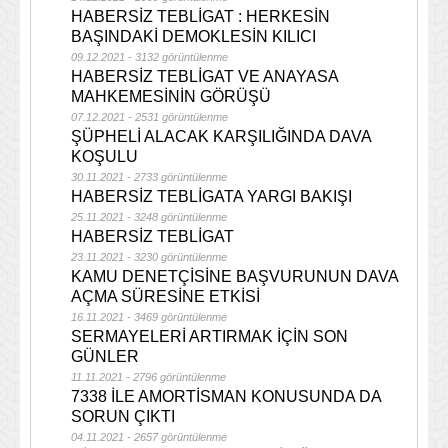
HABERSİZ TEBLİGAT : HERKESİN
BAŞINDAKİ DEMOKLESİN KILICI
09.12.2021 - 3132 görüntülenme
HABERSİZ TEBLİGAT VE ANAYASA
MAHKEMESİNİN GÖRÜŞÜ
07.12.2021 - 2531 görüntülenme
ŞÜPHELİ ALACAK KARŞILIĞINDA DAVA
KOŞULU
30.11.2021 - 2733 görüntülenme
HABERSİZ TEBLİGATA YARGI BAKIŞI
25.11.2021 - 3248 görüntülenme
HABERSİZ TEBLİGAT
23.11.2021 - 3230 görüntülenme
KAMU DENETÇİSİNE BAŞVURUNUN DAVA
AÇMA SÜRESİNE ETKİSİ
16.11.2021 - 3469 görüntülenme
SERMAYELERİ ARTIRMAK İÇİN SON
GÜNLER
11.11.2021 - 2796 görüntülenme
7338 İLE AMORTİSMAN KONUSUNDA DA
SORUN ÇIKTI
04.11.2021 - 2657 görüntülenme