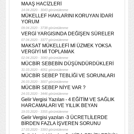
MAAŞ HACİZLERİ
14.04.2020 - 3043 görüntülenme
MÜKELLEF HAKLARINI KORUYAN İDARİ
YORUM
09.04.2020 - 3738 görüntülenme
VERGİ YARGISINDA DEĞİŞEN SÜRELER
07.04.2020 - 3377 görüntülenme
MAKSAT MÜKELLEFİ Mİ ÜZMEK YOKSA
VERGİYİ Mİ TOPLAMAK
02.04.2020 - 3080 görüntülenme
MÜCBİR SEBEBİN DÜŞÜNDÜRDÜKLERİ
31.03.2020 - 4051 görüntülenme
MÜCBİR SEBEP TEBLİĞİ VE SORUNLARI
26.03.2020 - 3007 görüntülenme
MÜCBİR SEBEP NİYE VAR ?
24.03.2020 - 3446 görüntülenme
Gelir Vergisi Yazıları - 4 EĞİTİM VE SAĞLIK
HARCAMALARI VE YILLIK BEYAN
19.03.2020 - 3355 görüntülenme
Gelir Vergisi yazıları -3 ÜCRETLİLERDE
BİRDEN FAZLA İŞVEREN SORUNU
17.03.2020 - 3393 görüntülenme