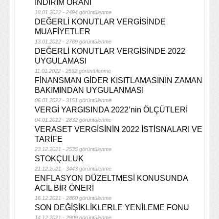
İNDİRİM ORANI
18.01.2022 - 2494 görüntülenme
DEĞERLİ KONUTLAR VERGİSİNDE
MUAFİYETLER
13.01.2022 - 2769 görüntülenme
DEĞERLİ KONUTLAR VERGİSİNDE 2022
UYGULAMASI
11.01.2022 - 2592 görüntülenme
FİNANSMAN GİDER KISITLAMASININ ZAMAN
BAKIMINDAN UYGULANMASI
06.01.2022 - 3151 görüntülenme
VERGİ YARGISINDA 2022’nin ÖLÇÜTLERİ
04.01.2022 - 2832 görüntülenme
VERASET VERGİSİNİN 2022 İSTİSNALARI VE
TARİFE
23.12.2021 - 2535 görüntülenme
STOKÇULUK
21.12.2021 - 3443 görüntülenme
ENFLASYON DÜZELTMESİ KONUSUNDA
ACİL BİR ÖNERİ
16.12.2021 - 2860 görüntülenme
SON DEĞİŞİKLİKLERLE YENİLEME FONU
14.12.2021 - 2909 görüntülenme