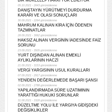
BİR MÜKELLEF HAKKI YOK EDİLİYOR
05.10.2021 - 2643 görüntülenme
DANIŞTAYIN YÜRÜTMEYİ DURDURMA
KARARI VE OLASI SONUÇLARI
30.09.2021 - 2264 görüntülenme
MAHRUM KALINAN KİRA İÇİN ÖDENEN
TAZMİNATLAR
28.09.2021 - 3062 görüntülenme
HAKSIZ ALINAN VERGİNİN İADESİNDE FAİZ
SORUNU
23.09.2021 - 3505 görüntülenme
YURT DIŞINDAN ALINAN EMEKLİ
AYLIKLARININ HACZİ
21.09.2021 - 3153 görüntülenme
VERGİ YARGISININ USUL KURALLARI
07.09.2021 - 2917 görüntülenme
YENİDEN DEĞERLEMEDE BAŞARI ŞANSI
02.09.2021 - 2788 görüntülenme
YAPILANDIRMADA SÜRE UZATIMININ
YARATTIĞI HUKUKİ SORUNLAR
31.08.2021 - 3328 görüntülenme
DÜZELTME YOLU İLE YARGIYA GİDİŞDEKİ
DEĞİŞİKLİKLER