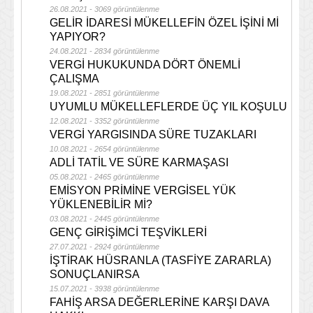
26.08.2021 - 3069 görüntülenme
GELİR İDARESİ MÜKELLEFİN ÖZEL İŞİNİ Mİ
YAPIYOR?
24.08.2021 - 2834 görüntülenme
VERGİ HUKUKUNDA DÖRT ÖNEMLİ
ÇALIŞMA
19.08.2021 - 2851 görüntülenme
UYUMLU MÜKELLEFLERDE ÜÇ YIL KOŞULU
12.08.2021 - 3352 görüntülenme
VERGİ YARGISINDA SÜRE TUZAKLARI
10.08.2021 - 2654 görüntülenme
ADLİ TATİL VE SÜRE KARMAŞASI
05.08.2021 - 2465 görüntülenme
EMİSYON PRİMİNE VERGİSEL YÜK
YÜKLENEBİLİR Mİ?
03.08.2021 - 2445 görüntülenme
GENÇ GİRİŞİMCİ TEŞVİKLERİ
27.07.2021 - 2924 görüntülenme
İŞTİRAK HÜSRANLA (TASFİYE ZARARLA)
SONUÇLANIRSA
15.07.2021 - 3938 görüntülenme
FAHİŞ ARSA DEĞERLERİNE KARŞI DAVA