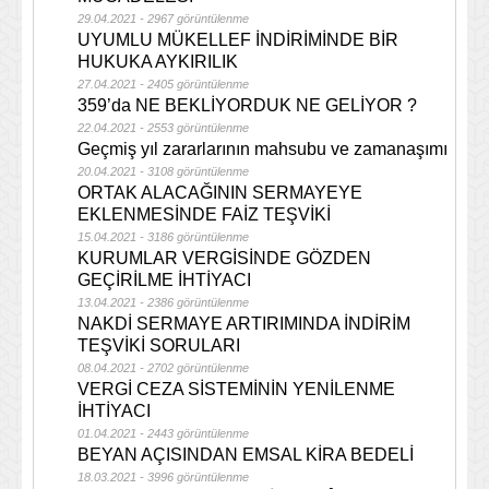
29.04.2021 - 2967 görüntülenme
UYUMLU MÜKELLEF İNDİRİMİNDE BİR
HUKUKA AYKIRILIK
27.04.2021 - 2405 görüntülenme
359’da NE BEKLİYORDUK NE GELİYOR ?
22.04.2021 - 2553 görüntülenme
Geçmiş yıl zararlarının mahsubu ve zamanaşımı
20.04.2021 - 3108 görüntülenme
ORTAK ALACAĞININ SERMAYEYE
EKLENMESİNDE FAİZ TEŞVİKİ
15.04.2021 - 3186 görüntülenme
KURUMLAR VERGİSİNDE GÖZDEN
GEÇİRİLME İHTİYACI
13.04.2021 - 2386 görüntülenme
NAKDİ SERMAYE ARTIRIMINDA İNDİRİM
TEŞVİKİ SORULARI
08.04.2021 - 2702 görüntülenme
VERGİ CEZA SİSTEMİNİN YENİLENME
İHTİYACI
01.04.2021 - 2443 görüntülenme
BEYAN AÇISINDAN EMSAL KİRA BEDELİ
18.03.2021 - 3996 görüntülenme