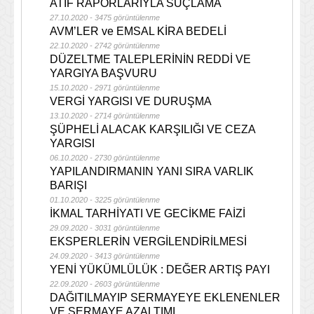
ATIF RAPORLARIYLA SUÇLAMA
27.10.2020 - 3475 görüntülenme
AVM’LER ve EMSAL KİRA BEDELİ
22.10.2020 - 2742 görüntülenme
DÜZELTME TALEPLERİNİN REDDİ VE
YARGIYA BAŞVURU
15.10.2020 - 2971 görüntülenme
VERGİ YARGISI VE DURUŞMA
13.10.2020 - 2714 görüntülenme
ŞÜPHELİ ALACAK KARŞILIĞI VE CEZA
YARGISI
06.10.2020 - 2730 görüntülenme
YAPILANDIRMANIN YANI SIRA VARLIK
BARIŞI
01.10.2020 - 3225 görüntülenme
İKMAL TARHİYATI VE GECİKME FAİZİ
29.09.2020 - 3031 görüntülenme
EKSPERLERİN VERGİLENDİRİLMESİ
24.09.2020 - 3413 görüntülenme
YENİ YÜKÜMLÜLÜK : DEĞER ARTIŞ PAYI
22.09.2020 - 2603 görüntülenme
DAĞITILMAYIP SERMAYEYE EKLENENLER
VE SERMAYE AZALTIMI