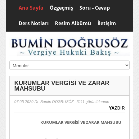
Ana Sayfa
Özgeçmiş
Soru - Cevap
Ders Notları
Resim Albümü
İletişim
KURUMLAR VERGİSİ VE ZARAR
MAHSUBU
07.05.2020
Dr. Bumin DOGRUSÖZ
- 3111 görüntülenme
YAZDIR
KURUMLAR VERGİSİ VE ZARAR MAHSUBU