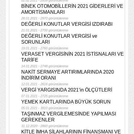
02.02.2021 - 2839 görüntülenme
BİNEK OTOMOBİLLERİN 2021 GİDERLERİ VE
AMORTİSMANLARI
28.01.2021 - 2970 görüntülenme
DEĞERLİ KONUTLAR VERGİSİ IZDIRABI
21.01.2021 - 2700 görüntülenme
DEĞERLİ KONUTLAR VERGİSİ ve
SORUNLARI
19.01.2021 - 2760 görüntülenme
VERASET VERGİSİNİN 2021 İSTİSNALARI VE
TARİFE
14.01.2021 - 2748 görüntülenme
NAKİT SERMAYE ARTIRIMLARINDA 2020
İNDİRİM ORANI
12.01.2021 - 2616 görüntülenme
VERGİ YARGISINDA 2021’in ÖLÇÜTLERİ
07.01.2021 - 2725 görüntülenme
YEMEK KARTLARINDA BÜYÜK SORUN
05.01.2021 - 3910 görüntülenme
TAŞINMAZ VERGİLEMESİNDE YAPILMASI
GEREKENLER
31.12.2020 - 2860 görüntülenme
KİTLE İMHA SİLAHLARININ FİNANSMANI VE