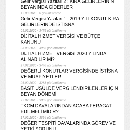
Gelir Vergisi Yazıları 2 : KİRA GELİRLERİNİN
BEYANINDA GİDERLER
12.03.2020 - 0 görüntülenme
Gelir Vergisi Yazıları 1 : 2019 YILI KONUT KİRA
GELİRLERİNDE İSTİSNA
05.03.2020 - 3478 görüntülenme
DİJİTAL HİZMET VERGİSİ VE BÜTÇE
KANUNU
03.03.2020 - 3985 görüntülenme
DİJİTAL HİZMET VERGİSİ 2020 YILINDA
ALINABİLİR Mİ?
27.02.2020 - 3448 görüntülenme
DEĞERLİ KONUTLAR VERGİSİNDE İSTİSNA
VE MUAFİYETLER
26.02.2020 - 3283 görüntülenme
BASİT USÛLDE VERGİLENDİRİLENLER İÇİN
BEYAN DÖNEMİ
22.02.2020 - 3809 görüntülenme
TKGM DAVALARINDAN ACABA FERAGAT
EDİLMELİ MİDİR?
17.02.2020 - 3894 görüntülenme
DEĞER TESPİTİ DAVALARINDA GÖREV VE
YETKİ SORUNU