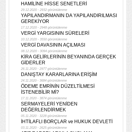
HAMİLİNE HİSSE SENETLERİ
29.12.2020 - 2932 görüntülenme
YAPILANDIRMANIN DA YAPILANDIRILMASI
GEREKİYOR
17.12.2020 - 2948 görüntülenme
VERGİ YARGISININ SÜRELERİ
10.12.2020 - 3550 görüntülenme
VERGİ DAVASININ AÇILMASI
08.12.2020 - 3094 görüntülenme
KİRA GELİRLERİNİN BEYANINDA GERÇEK
GİDERLER
26.11.2020 - 2977 görüntülenme
DANIŞTAY KARARLARINA ERİŞİM
24.11.2020 - 3684 görüntülenme
ÖDEME EMRİNİN DÜZELTİLMESİ
İSTENEBİLİR Mİ?
17.11.2020 - 3874 görüntülenme
SERMAYELERİ YENİDEN
DEĞERLENDİRMEK
05.11.2020 - 3228 görüntülenme
İHTİLAFLI BORÇLAR ve HUKUK DEVLETİ
03.11.2020 - 2625 görüntülenme