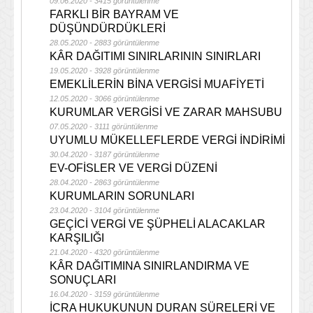
09.06.2020 - 3415 görüntülenme
FARKLI BİR BAYRAM VE
DÜŞÜNDÜRDÜKLERİ
28.05.2020 - 2883 görüntülenme
KÂR DAĞITIMI SINIRLARININ SINIRLARI
19.05.2020 - 3928 görüntülenme
EMEKLİLERİN BİNA VERGİSİ MUAFİYETİ
12.05.2020 - 3066 görüntülenme
KURUMLAR VERGİSİ VE ZARAR MAHSUBU
07.05.2020 - 3111 görüntülenme
UYUMLU MÜKELLEFLERDE VERGİ İNDİRİMİ
30.04.2020 - 3187 görüntülenme
EV-OFİSLER VE VERGİ DÜZENİ
28.04.2020 - 2863 görüntülenme
KURUMLARIN SORUNLARI
23.04.2020 - 3104 görüntülenme
GEÇİCİ VERGİ VE ŞÜPHELİ ALACAKLAR
KARŞILIĞI
21.04.2020 - 4320 görüntülenme
KÂR DAĞITIMINA SINIRLANDIRMA VE
SONUÇLARI
16.04.2020 - 3159 görüntülenme
İCRA HUKUKUNUN DURAN SÜRELERİ VE