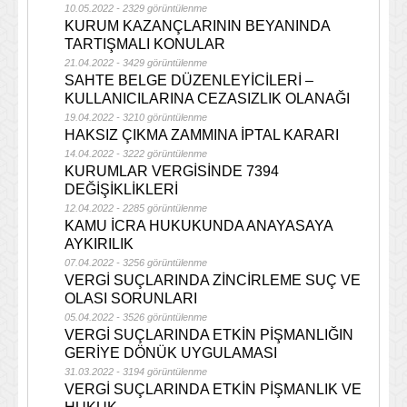
10.05.2022 - 2329 görüntülenme
KURUM KAZANÇLARININ BEYANINDA
TARTIŞMALI KONULAR
21.04.2022 - 3429 görüntülenme
SAHTE BELGE DÜZENLEYİCİLERİ –
KULLANICILARINA CEZASIZLIK OLANAĞI
19.04.2022 - 3210 görüntülenme
HAKSIZ ÇIKMA ZAMMINA İPTAL KARARI
14.04.2022 - 3222 görüntülenme
KURUMLAR VERGİSİNDE 7394
DEĞİŞİKLİKLERİ
12.04.2022 - 2285 görüntülenme
KAMU İCRA HUKUKUNDA ANAYASAYA
AYKIRILIK
07.04.2022 - 3256 görüntülenme
VERGİ SUÇLARINDA ZİNCİRLEME SUÇ VE
OLASI SORUNLARI
05.04.2022 - 3526 görüntülenme
VERGİ SUÇLARINDA ETKİN PİŞMANLIĞIN
GERİYE DÖNÜK UYGULAMASI
31.03.2022 - 3194 görüntülenme
VERGİ SUÇLARINDA ETKİN PİŞMANLIK VE