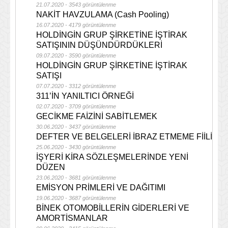
21.07.2020 - 3543 görüntülenme
NAKİT HAVZULAMA (Cash Pooling)
16.07.2020 - 4179 görüntülenme
HOLDİNGİN GRUP ŞİRKETİNE İŞTİRAK
SATIŞININ DÜŞÜNDÜRDÜKLERİ
09.07.2020 - 3590 görüntülenme
HOLDİNGİN GRUP ŞİRKETİNE İŞTİRAK
SATIŞI
07.07.2020 - 3312 görüntülenme
311’İN YANILTICI ÖRNEĞİ
02.07.2020 - 3709 görüntülenme
GECİKME FAİZİNİ SABİTLEMEK
30.06.2020 - 3437 görüntülenme
DEFTER VE BELGELERİ İBRAZ ETMEME FİİLİ
25.06.2020 - 3430 görüntülenme
İŞYERİ KİRA SÖZLEŞMELERİNDE YENİ
DÜZEN
23.06.2020 - 3681 görüntülenme
EMİSYON PRİMLERİ VE DAĞITIMI
19.06.2020 - 3687 görüntülenme
BİNEK OTOMOBİLLERİN GİDERLERİ VE
AMORTİSMANLAR