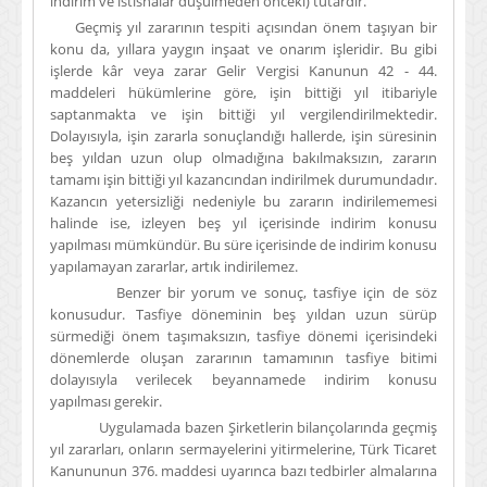
indirim ve istisnalar düşülmeden önceki) tutardır.
Geçmiş yıl zararının tespiti açısından önem taşıyan bir
konu da, yıllara yaygın inşaat ve onarım işleridir. Bu gibi
işlerde kâr veya zarar Gelir Vergisi Kanunun 42 - 44.
maddeleri hükümlerine göre, işin bittiği yıl itibariyle
saptanmakta ve işin bittiği yıl vergilendirilmektedir.
Dolayısıyla, işin zararla sonuçlandığı hallerde, işin süresinin
beş yıldan uzun olup olmadığına bakılmaksızın, zararın
tamamı işin bittiği yıl kazancından indirilmek durumundadır.
Kazancın yetersizliği nedeniyle bu zararın indirilememesi
halinde ise, izleyen beş yıl içerisinde indirim konusu
yapılması mümkündür. Bu süre içerisinde de indirim konusu
yapılamayan zararlar, artık indirilemez.
Benzer bir yorum ve sonuç, tasfiye için de söz
konusudur. Tasfiye döneminin beş yıldan uzun sürüp
sürmediği önem taşımaksızın, tasfiye dönemi içerisindeki
dönemlerde oluşan zararının tamamının tasfiye bitimi
dolayısıyla verilecek beyannamede indirim konusu
yapılması gerekir.
Uygulamada bazen Şirketlerin bilançolarında geçmiş
yıl zararları, onların sermayelerini yitirmelerine, Türk Ticaret
Kanununun 376. maddesi uyarınca bazı tedbirler almalarına