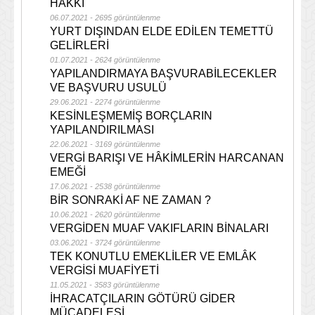
HAKKI
06.07.2021 - 2695 görüntülenme
YURT DIŞINDAN ELDE EDİLEN TEMETTÜ
GELİRLERİ
01.07.2021 - 2624 görüntülenme
YAPILANDIRMAYA BAŞVURABİLECEKLER
VE BAŞVURU USULÜ
29.06.2021 - 2274 görüntülenme
KESİNLEŞMEMİŞ BORÇLARIN
YAPILANDIRILMASI
22.06.2021 - 3169 görüntülenme
VERGİ BARIŞI VE HÂKİMLERİN HARCANAN
EMEĞİ
17.06.2021 - 2538 görüntülenme
BİR SONRAKİ AF NE ZAMAN ?
10.06.2021 - 2620 görüntülenme
VERGİDEN MUAF VAKIFLARIN BİNALARI
03.06.2021 - 3724 görüntülenme
TEK KONUTLU EMEKLİLER VE EMLÂK
VERGİSİ MUAFİYETİ
11.05.2021 - 3583 görüntülenme
İHRACATÇILARIN GÖTÜRÜ GİDER
MÜCADELESİ