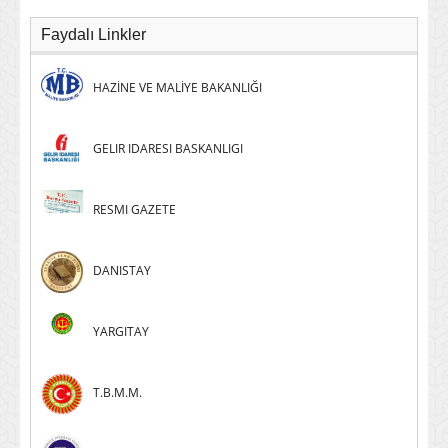
Faydalı Linkler
HAZİNE VE MALİYE BAKANLIĞI
GELIR IDARESI BASKANLIGI
RESMI GAZETE
DANISTAY
YARGITAY
T.B.M.M.