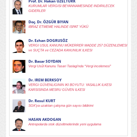
Prof. Dr. Hakan ÜZELTÜRK
KURUMLAR VERGISI BEYANNAMESINDE INDIRILECEK
GIDERLER
Doç. Dr. ÖZGÜR BIYAN
IBRAZ ETMEME HALINDE ISPAT YÜKÜ
Dr. Ezhan DOGRUSÖZ
VERGI USUL KANUNU MÜKERRER MADDE 257 DÜZENLEMESI
ve SUÇTA ve CEZADA KANUNILIK ILKESI
Dr. Basar SOYDAN
Vergi Usûl Kanunu Tasari Taslagi'nda “Vergi incelemesi”
Dr. IREM BERKSOY
VERGI GÜVENLIGININ IKI BOYUTU: YASALLIK ILKESI
KARSISINDA MESRU GÜVEN ILKESI
Dr. Resul KURT
SGK’ya uzaktan çalışma gün sayısı bildirimi
HASAN AKDOGAN
Antrepolarda stok düzeltmelerinde yeni uygulama