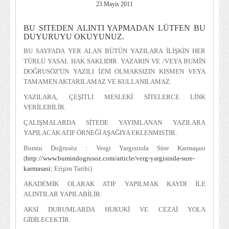
23 Mayis 2011
BU SITEDEN ALINTI YAPMADAN LÜTFEN BU
DUYURUYU OKUYUNUZ.
BU SAYFADA YER ALAN BÜTÜN YAZILARA İLİŞKİN HER
TÜRLÜ YASAL HAK SAKLIDIR. YAZARIN VE /VEYA BUMİN
DOĞRUSÖZ'ÜN YAZILI İZNİ OLMAKSIZIN KISMEN VEYA
TAMAMEN AKTARILAMAZ VE KULLANILAMAZ.
YAZILARA, ÇEŞİTLİ MESLEKİ SİTELERCE LİNK
VERİLEBİLİR.
ÇALIŞMALARDA SİTEDE YAYIMLANAN YAZILARA
YAPILACAK ATIF ÖRNEĞİ AŞAĞIYA EKLENMISTIR.
Bumin Doğrusöz : Vergi Yargısında Süre Karmaşası
(
http://www.bumindogrusoz.com/article/verg-yargisinda-sure-
karmasasi
; Erişim Tarihi)
AKADEMİK OLARAK ATIF YAPILMAK KAYDI İLE
ALINTILAR YAPILABİLİR.
AKSİ DURUMLARDA HUKUKİ VE CEZAİ YOLA
GİDİLECEKTİR.