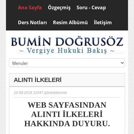
Ana Sayfa
Özgeçmiş
Soru - Cevap
Ders Notları
Resim Albümü
İletişim
ALINTI İLKELERİ
10.08.2016
11047 görüntülenme
WEB SAYFASINDAN
ALINTI İLKELERİ
HAKKINDA DUYURU.